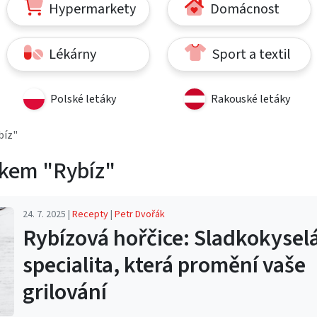
Hypermarkety
Domácnost
Lékárny
Sport a textil
Polské letáky
Rakouské letáky
bíz"
tkem "Rybíz"
24. 7. 2025 |
Recepty
|
Petr Dvořák
Rybízová hořčice: Sladkokysel
specialita, která promění vaše
grilování