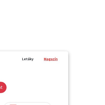
Letáky
Magazín
at