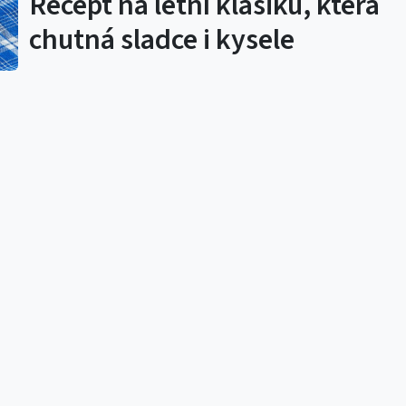
Recept na letní klasiku, která
chutná sladce i kysele