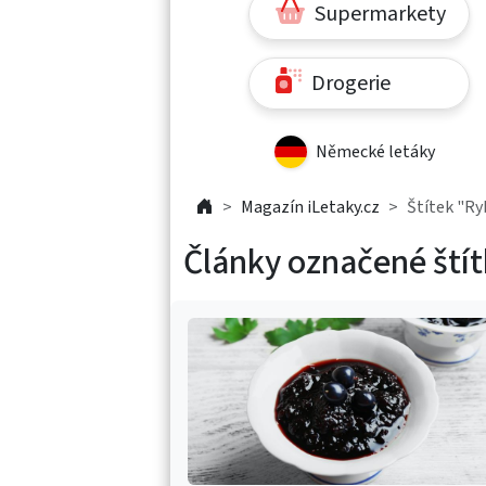
Supermarkety
Drogerie
Německé letáky
Magazín iLetaky.cz
Štítek "Ry
Články označené ští