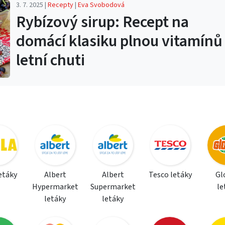
3. 7. 2025 |
Recepty
|
Eva Svobodová
Rybízový sirup: Recept na
domácí klasiku plnou vitamínů
letní chuti
letáky
Albert
Albert
Tesco letáky
Gl
Hypermarket
Supermarket
le
letáky
letáky