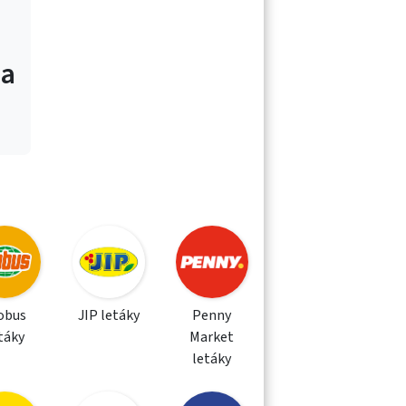
 a
obus
JIP letáky
Penny
táky
Market
letáky