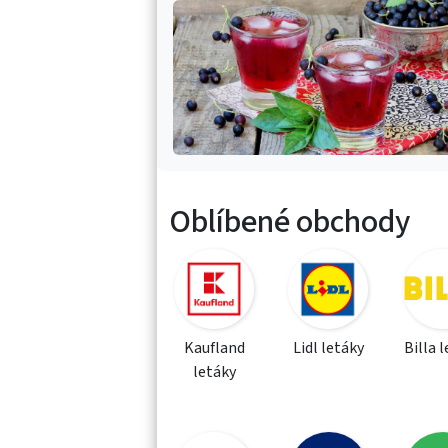
Oblíbené obchody
Kaufland
Lidl letáky
Billa 
letáky