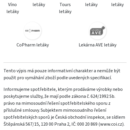
Víno
letáky
Tours
letáky
letáky
letáky
letáky
CoPharm letáky
Lekárna AVE letáky
Tento výpis má pouze informativní charakter a nemůže být
použit pro vymáhání zboží podle uvedených specifikací.
Informujeme spotřebitele, kterým prodáváme výrobky nebo
poskytujeme služby, že mají podle zákona č. 624/1992 Sb.
právo na mimosoudní řešení spotřebitelského sporu z
příslušné smlouvy. Subjektem mimosoudního řešení
spotřebitelských sporů je Česká obchodní inspekce, se sídlem
Štěpánská 567/15, 120 00 Praha 2, IČ: 000 20 869 (
www.coi.cz
).