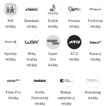
KIK
Bambule
Dráčik
Pompo
Firststop
letáky
letáky
letáky
letáky
letáky
Sparkys
Wiky
Super
A.T.U
Kasa.cz
letáky
hračky
Zoo
letáky
letáky
letáky
letáky
Elvia-Pro
Knihy
Nakup-
4camping
letáky
Dobrovský
nabytek.cz
letáky
letáky
letáky