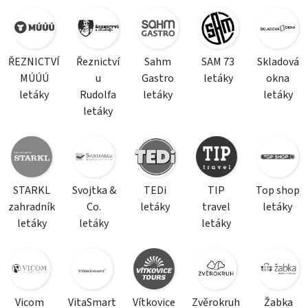
ŘEZNICTVÍ
Řeznictví
Sahm
SAM 73
Skladová
MÚÚÚ
u
Gastro
letáky
okna
letáky
Rudolfa
letáky
letáky
letáky
STARKL
Svojtka &
TEDi
TIP
Top shop
zahradník
Co.
letáky
travel
letáky
letáky
letáky
letáky
Vicom
VitaSmart
Vítkovice
Zvěrokruh
Žabka