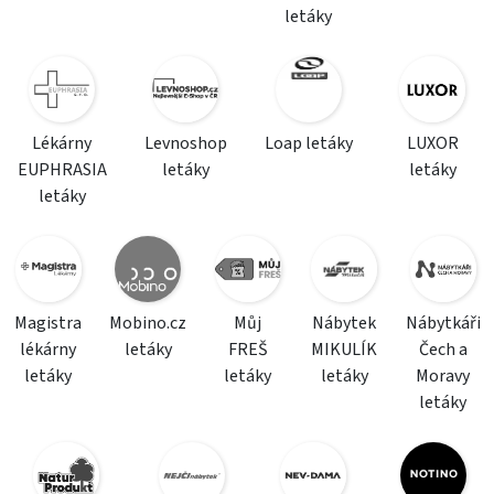
letáky
Lékárny
Levnoshop
Loap letáky
LUXOR
EUPHRASIA
letáky
letáky
letáky
Magistra
Mobino.cz
Můj
Nábytek
Nábytkáři
lékárny
letáky
FREŠ
MIKULÍK
Čech a
letáky
letáky
letáky
Moravy
letáky