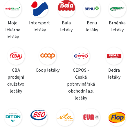
Moje
Intersport
Bala
Benu
Brněnka
lékárna
letáky
letáky
letáky
letáky
letáky
CBA
Coop letáky
ČEPOS -
Dedra
prodejní
Česká
letáky
družstvo
potravinářská
letáky
obchodní a.s.
letáky