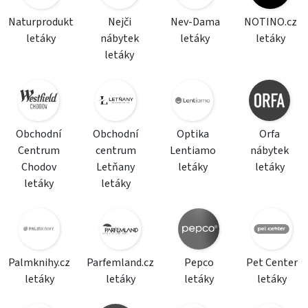
Naturprodukt
Nejči
Nev-Dama
NOTINO.cz
letáky
nábytek
letáky
letáky
letáky
Obchodní
Obchodní
Optika
Orfa
Centrum
centrum
Lentiamo
nábytek
Chodov
Letňany
letáky
letáky
letáky
letáky
Palmknihy.cz
Parfemland.cz
Pepco
Pet Center
letáky
letáky
letáky
letáky