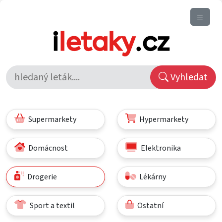
Vyhledat
Supermarkety
Hypermarkety
Domácnost
Elektronika
Drogerie
Lékárny
Sport a textil
Ostatní