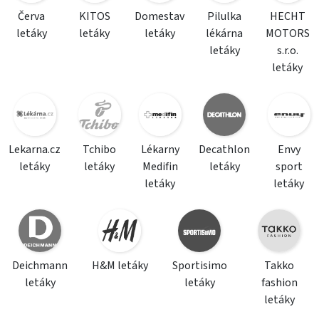
Červa
KITOS
Domestav
Pilulka
HECHT
letáky
letáky
letáky
lékárna
MOTORS
letáky
s.r.o.
letáky
Lekarna.cz
Tchibo
Lékarny
Decathlon
Envy
letáky
letáky
Medifin
letáky
sport
letáky
letáky
Deichmann
H&M letáky
Sportisimo
Takko
letáky
letáky
fashion
letáky