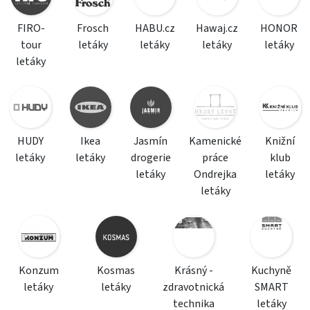
FIRO-
Frosch
HABU.cz
Hawaj.cz
HONOR
tour
letáky
letáky
letáky
letáky
letáky
HUDY
Ikea
Jasmín
Kamenické
Knižní
letáky
letáky
drogerie
práce
klub
letáky
Ondrejka
letáky
letáky
Konzum
Kosmas
Krásný -
Kuchyně
letáky
letáky
zdravotnická
SMART
technika
letáky