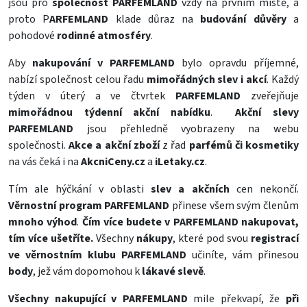
jsou pro
společnost PARFEMLAND
vždy na prvním místě, a
proto P
ARFEMLAND
klade důraz na
budování důvěry
a
pohodové
rodinné atmosféry
.
Aby
nakupování v PARFEMLAND
bylo opravdu příjemné,
nabízí společnost celou řadu
mimořádných slev i akcí
. Každý
týden v úterý a ve čtvrtek
PARFEMLAND
zveřejňuje
mimořádnou týdenní akční nabídku
.
Akční slevy
PARFEMLAND
jsou přehledně vyobrazeny na webu
společnosti.
Akce a akční zboží
z řad
parfémů či kosmetiky
na vás čeká i na
AkcniCeny.cz
a
iLetaky.cz
.
Tím ale hýčkání v oblasti
slev a akčních
cen nekončí.
Věrnostní program PARFEMLAND
přinese všem svým členům
mnoho výhod
.
Čím více budete v PARFEMLAND nakupovat,
tím více ušetříte.
Všechny
nákupy
, které pod svou
registrací
ve věrnostním klubu PARFEMLAND
učiníte, vám přinesou
body
, jež vám dopomohou k
lákavé slevě
.
Všechny nakupující v PARFEMLAND
mile překvapí, že
při