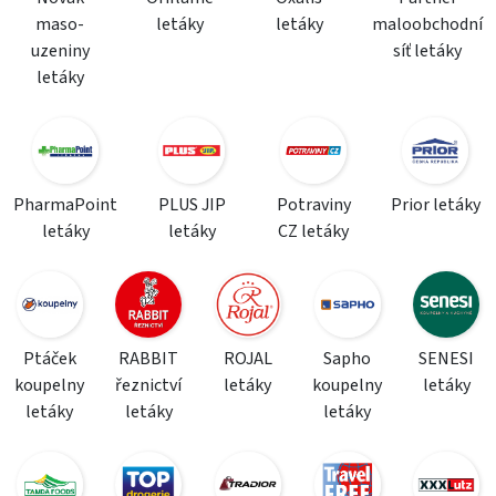
maso-
letáky
letáky
maloobchodní
uzeniny
síť letáky
letáky
PharmaPoint
PLUS JIP
Potraviny
Prior letáky
letáky
letáky
CZ letáky
Ptáček
RABBIT
ROJAL
Sapho
SENESI
koupelny
řeznictví
letáky
koupelny
letáky
letáky
letáky
letáky