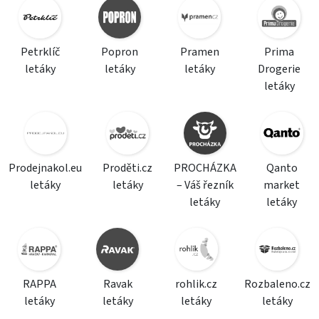
Petrklíč
Popron
Pramen
Prima
letáky
letáky
letáky
Drogerie
letáky
Prodejnakol.eu
Proděti.cz
PROCHÁZKA
Qanto
letáky
letáky
– Váš řezník
market
letáky
letáky
RAPPA
Ravak
rohlik.cz
Rozbaleno.cz
letáky
letáky
letáky
letáky