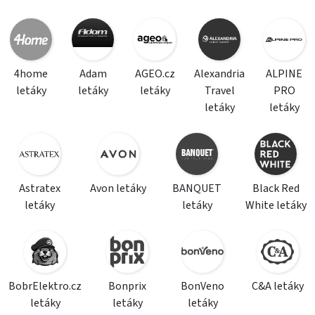
4home
Adam
AGEO.cz
Alexandria
ALPINE
letáky
letáky
letáky
Travel
PRO
letáky
letáky
Astratex
Avon letáky
BANQUET
Black Red
letáky
letáky
White letáky
BobrElektro.cz
Bonprix
BonVeno
C&A letáky
letáky
letáky
letáky