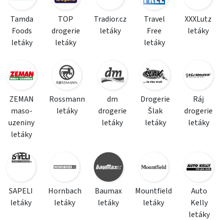
Tamda
TOP
Tradior.cz
Travel
XXXLutz
Foods
drogerie
letáky
Free
letáky
letáky
letáky
letáky
ZEMAN
Rossmann
dm
Drogerie
Ráj
maso-
letáky
drogerie
Šlak
drogerie
uzeniny
letáky
letáky
letáky
letáky
SAPELI
Hornbach
Baumax
Mountfield
Auto
letáky
letáky
letáky
letáky
Kelly
letáky