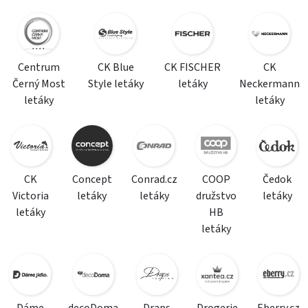
Centrum
CK Blue
CK FISCHER
CK
Černý Most
Style letáky
letáky
Neckermann
letáky
letáky
CK
Concept
Conrad.cz
COOP
Čedok
Victoria
letáky
letáky
družstvo
letáky
letáky
HB
letáky