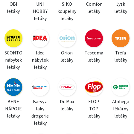
OBI
UNI
SIKO
Comfor
Jysk
letáky
HOBBY
koupelny
letáky
letáky
letáky
letáky
SCONTO
Idea
Orion
Tescoma
Trefa
nábytek
nábytek
letáky
letáky
letáky
letáky
letáky
BENE
Barvy a
Dr. Max
FLOP
Alphega
NÁPOJE
laky
letáky
TOP
lékárny
letáky
drogerie
letáky
letáky
letáky