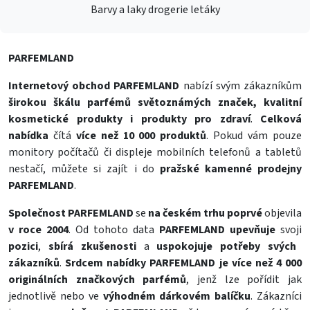
Barvy a laky drogerie letáky
PARFEMLAND
Internetový obchod PARFEMLAND
nabízí svým zákazníkům
širokou škálu parfémů světoznámých značek, kvalitní
kosmetické produkty i produkty pro zdraví
.
Celková
nabídka
čítá
více než 10 000 produktů
. Pokud vám pouze
monitory počítačů či displeje mobilních telefonů a tabletů
nestačí, můžete si zajít i do
pražské kamenné prodejny
PARFEMLAND
.
Společnost PARFEMLAND
se
na českém trhu poprvé
objevila
v roce 2004
. Od tohoto data
PARFEMLAND upevňuje
svoji
pozici
,
sbírá zkušenosti
a
uspokojuje potřeby svých
zákazníků
.
Srdcem nabídky PARFEMLAND je více než 4 000
originálních značkových parfémů
, jenž lze pořídit jak
jednotlivě nebo ve
výhodném dárkovém balíčku
. Zákazníci