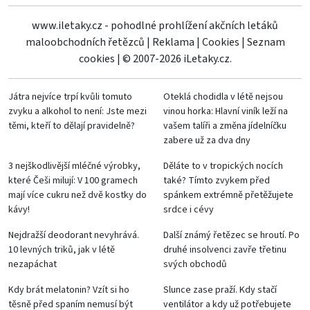
www.iletaky.cz - pohodlné prohlížení akčních letáků
maloobchodních řetězců
|
Reklama
|
Cookies
|
Seznam
cookies
|
© 2007-2026 iLetaky.cz.
Játra nejvíce trpí kvůli tomuto
Oteklá chodidla v létě nejsou
zvyku a alkohol to není: Jste mezi
vinou horka: Hlavní viník leží na
těmi, kteří to dělají pravidelně?
vašem talíři a změna jídelníčku
zabere už za dva dny
3 nejškodlivější mléčné výrobky,
Děláte to v tropických nocích
které Češi milují: V 100 gramech
také? Tímto zvykem před
mají více cukru než dvě kostky do
spánkem extrémně přetěžujete
kávy!
srdce i cévy
Nejdražší deodorant nevyhrává.
Další známý řetězec se hroutí. Po
10 levných triků, jak v létě
druhé insolvenci zavře třetinu
nezapáchat
svých obchodů
Kdy brát melatonin? Vzít si ho
Slunce zase praží. Kdy stačí
těsně před spaním nemusí být
ventilátor a kdy už potřebujete