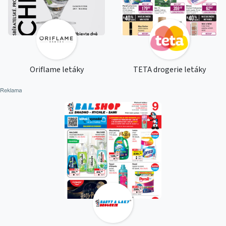
Oriflame letáky
TETA drogerie letáky