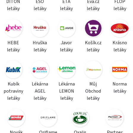
DITON
ESO
ETA
Eva.cz
FLOP
letáky
letáky
letáky
letáky
letáky
HEBE
Hruška
Javor
Košík.cz
Krásno
letáky
letáky
letáky
letáky
letáky
Kubík
Lékárna
Lékárna
Můj
Norma
potraviny
AGEL
LEMON
Obchod
letáky
letáky
letáky
letáky
letáky
Novák
Oriflame
Oxalis
Partner