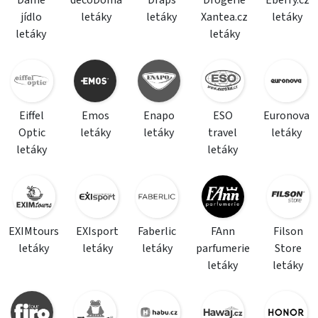
Dáme
decoDoma
Draps
Drogerie
Eberry.cz
jídlo
letáky
letáky
Xantea.cz
letáky
letáky
letáky
Eiffel
Emos
Enapo
ESO
Euronova
Optic
letáky
letáky
travel
letáky
letáky
letáky
EXIMtours
EXIsport
Faberlic
FAnn
Filson
letáky
letáky
letáky
parfumerie
Store
letáky
letáky