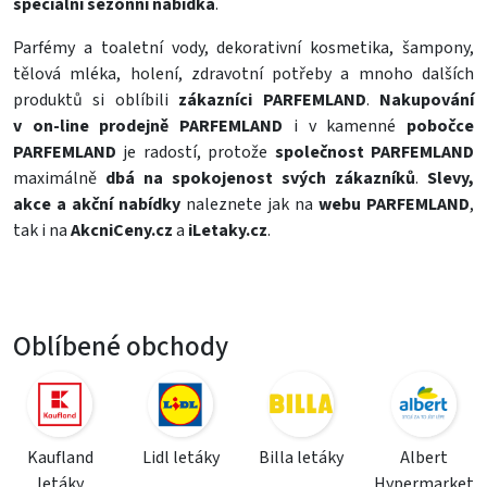
speciální sezónní nabídka
.
Parfémy a toaletní vody
,
dekorativní kosmetika
,
šampony
,
tělová mléka
,
holení
, zdravotní potřeby a mnoho dalších
produktů si oblíbili
zákazníci PARFEMLAND
.
Nakupování
v on-line prodejně PARFEMLAND
i v kamenné
pobočce
PARFEMLAND
je radostí, protože
společnost PARFEMLAND
maximálně
dbá na spokojenost svých zákazníků
.
Slevy,
akce a akční nabídky
naleznete jak na
webu PARFEMLAND
,
tak i na
AkcniCeny.cz
a
iLetaky.cz
.
Oblíbené obchody
Kaufland
Lidl letáky
Billa letáky
Albert
letáky
Hypermarket