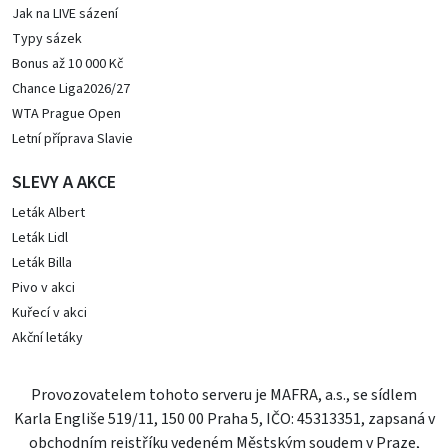
Jak na LIVE sázení
Typy sázek
Bonus až 10 000 Kč
Chance Liga2026/27
WTA Prague Open
Letní příprava Slavie
SLEVY A AKCE
Leták Albert
Leták Lidl
Leták Billa
Pivo v akci
Kuřecí v akci
Akční letáky
Provozovatelem tohoto serveru je MAFRA, a.s., se sídlem
Karla Engliše 519/11, 150 00 Praha 5, IČO: 45313351, zapsaná v
obchodním rejstříku vedeném Městským soudem v Praze,