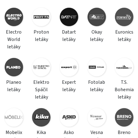
Electro
Proton
Datart
Okay
Euronics
World
letáky
letáky
letáky
letáky
letáky
Planeo
Elektro
Expert
Fotolab
T.S.
letáky
Spáčil
letáky
letáky
Bohemia
letáky
letáky
Mobelix
Kika
Asko
Vesna
Breno