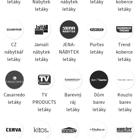
letáky
Nábytek
nábytek
letáky
koberce
letáky
letáky
letáky
CZ
Jamall
JENA-
Purtex
Trend
nábytkář
nábytek
NÁBYTEK
letáky
koberce
letáky
letáky
letáky
letáky
Casarredo
TV
Barevný
Dům
Kouzlo
letáky
PRODUCTS
ráj
barev
barev
letáky
letáky
letáky
letáky