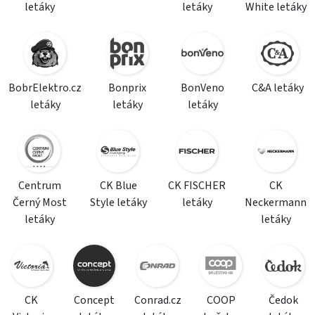
letáky
letáky
White letáky
BobrElektro.cz
Bonprix
BonVeno
C&A letáky
letáky
letáky
letáky
Centrum
CK Blue
CK FISCHER
CK
Černý Most
Style letáky
letáky
Neckermann
letáky
letáky
CK
Concept
Conrad.cz
COOP
Čedok