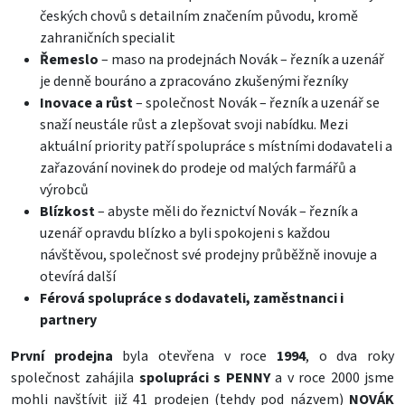
českých chovů s detailním značením původu, kromě
zahraničních specialit
Řemeslo
– maso na prodejnách Novák – řezník a uzenář
je denně bouráno a zpracováno zkušenými řezníky
Inovace a růst
– společnost Novák – řezník a uzenář se
snaží neustále růst a zlepšovat svoji nabídku. Mezi
aktuální priority patří spolupráce s místními dodavateli a
zařazování novinek do prodeje od malých farmářů a
výrobců
Blízkost
– abyste měli do řeznictví Novák – řezník a
uzenář opravdu blízko a byli spokojeni s každou
návštěvou, společnost své prodejny průběžně inovuje a
otevírá další
Férová spolupráce s dodavateli, zaměstnanci i
partnery
První prodejna
byla otevřena v roce
1994
, o dva roky
společnost zahájila
spolupráci s PENNY
a v roce 2000 jsme
mohli navštívit již 41 prodejen (tehdy pod názvem)
NOVÁK