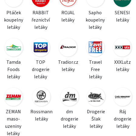
Ptáček
RABBIT
ROJAL
Sapho
SENESI
koupelny
řeznictví
letáky
koupelny
letáky
letáky
letáky
letáky
Tamda
TOP
Tradior.cz
Travel
XXXLutz
Foods
drogerie
letáky
Free
letáky
letáky
letáky
letáky
ZEMAN
Rossmann
dm
Drogerie
Ráj
maso-
letáky
drogerie
Šlak
drogerie
uzeniny
letáky
letáky
letáky
letáky