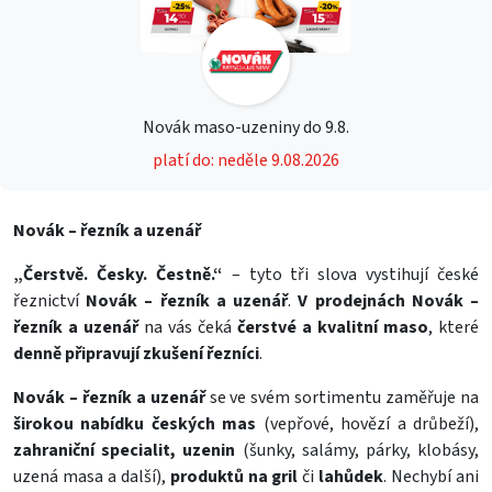
Novák maso-uzeniny do 9.8.
platí do: neděle 9.08.2026
Novák – řezník a uzenář
„Čerstvě. Česky. Čestně.“
– tyto tři slova vystihují české
řeznictví
Novák – řezník a uzenář
.
V prodejnách Novák –
řezník a uzenář
na vás čeká
čerstvé a kvalitní maso
, které
denně připravují zkušení řezníci
.
Novák – řezník a uzenář
se ve svém sortimentu zaměřuje na
širokou nabídku českých mas
(vepřové, hovězí a drůbeží),
zahraniční specialit, uzenin
(šunky, salámy, párky, klobásy,
uzená masa a další),
produktů na gril
či
lahůdek
. Nechybí ani