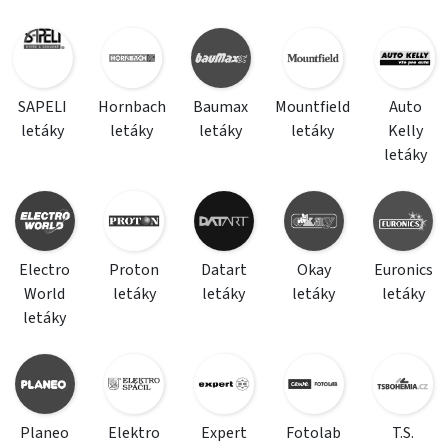
SAPELI
Hornbach
Baumax
Mountfield
Auto
letáky
letáky
letáky
letáky
Kelly
letáky
Electro
Proton
Datart
Okay
Euronics
World
letáky
letáky
letáky
letáky
letáky
Planeo
Elektro
Expert
Fotolab
T.S.