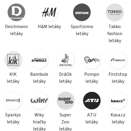
Deichmann
H&M letáky
Sportisimo
Takko
letáky
letáky
fashion
letáky
KIK
Bambule
Dráčik
Pompo
Firststop
letáky
letáky
letáky
letáky
letáky
Sparkys
Wiky
Super
A.T.U
Kasa.cz
letáky
hračky
Zoo
letáky
letáky
letáky
letáky