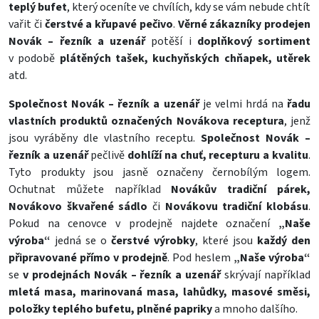
teplý bufet
, který oceníte ve chvílích, kdy se vám nebude chtít
vařit či
čerstvé a křupavé pečivo
.
Věrné zákazníky prodejen
Novák – řezník a uzenář
potěší i
doplňkový sortiment
v podobě
plátěných tašek, kuchyňských chňapek, utěrek
atd.
Společnost Novák – řezník a uzenář
je velmi hrdá na
řadu
vlastních produktů
označených Novákova receptura
, jenž
jsou vyráběny dle vlastního receptu.
Společnost Novák –
řezník a uzenář
pečlivě
dohlíží na chuť, recepturu a kvalitu
.
Tyto produkty jsou jasně označeny černobílým logem.
Ochutnat můžete například
Novákův tradiční párek,
Novákovo škvařené sádlo
či
Novákovu tradiční klobásu
.
Pokud na cenovce v prodejně najdete označení
„Naše
výroba“
jedná se o
čerstvé výrobky
, které jsou
každý den
připravované přímo v prodejně
. Pod heslem
„Naše výroba“
se
v prodejnách Novák – řezník a uzenář
skrývají například
mletá masa, marinovaná masa, lahůdky, masové směsi,
položky teplého bufetu, plněné papriky
a mnoho dalšího.