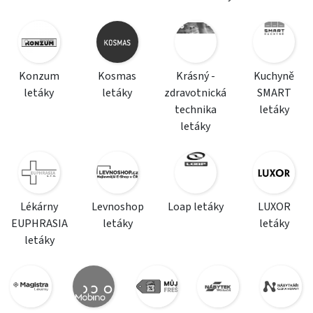
Konzum
Kosmas
Krásný -
Kuchyně
letáky
letáky
zdravotnická
SMART
technika
letáky
letáky
Lékárny
Levnoshop
Loap letáky
LUXOR
EUPHRASIA
letáky
letáky
letáky