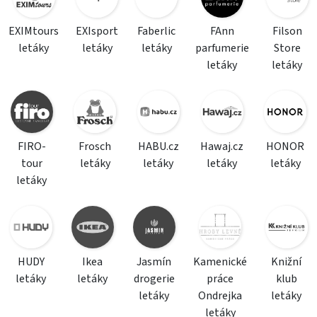
EXIMtours
EXIsport
Faberlic
FAnn
Filson
letáky
letáky
letáky
parfumerie
Store
letáky
letáky
FIRO-
Frosch
HABU.cz
Hawaj.cz
HONOR
tour
letáky
letáky
letáky
letáky
letáky
HUDY
Ikea
Jasmín
Kamenické
Knižní
letáky
letáky
drogerie
práce
klub
letáky
Ondrejka
letáky
letáky