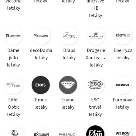
Victoria
letáky
letáky
družstvo
letáky
letáky
HB
letáky
Dáme
decoDoma
Draps
Drogerie
Eberry.cz
jídlo
letáky
letáky
Xantea.cz
letáky
letáky
letáky
Eiffel
Emos
Enapo
ESO
Euronova
Optic
letáky
letáky
travel
letáky
letáky
letáky