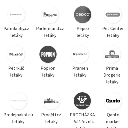
Palmknihy.cz
Parfemland.cz
Pepco
Pet Center
letáky
letáky
letáky
letáky
Petrklíč
Popron
Pramen
Prima
letáky
letáky
letáky
Drogerie
letáky
Prodejnakol.eu
Proděti.cz
PROCHÁZKA
Qanto
letáky
letáky
– Váš řezník
market