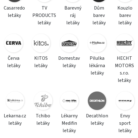
Casarredo
TV
Barevný
Dům
Kouzlo
letáky
PRODUCTS
ráj
barev
barev
letáky
letáky
letáky
letáky
Červa
KITOS
Domestav
Pilulka
HECHT
letáky
letáky
letáky
lékárna
MOTORS
letáky
s.r.o.
letáky
Lekarna.cz
Tchibo
Lékarny
Decathlon
Envy
letáky
letáky
Medifin
letáky
sport
letáky
letáky