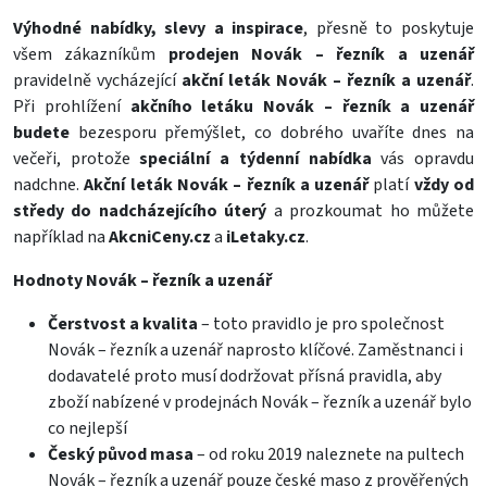
Výhodné nabídky, slevy a inspirace
, přesně to poskytuje
všem zákazníkům
prodejen Novák – řezník a uzenář
pravidelně vycházející
akční leták Novák – řezník a uzenář
.
Při prohlížení
akčního letáku Novák – řezník a uzenář
budete
bezesporu přemýšlet, co dobrého uvaříte dnes na
večeři, protože
speciální a týdenní nabídka
vás opravdu
nadchne.
Akční leták Novák – řezník a uzenář
platí
vždy od
středy do nadcházejícího úterý
a prozkoumat ho můžete
například na
AkcniCeny.cz
a
iLetaky.cz
.
Hodnoty Novák – řezník a uzenář
Čerstvost a kvalita
– toto pravidlo je pro společnost
Novák – řezník a uzenář naprosto klíčové. Zaměstnanci i
dodavatelé proto musí dodržovat přísná pravidla, aby
zboží nabízené v prodejnách Novák – řezník a uzenář bylo
co nejlepší
Český původ masa
– od roku 2019 naleznete na pultech
Novák – řezník a uzenář pouze české maso z prověřených