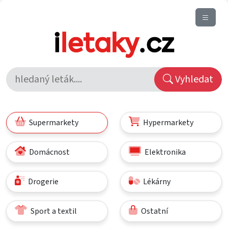
Vyhledat
Supermarkety
Hypermarkety
Domácnost
Elektronika
Drogerie
Lékárny
Sport a textil
Ostatní