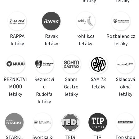
letáky
letáky
RAPPA
Ravak
rohlik.cz
Rozbaleno.cz
letáky
letáky
letáky
letáky
ŘEZNICTVÍ
Řeznictví
Sahm
SAM 73
Skladová
MÚÚÚ
u
Gastro
letáky
okna
letáky
Rudolfa
letáky
letáky
letáky
STARKL
Svojtka &
TEDi
TIP
Top shop