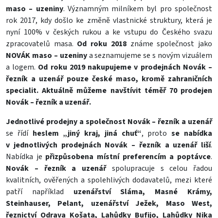
maso – uzeniny
. Významným milníkem byl pro společnost
rok 2017, kdy došlo ke změně vlastnické struktury, která je
nyní 100% v českých rukou a ke vstupu do Českého svazu
zpracovatelů masa.
Od roku 2018
známe společnost jako
NOVÁK maso – uzeniny
a seznamujeme se s novým vizuálem
a logem.
Od roku 2019 nakupujeme v prodejnách Novák –
řezník a uzenář pouze české maso, kromě zahraničních
specialit.
Aktuálně můžeme navštívit téměř 70 prodejen
Novák – řezník a uzenář.
Jednotlivé prodejny a společnost Novák – řezník a uzenář
se řídí
heslem „jiný kraj, jiná chuť“
, proto
se nabídka
v jednotlivých prodejnách Novák – řezník a uzenář liší
.
Nabídka je
přizpůsobena místní preferencím a poptávce
.
Novák – řezník a uzenář
spolupracuje s celou řadou
kvalitních, ověřených a spolehlivých dodavatelů, mezi které
patří například
uzenářství Sláma, Masné Krámy,
Steinhauser, Pelant, uzenářství Ježek, Maso West,
řeznictví Odrava Košata, Lahůdky Bufijo, Lahůdky Nika