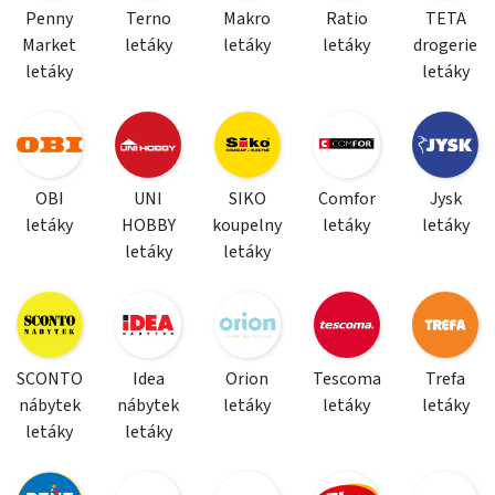
Penny
Terno
Makro
Ratio
TETA
Market
letáky
letáky
letáky
drogerie
letáky
letáky
OBI
UNI
SIKO
Comfor
Jysk
letáky
HOBBY
koupelny
letáky
letáky
letáky
letáky
SCONTO
Idea
Orion
Tescoma
Trefa
nábytek
nábytek
letáky
letáky
letáky
letáky
letáky