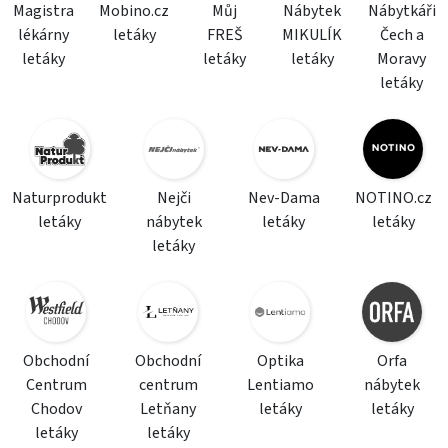
Magistra
Mobino.cz
Můj
Nábytek
Nábytkáři
lékárny
letáky
FREŠ
MIKULÍK
Čech a
letáky
letáky
letáky
Moravy
letáky
Naturprodukt
Nejči
Nev-Dama
NOTINO.cz
letáky
nábytek
letáky
letáky
letáky
Obchodní
Obchodní
Optika
Orfa
Centrum
centrum
Lentiamo
nábytek
Chodov
Letňany
letáky
letáky
letáky
letáky