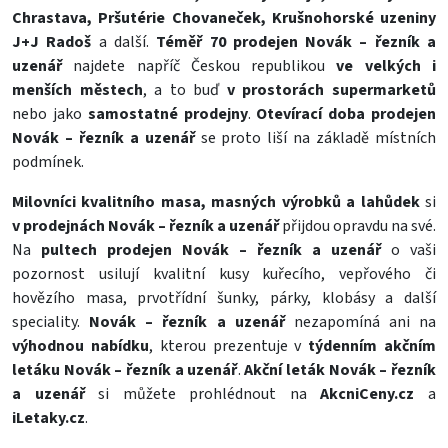
Chrastava, Pršutérie Chovaneček, Krušnohorské uzeniny
J+J Radoš
a další.
Téměř 70 prodejen Novák – řezník a
uzenář
najdete napříč Českou republikou
ve velkých i
menších městech
, a to buď
v prostorách supermarketů
nebo jako
samostatné prodejny
.
Otevírací doba prodejen
Novák – řezník a uzenář
se proto liší na základě místních
podmínek.
Milovníci kvalitního masa, masných výrobků a lahůdek
si
v prodejnách Novák – řezník a uzenář
přijdou opravdu na své.
Na
pultech prodejen Novák – řezník a uzenář
o vaši
pozornost usilují kvalitní kusy
kuřecího
,
vepřového
či
hovězího
masa, prvotřídní
šunky
,
párky
,
klobásy
a další
speciality.
Novák – řezník a uzenář
nezapomíná ani na
výhodnou nabídku
, kterou prezentuje v
týdenním akčním
letáku Novák – řezník a uzenář
.
Akční leták Novák – řezník
a uzenář
si můžete prohlédnout na
AkcniCeny.cz
a
iLetaky.cz
.