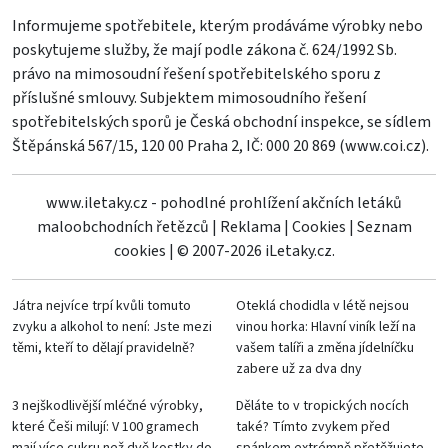
Informujeme spotřebitele, kterým prodáváme výrobky nebo
poskytujeme služby, že mají podle zákona č. 624/1992 Sb.
právo na mimosoudní řešení spotřebitelského sporu z
příslušné smlouvy. Subjektem mimosoudního řešení
spotřebitelských sporů je Česká obchodní inspekce, se sídlem
Štěpánská 567/15, 120 00 Praha 2, IČ: 000 20 869 (
www.coi.cz
).
www.iletaky.cz - pohodlné prohlížení akčních letáků
maloobchodních řetězců
|
Reklama
|
Cookies
|
Seznam
cookies
|
© 2007-2026 iLetaky.cz.
Játra nejvíce trpí kvůli tomuto
Oteklá chodidla v létě nejsou
zvyku a alkohol to není: Jste mezi
vinou horka: Hlavní viník leží na
těmi, kteří to dělají pravidelně?
vašem talíři a změna jídelníčku
zabere už za dva dny
3 nejškodlivější mléčné výrobky,
Děláte to v tropických nocích
které Češi milují: V 100 gramech
také? Tímto zvykem před