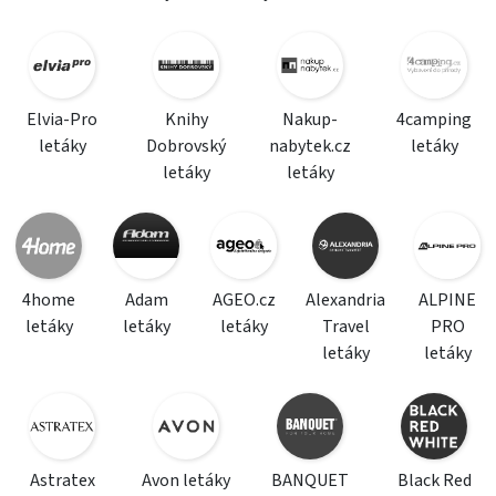
Elvia-Pro
Knihy
Nakup-
4camping
letáky
Dobrovský
nabytek.cz
letáky
letáky
letáky
4home
Adam
AGEO.cz
Alexandria
ALPINE
letáky
letáky
letáky
Travel
PRO
letáky
letáky
Astratex
Avon letáky
BANQUET
Black Red