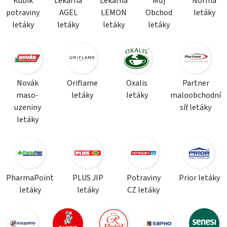
Kubík
Lékárna
Lékárna
Můj
Norma
potraviny
AGEL
LEMON
Obchod
letáky
letáky
letáky
letáky
letáky
Novák
Oriflame
Oxalis
Partner
maso-
letáky
letáky
maloobchodní
uzeniny
síť letáky
letáky
PharmaPoint
PLUS JIP
Potraviny
Prior letáky
letáky
letáky
CZ letáky