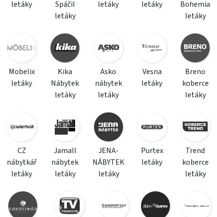
letáky
Spáčil
letáky
letáky
Bohemia
letáky
letáky
Mobelix
Kika
Asko
Vesna
Breno
letáky
Nábytek
nábytek
letáky
koberce
letáky
letáky
letáky
CZ
Jamall
JENA-
Purtex
Trend
nábytkář
nábytek
NÁBYTEK
letáky
koberce
letáky
letáky
letáky
letáky