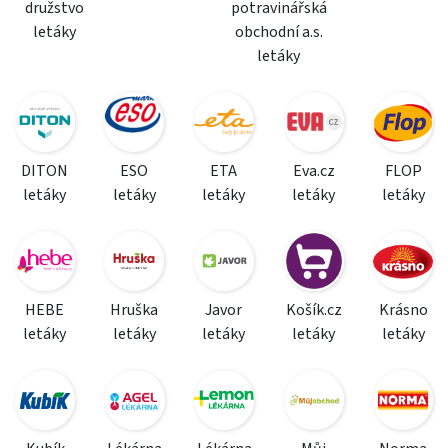
družstvo
potravinářská
letáky
obchodní a.s.
letáky
DITON
ESO
ETA
Eva.cz
FLOP
letáky
letáky
letáky
letáky
letáky
HEBE
Hruška
Javor
Košík.cz
Krásno
letáky
letáky
letáky
letáky
letáky