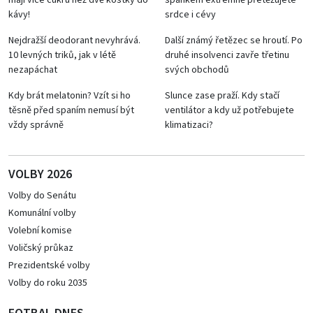
mají více cukru než dvě kostky do
spánkem extrémně přetěžujete
kávy!
srdce i cévy
Nejdražší deodorant nevyhrává.
Další známý řetězec se hroutí. Po
10 levných triků, jak v létě
druhé insolvenci zavře třetinu
nezapáchat
svých obchodů
Kdy brát melatonin? Vzít si ho
Slunce zase praží. Kdy stačí
těsně před spaním nemusí být
ventilátor a kdy už potřebujete
vždy správně
klimatizaci?
VOLBY 2026
Volby do Senátu
Komunální volby
Volební komise
Voličský průkaz
Prezidentské volby
Volby do roku 2035