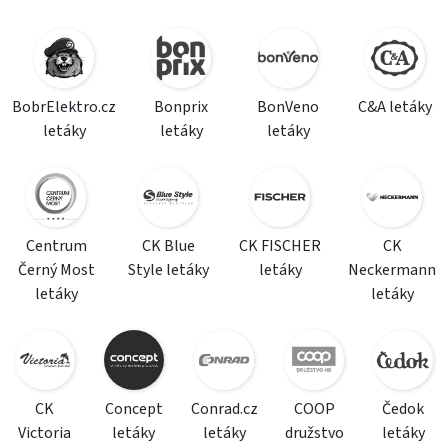
BobrElektro.cz
Bonprix
BonVeno
C&A letáky
letáky
letáky
letáky
Centrum
CK Blue
CK FISCHER
CK
Černý Most
Style letáky
letáky
Neckermann
letáky
letáky
CK
Concept
Conrad.cz
COOP
Čedok
Victoria
letáky
letáky
družstvo
letáky