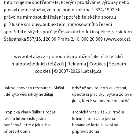
Informujeme spotřebitele, kterým prodáváme výrobky nebo
poskytujeme služby, že mají podle zákona č. 624/1992 Sb.
právo na mimosoudní řešení spotřebitelského sporu z
příslušné smlouvy. Subjektem mimosoudního řešení
spotřebitelských sporů je Česká obchodní inspekce, se sídlem
Štěpánská 567/15, 120 00 Praha 2, IČ: 000 20 869 (
www.coi.cz
).
www.iletaky.cz - pohodlné prohlížení akčních letáků
maloobchodních řetězců
|
Reklama
|
Cookies
|
Seznam
cookies
|
© 2007-2026 iLetaky.cz.
Jak se chovat v restauraci: Slušní
Když už nevíte, co s cuketami,
lidé tyto věci nikdy nedělají
upečte si placičky: Syté a zdravé
jídlo, které se povede pokaždé
Tropická vlna v šálku: Proč je
Tropická vlna v šálku: Proč je
letním hitem číslo jedna
letním hitem číslo jedna
banánové latte a jak si ho
banánové latte a jak si ho
připravit doma
připravit doma