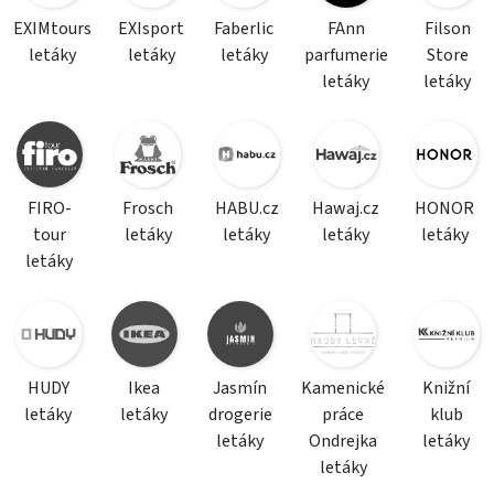
EXIMtours
EXIsport
Faberlic
FAnn
Filson
letáky
letáky
letáky
parfumerie
Store
letáky
letáky
FIRO-
Frosch
HABU.cz
Hawaj.cz
HONOR
tour
letáky
letáky
letáky
letáky
letáky
HUDY
Ikea
Jasmín
Kamenické
Knižní
letáky
letáky
drogerie
práce
klub
letáky
Ondrejka
letáky
letáky