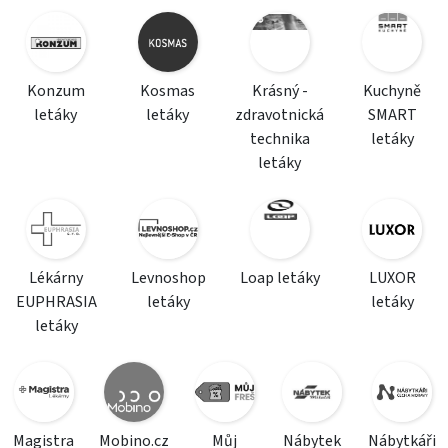
Konzum
Kosmas
Krásný -
Kuchyně
letáky
letáky
zdravotnická
SMART
technika
letáky
letáky
Lékárny
Levnoshop
Loap letáky
LUXOR
EUPHRASIA
letáky
letáky
letáky
Magistra
Mobino.cz
Můj
Nábytek
Nábytkáři