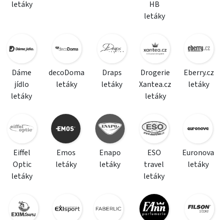
letáky
HB
letáky
Dáme
decoDoma
Draps
Drogerie
Eberry.cz
jídlo
letáky
letáky
Xantea.cz
letáky
letáky
letáky
Eiffel
Emos
Enapo
ESO
Euronova
Optic
letáky
letáky
travel
letáky
letáky
letáky