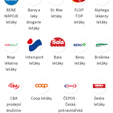
BENE
Barvy a
Dr. Max
FLOP
Alphega
NÁPOJE
laky
letáky
TOP
lékárny
letáky
drogerie
letáky
letáky
letáky
Moje
Intersport
Bala
Benu
Brněnka
lékárna
letáky
letáky
letáky
letáky
letáky
CBA
Coop letáky
ČEPOS -
Dedra
prodejní
Česká
letáky
družstvo
potravinářská