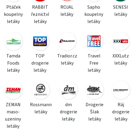
Ptáček
RABBIT
ROJAL
Sapho
SENESI
koupelny
řeznictví
letáky
koupelny
letáky
letáky
letáky
letáky
Tamda
TOP
Tradior.cz
Travel
XXXLutz
Foods
drogerie
letáky
Free
letáky
letáky
letáky
letáky
ZEMAN
Rossmann
dm
Drogerie
Ráj
maso-
letáky
drogerie
Šlak
drogerie
uzeniny
letáky
letáky
letáky
letáky