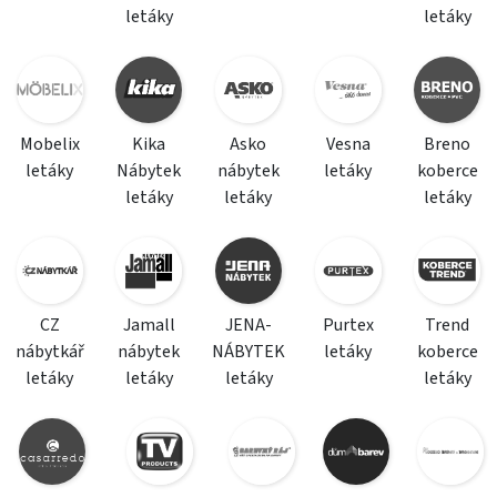
letáky
letáky
Mobelix
Kika
Asko
Vesna
Breno
letáky
Nábytek
nábytek
letáky
koberce
letáky
letáky
letáky
CZ
Jamall
JENA-
Purtex
Trend
nábytkář
nábytek
NÁBYTEK
letáky
koberce
letáky
letáky
letáky
letáky