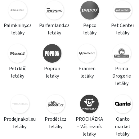
Palmknihy.cz
Parfemland.cz
Pepco
Pet Center
letáky
letáky
letáky
letáky
Petrklíč
Popron
Pramen
Prima
letáky
letáky
letáky
Drogerie
letáky
Prodejnakol.eu
Proděti.cz
PROCHÁZKA
Qanto
letáky
letáky
– Váš řezník
market
letáky
letáky