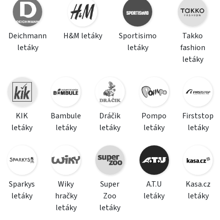
Deichmann
H&M letáky
Sportisimo
Takko
letáky
letáky
fashion
letáky
KIK
Bambule
Dráčik
Pompo
Firststop
letáky
letáky
letáky
letáky
letáky
Sparkys
Wiky
Super
A.T.U
Kasa.cz
letáky
hračky
Zoo
letáky
letáky
letáky
letáky