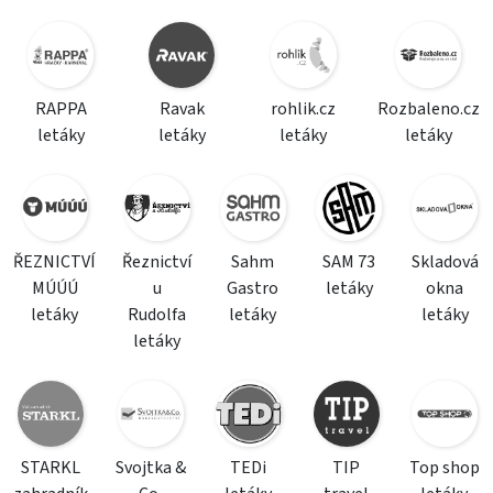
RAPPA
Ravak
rohlik.cz
Rozbaleno.cz
letáky
letáky
letáky
letáky
ŘEZNICTVÍ
Řeznictví
Sahm
SAM 73
Skladová
MÚÚÚ
u
Gastro
letáky
okna
letáky
Rudolfa
letáky
letáky
letáky
STARKL
Svojtka &
TEDi
TIP
Top shop