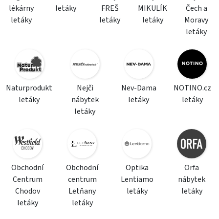
lékárny
letáky
FREŠ
MIKULÍK
Čech a
letáky
letáky
letáky
Moravy
letáky
Naturprodukt
Nejči
Nev-Dama
NOTINO.cz
letáky
nábytek
letáky
letáky
letáky
Obchodní
Obchodní
Optika
Orfa
Centrum
centrum
Lentiamo
nábytek
Chodov
Letňany
letáky
letáky
letáky
letáky