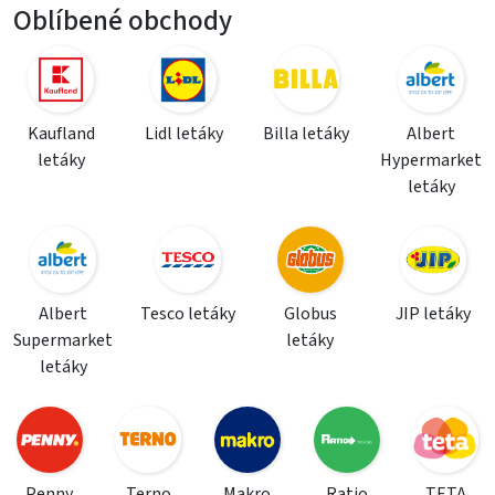
Oblíbené obchody
Kaufland
Lidl letáky
Billa letáky
Albert
letáky
Hypermarket
letáky
Albert
Tesco letáky
Globus
JIP letáky
Supermarket
letáky
letáky
Penny
Terno
Makro
Ratio
TETA