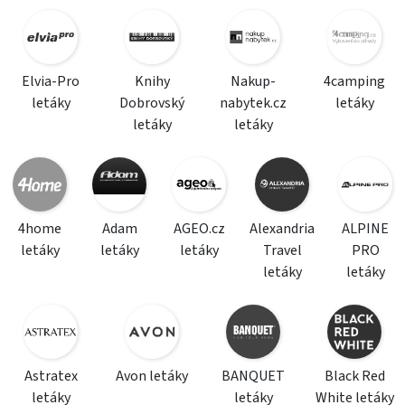
Elvia-Pro
Knihy
Nakup-
4camping
letáky
Dobrovský
nabytek.cz
letáky
letáky
letáky
4home
Adam
AGEO.cz
Alexandria
ALPINE
letáky
letáky
letáky
Travel
PRO
letáky
letáky
Astratex
Avon letáky
BANQUET
Black Red
letáky
letáky
White letáky