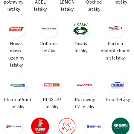
potraviny
AGEL
LEMON
Obchod
letáky
letáky
letáky
letáky
letáky
Novák
Oriflame
Oxalis
Partner
maso-
letáky
letáky
maloobchodní
uzeniny
síť letáky
letáky
PharmaPoint
PLUS JIP
Potraviny
Prior letáky
letáky
letáky
CZ letáky