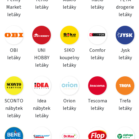
Market
letáky
letáky
letáky
drogerie
letáky
letáky
OBI
UNI
SIKO
Comfor
Jysk
letáky
HOBBY
koupelny
letáky
letáky
letáky
letáky
SCONTO
Idea
Orion
Tescoma
Trefa
nábytek
nábytek
letáky
letáky
letáky
letáky
letáky