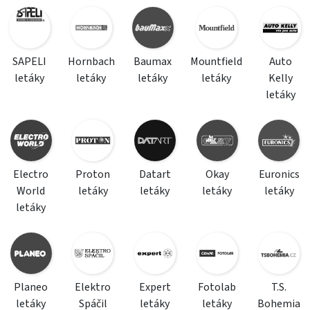
SAPELI
Hornbach
Baumax
Mountfield
Auto
letáky
letáky
letáky
letáky
Kelly
letáky
Electro
Proton
Datart
Okay
Euronics
World
letáky
letáky
letáky
letáky
letáky
Planeo
Elektro
Expert
Fotolab
T.S.
letáky
Spáčil
letáky
letáky
Bohemia