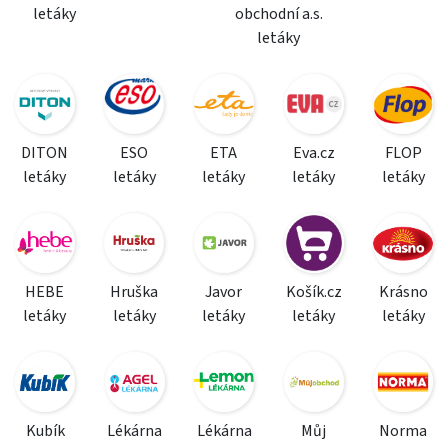
letáky
obchodní a.s.
letáky
DITON
ESO
ETA
Eva.cz
FLOP
letáky
letáky
letáky
letáky
letáky
HEBE
Hruška
Javor
Košík.cz
Krásno
letáky
letáky
letáky
letáky
letáky
Kubík
Lékárna
Lékárna
Můj
Norma