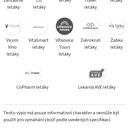
zahradník
Co.
letáky
travel
letáky
letáky
letáky
letáky
Vicom
VitaSmart
Vítkovice
Zvěrokruh
Žabka
Víno
letáky
Tours
letáky
letáky
letáky
letáky
CoPharm letáky
Lekárna AVE letáky
Tento výpis má pouze informativní charakter a nemůže být
použit pro vymáhání zboží podle uvedených specifikací.