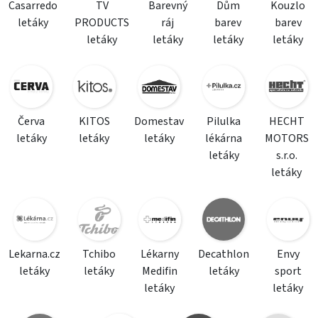
Casarredo
TV
Barevný
Dům
Kouzlo
letáky
PRODUCTS
ráj
barev
barev
letáky
letáky
letáky
letáky
Červa
KITOS
Domestav
Pilulka
HECHT
letáky
letáky
letáky
lékárna
MOTORS
letáky
s.r.o.
letáky
Lekarna.cz
Tchibo
Lékarny
Decathlon
Envy
letáky
letáky
Medifin
letáky
sport
letáky
letáky