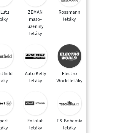
XLutz
ZEMAN
Rossmann
táky
maso-
letáky
uzeniny
letáky
tfield
Auto Kelly
Electro
táky
letáky
World letáky
pert
Fotolab
T.S. Bohemia
táky
letáky
letáky