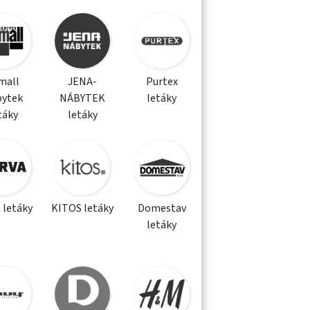
mall
JENA-
Purtex
bytek
NÁBYTEK
letáky
táky
letáky
 letáky
KITOS letáky
Domestav
letáky