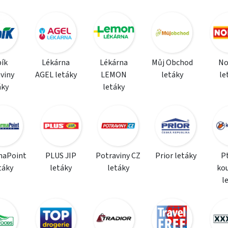
ík
Lékárna
Lékárna
Můj Obchod
N
viny
AGEL letáky
LEMON
letáky
le
áky
letáky
maPoint
PLUS JIP
Potraviny CZ
Prior letáky
P
táky
letáky
letáky
ko
l