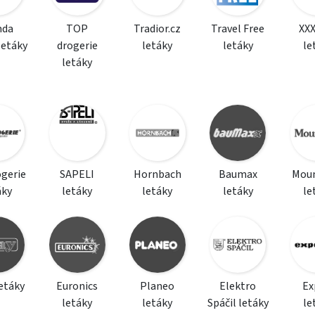
da
TOP
Tradior.cz
Travel Free
XX
letáky
drogerie
letáky
letáky
le
letáky
ogerie
SAPELI
Hornbach
Baumax
Moun
áky
letáky
letáky
letáky
le
etáky
Euronics
Planeo
Elektro
Ex
letáky
letáky
Spáčil letáky
le