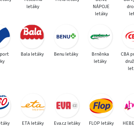
letáky
NÁPOJE
dro
letáky
le
sport
Bala letáky
Benu letáky
Brněnka
CBA p
áky
letáky
dru
le
etáky
ETA letáky
Eva.cz letáky
FLOP letáky
HEBE