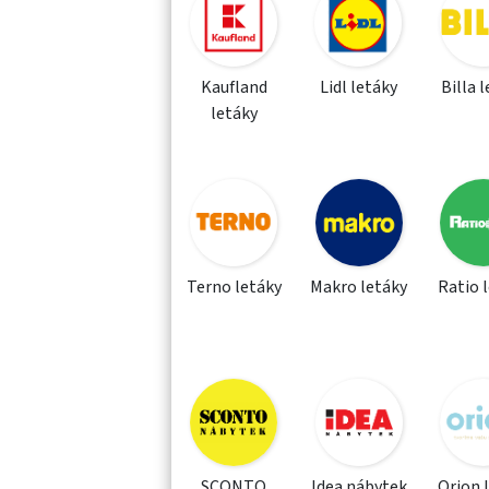
Kaufland
Lidl letáky
Billa 
letáky
Terno letáky
Makro letáky
Ratio 
SCONTO
Idea nábytek
Orion 