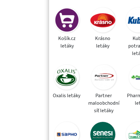
Košík.cz
Krásno
Kub
letáky
letáky
potra
let
Oxalis letáky
Partner
Phar
maloobchodní
le
síť letáky