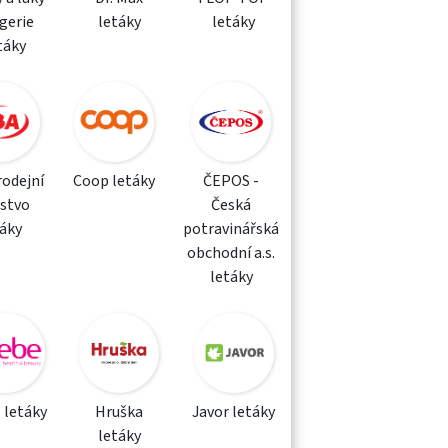
gerie
letáky
letáky
táky
rodejní
Coop letáky
ČEPOS -
žstvo
Česká
táky
potravinářská
obchodní a.s.
letáky
 letáky
Hruška
Javor letáky
letáky