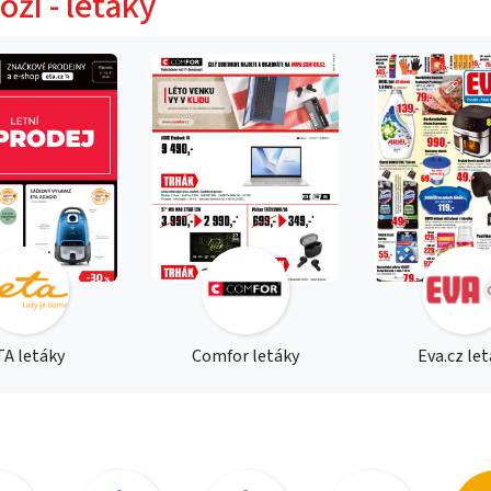
oží - letáky
TA letáky
Comfor letáky
Eva.cz le