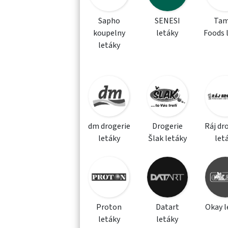
Sapho
SENESI
Tam
koupelny
letáky
Foods 
letáky
dm drogerie
Drogerie
Ráj dr
letáky
Šlak letáky
let
Proton
Datart
Okay l
letáky
letáky