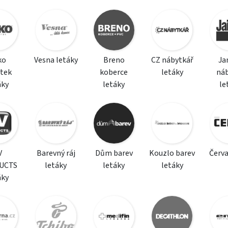
ko
Vesna letáky
Breno
CZ nábytkář
Ja
tek
koberce
letáky
ná
áky
letáky
le
V
Barevný ráj
Dům barev
Kouzlo barev
Červa
UCTS
letáky
letáky
letáky
áky