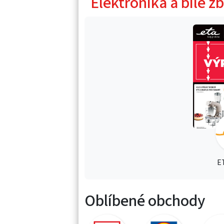
Elektronika a bílé zb
E
Oblíbené obchody