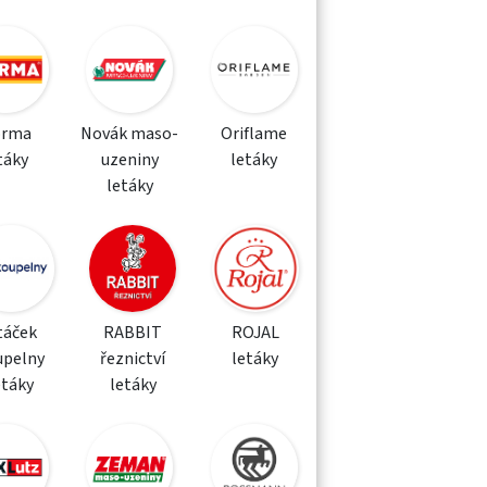
orma
Novák maso-
Oriflame
táky
uzeniny
letáky
letáky
táček
RABBIT
ROJAL
upelny
řeznictví
letáky
etáky
letáky