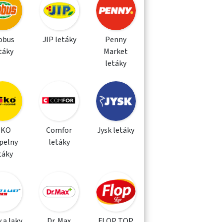
obus
JIP letáky
Penny
táky
Market
letáky
IKO
Comfor
Jysk letáky
pelny
letáky
táky
 a laky
Dr. Max
FLOP TOP