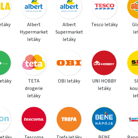
letáky
Albert
Albert
Tesco letáky
Gl
Hypermarket
Supermarket
le
letáky
letáky
letáky
TETA
OBI letáky
UNI HOBBY
S
drogerie
letáky
kou
letáky
le
letáky
Tescoma
Trefa letáky
BENE
Barvy