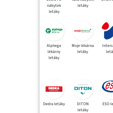
nábytek
letáky
letáky
Alphega
Moje lékárna
Inter
lékárny
letáky
let
letáky
Dedra letáky
DITON
ESO l
letáky