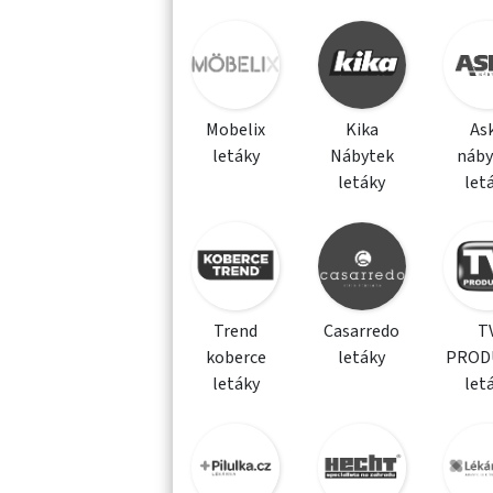
Mobelix
Kika
As
letáky
Nábytek
náby
letáky
let
Trend
Casarredo
T
koberce
letáky
PROD
letáky
let