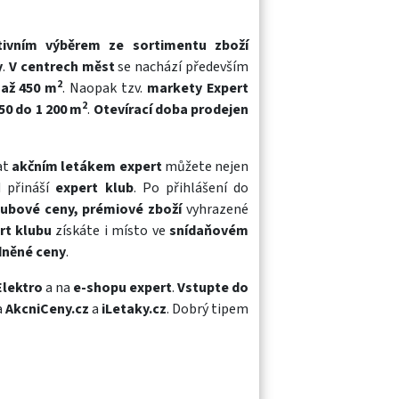
tivním výběrem ze sortimentu zboží
y
.
V centrech měst
se nachází především
2
 až 450 m
. Naopak tzv.
markety Expert
2
50 do 1 200 m
.
Otevírací doba prodejen
at
akčním letákem expert
můžete nejen
d přináší
expert klub
. Po přihlášení do
lubové ceny, prémiové zboží
vyhrazené
rt klubu
získáte i místo ve
snídaňovém
něné ceny
.
Elektro
a na
e-shopu expert
.
Vstupte do
a
AkcniCeny.cz
a
iLetaky.cz
. Dobrý tipem