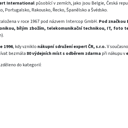
rt International
působící v zemích, jako jsou Belgie, Česká repu
ko, Portugalsko, Rakousko, Řecko, Španělsko a Švédsko.
založena v roce 1967 pod názvem Intercop GmbH.
Pod značkou 
ronikou, bílým zbožím, telekomunikační technikou, IT, foto 
).
ce 1996
, kdy vzniklo
nákupní sdružení expert ČR, s.r.o.
V současno
žívat bezmála
80 výdejních míst s odběrem zdarma
při nákupu v
zděleno do kategorií: