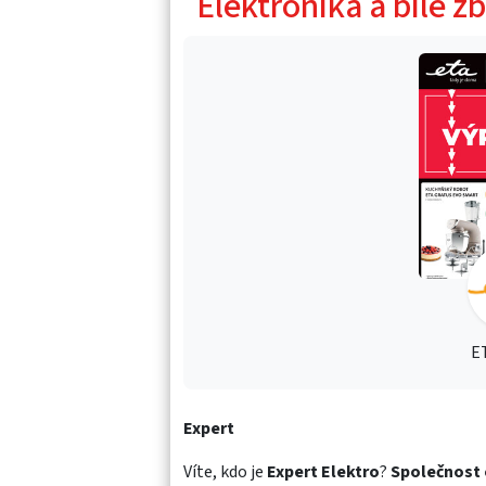
Elektronika a bílé zb
E
Expert
Víte, kdo je
Expert Elektro
?
Společnost 