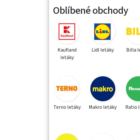
Oblíbené obchody
Kaufland
Lidl letáky
Billa 
letáky
Terno letáky
Makro letáky
Ratio 