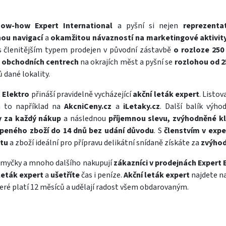
ow-how Expert International
a pyšní si nejen
reprezenta
ou navigací
a
okamžitou návazností na marketingové aktivit
 členitějším typem prodejen v původní zástavbě
o rozloze 250
h
obchodních centrech
na okrajích měst a pyšní se
rozlohou od 2
 dané lokality.
 Elektro
přináší pravidelně vycházející
akční leták expert
. Listov
 a to například na
AkcniCeny.cz
a
iLetaky.cz
. Další balík výho
 za každý nákup
a následnou
příjemnou slevu, zvýhodněné k
eného zboží do 14 dnů bez udání důvodu
. S
členstvím v expe
ntu
a zboží ideální pro přípravu delikátní snídaně získáte za
zvýhod
,
myčky
a mnoho dalšího nakupují
zákazníci v prodejnách Expert 
leták expert
a
ušetříte
čas i peníze.
Akční leták expert
najdete n
teré platí 12 měsíců a udělají radost všem obdarovaným.