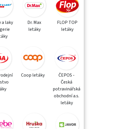
 a laky
Dr. Max
FLOP TOP
gerie
letáky
letáky
táky
rodejní
Coop letáky
ČEPOS -
žstvo
Česká
táky
potravinářská
obchodní a.s.
letáky