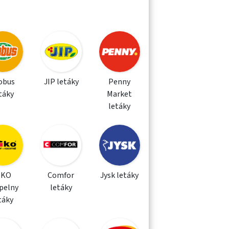
obus
JIP letáky
Penny
táky
Market
letáky
IKO
Comfor
Jysk letáky
pelny
letáky
táky