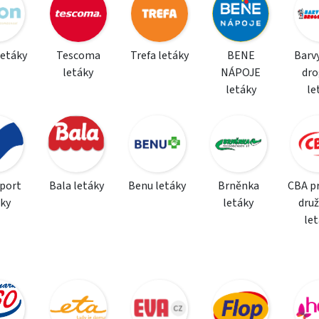
letáky
Tescoma
Trefa letáky
BENE
Barvy
letáky
NÁPOJE
dro
letáky
le
sport
Bala letáky
Benu letáky
Brněnka
CBA p
áky
letáky
dru
le