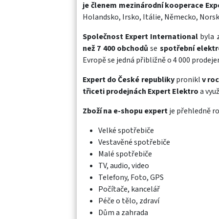
je členem mezinárodní kooperace Expe
Holandsko, Irsko, Itálie, Německo, Nors
Společnost Expert International
byla 
než 7 400 obchodů
se
spotřební elekt
Evropě se jedná přibližně o 4 000 prodejen
Expert do České republiky
pronikl
v ro
třiceti prodejnách Expert Elektro
a vyu
Zboží na e-shopu expert
je přehledně ro
Velké spotřebiče
Vestavěné spotřebiče
Malé spotřebiče
TV, audio, video
Telefony, Foto, GPS
Počítače, kancelář
Péče o tělo, zdraví
Dům a zahrada