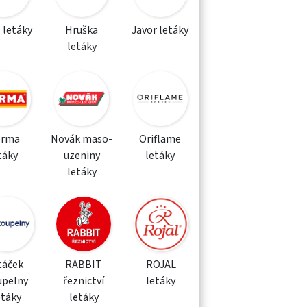
 letáky
Hruška
Javor letáky
letáky
orma
Novák maso-
Oriflame
táky
uzeniny
letáky
letáky
táček
RABBIT
ROJAL
upelny
řeznictví
letáky
etáky
letáky