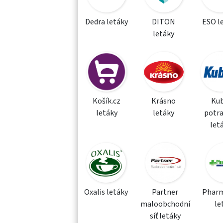
Dedra letáky
DITON
ESO l
letáky
Košík.cz
Krásno
Kub
letáky
letáky
potra
let
Oxalis letáky
Partner
Phar
maloobchodní
le
síť letáky