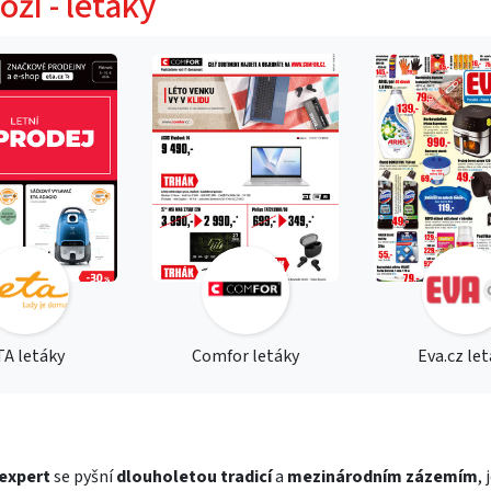
oží - letáky
TA letáky
Comfor letáky
Eva.cz le
expert
se pyšní
dlouholetou tradicí
a
mezinárodním zázemím
,