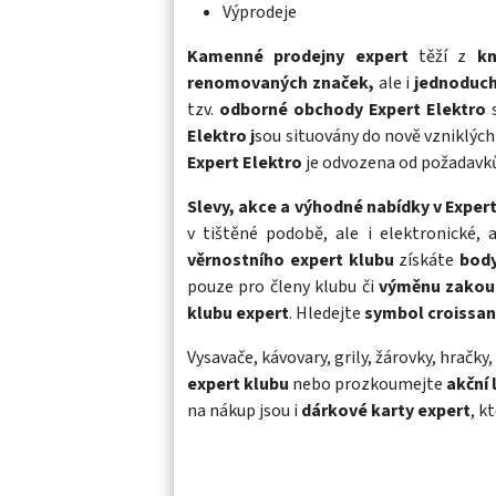
Výprodeje
Kamenné prodejny expert
těží z
kn
renomovaných značek,
ale i
jednoduch
tzv.
odborné obchody Expert Elektro
s
Elektro j
sou situovány do nově vzniklýc
Expert Elektro
je odvozena od požadavků
Slevy, akce a výhodné nabídky v Expert
v tištěné podobě, ale i elektronické,
věrnostního expert klubu
získáte
body
pouze pro členy klubu či
výměnu zakoup
klubu expert
. Hledejte
symbol croissa
Vysavače
,
kávovary
,
grily
,
žárovky
,
hračky
expert klubu
nebo prozkoumejte
akční 
na nákup jsou i
dárkové karty expert
, k