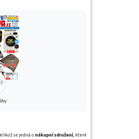
táky
 jelikož se jedná o
nákupní sdružení
, které