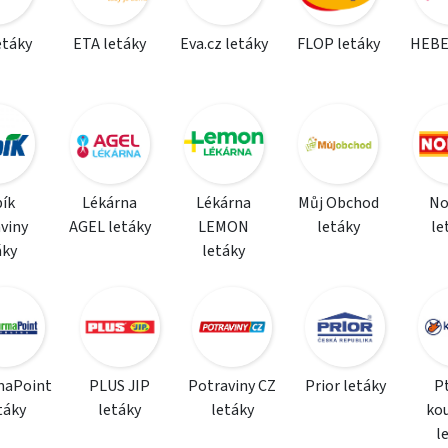
etáky
ETA letáky
Eva.cz letáky
FLOP letáky
HEBE
ík
Lékárna
Lékárna
Můj Obchod
N
viny
AGEL letáky
LEMON
letáky
le
áky
letáky
maPoint
PLUS JIP
Potraviny CZ
Prior letáky
P
táky
letáky
letáky
ko
l