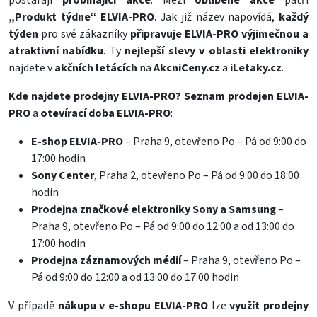
postarají
probíhající akce
. Mezi
oblíbené akce
patří
„Produkt týdne“ ELVIA-PRO
. Jak již název napovídá,
každý
týden
pro své zákazníky
připravuje ELVIA-PRO výjimečnou a
atraktivní nabídku
. Ty
nejlepší slevy v oblasti elektroniky
najdete v
akčních letácích
na
AkcniCeny.cz
a
iLetaky.cz
.
Kde najdete prodejny ELVIA-PRO?
Seznam prodejen ELVIA-
PRO
a
otevírací doba ELVIA-PRO
:
E-shop ELVIA-PRO
– Praha 9, otevřeno Po – Pá od 9:00 do
17:00 hodin
Sony Center
, Praha 2, otevřeno Po – Pá od 9:00 do 18:00
hodin
Prodejna značkové elektroniky Sony a Samsung
–
Praha 9, otevřeno Po – Pá od 9:00 do 12:00 a od 13:00 do
17:00 hodin
Prodejna záznamových médií
– Praha 9, otevřeno Po –
Pá od 9:00 do 12:00 a od 13:00 do 17:00 hodin
V případě
nákupu v e-shopu ELVIA-PRO
lze
využít prodejny