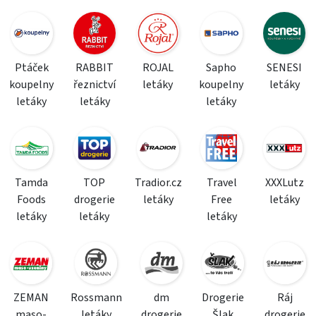
Ptáček
RABBIT
ROJAL
Sapho
SENESI
koupelny
řeznictví
letáky
koupelny
letáky
letáky
letáky
letáky
Tamda
TOP
Tradior.cz
Travel
XXXLutz
Foods
drogerie
letáky
Free
letáky
letáky
letáky
letáky
ZEMAN
Rossmann
dm
Drogerie
Ráj
maso-
letáky
drogerie
Šlak
drogerie