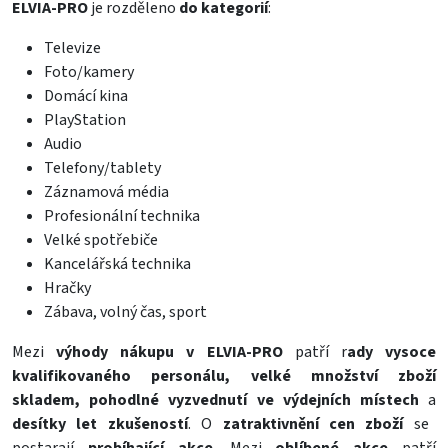
ELVIA-PRO
je rozděleno
do kategorií
:
Televize
Foto/kamery
Domácí kina
PlayStation
Audio
Telefony/tablety
Záznamová média
Profesionální technika
Velké spotřebiče
Kancelářská technika
Hračky
Zábava, volný čas, sport
Mezi
výhody nákupu v ELVIA-PRO
patří r
ady vysoce
kvalifikovaného personálu, velké množství zboží
skladem, pohodlné vyzvednutí ve výdejních místech
a
desítky let zkušeností
. O
zatraktivnění cen zboží
se