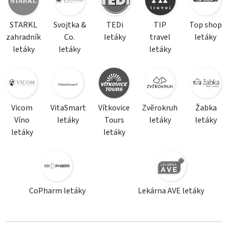
STARKL
Svojtka &
TEDi
TIP
Top shop
zahradník
Co.
letáky
travel
letáky
letáky
letáky
letáky
Vicom
VitaSmart
Vítkovice
Zvěrokruh
Žabka
Víno
letáky
Tours
letáky
letáky
letáky
letáky
CoPharm letáky
Lekárna AVE letáky