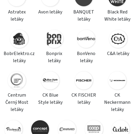
Astratex
Avon letáky
BANQUET
Black Red
letáky
letáky
White letáky
BobrElektro.cz
Bonprix
BonVeno
C&A letáky
letáky
letáky
letáky
Centrum
CK Blue
CK FISCHER
CK
Černý Most
Style letáky
letáky
Neckermann
letáky
letáky