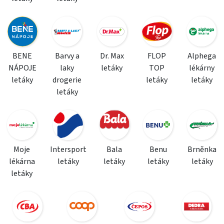
BENE
Barvy a
Dr. Max
FLOP
Alphega
NÁPOJE
laky
letáky
TOP
lékárny
letáky
drogerie
letáky
letáky
letáky
Moje
Intersport
Bala
Benu
Brněnka
lékárna
letáky
letáky
letáky
letáky
letáky