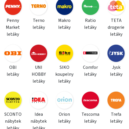
Penny
Terno
Makro
Ratio
TETA
Market
letáky
letáky
letáky
drogerie
letáky
letáky
OBI
UNI
SIKO
Comfor
Jysk
letáky
HOBBY
koupelny
letáky
letáky
letáky
letáky
SCONTO
Idea
Orion
Tescoma
Trefa
nábytek
nábytek
letáky
letáky
letáky
letáky
letáky