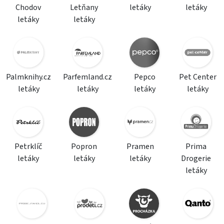
Chodov
Letňany
letáky
letáky
letáky
letáky
Palmknihy.cz
Parfemland.cz
Pepco
Pet Center
letáky
letáky
letáky
letáky
Petrklíč
Popron
Pramen
Prima
letáky
letáky
letáky
Drogerie
letáky