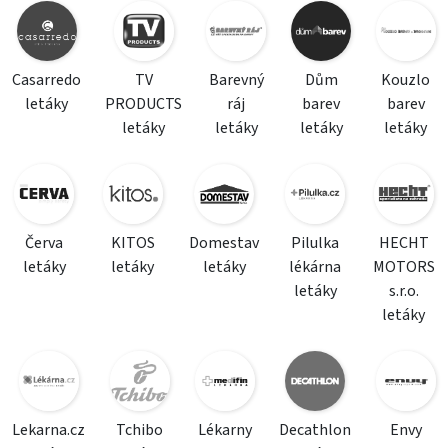
Casarredo
TV
Barevný
Dům
Kouzlo
letáky
PRODUCTS
ráj
barev
barev
letáky
letáky
letáky
letáky
Červa
KITOS
Domestav
Pilulka
HECHT
letáky
letáky
letáky
lékárna
MOTORS
letáky
s.r.o.
letáky
Lekarna.cz
Tchibo
Lékarny
Decathlon
Envy