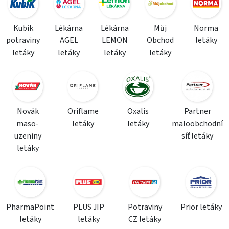
Kubík
Lékárna
Lékárna
Můj
Norma
potraviny
AGEL
LEMON
Obchod
letáky
letáky
letáky
letáky
letáky
Novák
Oriflame
Oxalis
Partner
maso-
letáky
letáky
maloobchodní
uzeniny
síť letáky
letáky
PharmaPoint
PLUS JIP
Potraviny
Prior letáky
letáky
letáky
CZ letáky