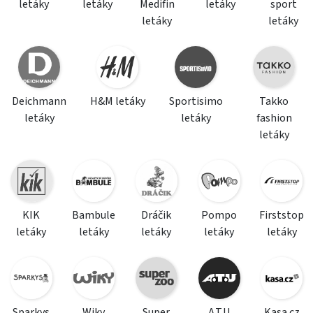
letáky
letáky
Medifin
letáky
sport
letáky
letáky
Deichmann
H&M letáky
Sportisimo
Takko
letáky
letáky
fashion
letáky
KIK
Bambule
Dráčik
Pompo
Firststop
letáky
letáky
letáky
letáky
letáky
Sparkys
Wiky
Super
A.T.U
Kasa.cz