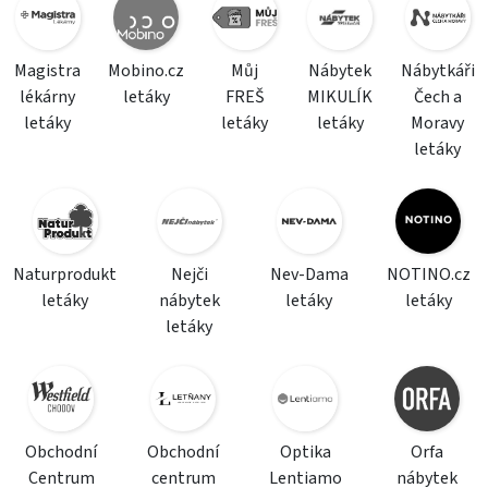
Magistra
Mobino.cz
Můj
Nábytek
Nábytkáři
lékárny
letáky
FREŠ
MIKULÍK
Čech a
letáky
letáky
letáky
Moravy
letáky
Naturprodukt
Nejči
Nev-Dama
NOTINO.cz
letáky
nábytek
letáky
letáky
letáky
Obchodní
Obchodní
Optika
Orfa
Centrum
centrum
Lentiamo
nábytek