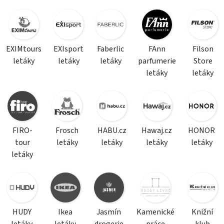
EXIMtours
EXIsport
Faberlic
FAnn
Filson
letáky
letáky
letáky
parfumerie
Store
letáky
letáky
FIRO-
Frosch
HABU.cz
Hawaj.cz
HONOR
tour
letáky
letáky
letáky
letáky
letáky
HUDY
Ikea
Jasmín
Kamenické
Knižní