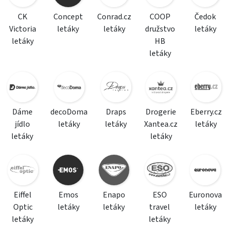
CK
Concept
Conrad.cz
COOP
Čedok
Victoria
letáky
letáky
družstvo
letáky
letáky
HB
letáky
Dáme
decoDoma
Draps
Drogerie
Eberry.cz
jídlo
letáky
letáky
Xantea.cz
letáky
letáky
letáky
Eiffel
Emos
Enapo
ESO
Euronova
Optic
letáky
letáky
travel
letáky
letáky
letáky