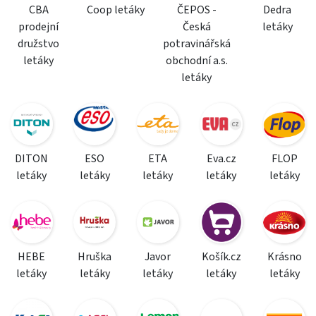
CBA
Coop letáky
ČEPOS -
Dedra
prodejní
Česká
letáky
družstvo
potravinářská
letáky
obchodní a.s.
letáky
DITON
ESO
ETA
Eva.cz
FLOP
letáky
letáky
letáky
letáky
letáky
HEBE
Hruška
Javor
Košík.cz
Krásno
letáky
letáky
letáky
letáky
letáky