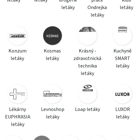
letáky
letáky
drogerie
práce
klub
letáky
Ondrejka
letáky
letáky
Konzum
Kosmas
Krásný -
Kuchyně
letáky
letáky
zdravotnická
SMART
technika
letáky
letáky
Lékárny
Levnoshop
Loap letáky
LUXOR
EUPHRASIA
letáky
letáky
letáky