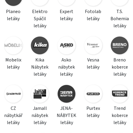
Planeo
Elektro
Expert
Fotolab
T.S.
letáky
Spáčil
letáky
letáky
Bohemia
letáky
letáky
Mobelix
Kika
Asko
Vesna
Breno
letáky
Nábytek
nábytek
letáky
koberce
letáky
letáky
letáky
CZ
Jamall
JENA-
Purtex
Trend
nábytkář
nábytek
NÁBYTEK
letáky
koberce
letáky
letáky
letáky
letáky