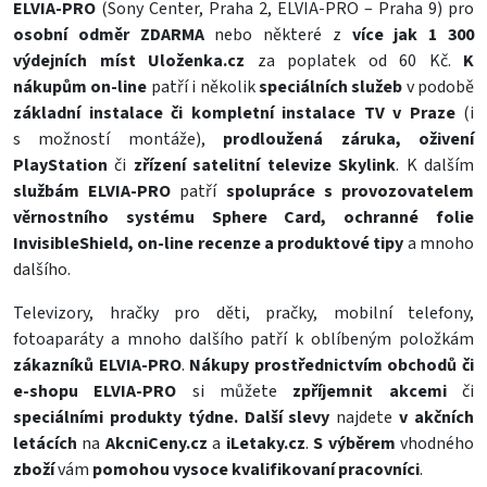
ELVIA-PRO
(Sony Center, Praha 2, ELVIA-PRO – Praha 9) pro
osobní odměr ZDARMA
nebo některé z
více jak 1 300
výdejních míst Uloženka.cz
za poplatek od 60 Kč.
K
nákupům on-line
patří i několik
speciálních služeb
v podobě
základní instalace či kompletní instalace TV v Praze
(i
s možností montáže),
prodloužená záruka, oživení
PlayStation
či
zřízení satelitní televize Skylink
. K dalším
službám ELVIA-PRO
patří
spolupráce s provozovatelem
věrnostního systému Sphere Card, ochranné folie
InvisibleShield, on-line recenze a produktové tipy
a mnoho
dalšího.
Televizory
,
hračky pro děti
,
pračky
,
mobilní telefony
,
fotoaparáty
a mnoho dalšího patří k oblíbeným položkám
zákazníků ELVIA-PRO
.
Nákupy prostřednictvím obchodů či
e-shopu ELVIA-PRO
si můžete
zpříjemnit akcemi
či
speciálními produkty týdne. Další slevy
najdete
v akčních
letácích
na
AkcniCeny.cz
a
iLetaky.cz
.
S výběrem
vhodného
zboží
vám
pomohou vysoce kvalifikovaní pracovníci
.