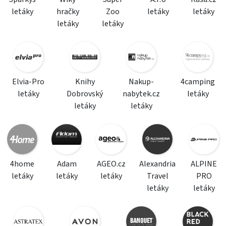
letáky
hračky
Zoo
letáky
letáky
letáky
letáky
Elvia-Pro
Knihy
Nakup-
4camping
letáky
Dobrovský
nabytek.cz
letáky
letáky
letáky
4home
Adam
AGEO.cz
Alexandria
ALPINE
letáky
letáky
letáky
Travel
PRO
letáky
letáky