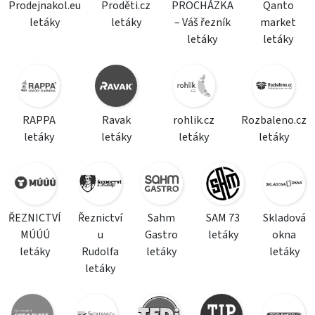
Prodejnakol.eu
Proděti.cz
PROCHÁZKA
Qanto
letáky
letáky
– Váš řezník
market
letáky
letáky
RAPPA
Ravak
rohlik.cz
Rozbaleno.cz
letáky
letáky
letáky
letáky
ŘEZNICTVÍ
Řeznictví
Sahm
SAM 73
Skladová
MÚÚÚ
u
Gastro
letáky
okna
letáky
Rudolfa
letáky
letáky
letáky