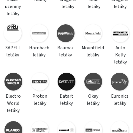
uzeniny
letáky
letáky
letáky
letáky
SAPELI
Hornbach
Baumax
Mountfield
Auto
letáky
letáky
letáky
letáky
Kelly
letáky
Electro
Proton
Datart
Okay
Euronics
World
letáky
letáky
letáky
letáky
letáky