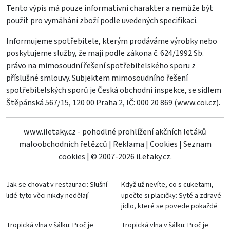
Tento výpis má pouze informativní charakter a nemůže být
použit pro vymáhání zboží podle uvedených specifikací.
Informujeme spotřebitele, kterým prodáváme výrobky nebo
poskytujeme služby, že mají podle zákona č. 624/1992 Sb.
právo na mimosoudní řešení spotřebitelského sporu z
příslušné smlouvy. Subjektem mimosoudního řešení
spotřebitelských sporů je Česká obchodní inspekce, se sídlem
Štěpánská 567/15, 120 00 Praha 2, IČ: 000 20 869 (
www.coi.cz
).
www.iletaky.cz - pohodlné prohlížení akčních letáků
maloobchodních řetězců
|
Reklama
|
Cookies
|
Seznam
cookies
|
© 2007-2026 iLetaky.cz.
Jak se chovat v restauraci: Slušní
Když už nevíte, co s cuketami,
lidé tyto věci nikdy nedělají
upečte si placičky: Syté a zdravé
jídlo, které se povede pokaždé
Tropická vlna v šálku: Proč je
Tropická vlna v šálku: Proč je