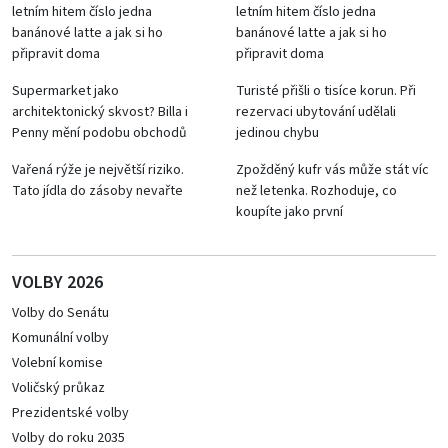
letním hitem číslo jedna
letním hitem číslo jedna
banánové latte a jak si ho
banánové latte a jak si ho
připravit doma
připravit doma
Supermarket jako
Turisté přišli o tisíce korun. Při
architektonický skvost? Billa i
rezervaci ubytování udělali
Penny mění podobu obchodů
jedinou chybu
Vařená rýže je největší riziko.
Zpožděný kufr vás může stát víc
Tato jídla do zásoby nevařte
než letenka. Rozhoduje, co
koupíte jako první
VOLBY 2026
Volby do Senátu
Komunální volby
Volební komise
Voličský průkaz
Prezidentské volby
Volby do roku 2035