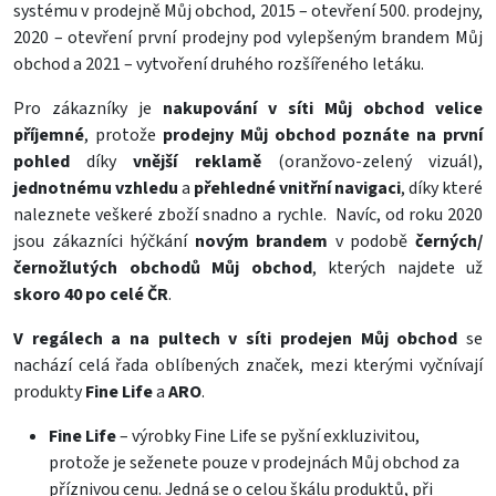
systému v prodejně Můj obchod, 2015 – otevření 500. prodejny,
2020 – otevření první prodejny pod vylepšeným brandem Můj
obchod a 2021 – vytvoření druhého rozšířeného letáku.
Pro zákazníky je
nakupování v síti Můj obchod velice
příjemné
, protože
prodejny Můj obchod poznáte na první
pohled
díky
vnější reklamě
(oranžovo-zelený vizuál),
jednotnému vzhledu
a
přehledné vnitřní navigaci
, díky které
naleznete veškeré zboží snadno a rychle.
Navíc, od roku 2020
jsou zákazníci hýčkání
novým brandem
v podobě
černých/
černožlutých obchodů Můj obchod
, kterých najdete už
skoro 40 po celé ČR
.
V regálech a na pultech v síti prodejen Můj obchod
se
nachází celá řada oblíbených značek, mezi kterými vyčnívají
produkty
Fine Life
a
ARO
.
Fine Life
– výrobky Fine Life se pyšní exkluzivitou,
protože je seženete pouze v prodejnách Můj obchod za
příznivou cenu. Jedná se o celou škálu produktů, při