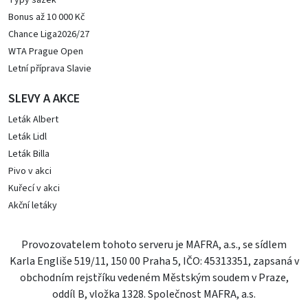
Typy sázek
Bonus až 10 000 Kč
Chance Liga2026/27
WTA Prague Open
Letní příprava Slavie
SLEVY A AKCE
Leták Albert
Leták Lidl
Leták Billa
Pivo v akci
Kuřecí v akci
Akční letáky
Provozovatelem tohoto serveru je MAFRA, a.s., se sídlem
Karla Engliše 519/11, 150 00 Praha 5, IČO: 45313351, zapsaná v
obchodním rejstříku vedeném Městským soudem v Praze,
oddíl B, vložka 1328. Společnost MAFRA, a.s.