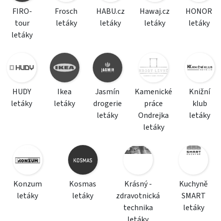
FIRO-
Frosch
HABU.cz
Hawaj.cz
HONOR
tour
letáky
letáky
letáky
letáky
letáky
HUDY
Ikea
Jasmín
Kamenické
Knižní
letáky
letáky
drogerie
práce
klub
letáky
Ondrejka
letáky
letáky
Konzum
Kosmas
Krásný -
Kuchyně
letáky
letáky
zdravotnická
SMART
technika
letáky
letáky