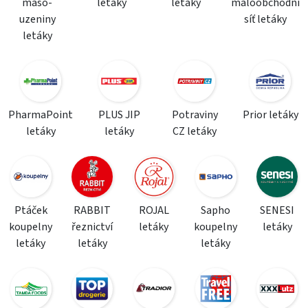
maso-
letáky
letáky
maloobchodní
uzeniny
síť letáky
letáky
PharmaPoint
PLUS JIP
Potraviny
Prior letáky
letáky
letáky
CZ letáky
Ptáček
RABBIT
ROJAL
Sapho
SENESI
koupelny
řeznictví
letáky
koupelny
letáky
letáky
letáky
letáky