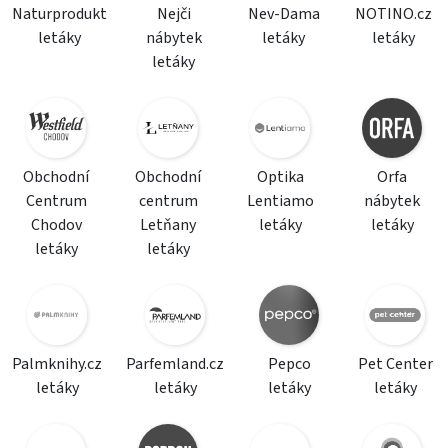
Naturprodukt
Nejči
Nev-Dama
NOTINO.cz
letáky
nábytek
letáky
letáky
letáky
Obchodní
Obchodní
Optika
Orfa
Centrum
centrum
Lentiamo
nábytek
Chodov
Letňany
letáky
letáky
letáky
letáky
Palmknihy.cz
Parfemland.cz
Pepco
Pet Center
letáky
letáky
letáky
letáky