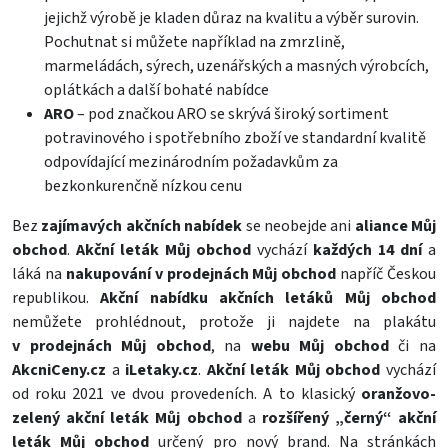
jejichž výrobě je kladen důraz na kvalitu a výběr surovin.
Pochutnat si můžete například na zmrzlině,
marmeládách, sýrech, uzenářských a masných výrobcích,
oplátkách a další bohaté nabídce
ARO
– pod značkou ARO se skrývá široký sortiment
potravinového i spotřebního zboží ve standardní kvalitě
odpovídající mezinárodním požadavkům za
bezkonkurenčně nízkou cenu
Bez
zajímavých akčních nabídek
se neobejde ani
aliance Můj
obchod
.
Akční leták Můj obchod
vychází
každých 14 dní
a
láká na
nakupování v prodejnách Můj obchod
napříč Českou
republikou.
Akční nabídku akčních letáků Můj obchod
nemůžete prohlédnout, protože ji najdete na plakátu
v prodejnách Můj obchod
, na
webu Můj obchod
či na
AkcniCeny.cz
a
iLetaky.cz
.
Akční leták Můj obchod
vychází
od roku 2021 ve dvou provedeních. A to klasický
oranžovo-
zelený akční leták Můj obchod
a
rozšířený „černý“ akční
leták Můj obchod
určený pro nový brand. Na stránkách