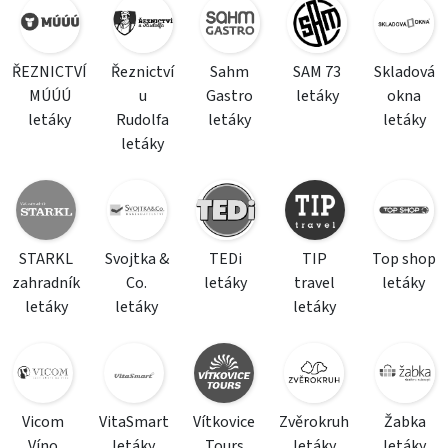
ŘEZNICTVÍ
Řeznictví
Sahm
SAM 73
Skladová
MÚÚÚ
u
Gastro
letáky
okna
letáky
Rudolfa
letáky
letáky
letáky
STARKL
Svojtka &
TEDi
TIP
Top shop
zahradník
Co.
letáky
travel
letáky
letáky
letáky
letáky
Vicom
VitaSmart
Vítkovice
Zvěrokruh
Žabka
Víno
letáky
Tours
letáky
letáky