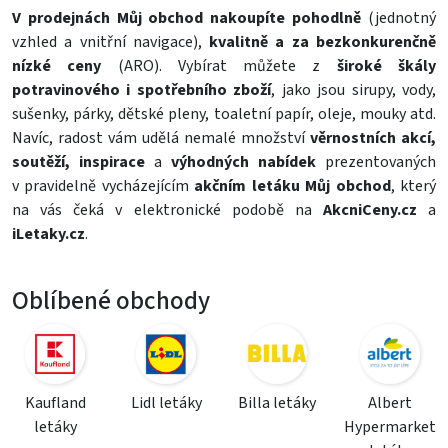
V prodejnách Můj obchod
nakoupíte pohodlně
(jednotný
vzhled a vnitřní navigace),
kvalitně a za bezkonkurenčně
nízké ceny
(ARO). Vybírat můžete z
široké škály
potravinového i spotřebního zboží
, jako jsou
sirupy
,
vody
,
sušenky
,
párky
,
dětské pleny
,
toaletní papír
,
oleje
,
mouky
atd.
Navíc, radost vám udělá nemalé množství
věrnostních akcí,
soutěží, inspirace
a
výhodných nabídek
prezentovaných
v pravidelně vycházejícím
akčním letáku Můj obchod
, který
na vás čeká v elektronické podobě na
AkcniCeny.cz
a
iLetaky.cz
.
Oblíbené obchody
Kaufland
Lidl letáky
Billa letáky
Albert
letáky
Hypermarket