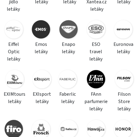
jídlo
letáky
letáky
Xantea.cz
letáky
letáky
letáky
Eiffel
Emos
Enapo
ESO
Euronova
Optic
letáky
letáky
travel
letáky
letáky
letáky
EXIMtours
EXIsport
Faberlic
FAnn
Filson
letáky
letáky
letáky
parfumerie
Store
letáky
letáky