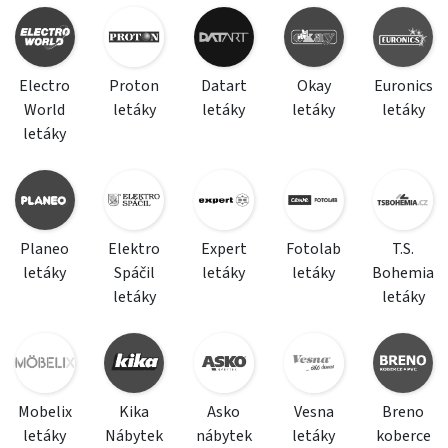
Electro
Proton
Datart
Okay
Euronics
World
letáky
letáky
letáky
letáky
letáky
Planeo
Elektro
Expert
Fotolab
T.S.
letáky
Spáčil
letáky
letáky
Bohemia
letáky
letáky
Mobelix
Kika
Asko
Vesna
Breno
letáky
Nábytek
nábytek
letáky
koberce