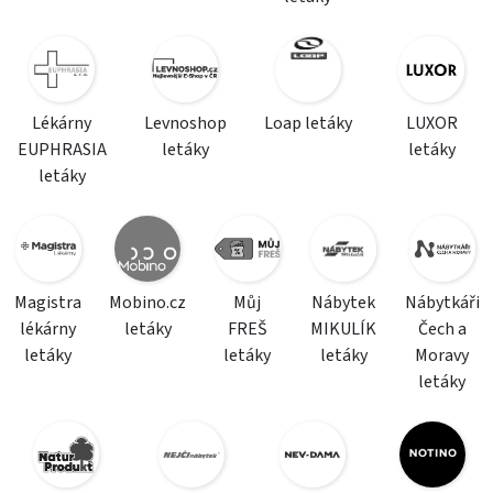
Lékárny
Levnoshop
Loap letáky
LUXOR
EUPHRASIA
letáky
letáky
letáky
Magistra
Mobino.cz
Můj
Nábytek
Nábytkáři
lékárny
letáky
FREŠ
MIKULÍK
Čech a
letáky
letáky
letáky
Moravy
letáky