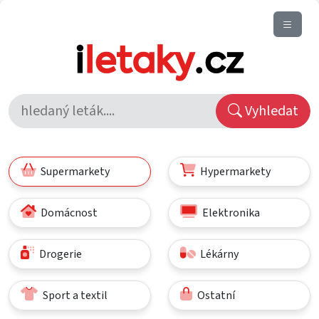
Vyhledat
Supermarkety
Hypermarkety
Domácnost
Elektronika
Drogerie
Lékárny
Sport a textil
Ostatní