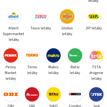
letáky
Albert
Tesco letáky
Globus
JIP letáky
Supermarket
letáky
letáky
Penny
Terno
Makro
Ratio
TETA
Market
letáky
letáky
letáky
drogerie
letáky
letáky
OBI
UNI
SIKO
Comfor
Jysk