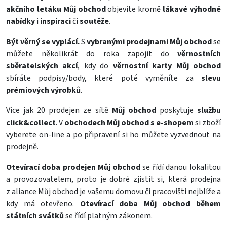
akčního letáku Můj obchod
objevíte kromě
lákavé výhodné
nabídky
i
inspiraci
či
soutěže
.
Být věrný se vyplácí.
S
vybranými prodejnami Můj obchod
se
můžete několikrát do roka zapojit do
věrnostních
sběratelských akcí
, kdy do
věrnostní karty Můj obchod
sbíráte podpisy/body, které poté vyměníte za
slevu
prémiových výrobků
.
Více jak 20 prodejen ze sítě
Můj obchod
poskytuje
službu
click&collect
. V
obchodech Můj obchod
s e-shopem
si zboží
vyberete on-line a po připravení si ho můžete vyzvednout na
prodejně.
Otevírací doba prodejen Můj obchod
se řídí danou lokalitou
a provozovatelem, proto je dobré zjistit si, která prodejna
z aliance Můj obchod je vašemu domovu či pracovišti nejblíže a
kdy má otevřeno.
Otevírací doba Můj obchod během
státních svátků
se řídí platným zákonem.