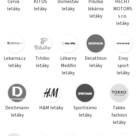
Červa
KITOS
Domestav
Pilulka
HECHT
letáky
letáky
letáky
lékárna
MOTORS
letáky
s.r.o.
letáky
Lekarna.cz
Tchibo
Lékarny
Decathlon
Envy
letáky
letáky
Medifin
letáky
sport
letáky
letáky
Deichmann
H&M letáky
Sportisimo
Takko
letáky
letáky
fashion
letáky