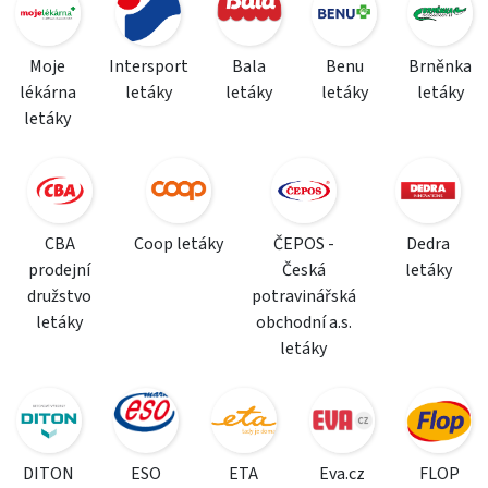
Moje
Intersport
Bala
Benu
Brněnka
lékárna
letáky
letáky
letáky
letáky
letáky
CBA
Coop letáky
ČEPOS -
Dedra
prodejní
Česká
letáky
družstvo
potravinářská
letáky
obchodní a.s.
letáky
DITON
ESO
ETA
Eva.cz
FLOP