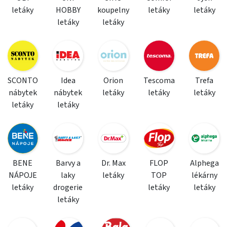
letáky
HOBBY
koupelny
letáky
letáky
letáky
letáky
SCONTO
Idea
Orion
Tescoma
Trefa
nábytek
nábytek
letáky
letáky
letáky
letáky
letáky
BENE
Barvy a
Dr. Max
FLOP
Alphega
NÁPOJE
laky
letáky
TOP
lékárny
letáky
drogerie
letáky
letáky
letáky