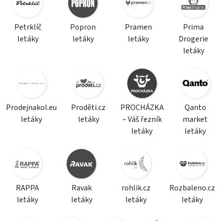
Petrklíč
Popron
Pramen
Prima
letáky
letáky
letáky
Drogerie
letáky
Prodejnakol.eu
Proděti.cz
PROCHÁZKA
Qanto
letáky
letáky
– Váš řezník
market
letáky
letáky
RAPPA
Ravak
rohlik.cz
Rozbaleno.cz
letáky
letáky
letáky
letáky