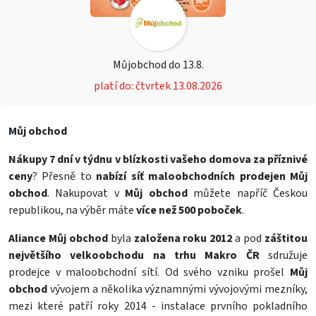
Můjobchod do 13.8.
platí do: čtvrtek 13.08.2026
Můj obchod
Nákupy 7 dní v týdnu v blízkosti vašeho domova za příznivé
ceny
? Přesně to
nabízí síť maloobchodních prodejen Můj
obchod
. Nakupovat v
Můj obchod
můžete napříč Českou
republikou, na výběr máte
více než 500 poboček
.
Aliance Můj obchod
byla
založena roku 2012
a pod
záštitou
největšího velkoobchodu na trhu Makro
ČR
sdružuje
prodejce v maloobchodní sítí. Od svého vzniku prošel
Můj
obchod
vývojem a několika významnými vývojovými mezníky,
mezi které patří roky 2014 - instalace prvního pokladního