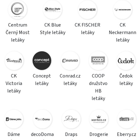
Centrum
CK Blue
CK FISCHER
CK
Černý Most
Style letáky
letáky
Neckermann
letáky
letáky
CK
Concept
Conrad.cz
COOP
Čedok
Victoria
letáky
letáky
družstvo
letáky
letáky
HB
letáky
Dáme
decoDoma
Draps
Drogerie
Eberry.cz