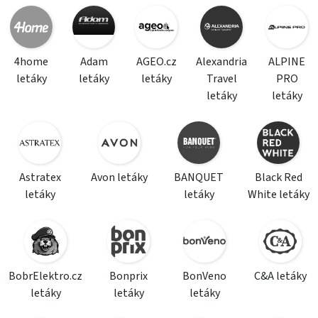
4home
Adam
AGEO.cz
Alexandria
ALPINE
letáky
letáky
letáky
Travel
PRO
letáky
letáky
Astratex
Avon letáky
BANQUET
Black Red
letáky
letáky
White letáky
BobrElektro.cz
Bonprix
BonVeno
C&A letáky
letáky
letáky
letáky