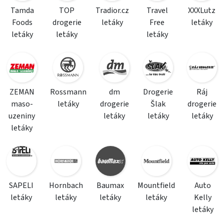
Tamda
TOP
Tradior.cz
Travel
XXXLutz
Foods
drogerie
letáky
Free
letáky
letáky
letáky
letáky
ZEMAN
Rossmann
dm
Drogerie
Ráj
maso-
letáky
drogerie
Šlak
drogerie
uzeniny
letáky
letáky
letáky
letáky
SAPELI
Hornbach
Baumax
Mountfield
Auto
letáky
letáky
letáky
letáky
Kelly
letáky