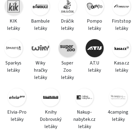
KIK
Bambule
Dráčik
Pompo
Firststop
letáky
letáky
letáky
letáky
letáky
Sparkys
Wiky
Super
A.T.U
Kasa.cz
letáky
hračky
Zoo
letáky
letáky
letáky
letáky
Elvia-Pro
Knihy
Nakup-
4camping
letáky
Dobrovský
nabytek.cz
letáky
letáky
letáky