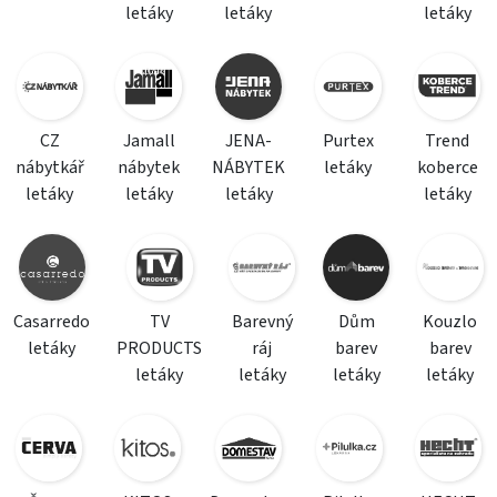
letáky
letáky
letáky
CZ
Jamall
JENA-
Purtex
Trend
nábytkář
nábytek
NÁBYTEK
letáky
koberce
letáky
letáky
letáky
letáky
Casarredo
TV
Barevný
Dům
Kouzlo
letáky
PRODUCTS
ráj
barev
barev
letáky
letáky
letáky
letáky