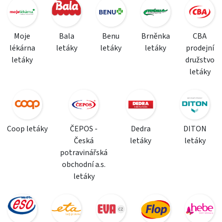
Moje
Bala
Benu
Brněnka
CBA
lékárna
letáky
letáky
letáky
prodejní
letáky
družstvo
letáky
Coop letáky
ČEPOS -
Dedra
DITON
Česká
letáky
letáky
potravinářská
obchodní a.s.
letáky