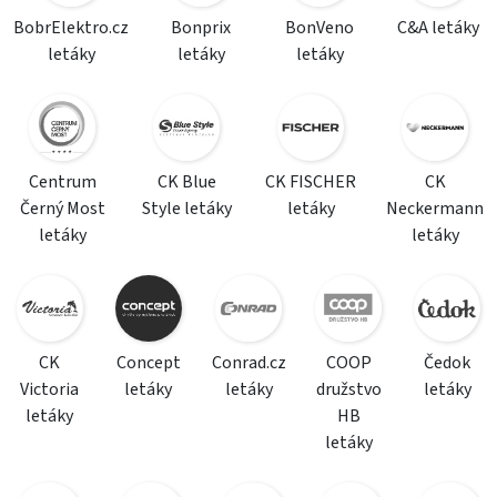
BobrElektro.cz
Bonprix
BonVeno
C&A letáky
letáky
letáky
letáky
Centrum
CK Blue
CK FISCHER
CK
Černý Most
Style letáky
letáky
Neckermann
letáky
letáky
CK
Concept
Conrad.cz
COOP
Čedok
Victoria
letáky
letáky
družstvo
letáky
letáky
HB
letáky