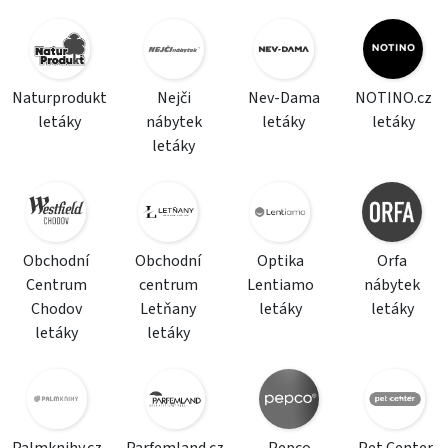
Naturprodukt
Nejči
Nev-Dama
NOTINO.cz
letáky
nábytek
letáky
letáky
letáky
Obchodní
Obchodní
Optika
Orfa
Centrum
centrum
Lentiamo
nábytek
Chodov
Letňany
letáky
letáky
letáky
letáky