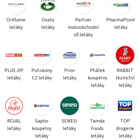
Oriflame
Oxalis
Partner
PharmaPoint
letáky
letáky
maloobchodní
letáky
síť letáky
PLUS JIP
Potraviny
Prior
Ptáček
RABBIT
letáky
CZ letáky
letáky
koupelny
řeznictví
letáky
letáky
ROJAL
Sapho
SENESI
Tamda
TOP
letáky
koupelny
letáky
Foods
drogerie
letáky
letáky
letáky