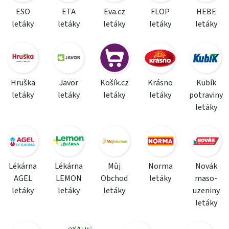
ESO
ETA
Eva.cz
FLOP
HEBE
letáky
letáky
letáky
letáky
letáky
Hruška
Javor
Košík.cz
Krásno
Kubík
letáky
letáky
letáky
letáky
potraviny
letáky
Lékárna
Lékárna
Můj
Norma
Novák
AGEL
LEMON
Obchod
letáky
maso-
letáky
letáky
letáky
uzeniny
letáky