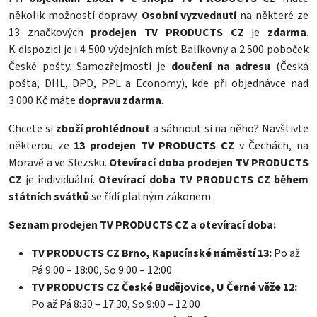
několik možností dopravy.
Osobní vyzvednutí
na některé ze
13 značkových
prodejen TV PRODUCTS CZ
je
zdarma
.
K dispozici je i 4 500 výdejních míst Balíkovny a 2 500 poboček
České pošty. Samozřejmostí je
doučení na adresu
(Česká
pošta, DHL, DPD, PPL a Economy), kde při objednávce nad
3 000 Kč máte
dopravu zdarma
.
Chcete si
zboží prohlédnout
a sáhnout si na něho? Navštivte
některou ze
13 prodejen TV PRODUCTS CZ
v Čechách, na
Moravě a ve Slezsku.
Otevírací doba prodejen TV PRODUCTS
CZ
je individuální.
Otevírací doba TV PRODUCTS CZ během
státních svátků
se řídí platným zákonem.
Seznam prodejen TV PRODUCTS CZ a otevírací doba:
TV PRODUCTS CZ Brno, Kapucínské náměstí 13:
Po až
Pá 9:00 – 18:00, So 9:00 – 12:00
TV PRODUCTS CZ České Budějovice, U Černé věže 12:
Po až Pá 8:30 – 17:30, So 9:00 – 12:00