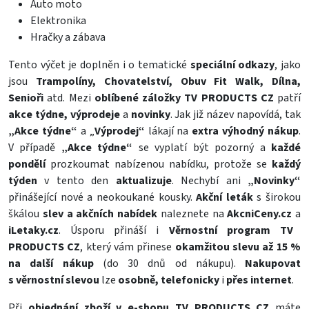
Auto moto
Elektronika
Hračky a zábava
Tento výčet je doplněn i o tematické
speciální odkazy
, jako
jsou
Trampolíny, Chovatelství, Obuv Fit Walk, Dílna,
Senioři
atd. Mezi
oblíbené záložky TV PRODUCTS CZ
patří
akce týdne, výprodeje
a
novinky
. Jak již název napovídá, tak
„Akce týdne“
a „
Výprodej“
lákají na
extra výhodný nákup
.
V případě
„Akce týdne“
se vyplatí být pozorný a
každé
pondělí
prozkoumat nabízenou nabídku, protože se
každý
týden
v tento den
aktualizuje
. Nechybí ani
„Novinky“
přinášející nové a neokoukané kousky.
Akční leták
s širokou
škálou
slev a akčních nabídek
naleznete na
AkcniCeny.cz
a
iLetaky.cz
. Úsporu přináší i
Věrnostní program TV
PRODUCTS CZ
, který vám přinese
okamžitou slevu až 15 %
na další nákup
(do 30 dnů od nákupu).
Nakupovat
s věrnostní slevou
lze
osobně, telefonicky
i
přes internet
.
Při
objednání zboží v e-shopu TV PRODUCTS CZ
máte