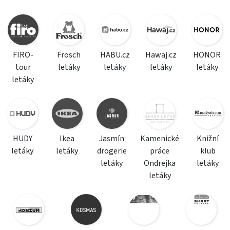
FIRO-
Frosch
HABU.cz
Hawaj.cz
HONOR
tour
letáky
letáky
letáky
letáky
letáky
HUDY
Ikea
Jasmín
Kamenické
Knižní
letáky
letáky
drogerie
práce
klub
letáky
Ondrejka
letáky
letáky