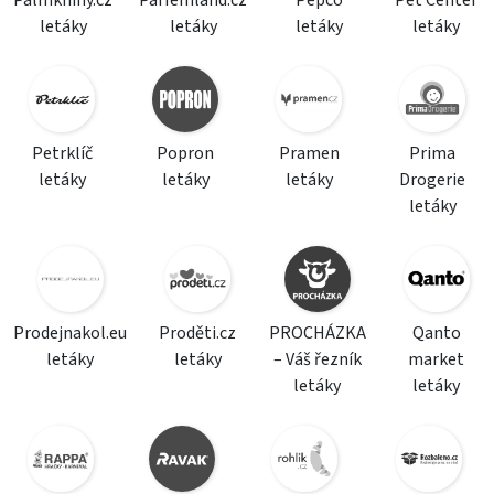
Palmknihy.cz
Parfemland.cz
Pepco
Pet Center
letáky
letáky
letáky
letáky
Petrklíč
Popron
Pramen
Prima
letáky
letáky
letáky
Drogerie
letáky
Prodejnakol.eu
Proděti.cz
PROCHÁZKA
Qanto
letáky
letáky
– Váš řezník
market
letáky
letáky