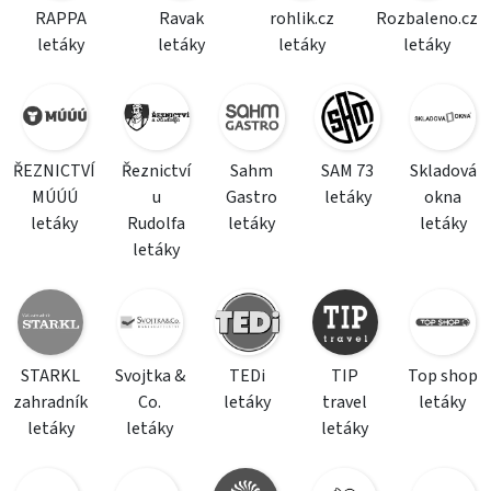
RAPPA
Ravak
rohlik.cz
Rozbaleno.cz
letáky
letáky
letáky
letáky
ŘEZNICTVÍ
Řeznictví
Sahm
SAM 73
Skladová
MÚÚÚ
u
Gastro
letáky
okna
letáky
Rudolfa
letáky
letáky
letáky
STARKL
Svojtka &
TEDi
TIP
Top shop
zahradník
Co.
letáky
travel
letáky
letáky
letáky
letáky