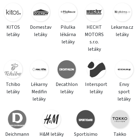
KITOS
Domestav
Pilulka
HECHT
Lekarna.cz
letáky
letáky
lékárna
MOTORS
letáky
letáky
s.r.o.
letáky
Tchibo
Lékarny
Decathlon
Intersport
Envy
letáky
Medifin
letáky
letáky
sport
letáky
letáky
Deichmann
H&M letáky
Sportisimo
Takko