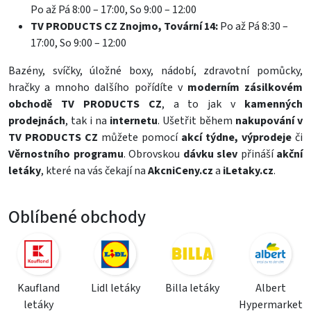
Po až Pá 8:00 – 17:00, So 9:00 – 12:00
TV PRODUCTS CZ Znojmo, Tovární 14:
Po až Pá 8:30 –
17:00, So 9:00 – 12:00
Bazény
,
svíčky
,
úložné boxy
,
nádobí
, zdravotní pomůcky,
hračky
a mnoho dalšího pořídíte v
moderním zásilkovém
obchodě TV PRODUCTS CZ
, a to jak v
kamenných
prodejnách
, tak i na
internetu
. Ušetřit během
nakupování v
TV PRODUCTS CZ
můžete pomocí
akcí týdne, výprodeje
či
Věrnostního programu
. Obrovskou
dávku slev
přináší
akční
letáky
, které na vás čekají na
AkcniCeny.cz
a
iLetaky.cz
.
Oblíbené obchody
Kaufland
Lidl letáky
Billa letáky
Albert
letáky
Hypermarket