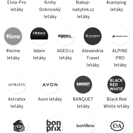
Elvia-Pro
Knihy
Nakup-
4camping
letáky
Dobrovský
nabytek.cz
letáky
letáky
letáky
4home
Adam
AGEO.cz
Alexandria
ALPINE
letáky
letáky
letáky
Travel
PRO
letáky
letáky
Astratex
Avon letáky
BANQUET
Black Red
letáky
letáky
White letáky