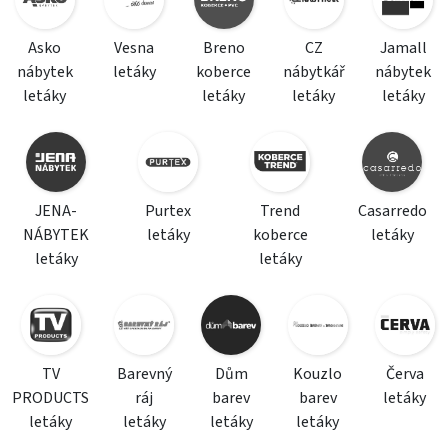
Asko
Vesna
Breno
CZ
Jamall
nábytek
letáky
koberce
nábytkář
nábytek
letáky
letáky
letáky
letáky
JENA-
Purtex
Trend
Casarredo
NÁBYTEK
letáky
koberce
letáky
letáky
letáky
TV
Barevný
Dům
Kouzlo
Červa
PRODUCTS
ráj
barev
barev
letáky
letáky
letáky
letáky
letáky