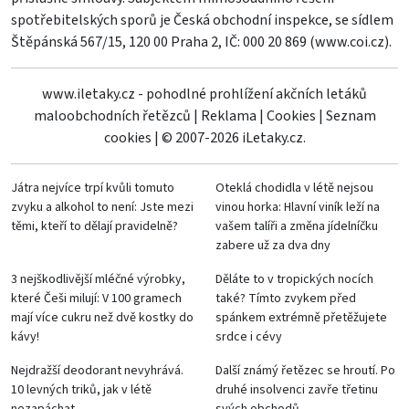
spotřebitelských sporů je Česká obchodní inspekce, se sídlem
Štěpánská 567/15, 120 00 Praha 2, IČ: 000 20 869 (
www.coi.cz
).
www.iletaky.cz - pohodlné prohlížení akčních letáků
maloobchodních řetězců
|
Reklama
|
Cookies
|
Seznam
cookies
|
© 2007-2026 iLetaky.cz.
Játra nejvíce trpí kvůli tomuto
Oteklá chodidla v létě nejsou
zvyku a alkohol to není: Jste mezi
vinou horka: Hlavní viník leží na
těmi, kteří to dělají pravidelně?
vašem talíři a změna jídelníčku
zabere už za dva dny
3 nejškodlivější mléčné výrobky,
Děláte to v tropických nocích
které Češi milují: V 100 gramech
také? Tímto zvykem před
mají více cukru než dvě kostky do
spánkem extrémně přetěžujete
kávy!
srdce i cévy
Nejdražší deodorant nevyhrává.
Další známý řetězec se hroutí. Po
10 levných triků, jak v létě
druhé insolvenci zavře třetinu