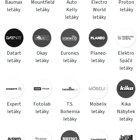
Baumax
Mountfield
Auto
Electro
Proton
letáky
letáky
Kelly
World
letáky
letáky
letáky
Datart
Okay
Euronics
Planeo
Elektro
letáky
letáky
letáky
letáky
Spáčil
letáky
Expert
Fotolab
T.S.
Mobelix
Kika
letáky
letáky
Bohemia
letáky
Nábytek
letáky
letáky