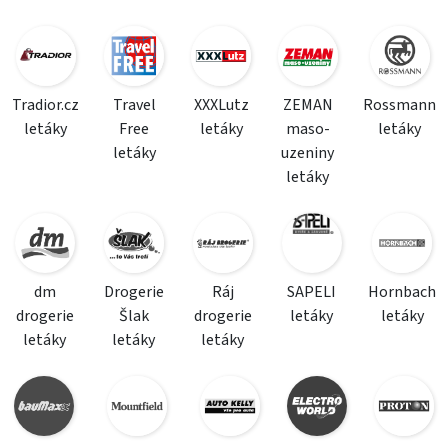
Tradior.cz
Travel
XXXLutz
ZEMAN
Rossmann
letáky
Free
letáky
maso-
letáky
letáky
uzeniny
letáky
dm
Drogerie
Ráj
SAPELI
Hornbach
drogerie
Šlak
drogerie
letáky
letáky
letáky
letáky
letáky