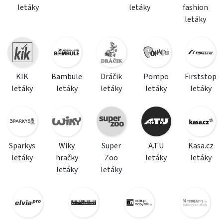
letáky
letáky
fashion
letáky
KIK
Bambule
Dráčik
Pompo
Firststop
letáky
letáky
letáky
letáky
letáky
Sparkys
Wiky
Super
A.T.U
Kasa.cz
letáky
hračky
Zoo
letáky
letáky
letáky
letáky