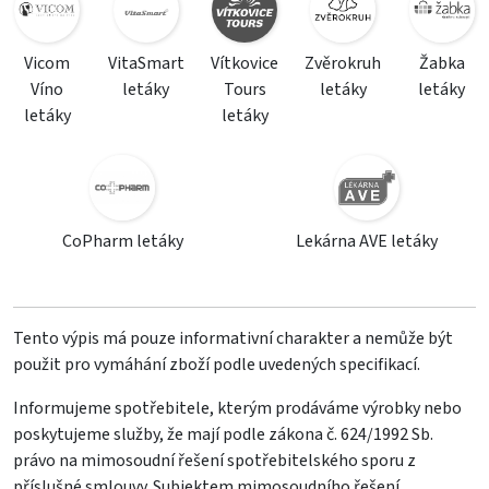
Vicom
VitaSmart
Vítkovice
Zvěrokruh
Žabka
Víno
letáky
Tours
letáky
letáky
letáky
letáky
CoPharm letáky
Lekárna AVE letáky
Tento výpis má pouze informativní charakter a nemůže být
použit pro vymáhání zboží podle uvedených specifikací.
Informujeme spotřebitele, kterým prodáváme výrobky nebo
poskytujeme služby, že mají podle zákona č. 624/1992 Sb.
právo na mimosoudní řešení spotřebitelského sporu z
příslušné smlouvy. Subjektem mimosoudního řešení