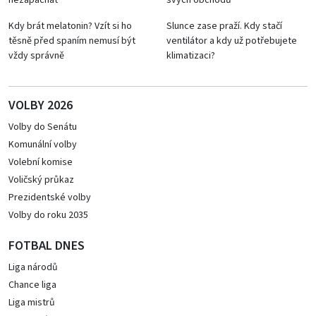
nezapáchat
svých obchodů
Kdy brát melatonin? Vzít si ho
Slunce zase praží. Kdy stačí
těsně před spaním nemusí být
ventilátor a kdy už potřebujete
vždy správně
klimatizaci?
VOLBY 2026
Volby do Senátu
Komunální volby
Volební komise
Voličský průkaz
Prezidentské volby
Volby do roku 2035
FOTBAL DNES
Liga národů
Chance liga
Liga mistrů