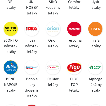
OBI
UNI
SIKO
Comfor
Jysk
letáky
HOBBY
koupelny
letáky
letáky
letáky
letáky
SCONTO
Idea
Orion
Tescoma
Trefa
nábytek
nábytek
letáky
letáky
letáky
letáky
letáky
BENE
Barvy a
Dr. Max
FLOP
Alphega
NÁPOJE
laky
letáky
TOP
lékárny
letáky
drogerie
letáky
letáky
letáky