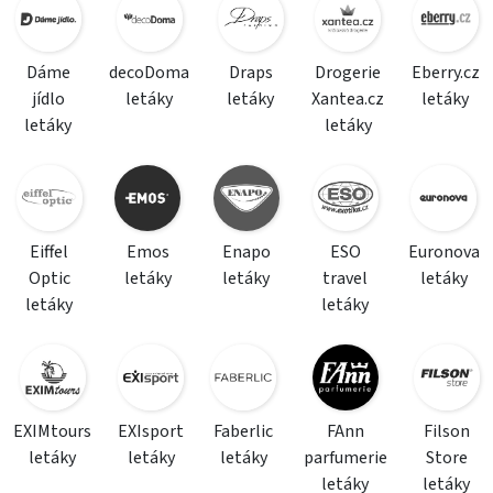
Dáme
decoDoma
Draps
Drogerie
Eberry.cz
jídlo
letáky
letáky
Xantea.cz
letáky
letáky
letáky
Eiffel
Emos
Enapo
ESO
Euronova
Optic
letáky
letáky
travel
letáky
letáky
letáky
EXIMtours
EXIsport
Faberlic
FAnn
Filson
letáky
letáky
letáky
parfumerie
Store
letáky
letáky