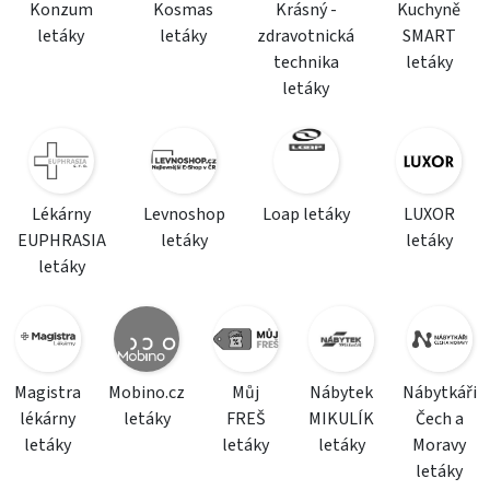
Konzum
Kosmas
Krásný -
Kuchyně
letáky
letáky
zdravotnická
SMART
technika
letáky
letáky
Lékárny
Levnoshop
Loap letáky
LUXOR
EUPHRASIA
letáky
letáky
letáky
Magistra
Mobino.cz
Můj
Nábytek
Nábytkáři
lékárny
letáky
FREŠ
MIKULÍK
Čech a
letáky
letáky
letáky
Moravy
letáky