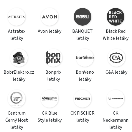
Astratex
Avon letáky
BANQUET
Black Red
letáky
letáky
White letáky
BobrElektro.cz
Bonprix
BonVeno
C&A letáky
letáky
letáky
letáky
Centrum
CK Blue
CK FISCHER
CK
Černý Most
Style letáky
letáky
Neckermann
letáky
letáky