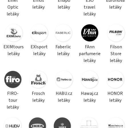
Eiffel
Emos
Enapo
ESO
Euronova
Optic
letáky
letáky
travel
letáky
letáky
letáky
EXIMtours
EXIsport
Faberlic
FAnn
Filson
letáky
letáky
letáky
parfumerie
Store
letáky
letáky
FIRO-
Frosch
HABU.cz
Hawaj.cz
HONOR
tour
letáky
letáky
letáky
letáky
letáky