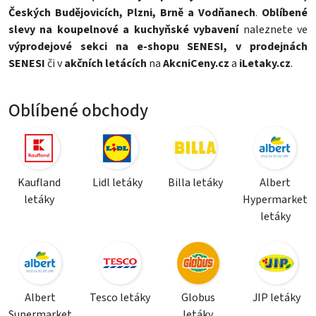
Českých Budějovicích, Plzni, Brně a Vodňanech
.
Oblíbené
slevy
na koupelnové a kuchyňské vybavení
naleznete ve
výprodejové sekci na e-shopu SENESI, v prodejnách
SENESI
či v
akčních letácích
na
AkcniCeny.cz
a
iLetaky.cz
.
Oblíbené obchody
Kaufland
Lidl letáky
Billa letáky
Albert
letáky
Hypermarket
letáky
Albert
Tesco letáky
Globus
JIP letáky
Supermarket
letáky