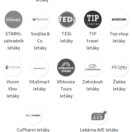
letáky
STARKL
Svojtka &
TEDi
TIP
Top shop
zahradník
Co.
letáky
travel
letáky
letáky
letáky
letáky
Vicom
VitaSmart
Vítkovice
Zvěrokruh
Žabka
Víno
letáky
Tours
letáky
letáky
letáky
letáky
CoPharm letáky
Lekárna AVE letáky