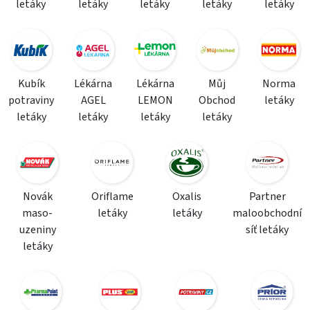
letáky
letáky
letáky
letáky
letáky
Kubík
Lékárna
Lékárna
Můj
Norma
potraviny
AGEL
LEMON
Obchod
letáky
letáky
letáky
letáky
letáky
Novák
Oriflame
Oxalis
Partner
maso-
letáky
letáky
maloobchodní
uzeniny
síť letáky
letáky