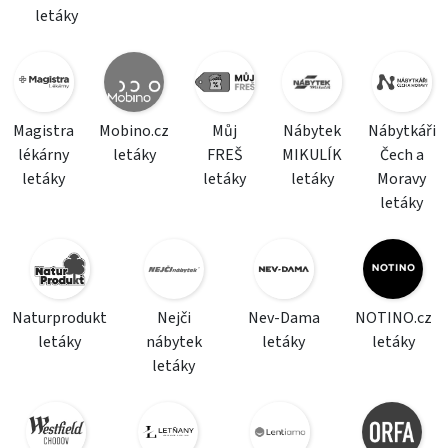
letáky
Magistra
Mobino.cz
Můj
Nábytek
Nábytkáři
lékárny
letáky
FREŠ
MIKULÍK
Čech a
letáky
letáky
letáky
Moravy
letáky
Naturprodukt
Nejči
Nev-Dama
NOTINO.cz
letáky
nábytek
letáky
letáky
letáky