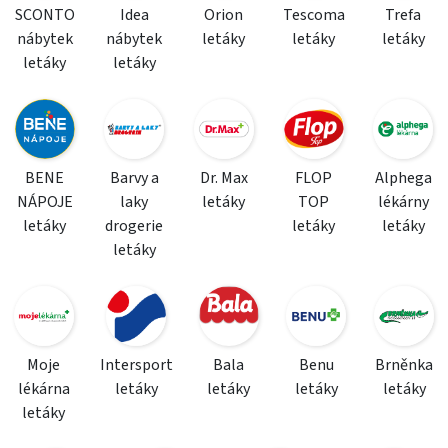
SCONTO
Idea
Orion
Tescoma
Trefa
nábytek
nábytek
letáky
letáky
letáky
letáky
letáky
BENE
Barvy a
Dr. Max
FLOP
Alphega
NÁPOJE
laky
letáky
TOP
lékárny
letáky
drogerie
letáky
letáky
letáky
Moje
Intersport
Bala
Benu
Brněnka
lékárna
letáky
letáky
letáky
letáky
letáky