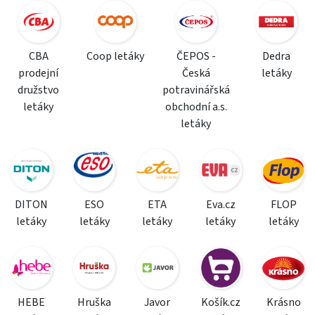
CBA
Coop letáky
ČEPOS -
Dedra
prodejní
Česká
letáky
družstvo
potravinářská
letáky
obchodní a.s.
letáky
DITON
ESO
ETA
Eva.cz
FLOP
letáky
letáky
letáky
letáky
letáky
HEBE
Hruška
Javor
Košík.cz
Krásno