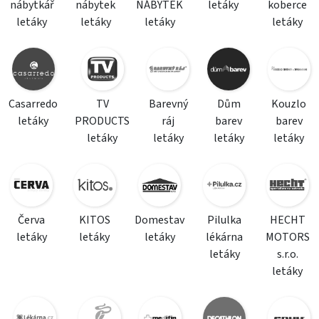
nábytkář
nábytek
NÁBYTEK
letáky
koberce
letáky
letáky
letáky
letáky
Casarredo
TV
Barevný
Dům
Kouzlo
letáky
PRODUCTS
ráj
barev
barev
letáky
letáky
letáky
letáky
Červa
KITOS
Domestav
Pilulka
HECHT
letáky
letáky
letáky
lékárna
MOTORS
letáky
s.r.o.
letáky