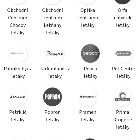
Obchodní
Obchodní
Optika
Orfa
Centrum
centrum
Lentiamo
nábytek
Chodov
Letňany
letáky
letáky
letáky
letáky
Palmknihy.cz
Parfemland.cz
Pepco
Pet Center
letáky
letáky
letáky
letáky
Petrklíč
Popron
Pramen
Prima
letáky
letáky
letáky
Drogerie
letáky