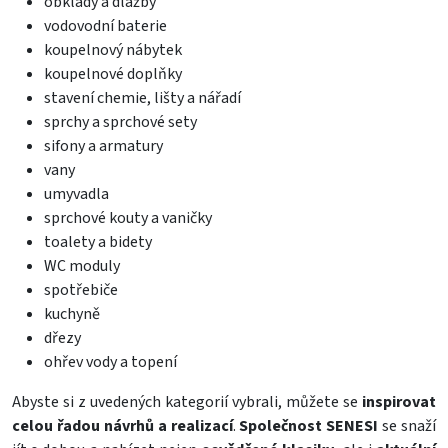
obklady a dlažby
vodovodní baterie
koupelnový nábytek
koupelnové doplňky
stavení chemie, lišty a nářadí
sprchy a sprchové sety
sifony a armatury
vany
umyvadla
sprchové kouty a vaničky
toalety a bidety
WC moduly
spotřebiče
kuchyně
dřezy
ohřev vody a topení
Abyste si z uvedených kategorií vybrali, můžete se
inspirovat
celou řadou návrhů a realizací
.
Společnost SENESI
se snaží