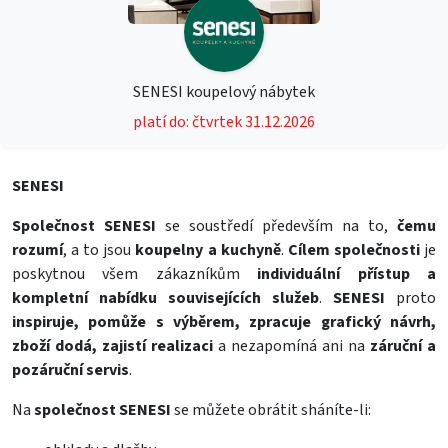
SENESI koupelový nábytek
platí do: čtvrtek 31.12.2026
SENESI
Společnost SENESI
se soustředí především na to,
čemu
rozumí
, a to jsou
koupelny a kuchyně
.
Cílem společnosti
je
poskytnou všem zákazníkům
individuální přístup a
kompletní nabídku souvisejících služeb
.
SENESI
proto
inspiruje, pomůže s výběrem, zpracuje grafický návrh,
zboží dodá, zajistí realizaci
a nezapomíná ani na
záruční a
pozáruční servis
.
Na
společnost SENESI
se můžete obrátit sháníte-li: