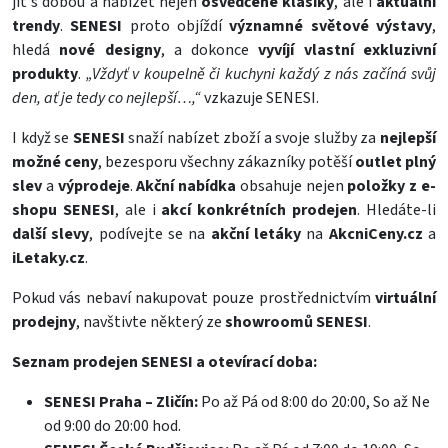
jít s dobou a nabízet nejen
osvědčené klasiky
, ale i
aktuální
trendy
.
SENESI
proto objíždí
významné světové výstavy
,
hledá
nové designy
, a dokonce
vyvíjí vlastní exkluzivní
produkty
.
„Vždyť v koupelně či kuchyni každý z nás začíná svůj
den, ať je tedy co nejlepší…,“
vzkazuje SENESI.
I když se
SENESI
snaží nabízet zboží a svoje služby za
nejlepší
možné ceny
, bezesporu všechny zákazníky potěší
outlet plný
slev
a
výprodeje
.
Akční nabídka
obsahuje nejen
položky z e-
shopu SENESI
, ale i
akcí konkrétních prodejen
. Hledáte-li
další slevy
, podívejte se na
akční letáky
na
AkcniCeny.cz
a
iLetaky.cz
.
Pokud vás nebaví nakupovat pouze prostřednictvím
virtuální
prodejny
, navštivte některý ze
showroomů SENESI
.
Seznam prodejen SENESI a otevírací doba:
SENESI Praha – Zličín:
Po až Pá od 8:00 do 20:00, So až Ne
od 9:00 do 20:00 hod.