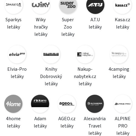
Sparkys
Wiky
Super
A.T.U
Kasa.cz
letáky
hračky
Zoo
letáky
letáky
letáky
letáky
Elvia-Pro
Knihy
Nakup-
4camping
letáky
Dobrovský
nabytek.cz
letáky
letáky
letáky
4home
Adam
AGEO.cz
Alexandria
ALPINE
letáky
letáky
letáky
Travel
PRO
letáky
letáky