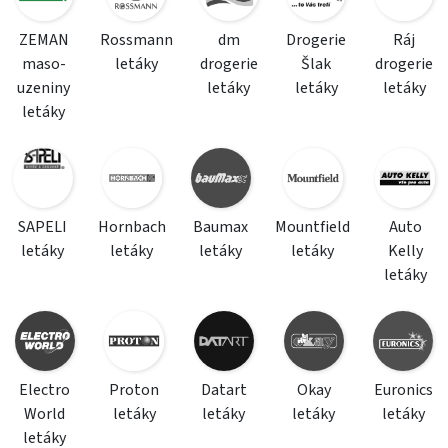
ZEMAN
Rossmann
dm
Drogerie
Ráj
maso-
letáky
drogerie
Šlak
drogerie
uzeniny
letáky
letáky
letáky
letáky
SAPELI
Hornbach
Baumax
Mountfield
Auto
letáky
letáky
letáky
letáky
Kelly
letáky
Electro
Proton
Datart
Okay
Euronics
World
letáky
letáky
letáky
letáky
letáky