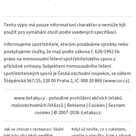
Tento výpis má pouze informativní charakter a nemůže být
použit pro vymáhání zboží podle uvedených specifikací.
Informujeme spotřebitele, kterým prodáváme výrobky nebo
poskytujeme služby, že mají podle zákona č. 624/1992 Sb.
právo na mimosoudní řešení spotřebitelského sporu z
příslušné smlouvy. Subjektem mimosoudního řešení
spotřebitelských sporů je Česká obchodní inspekce, se sídlem
Štěpánská 567/15, 120 00 Praha 2, IČ: 000 20 869 (
www.coi.cz
).
www.iletaky.cz - pohodlné prohlížení akčních letáků
maloobchodních řetězců
|
Reklama
|
Cookies
|
Seznam
cookies
|
© 2007-2026 iLetaky.cz.
Jak se chovat v restauraci: Slušní
Když už nevíte, co s cuketami,
lidé tyto věci nikdy nedělají
upečte si placičky: Syté a zdravé