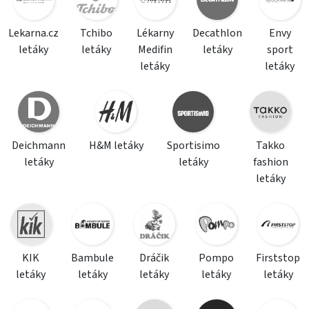
Lekarna.cz
Tchibo
Lékarny
Decathlon
Envy
letáky
letáky
Medifin
letáky
sport
letáky
letáky
Deichmann
H&M letáky
Sportisimo
Takko
letáky
letáky
fashion
letáky
KIK
Bambule
Dráčik
Pompo
Firststop
letáky
letáky
letáky
letáky
letáky