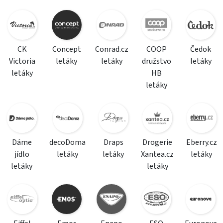
CK
Concept
Conrad.cz
COOP
Čedok
Victoria
letáky
letáky
družstvo
letáky
letáky
HB
letáky
Dáme
decoDoma
Draps
Drogerie
Eberry.cz
jídlo
letáky
letáky
Xantea.cz
letáky
letáky
letáky