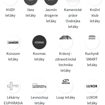
HUDY
Ikea
Jasmín
Kamenické
Knižní
letáky
letáky
drogerie
práce
klub
letáky
Ondrejka
letáky
letáky
Konzum
Kosmas
Krásný -
Kuchyně
letáky
letáky
zdravotnická
SMART
technika
letáky
letáky
Lékárny
Levnoshop
Loap letáky
LUXOR
EUPHRASIA
letáky
letáky