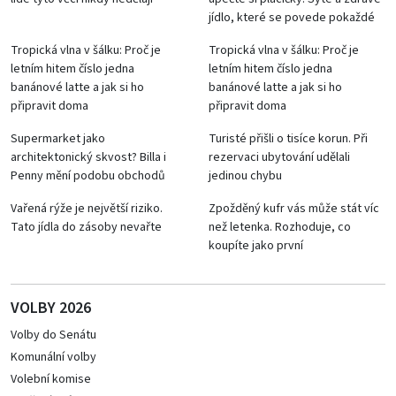
jídlo, které se povede pokaždé
Tropická vlna v šálku: Proč je
Tropická vlna v šálku: Proč je
letním hitem číslo jedna
letním hitem číslo jedna
banánové latte a jak si ho
banánové latte a jak si ho
připravit doma
připravit doma
Supermarket jako
Turisté přišli o tisíce korun. Při
architektonický skvost? Billa i
rezervaci ubytování udělali
Penny mění podobu obchodů
jedinou chybu
Vařená rýže je největší riziko.
Zpožděný kufr vás může stát víc
Tato jídla do zásoby nevařte
než letenka. Rozhoduje, co
koupíte jako první
VOLBY 2026
Volby do Senátu
Komunální volby
Volební komise