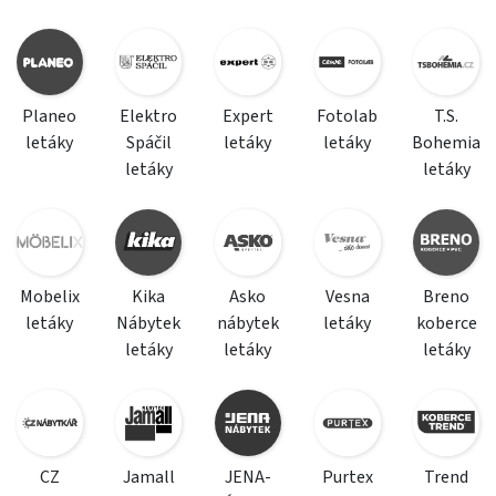
Planeo
Elektro
Expert
Fotolab
T.S.
letáky
Spáčil
letáky
letáky
Bohemia
letáky
letáky
Mobelix
Kika
Asko
Vesna
Breno
letáky
Nábytek
nábytek
letáky
koberce
letáky
letáky
letáky
CZ
Jamall
JENA-
Purtex
Trend