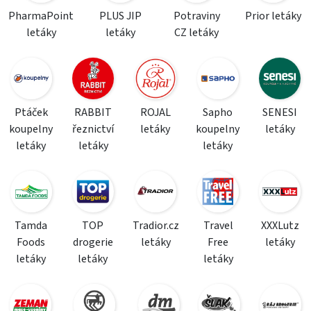
PharmaPoint
PLUS JIP
Potraviny
Prior letáky
letáky
letáky
CZ letáky
Ptáček
RABBIT
ROJAL
Sapho
SENESI
koupelny
řeznictví
letáky
koupelny
letáky
letáky
letáky
letáky
Tamda
TOP
Tradior.cz
Travel
XXXLutz
Foods
drogerie
letáky
Free
letáky
letáky
letáky
letáky