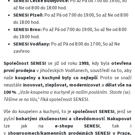
SENESI České Budějovice:
Po až Pá od 7:00 do 19:00, So
až Ne od 8:00 do 18:00 hod.
SENESI Plzeň:
Po až Pá od 7:00 do 19:00, So až Ne od 8:00
do 18:00 hod.
SENESI Brno:
Po až Pá od 7:00 do 19:00, So až Ne od 8:00
do 18:00 hod.
SENESI Vodňany:
Po až Pá od 8:00 do 17:00, So až Ne
zavřeno
Společnost SENESI
se již od roku
1993
, kdy byla
otevřena
první prodejna
v jihočeských Vodňanech, soustředí na to, aby
naše
koupelny a kuchyně byly co nejlepší
. Proto se snaží
neustále
inovovat, zlepšovat, modernizovat
a
dělat vše na
100 %
.
„Vaše koupelna a kuchyně je naším posláním. Stavte (se).
Těšíme se na Vás,“
říká společnost SENESI.
Vše do
koupelen
a
kuchyní
, to je
společnost SENESI
, jenž se
pyšní
bohatými zkušenostmi
a cílevědomostí
.
Nakupovat
lze jak na
e-shopu SENESI
, tak i
v
showroomech/kamenných prodejnách SENESI v Praze,