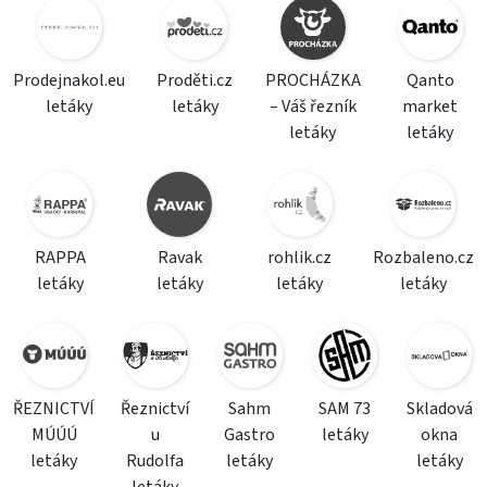
Prodejnakol.eu
Proděti.cz
PROCHÁZKA
Qanto
letáky
letáky
– Váš řezník
market
letáky
letáky
RAPPA
Ravak
rohlik.cz
Rozbaleno.cz
letáky
letáky
letáky
letáky
ŘEZNICTVÍ
Řeznictví
Sahm
SAM 73
Skladová
MÚÚÚ
u
Gastro
letáky
okna
letáky
Rudolfa
letáky
letáky