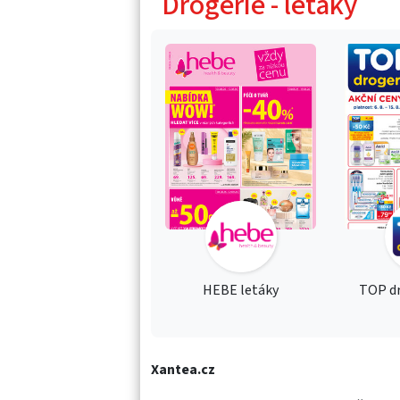
Drogerie - letáky
HEBE letáky
TOP dr
Xantea.cz