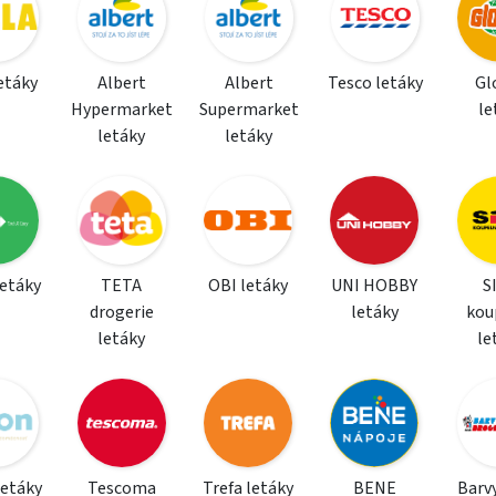
letáky
Albert
Albert
Tesco letáky
Gl
Hypermarket
Supermarket
le
letáky
letáky
letáky
TETA
OBI letáky
UNI HOBBY
S
drogerie
letáky
kou
letáky
le
letáky
Tescoma
Trefa letáky
BENE
Barvy