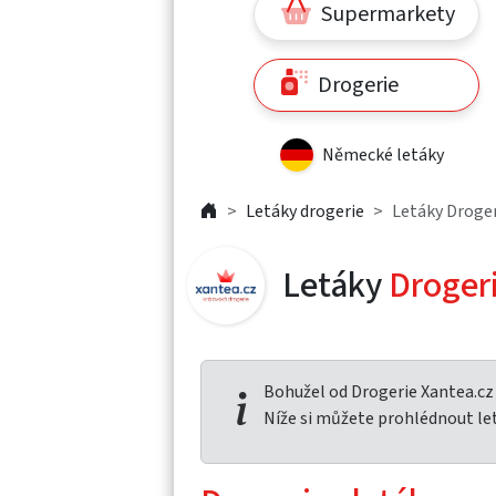
Supermarkety
Drogerie
Německé letáky
Letáky drogerie
Letáky Droger
Letáky
Droger
Bohužel od Drogerie Xantea.cz
Níže si můžete prohlédnout le