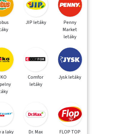
obus
JIP letáky
Penny
táky
Market
letáky
IKO
Comfor
Jysk letáky
pelny
letáky
táky
 a laky
Dr. Max
FLOP TOP