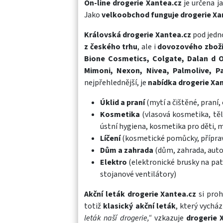
On-line drogerie Xantea.cz
je určena j
Jako
velkoobchod funguje drogerie Xa
Královská drogerie Xantea.cz
pod jedno
z českého trhu
, ale i
dovozového zboží 
Bione Cosmetics, Colgate, Dalan d Oli
Mimoni, Nexon, Nivea, Palmolive, P
nejpřehlednější, je
nabídka drogerie Xa
Úklid a praní
(mytí a čištěné, praní,
Kosmetika
(vlasová kosmetika, těl
ústní hygiena, kosmetika pro děti, 
Líčení
(kosmetické pomůcky, přípravk
Dům a zahrada
(dům, zahrada, auto-
Elektro
(elektronické brusky na paty
stojanové ventilátory)
Akční leták drogerie Xantea.cz
si proh
totiž
klasický akční leták
, který vychá
leták naší drogerie,“
vzkazuje
drogerie 