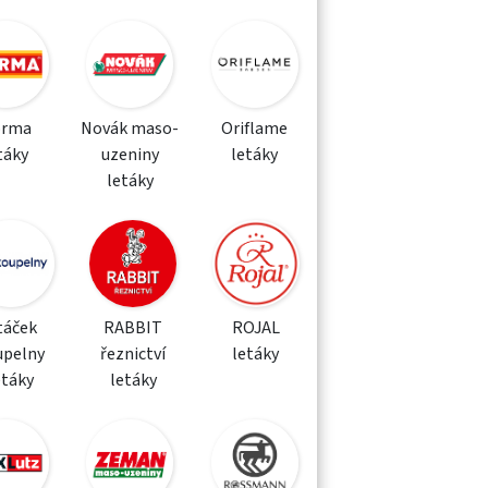
orma
Novák maso-
Oriflame
táky
uzeniny
letáky
letáky
táček
RABBIT
ROJAL
upelny
řeznictví
letáky
etáky
letáky