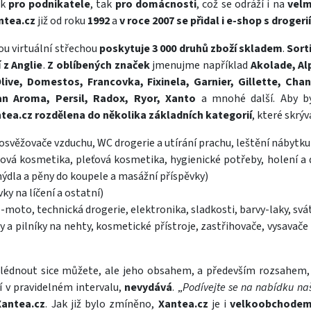
ak
pro podnikatele
, tak
pro domácnosti
, což se odráží i na
velm
ntea.cz
již od roku
1992
a
v roce 2007 se přidal i e-shop s drogerií
u virtuální střechou
poskytuje 3 000 druhů zboží skladem
.
Sor
z Anglie
.
Z oblíbených značek
jmenujme například
Akolade, Alp
ve, Domestos, Francovka, Fixinela, Garnier, Gillette, Chant
an Aroma, Persil, Radox, Ryor, Xanto
a mnohé další. Aby by
ntea.cz
rozdělena do několika základních kategorií
, které skrýv
 osvěžovače vzduchu, WC drogerie a utírání prachu, leštění nábytku
ová kosmetika, pleťová kosmetika, hygienické potřeby, holení a d
mýdla a pěny do koupele a masážní příspěvky)
y na líčení a ostatní)
moto, technická drogerie, elektronika, sladkosti, barvy-laky, svát
 a pilníky na nehty, kosmetické přístroje, zastřihovače, vysavače 
lédnout sice můžete, ale jeho obsahem, a především rozsahem,
zí v pravidelném intervalu,
nevydává
. „
Podívejte se na nabídku naš
Xantea.cz
. Jak již bylo zmíněno,
Xantea.cz
je i
velkoobchode