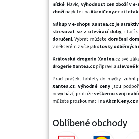
nízké
. Navíc,
výhodnost cen zboží v e
zboží
najdete i na
AkcniCeny.cz
a
iLetak
Nákup v e-shopu Xantea.cz je atraktiv
stresovat se z otevírací doby
, stačí 
doručení
. Vybrat můžete
doručení do
v některém z více jak
stovky odběrných 
Královská drogerie Xantea.
cz své zák
drogerie Xantea.cz
připravila
slevové 
Prací prášek
,
tablety do myčky
,
zubní 
Xantea.cz
.
Výhodné ceny
jsou podpo
nevychází, protože
veškerou svoji nabí
můžete prozkoumat i na
AkcniCeny.cz
Oblíbené obchody