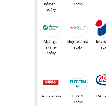
nábytek
letáky
letáky
Alphega
Moje lékárna
Inter
lékárny
letáky
let
letáky
Dedra letáky
DITON
ESO l
letáky