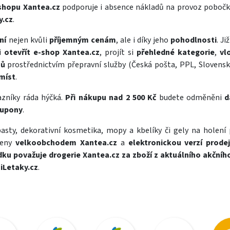
-shopu Xantea.cz
podporuje i absence nákladů na provoz pobočk
y.cz
.
ní
nejen kvůli
příjemným cenám
, ale i díky jeho
pohodlnosti
. J
si
otevřít e-shop Xantea.cz
, projít si
přehledné kategorie
,
vl
mů
prostřednictvím přepravní služby (Česká pošta, PPL, Slovens
míst
.
azníky ráda hýčká.
Při nákupu nad 2 500 Kč
budete odměněni
d
kupony
.
pasty
,
dekorativní kosmetika
,
mopy a kbelíky
či
gely na holení
řeny
velkoobchodem Xantea.cz
a
elektronickou verzí prode
dku považuje drogerie Xantea.cz za zboží z aktuálního akčníh
a
iLetaky.cz
.