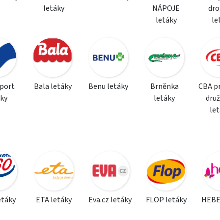
letáky
NÁPOJE
dro
letáky
le
sport
Bala letáky
Benu letáky
Brněnka
CBA p
áky
letáky
dru
le
etáky
ETA letáky
Eva.cz letáky
FLOP letáky
HEBE