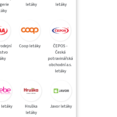
gerie
letáky
letáky
táky
rodejní
Coop letáky
ČEPOS -
žstvo
Česká
táky
potravinářská
obchodní a.s.
letáky
 letáky
Hruška
Javor letáky
letáky