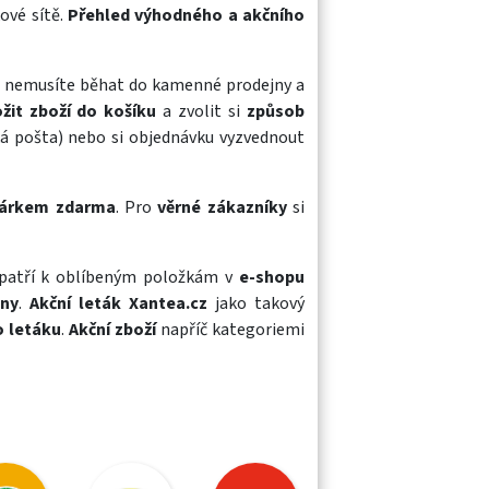
ové sítě.
Přehled výhodného a akčního
iž nemusíte běhat do kamenné prodejny a
ožit zboží do košíku
a zvolit si
způsob
ká pošta) nebo si objednávku vyzvednout
árkem zdarma
. Pro
věrné zákazníky
si
patří k oblíbeným položkám v
e-shopu
jny
.
Akční leták Xantea.cz
jako takový
o letáku
.
Akční zboží
napříč kategoriemi