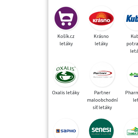
Košík.cz
Krásno
Kub
letáky
letáky
potra
let
Oxalis letáky
Partner
Phar
maloobchodní
le
síť letáky