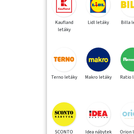
Kaufland
Lidl letáky
Billa 
letáky
Terno letáky
Makro letáky
Ratio 
SCONTO
Idea nábytek
Orion 