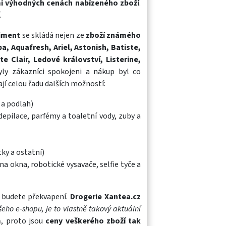
i výhodných cenách nabízeného zboží
.
.
timent
se skládá nejen ze
zboží známého
a, Aquafresh, Ariel, Astonish, Batiste,
e Clair, Ledové království, Listerine,
ly zákazníci spokojeni a nákup byl co
ají celou řadu dalších možností:
 a podlah)
epilace, parfémy a toaletní vody, zuby a
ky a ostatní)
na okna, robotické vysavače, selfie tyče a
 budete překvapení.
Drogerie Xantea.cz
eho e-shopu, je to vlastně takový aktuální
m
, proto jsou
ceny veškerého zboží tak