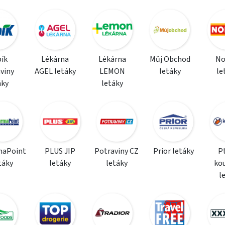
ík
Lékárna
Lékárna
Můj Obchod
N
viny
AGEL letáky
LEMON
letáky
le
áky
letáky
maPoint
PLUS JIP
Potraviny CZ
Prior letáky
P
táky
letáky
letáky
ko
l