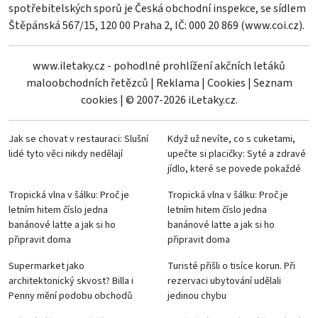
spotřebitelských sporů je Česká obchodní inspekce, se sídlem
Štěpánská 567/15, 120 00 Praha 2, IČ: 000 20 869 (
www.coi.cz
).
www.iletaky.cz - pohodlné prohlížení akčních letáků
maloobchodních řetězců
|
Reklama
|
Cookies
|
Seznam
cookies
|
© 2007-2026 iLetaky.cz.
Jak se chovat v restauraci: Slušní
Když už nevíte, co s cuketami,
lidé tyto věci nikdy nedělají
upečte si placičky: Syté a zdravé
jídlo, které se povede pokaždé
Tropická vlna v šálku: Proč je
Tropická vlna v šálku: Proč je
letním hitem číslo jedna
letním hitem číslo jedna
banánové latte a jak si ho
banánové latte a jak si ho
připravit doma
připravit doma
Supermarket jako
Turisté přišli o tisíce korun. Při
architektonický skvost? Billa i
rezervaci ubytování udělali
Penny mění podobu obchodů
jedinou chybu