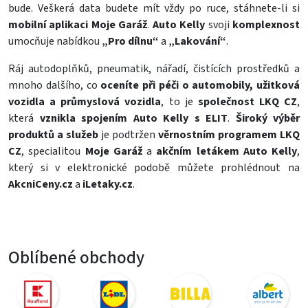
bude. Veškerá data budete mít vždy po ruce, stáhnete-li si
mobilní aplikaci Moje Garáž
.
Auto Kelly
svoji
komplexnost
umocňuje nabídkou
„Pro dílnu“
a
„Lakování“
.
Ráj
autodoplňků
, pneumatik,
nářadí
,
čistících prostředků
a
mnoho dalšího, co
oceníte při péči o automobily, užitková
vozidla a průmyslová vozidla
, to je
společnost LKQ CZ
,
která
vznikla spojením Auto Kelly s ELIT
.
Široký výběr
produktů a služeb
je podtržen
věrnostním programem LKQ
CZ
, specialitou
Moje Garáž
a
akčním letákem Auto Kelly
,
který si v elektronické podobě můžete prohlédnout na
AkcniCeny.cz
a
iLetaky.cz
.
Oblíbené obchody