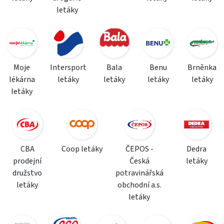
letáky
Moje
Intersport
Bala
Benu
Brněnka
lékárna
letáky
letáky
letáky
letáky
letáky
CBA
Coop letáky
ČEPOS -
Dedra
prodejní
Česká
letáky
družstvo
potravinářská
letáky
obchodní a.s.
letáky