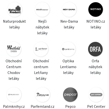
Naturprodukt
Nejči
Nev-Dama
NOTINO.cz
letáky
nábytek
letáky
letáky
letáky
Obchodní
Obchodní
Optika
Orfa
Centrum
centrum
Lentiamo
nábytek
Chodov
Letňany
letáky
letáky
letáky
letáky
Palmknihy.cz
Parfemland.cz
Pepco
Pet Center