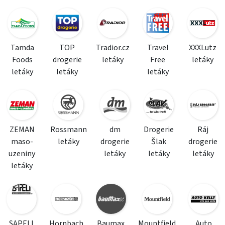
Tamda
TOP
Tradior.cz
Travel
XXXLutz
Foods
drogerie
letáky
Free
letáky
letáky
letáky
letáky
ZEMAN
Rossmann
dm
Drogerie
Ráj
maso-
letáky
drogerie
Šlak
drogerie
uzeniny
letáky
letáky
letáky
letáky
SAPELI
Hornbach
Baumax
Mountfield
Auto