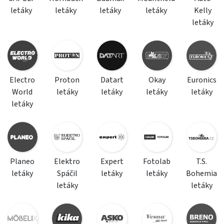
letáky
letáky
letáky
letáky
Kelly
letáky
Electro
Proton
Datart
Okay
Euronics
World
letáky
letáky
letáky
letáky
letáky
Planeo
Elektro
Expert
Fotolab
T.S.
letáky
Spáčil
letáky
letáky
Bohemia
letáky
letáky