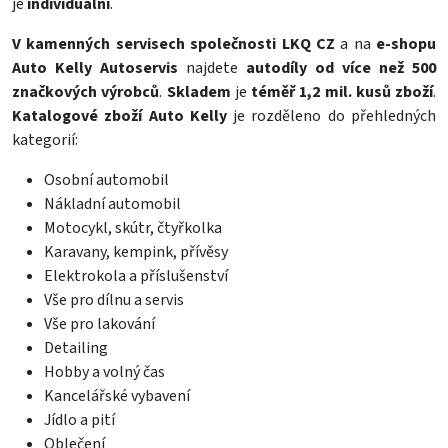
je
individuální
.
V kamenných servisech společnosti LKQ CZ
a na
e-shopu
Auto Kelly Autoservis
najdete
autodíly od více než 500
značkových výrobců
.
Skladem
je
téměř 1,2 mil. kusů zboží
.
Katalogové zboží Auto Kelly
je rozděleno do přehledných
kategorií:
Osobní automobil
Nákladní automobil
Motocykl, skútr, čtyřkolka
Karavany, kempink, přívěsy
Elektrokola a příslušenství
Vše pro dílnu a servis
Vše pro lakování
Detailing
Hobby a volný čas
Kancelářské vybavení
Jídlo a pití
Oblečení