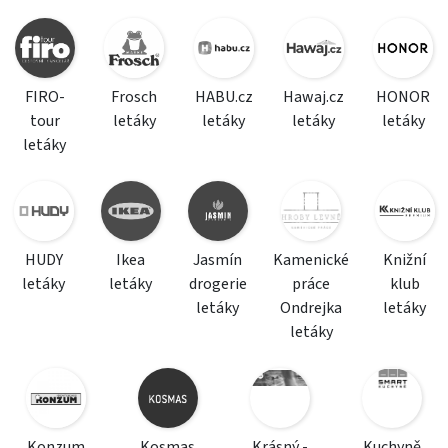
FIRO-
Frosch
HABU.cz
Hawaj.cz
HONOR
tour
letáky
letáky
letáky
letáky
letáky
HUDY
Ikea
Jasmín
Kamenické
Knižní
letáky
letáky
drogerie
práce
klub
letáky
Ondrejka
letáky
letáky
Konzum
Kosmas
Krásný -
Kuchyně