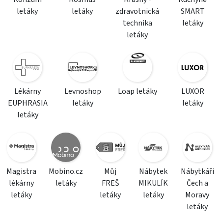
letáky
letáky
zdravotnická
SMART
technika
letáky
letáky
Lékárny
Levnoshop
Loap letáky
LUXOR
EUPHRASIA
letáky
letáky
letáky
Magistra
Mobino.cz
Můj
Nábytek
Nábytkáři
lékárny
letáky
FREŠ
MIKULÍK
Čech a
letáky
letáky
letáky
Moravy
letáky