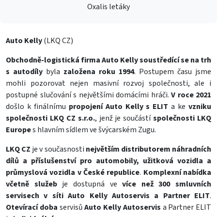
Oxalis letáky
Auto Kelly
(LKQ CZ)
Obchodně-logistická firma Auto Kelly soustředící se na trh
s autodíly
byla
založena roku 1994
. Postupem času jsme
mohli pozorovat nejen masivní rozvoj společnosti, ale i
postupné slučování s největšími domácími hráči.
V roce 2021
došlo k finálnímu
propojení Auto Kelly s ELIT
a ke
vzniku
společnosti LKQ CZ s.r.o.
, jenž je součástí
společnosti LKQ
Europe
s hlavním sídlem ve švýcarském Zugu.
LKQ CZ
je v současnosti
největším distributorem náhradních
dílů a příslušenství pro automobily, užitková vozidla a
průmyslová vozidla v České republice
.
Komplexní nabídka
včetně služeb
je dostupná ve
více než 300 smluvních
servisech
v síti Auto Kelly Autoservis a Partner ELIT
.
Otevírací doba
servisů
Auto Kelly Autoservis
a Partner ELIT