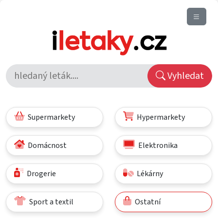
Vyhledat
Supermarkety
Hypermarkety
Domácnost
Elektronika
Drogerie
Lékárny
Sport a textil
Ostatní