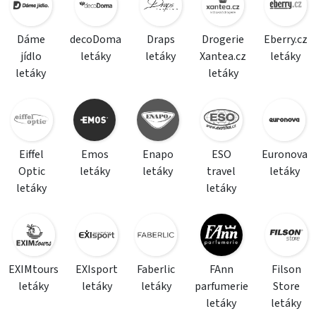
Dáme
decoDoma
Draps
Drogerie
Eberry.cz
jídlo
letáky
letáky
Xantea.cz
letáky
letáky
letáky
Eiffel
Emos
Enapo
ESO
Euronova
Optic
letáky
letáky
travel
letáky
letáky
letáky
EXIMtours
EXIsport
Faberlic
FAnn
Filson
letáky
letáky
letáky
parfumerie
Store
letáky
letáky