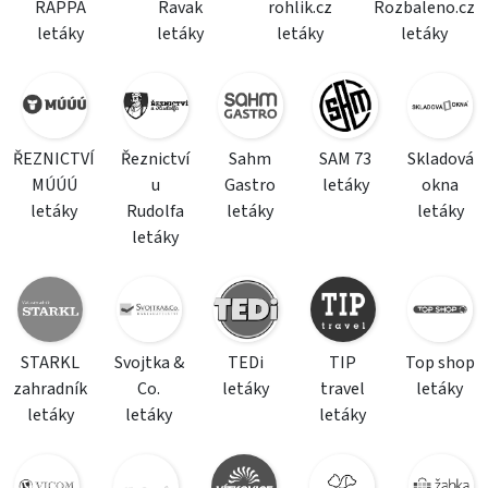
RAPPA
Ravak
rohlik.cz
Rozbaleno.cz
letáky
letáky
letáky
letáky
ŘEZNICTVÍ
Řeznictví
Sahm
SAM 73
Skladová
MÚÚÚ
u
Gastro
letáky
okna
letáky
Rudolfa
letáky
letáky
letáky
STARKL
Svojtka &
TEDi
TIP
Top shop
zahradník
Co.
letáky
travel
letáky
letáky
letáky
letáky