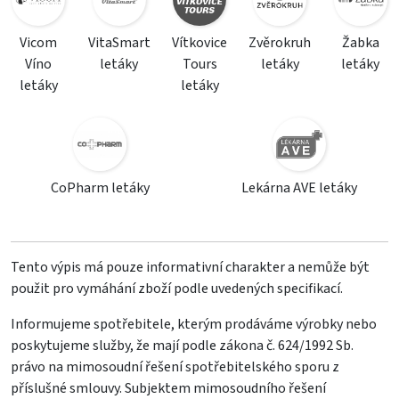
Vicom
VitaSmart
Vítkovice
Zvěrokruh
Žabka
Víno
letáky
Tours
letáky
letáky
letáky
letáky
CoPharm letáky
Lekárna AVE letáky
Tento výpis má pouze informativní charakter a nemůže být
použit pro vymáhání zboží podle uvedených specifikací.
Informujeme spotřebitele, kterým prodáváme výrobky nebo
poskytujeme služby, že mají podle zákona č. 624/1992 Sb.
právo na mimosoudní řešení spotřebitelského sporu z
příslušné smlouvy. Subjektem mimosoudního řešení