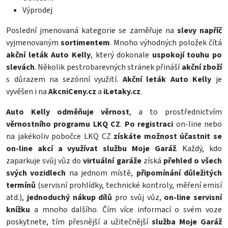
Výprodej
Poslední jmenovaná kategorie se zaměřuje na
slevy napříč
vyjmenovaným
sortimentem
. Mnoho výhodných položek čítá
akční leták Auto Kelly
, který dokonale
uspokojí touhu po
slevách
. Několik pestrobarevných stránek přináší
akční zboží
s důrazem na sezónní využití.
Akční leták Auto Kelly
je
vyvěšen i na
AkcniCeny.cz
a
iLetaky.cz
.
Auto Kelly
odměňuje věrnost
, a to prostřednictvím
věrnostního programu LKQ CZ
.
Po
registraci
on-line nebo
na jakékoliv pobočce LKQ CZ
získáte možnost účastnit se
on-line akcí a využívat službu Moje Garáž
. Každý, kdo
zaparkuje svůj vůz do
virtuální garáže
získá
přehled o všech
svých vozidlech
na jednom místě,
připomínání důležitých
termínů
(servisní prohlídky, technické kontroly, měření emisí
atd.),
jednoduchý nákup dílů
pro svůj vůz,
on-line servisní
knížku
a mnoho dalšího. Čím více informací o svém voze
poskytnete, tím přesnější a užitečnější
služba Moje Garáž