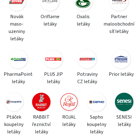
Novák
Oriflame
Oxalis
Partner
maso-
letáky
letáky
maloobchodní
uzeniny
síť letáky
letáky
PharmaPoint
PLUS JIP
Potraviny
Prior letáky
letáky
letáky
CZ letáky
Ptáček
RABBIT
ROJAL
Sapho
SENESI
koupelny
řeznictví
letáky
koupelny
letáky
letáky
letáky
letáky