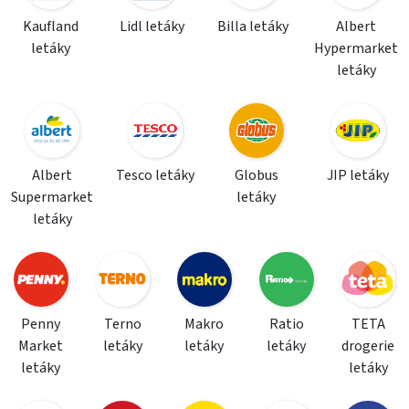
Kaufland
Lidl letáky
Billa letáky
Albert
letáky
Hypermarket
letáky
Albert
Tesco letáky
Globus
JIP letáky
Supermarket
letáky
letáky
Penny
Terno
Makro
Ratio
TETA
Market
letáky
letáky
letáky
drogerie
letáky
letáky