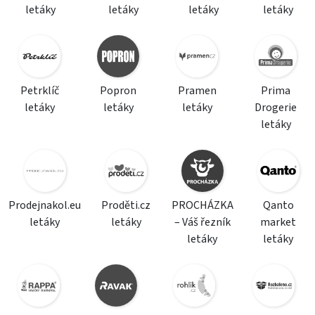
letáky
letáky
letáky
letáky
Petrklíč
Popron
Pramen
Prima
letáky
letáky
letáky
Drogerie
letáky
Prodejnakol.eu
Proděti.cz
PROCHÁZKA
Qanto
letáky
letáky
– Váš řezník
market
letáky
letáky