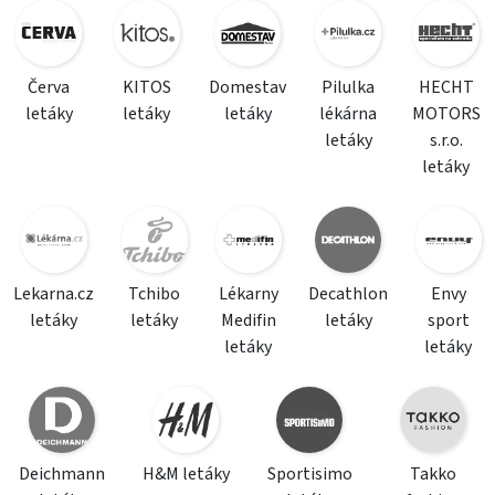
Červa
KITOS
Domestav
Pilulka
HECHT
letáky
letáky
letáky
lékárna
MOTORS
letáky
s.r.o.
letáky
Lekarna.cz
Tchibo
Lékarny
Decathlon
Envy
letáky
letáky
Medifin
letáky
sport
letáky
letáky
Deichmann
H&M letáky
Sportisimo
Takko