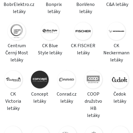
BobrElektro.cz
Bonprix
BonVeno
C&A letáky
letáky
letáky
letáky
Centrum
CK Blue
CK FISCHER
CK
Černý Most
Style letáky
letáky
Neckermann
letáky
letáky
CK
Concept
Conrad.cz
COOP
Čedok
Victoria
letáky
letáky
družstvo
letáky
letáky
HB
letáky