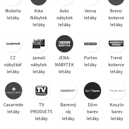
Mobelix
Kika
Asko
Vesna
Breno
letáky
Nábytek
nábytek
letáky
koberce
letáky
letáky
letáky
CZ
Jamall
JENA-
Purtex
Trend
nábytkář
nábytek
NÁBYTEK
letáky
koberce
letáky
letáky
letáky
letáky
Casarredo
TV
Barevný
Dům
Kouzlo
letáky
PRODUCTS
ráj
barev
barev
letáky
letáky
letáky
letáky