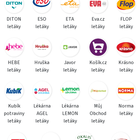
DITON
ESO
ETA
Eva.cz
FLOP
letáky
letáky
letáky
letáky
letáky
HEBE
Hruška
Javor
Košík.cz
Krásno
letáky
letáky
letáky
letáky
letáky
Kubík
Lékárna
Lékárna
Můj
Norma
potraviny
AGEL
LEMON
Obchod
letáky
letáky
letáky
letáky
letáky