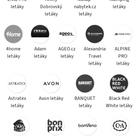
letáky
Dobrovský
nabytek.cz
letáky
letáky
letáky
4home
Adam
AGEO.cz
Alexandria
ALPINE
letáky
letáky
letáky
Travel
PRO
letáky
letáky
Astratex
Avon letáky
BANQUET
Black Red
letáky
letáky
White letáky