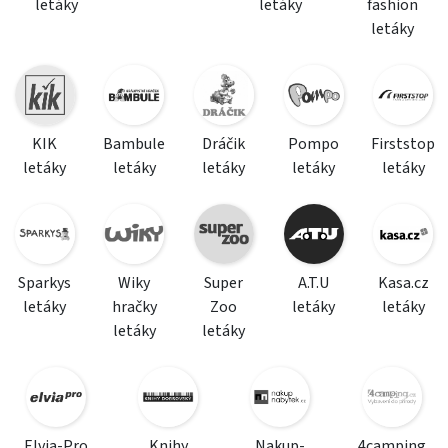
letáky
letáky
fashion
letáky
KIK
Bambule
Dráčik
Pompo
Firststop
letáky
letáky
letáky
letáky
letáky
Sparkys
Wiky
Super
A.T.U
Kasa.cz
letáky
hračky
Zoo
letáky
letáky
letáky
letáky
Elvia-Pro
Knihy
Nakup-
4camping