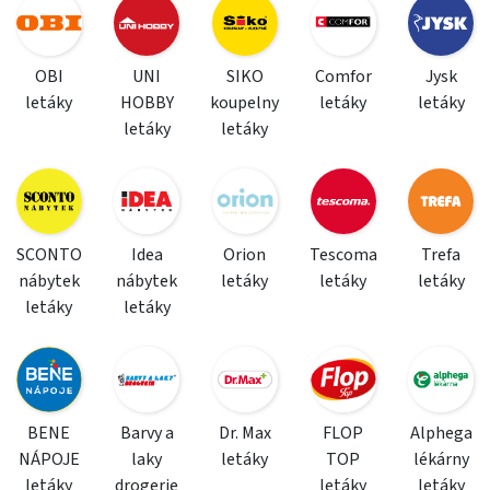
OBI
UNI
SIKO
Comfor
Jysk
letáky
HOBBY
koupelny
letáky
letáky
letáky
letáky
SCONTO
Idea
Orion
Tescoma
Trefa
nábytek
nábytek
letáky
letáky
letáky
letáky
letáky
BENE
Barvy a
Dr. Max
FLOP
Alphega
NÁPOJE
laky
letáky
TOP
lékárny
letáky
drogerie
letáky
letáky