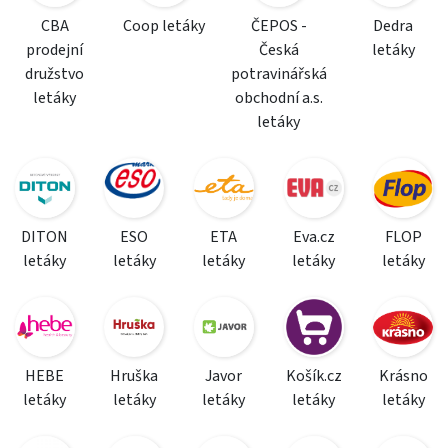
CBA
Coop letáky
ČEPOS -
Dedra
prodejní
Česká
letáky
družstvo
potravinářská
letáky
obchodní a.s.
letáky
DITON
ESO
ETA
Eva.cz
FLOP
letáky
letáky
letáky
letáky
letáky
HEBE
Hruška
Javor
Košík.cz
Krásno
letáky
letáky
letáky
letáky
letáky