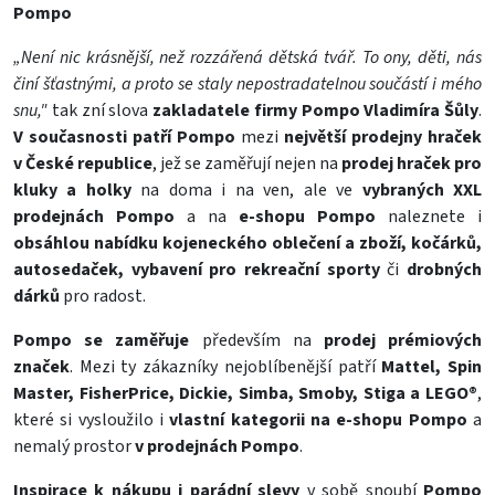
Pompo
„Není nic krásnější, než rozzářená dětská tvář. To ony, děti, nás
činí šťastnými, a proto se staly nepostradatelnou součástí i mého
snu,"
tak zní slova
zakladatele firmy Pompo Vladimíra Šůly
.
V současnosti patří Pompo
mezi
největší prodejny hraček
v České republice
, jež se zaměřují nejen na
prodej hraček pro
kluky a holky
na doma i na ven, ale ve
vybraných XXL
prodejnách Pompo
a na
e-shopu Pompo
naleznete i
obsáhlou nabídku kojeneckého oblečení a zboží, kočárků,
autosedaček, vybavení pro rekreační sporty
či
drobných
dárků
pro radost.
Pompo se zaměřuje
především na
prodej prémiových
značek
. Mezi ty zákazníky nejoblíbenější patří
Mattel, Spin
Master, FisherPrice, Dickie, Simba, Smoby, Stiga a LEGO®
,
které si vysloužilo i
vlastní kategorii na e-shopu Pompo
a
nemalý prostor
v prodejnách Pompo
.
Inspirace k nákupu i parádní slevy
v sobě snoubí
Pompo