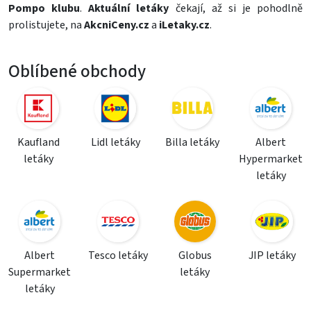
Pompo klubu
.
Aktuální letáky
čekají, až si je pohodlně
prolistujete, na
AkcniCeny.cz
a
iLetaky.cz
.
Oblíbené obchody
Kaufland
Lidl letáky
Billa letáky
Albert
letáky
Hypermarket
letáky
Albert
Tesco letáky
Globus
JIP letáky
Supermarket
letáky
letáky