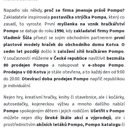
Napadlo vás někdy,
proč se firma jmenuje právě Pompo?
Zakladatele inspirovala
postavička strýčka Pompa
, který co
zasadí, to vyroste. První
myšlenka na vznik hračkářství
Pompo
se datuje do roku
1990
, kdy
zakladatel firmy Pompo
Vladimír Šůla
přivezl se svým obchodním partnerem
první
plastové modely hraček do obchodního domu Kotva
.
O
sedm let později
došlo k
založení sítě hračkáren Pompo
.
V současnosti můžeme
v České republice
navštívit
bezmála
80 prodejen Pompo
a nakupovat
v e-shopu Pompo
.
Prodejna v OD Kotva
je stále otevřena, a to každý den od 9:00
do 20:00.
Otevírací doba prodejen Pompo
napříč republikou
je individuální.
Nejen hry, kreativní
hračky
,
knihy
či stavebnice, ale i kočárky,
autosedačky,
kojeneckou výživu
a mnoho dalšího nabízí
Pompo
spokojeným dětem i jejich rodičům.
Ušetřit v Pompo
můžete nejen díky
široké škále akcí a výprodejů
, ale i
prostřednictvím
akčních letáků Pompo, Pompo katalogu
či