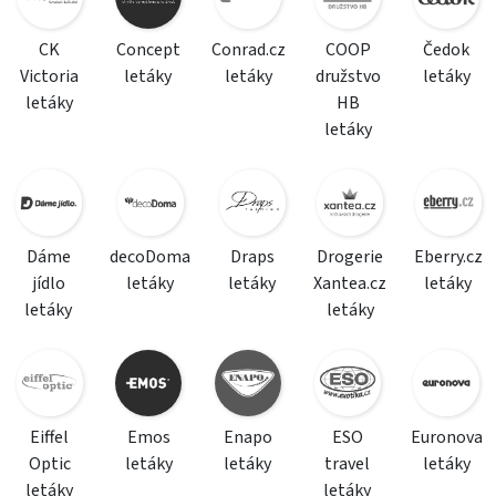
CK
Concept
Conrad.cz
COOP
Čedok
Victoria
letáky
letáky
družstvo
letáky
letáky
HB
letáky
Dáme
decoDoma
Draps
Drogerie
Eberry.cz
jídlo
letáky
letáky
Xantea.cz
letáky
letáky
letáky
Eiffel
Emos
Enapo
ESO
Euronova
Optic
letáky
letáky
travel
letáky
letáky
letáky