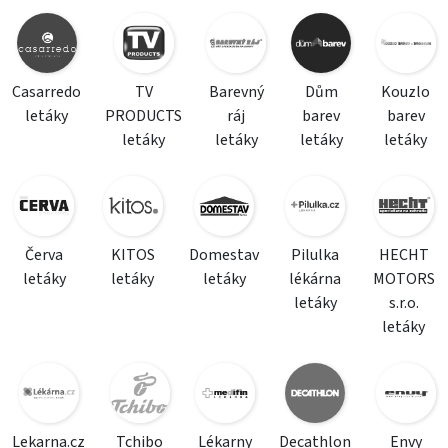
Casarredo
TV
Barevný
Dům
Kouzlo
letáky
PRODUCTS
ráj
barev
barev
letáky
letáky
letáky
letáky
Červa
KITOS
Domestav
Pilulka
HECHT
letáky
letáky
letáky
lékárna
MOTORS
letáky
s.r.o.
letáky
Lekarna.cz
Tchibo
Lékarny
Decathlon
Envy