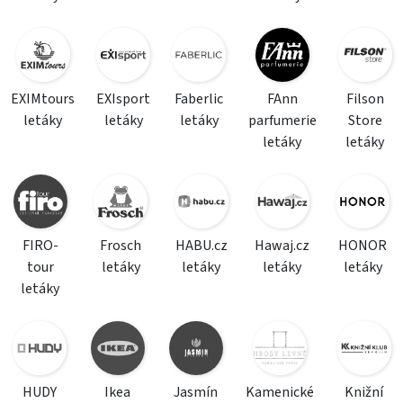
EXIMtours
EXIsport
Faberlic
FAnn
Filson
letáky
letáky
letáky
parfumerie
Store
letáky
letáky
FIRO-
Frosch
HABU.cz
Hawaj.cz
HONOR
tour
letáky
letáky
letáky
letáky
letáky
HUDY
Ikea
Jasmín
Kamenické
Knižní