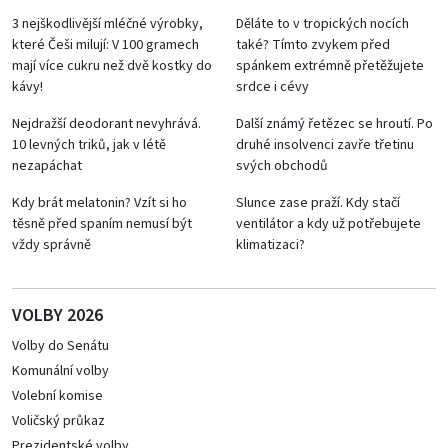
3 nejškodlivější mléčné výrobky,
Děláte to v tropických nocích
které Češi milují: V 100 gramech
také? Tímto zvykem před
mají více cukru než dvě kostky do
spánkem extrémně přetěžujete
kávy!
srdce i cévy
Nejdražší deodorant nevyhrává.
Další známý řetězec se hroutí. Po
10 levných triků, jak v létě
druhé insolvenci zavře třetinu
nezapáchat
svých obchodů
Kdy brát melatonin? Vzít si ho
Slunce zase praží. Kdy stačí
těsně před spaním nemusí být
ventilátor a kdy už potřebujete
vždy správně
klimatizaci?
VOLBY 2026
Volby do Senátu
Komunální volby
Volební komise
Voličský průkaz
Prezidentské volby