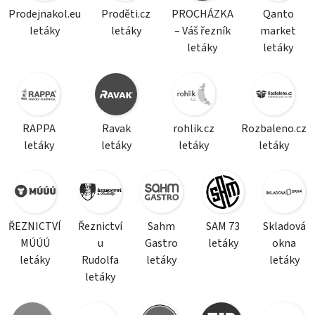
Prodejnakol.eu
Proděti.cz
PROCHÁZKA
Qanto
letáky
letáky
– Váš řezník
market
letáky
letáky
RAPPA
Ravak
rohlik.cz
Rozbaleno.cz
letáky
letáky
letáky
letáky
ŘEZNICTVÍ
Řeznictví
Sahm
SAM 73
Skladová
MÚÚÚ
u
Gastro
letáky
okna
letáky
Rudolfa
letáky
letáky
letáky