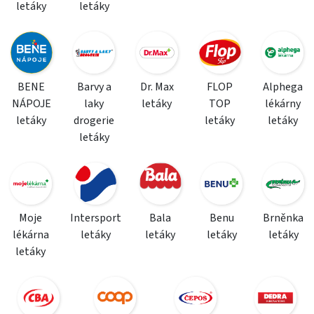
letáky
letáky
BENE
Barvy a
Dr. Max
FLOP
Alphega
NÁPOJE
laky
letáky
TOP
lékárny
letáky
drogerie
letáky
letáky
letáky
Moje
Intersport
Bala
Benu
Brněnka
lékárna
letáky
letáky
letáky
letáky
letáky