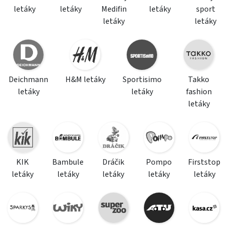
letáky
letáky
Medifin
letáky
sport
letáky
letáky
Deichmann
H&M letáky
Sportisimo
Takko
letáky
letáky
fashion
letáky
KIK
Bambule
Dráčik
Pompo
Firststop
letáky
letáky
letáky
letáky
letáky