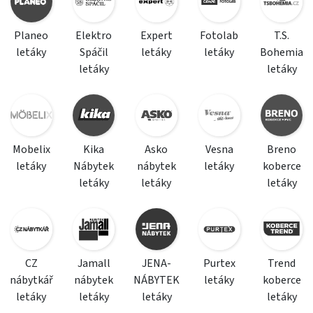
Planeo
Elektro
Expert
Fotolab
T.S.
letáky
Spáčil
letáky
letáky
Bohemia
letáky
letáky
Mobelix
Kika
Asko
Vesna
Breno
letáky
Nábytek
nábytek
letáky
koberce
letáky
letáky
letáky
CZ
Jamall
JENA-
Purtex
Trend
nábytkář
nábytek
NÁBYTEK
letáky
koberce
letáky
letáky
letáky
letáky