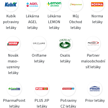
Kubík
Lékárna
Lékárna
Můj
Norma
potraviny
AGEL
LEMON
Obchod
letáky
letáky
letáky
letáky
letáky
Novák
Oriflame
Oxalis
Partner
maso-
letáky
letáky
maloobchodní
uzeniny
síť letáky
letáky
PharmaPoint
PLUS JIP
Potraviny
Prior letáky
letáky
letáky
CZ letáky