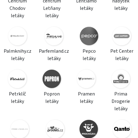
Centrum
centrum
Lentiamo
nábytek
Chodov
Letňany
letáky
letáky
letáky
letáky
Palmknihy.cz
Parfemland.cz
Pepco
Pet Center
letáky
letáky
letáky
letáky
Petrklíč
Popron
Pramen
Prima
letáky
letáky
letáky
Drogerie
letáky