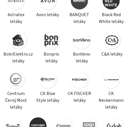
Astratex
Avon letáky
BANQUET
Black Red
letáky
letáky
White letáky
BobrElektro.cz
Bonprix
BonVeno
C&A letáky
letáky
letáky
letáky
Centrum
CK Blue
CK FISCHER
CK
Černý Most
Style letáky
letáky
Neckermann
letáky
letáky