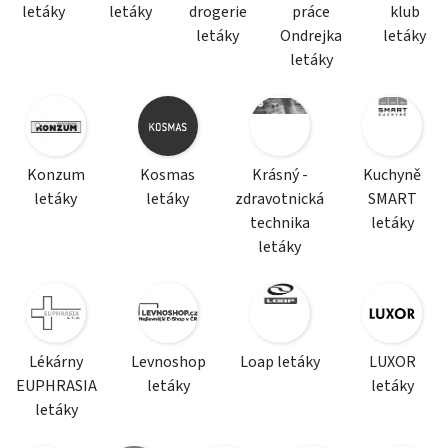
letáky
letáky
drogerie
práce
klub
letáky
Ondrejka
letáky
letáky
Konzum
Kosmas
Krásný -
Kuchyně
letáky
letáky
zdravotnická
SMART
technika
letáky
letáky
Lékárny
Levnoshop
Loap letáky
LUXOR
EUPHRASIA
letáky
letáky
letáky