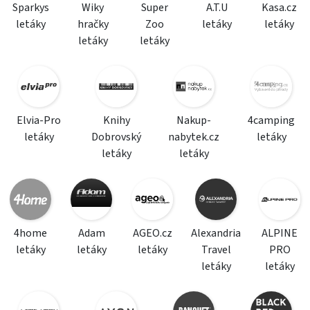
Sparkys
Wiky
Super
A.T.U
Kasa.cz
letáky
hračky
Zoo
letáky
letáky
letáky
letáky
Elvia-Pro
Knihy
Nakup-
4camping
letáky
Dobrovský
nabytek.cz
letáky
letáky
letáky
4home
Adam
AGEO.cz
Alexandria
ALPINE
letáky
letáky
letáky
Travel
PRO
letáky
letáky