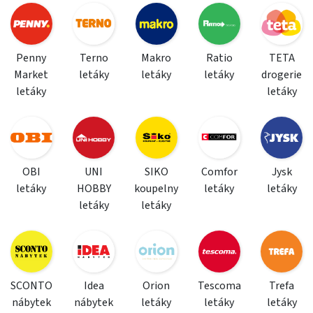
Penny
Terno
Makro
Ratio
TETA
Market
letáky
letáky
letáky
drogerie
letáky
letáky
OBI
UNI
SIKO
Comfor
Jysk
letáky
HOBBY
koupelny
letáky
letáky
letáky
letáky
SCONTO
Idea
Orion
Tescoma
Trefa
nábytek
nábytek
letáky
letáky
letáky