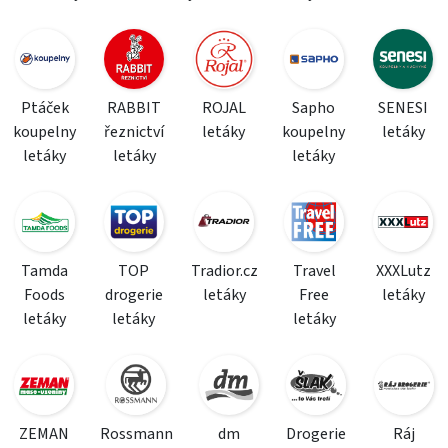
Ptáček
RABBIT
ROJAL
Sapho
SENESI
koupelny
řeznictví
letáky
koupelny
letáky
letáky
letáky
letáky
Tamda
TOP
Tradior.cz
Travel
XXXLutz
Foods
drogerie
letáky
Free
letáky
letáky
letáky
letáky
ZEMAN
Rossmann
dm
Drogerie
Ráj