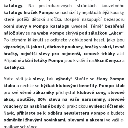
katalogy
. Na pestrobarevných stránkách kouzelného
katalogu hraček Pompo
se nachází ty nejaktuálnější kousky,
které potěší dětská srdíčka. Dospělí nakupující bezesporu
ocení
slevy v Pompo katalogu
uvedené. Téměř
bezbřehá
nálož slev
se na
webu Pompo
skrývá
pod záložkou „Akce“
.
Po letmém kliknutí se ocitnete v obklopení hesel, jako jsou
výprodeje, II. jakost, dárkové poukazy, hračky v akci, levné
hračky, největší slevy pro nejmenší, cenové trháky
atd.
Případné
akční letáky Pompo
jsou k vidění na
AkcniCeny.cz
a
iLetaky.cz
.
Máte rádi jak
slevy
, tak
výhody
? Staňte se
členy Pompo
klubu
a nechte se
hýčkat klubovými benefity
.
Pompo klub
pro své
věrné zákazníky
přichystal
klubové ceny, slevové
akce, soutěže, 30% slevu na vaše narozeniny, slevové
vouchery za nasbírané body
či praktickou
evidenci účtenek
.
Navíc,
přihlaste se k odběru newsletteru Pompo
a budete
odměněni žhavými novinkami, slevami a akcemi
ve vaší e-
mailové schránce.