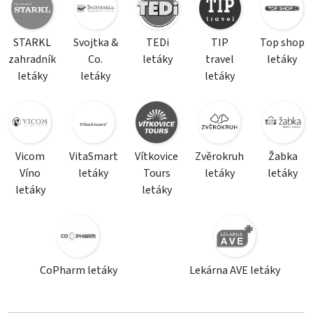
STARKL
Svojtka &
TEDi
TIP
Top shop
zahradník
Co.
letáky
travel
letáky
letáky
letáky
letáky
Vicom
VitaSmart
Vítkovice
Zvěrokruh
Žabka
Víno
letáky
Tours
letáky
letáky
letáky
letáky
CoPharm letáky
Lekárna AVE letáky