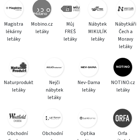
Magistra
Mobino.cz
Můj
Nábytek
Nábytkáři
lékárny
letáky
FREŠ
MIKULÍK
Čech a
letáky
letáky
letáky
Moravy
letáky
Naturprodukt
Nejči
Nev-Dama
NOTINO.cz
letáky
nábytek
letáky
letáky
letáky
Obchodní
Obchodní
Optika
Orfa