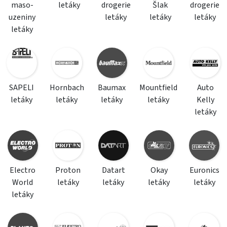
maso-
letáky
drogerie
Šlak
drogerie
uzeniny
letáky
letáky
letáky
letáky
SAPELI
Hornbach
Baumax
Mountfield
Auto
letáky
letáky
letáky
letáky
Kelly
letáky
Electro
Proton
Datart
Okay
Euronics
World
letáky
letáky
letáky
letáky
letáky