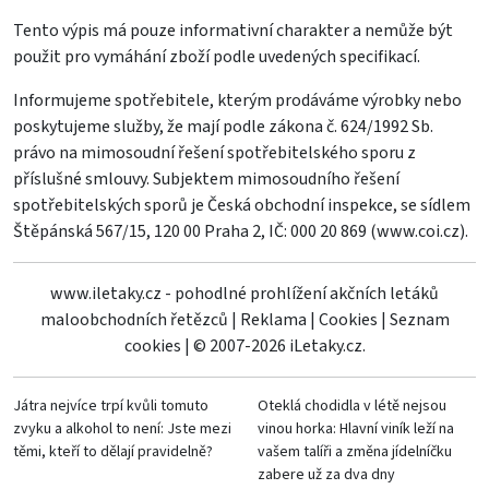
Tento výpis má pouze informativní charakter a nemůže být
použit pro vymáhání zboží podle uvedených specifikací.
Informujeme spotřebitele, kterým prodáváme výrobky nebo
poskytujeme služby, že mají podle zákona č. 624/1992 Sb.
právo na mimosoudní řešení spotřebitelského sporu z
příslušné smlouvy. Subjektem mimosoudního řešení
spotřebitelských sporů je Česká obchodní inspekce, se sídlem
Štěpánská 567/15, 120 00 Praha 2, IČ: 000 20 869 (
www.coi.cz
).
www.iletaky.cz - pohodlné prohlížení akčních letáků
maloobchodních řetězců
|
Reklama
|
Cookies
|
Seznam
cookies
|
© 2007-2026 iLetaky.cz.
Játra nejvíce trpí kvůli tomuto
Oteklá chodidla v létě nejsou
zvyku a alkohol to není: Jste mezi
vinou horka: Hlavní viník leží na
těmi, kteří to dělají pravidelně?
vašem talíři a změna jídelníčku
zabere už za dva dny