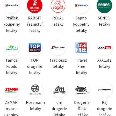
Ptáček
RABBIT
ROJAL
Sapho
SENESI
koupelny
řeznictví
letáky
koupelny
letáky
letáky
letáky
letáky
Tamda
TOP
Tradior.cz
Travel
XXXLutz
Foods
drogerie
letáky
Free
letáky
letáky
letáky
letáky
ZEMAN
Rossmann
dm
Drogerie
Ráj
maso-
letáky
drogerie
Šlak
drogerie
uzeniny
letáky
letáky
letáky