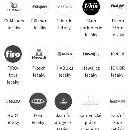
EXIMtours
EXIsport
Faberlic
FAnn
Filson
letáky
letáky
letáky
parfumerie
Store
letáky
letáky
FIRO-
Frosch
HABU.cz
Hawaj.cz
HONOR
tour
letáky
letáky
letáky
letáky
letáky
HUDY
Ikea
Jasmín
Kamenické
Knižní
letáky
letáky
drogerie
práce
klub
letáky
Ondrejka
letáky