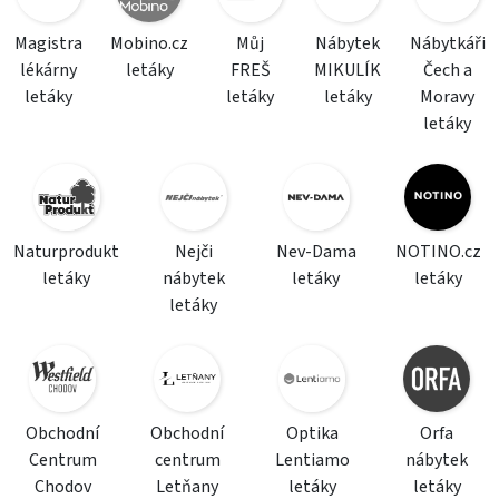
Magistra
Mobino.cz
Můj
Nábytek
Nábytkáři
lékárny
letáky
FREŠ
MIKULÍK
Čech a
letáky
letáky
letáky
Moravy
letáky
Naturprodukt
Nejči
Nev-Dama
NOTINO.cz
letáky
nábytek
letáky
letáky
letáky
Obchodní
Obchodní
Optika
Orfa
Centrum
centrum
Lentiamo
nábytek
Chodov
Letňany
letáky
letáky