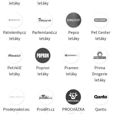
letáky
letáky
Palmknihy.cz
Parfemland.cz
Pepco
Pet Center
letáky
letáky
letáky
letáky
Petrklíč
Popron
Pramen
Prima
letáky
letáky
letáky
Drogerie
letáky
Prodejnakol.eu
Proděti.cz
PROCHÁZKA
Qanto