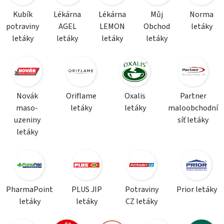
Kubík
Lékárna
Lékárna
Můj
Norma
potraviny
AGEL
LEMON
Obchod
letáky
letáky
letáky
letáky
letáky
Novák
Oriflame
Oxalis
Partner
maso-
letáky
letáky
maloobchodní
uzeniny
síť letáky
letáky
PharmaPoint
PLUS JIP
Potraviny
Prior letáky
letáky
letáky
CZ letáky