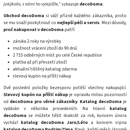
jakýkoliv, s námi ho vylepšíte,“
vzkazuje
decoDoma
.
Obchod decoDoma
si váží přízně každého zákazníka, proto
se mu snaží poskytnout co
nejlepší péči
a servis
. Mezi důvody,
proč nakupovat v decoDoma
patří:
záruka 2 roky na výrobky
možnost vrácení zboží do 90 dnů
2 715 odběrných míst po celé České republice
platba až při převzetí zboží
aktuální tištěný katalog zdarma
slevový kupón na příští nákup
Dvě poslední položky bezesporu potěší všechny nakupující.
Slevový kupón
na příští nákup
je opravdu milou pozorností
od
decoDoma pro věrné zákazníky
.
Katalog decoDoma
je
vydáván v několika provedeních. Na hlavní
katalog
decoDoma
se můžete těšit dvakrát za rok, koncem února
vychází
katalog decoDoma Jaro/Léto
a koncem srpna
katalog
decoDoma Podzim/Zima
. Navíc, každý měsíc (kromě