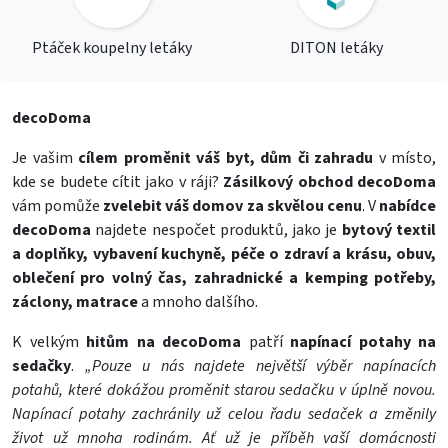
Ptáček koupelny letáky
DITON letáky
decoDoma
Je vašim
cílem proměnit váš byt, dům či zahradu
v místo,
kde se budete cítit jako v ráji?
Zásilkový obchod decoDoma
vám pomůže
zvelebit váš domov za skvělou cenu
. V
nabídce
decoDoma
najdete nespočet produktů, jako je
bytový textil
a doplňky, vybavení kuchyně, péče o zdraví a krásu, obuv,
oblečení pro volný čas, zahradnické a kemping potřeby,
záclony, matrace
a mnoho dalšího.
K velkým
hitům na decoDoma
patří
napínací potahy na
sedačky
.
„Pouze u nás najdete největší výběr napínacích
potahů, které dokážou proměnit starou sedačku v úplně novou.
Napínací potahy zachránily už celou řadu sedaček a změnily
život už mnoha rodinám. Ať už je příběh vaší domácnosti