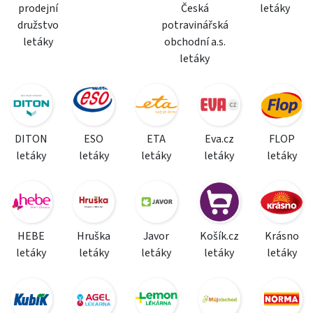
prodejní
Česká
letáky
družstvo
potravinářská
letáky
obchodní a.s.
letáky
DITON
ESO
ETA
Eva.cz
FLOP
letáky
letáky
letáky
letáky
letáky
HEBE
Hruška
Javor
Košík.cz
Krásno
letáky
letáky
letáky
letáky
letáky