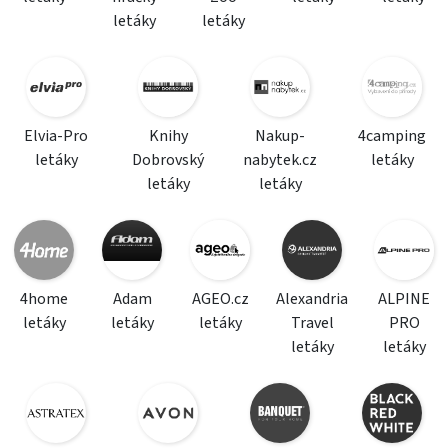
letáky
letáky
Elvia-Pro
Knihy
Nakup-
4camping
letáky
Dobrovský
nabytek.cz
letáky
letáky
letáky
4home
Adam
AGEO.cz
Alexandria
ALPINE
letáky
letáky
letáky
Travel
PRO
letáky
letáky