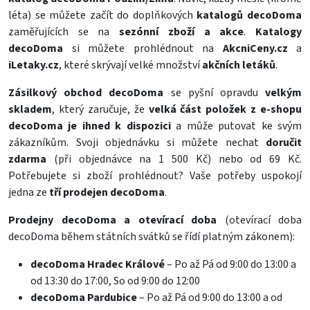
léta) se můžete začít do doplňkových
katalogů decoDoma
zaměřujících se na
sezónní zboží a akce
.
Katalogy
decoDoma
si můžete prohlédnout na
AkcniCeny.cz
a
iLetaky.cz
, které skrývají velké množství
akčních letáků
.
Zásilkový obchod decoDoma
se pyšní opravdu
velkým
skladem
, který zaručuje, že
velká část položek z e-shopu
decoDoma je ihned k dispozici
a může putovat ke svým
zákazníkům. Svoji objednávku si můžete nechat
doručit
zdarma
(při objednávce na 1 500 Kč) nebo od 69 Kč.
Potřebujete si zboží prohlédnout? Vaše potřeby uspokojí
jedna ze
tří prodejen decoDoma
.
Prodejny decoDoma a otevírací doba
(otevírací doba
decoDoma během státních svátků se řídí platným zákonem):
decoDoma Hradec Králové
– Po až Pá od 9:00 do 13:00 a
od 13:30 do 17:00, So od 9:00 do 12:00
decoDoma Pardubice
– Po až Pá od 9:00 do 13:00 a od