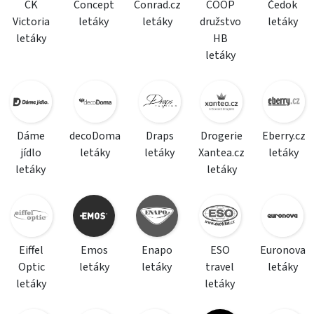
CK
Concept
Conrad.cz
COOP
Čedok
Victoria
letáky
letáky
družstvo
letáky
letáky
HB
letáky
Dáme
decoDoma
Draps
Drogerie
Eberry.cz
jídlo
letáky
letáky
Xantea.cz
letáky
letáky
letáky
Eiffel
Emos
Enapo
ESO
Euronova
Optic
letáky
letáky
travel
letáky
letáky
letáky