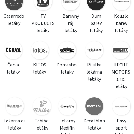
Casarredo
TV
Barevný
Dům
Kouzlo
letáky
PRODUCTS
ráj
barev
barev
letáky
letáky
letáky
letáky
Červa
KITOS
Domestav
Pilulka
HECHT
letáky
letáky
letáky
lékárna
MOTORS
letáky
s.r.o.
letáky
Lekarna.cz
Tchibo
Lékarny
Decathlon
Envy
letáky
letáky
Medifin
letáky
sport