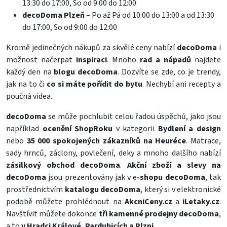
13:30 do 17:00, So od 9:00 do 12:00
decoDoma Plzeň
– Po až Pá od 10:00 do 13:00 a od 13:30
do 17:00, So od 9:00 do 12:00
Kromě jedinečných nákupů za skvělé ceny nabízí
decoDoma
i
možnost načerpat
inspiraci
. Mnoho
rad a nápadů
najdete
každý den na
blogu decoDoma
. Dozvíte se zde, co je trendy,
jak na to či
co si máte pořídit do bytu
. Nechybí ani recepty a
poučná videa.
decoDoma
se může pochlubit celou řadou úspěchů, jako jsou
například
ocenění ShopRoku
v kategorii
Bydlení a design
nebo
35 000 spokojených zákazníků na Heuréce
.
Matrace
,
sady
hrnců
,
záclony
,
povlečení
,
deky
a mnoho dalšího nabízí
zásilkový obchod decoDoma
.
Akční zboží a slevy na
decoDoma
jsou prezentovány jak v e
-shopu decoDoma
, tak
prostřednictvím
katalogu decoDoma
, který si v elektronické
podobě můžete prohlédnout na
AkcniCeny.cz
a
iLetaky.cz
.
Navštívit můžete dokonce
tři kamenné prodejny decoDoma
,
a to
v Hradci Králové, Pardubicích a Plzni
.