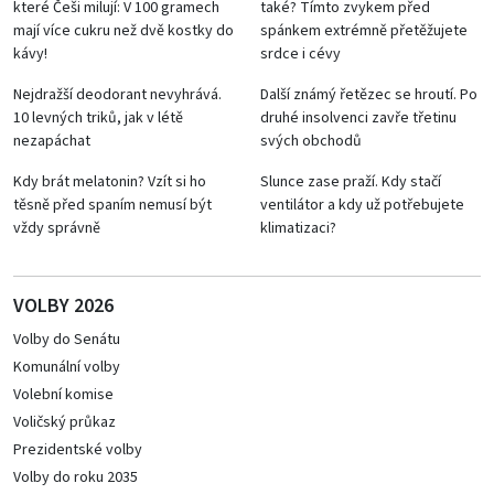
které Češi milují: V 100 gramech
také? Tímto zvykem před
mají více cukru než dvě kostky do
spánkem extrémně přetěžujete
kávy!
srdce i cévy
Nejdražší deodorant nevyhrává.
Další známý řetězec se hroutí. Po
10 levných triků, jak v létě
druhé insolvenci zavře třetinu
nezapáchat
svých obchodů
Kdy brát melatonin? Vzít si ho
Slunce zase praží. Kdy stačí
těsně před spaním nemusí být
ventilátor a kdy už potřebujete
vždy správně
klimatizaci?
VOLBY 2026
Volby do Senátu
Komunální volby
Volební komise
Voličský průkaz
Prezidentské volby
Volby do roku 2035