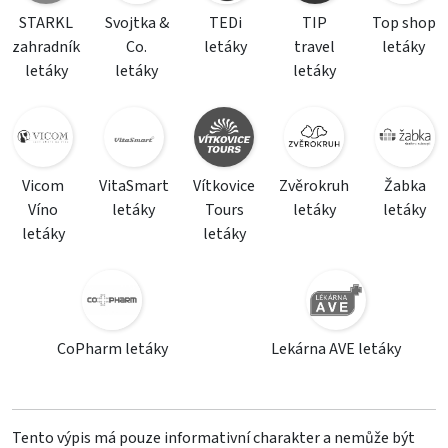
STARKL
Svojtka &
TEDi
TIP
Top shop
zahradník
Co.
letáky
travel
letáky
letáky
letáky
letáky
Vicom
VitaSmart
Vítkovice
Zvěrokruh
Žabka
Víno
letáky
Tours
letáky
letáky
letáky
letáky
CoPharm letáky
Lekárna AVE letáky
Tento výpis má pouze informativní charakter a nemůže být