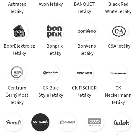
Astratex
Avon letáky
BANQUET
Black Red
letáky
letáky
White letáky
BobrElektro.cz
Bonprix
BonVeno
C&A letáky
letáky
letáky
letáky
Centrum
CK Blue
CK FISCHER
CK
Černý Most
Style letáky
letáky
Neckermann
letáky
letáky