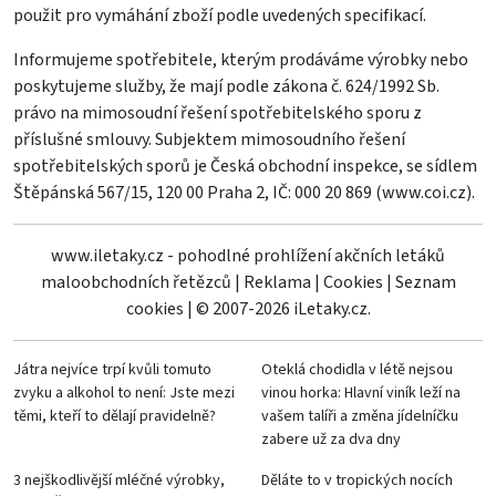
použit pro vymáhání zboží podle uvedených specifikací.
Informujeme spotřebitele, kterým prodáváme výrobky nebo
poskytujeme služby, že mají podle zákona č. 624/1992 Sb.
právo na mimosoudní řešení spotřebitelského sporu z
příslušné smlouvy. Subjektem mimosoudního řešení
spotřebitelských sporů je Česká obchodní inspekce, se sídlem
Štěpánská 567/15, 120 00 Praha 2, IČ: 000 20 869 (
www.coi.cz
).
www.iletaky.cz - pohodlné prohlížení akčních letáků
maloobchodních řetězců
|
Reklama
|
Cookies
|
Seznam
cookies
|
© 2007-2026 iLetaky.cz.
Játra nejvíce trpí kvůli tomuto
Oteklá chodidla v létě nejsou
zvyku a alkohol to není: Jste mezi
vinou horka: Hlavní viník leží na
těmi, kteří to dělají pravidelně?
vašem talíři a změna jídelníčku
zabere už za dva dny
3 nejškodlivější mléčné výrobky,
Děláte to v tropických nocích