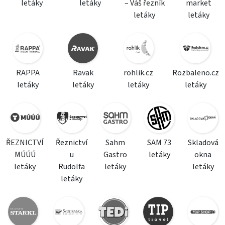
letáky
letáky
– Váš řezník
market
letáky
letáky
RAPPA
Ravak
rohlik.cz
Rozbaleno.cz
letáky
letáky
letáky
letáky
ŘEZNICTVÍ
Řeznictví
Sahm
SAM 73
Skladová
MÚÚÚ
u
Gastro
letáky
okna
letáky
Rudolfa
letáky
letáky
letáky