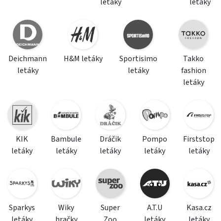
letáky
letáky
Deichmann
H&M letáky
Sportisimo
Takko
letáky
letáky
fashion
letáky
KIK
Bambule
Dráčik
Pompo
Firststop
letáky
letáky
letáky
letáky
letáky
Sparkys
Wiky
Super
A.T.U
Kasa.cz
letáky
hračky
Zoo
letáky
letáky