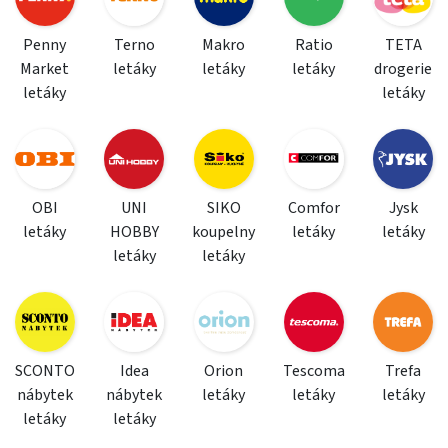
Penny
Terno
Makro
Ratio
TETA
Market
letáky
letáky
letáky
drogerie
letáky
letáky
OBI
UNI
SIKO
Comfor
Jysk
letáky
HOBBY
koupelny
letáky
letáky
letáky
letáky
SCONTO
Idea
Orion
Tescoma
Trefa
nábytek
nábytek
letáky
letáky
letáky
letáky
letáky