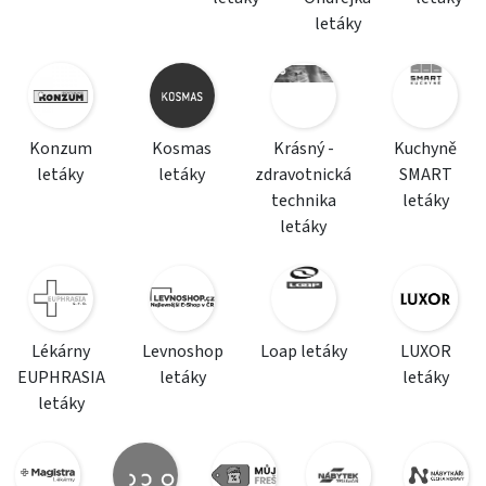
letáky
Konzum
Kosmas
Krásný -
Kuchyně
letáky
letáky
zdravotnická
SMART
technika
letáky
letáky
Lékárny
Levnoshop
Loap letáky
LUXOR
EUPHRASIA
letáky
letáky
letáky