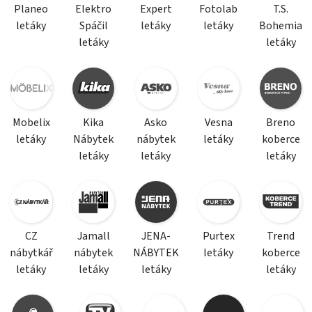
Planeo
Elektro
Expert
Fotolab
T.S.
letáky
Spáčil
letáky
letáky
Bohemia
letáky
letáky
Mobelix
Kika
Asko
Vesna
Breno
letáky
Nábytek
nábytek
letáky
koberce
letáky
letáky
letáky
CZ
Jamall
JENA-
Purtex
Trend
nábytkář
nábytek
NÁBYTEK
letáky
koberce
letáky
letáky
letáky
letáky