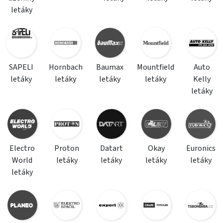
letáky
SAPELI
Hornbach
Baumax
Mountfield
Auto
letáky
letáky
letáky
letáky
Kelly
letáky
Electro
Proton
Datart
Okay
Euronics
World
letáky
letáky
letáky
letáky
letáky