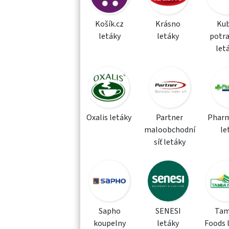
Košík.cz
Krásno
Kub
letáky
letáky
potra
let
Oxalis letáky
Partner
Phar
maloobchodní
le
síť letáky
Sapho
SENESI
Tam
koupelny
letáky
Foods 