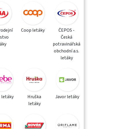
rodejní
Coop letáky
ČEPOS -
žstvo
Česká
táky
potravinářská
obchodní a.s.
letáky
 letáky
Hruška
Javor letáky
letáky