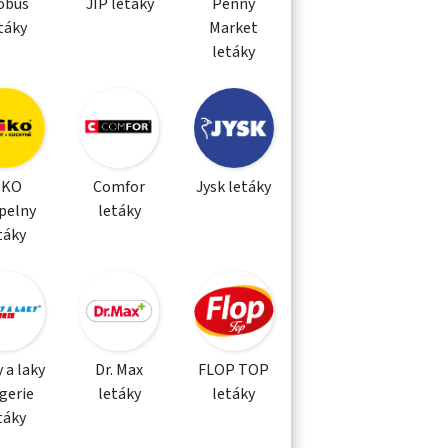
obus
JIP letáky
Penny
táky
Market
letáky
IKO
Comfor
Jysk letáky
pelny
letáky
táky
 a laky
Dr. Max
FLOP TOP
gerie
letáky
letáky
táky