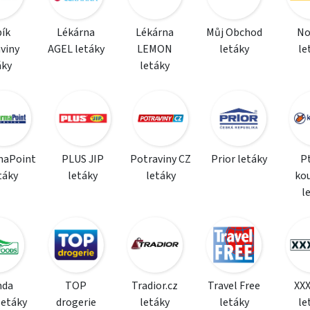
ík
Lékárna
Lékárna
Můj Obchod
N
viny
AGEL letáky
LEMON
letáky
le
áky
letáky
maPoint
PLUS JIP
Potraviny CZ
Prior letáky
P
táky
letáky
letáky
ko
l
da
TOP
Tradior.cz
Travel Free
XX
letáky
drogerie
letáky
letáky
le