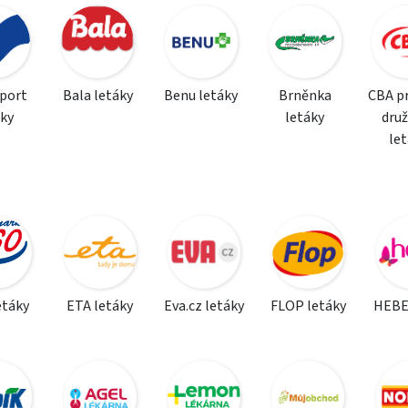
sport
Bala letáky
Benu letáky
Brněnka
CBA p
áky
letáky
dru
le
etáky
ETA letáky
Eva.cz letáky
FLOP letáky
HEBE