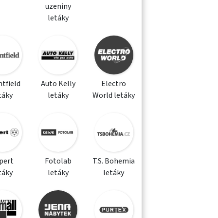
uzeniny
letáky
tfield
Auto Kelly
Electro
táky
letáky
World letáky
pert
Fotolab
T.S. Bohemia
táky
letáky
letáky