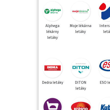
Alphega
Moje lékárna
Inter
lékárny
letáky
let
letáky
Dedra letáky
DITON
ESO l
letáky