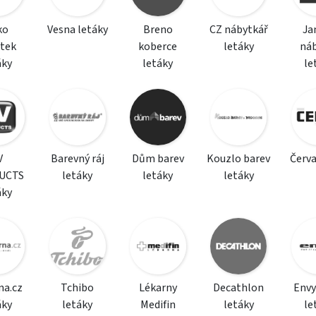
ko
Vesna letáky
Breno
CZ nábytkář
Ja
tek
koberce
letáky
ná
áky
letáky
le
V
Barevný ráj
Dům barev
Kouzlo barev
Červa
UCTS
letáky
letáky
letáky
áky
na.cz
Tchibo
Lékarny
Decathlon
Envy
áky
letáky
Medifin
letáky
le