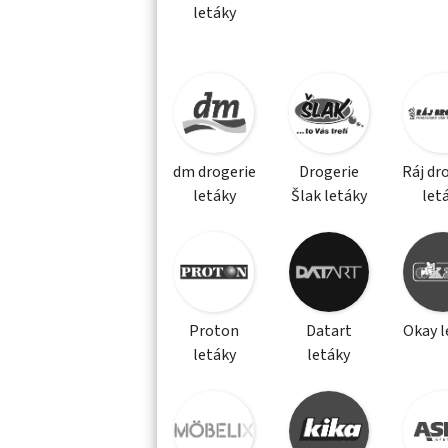
letáky
dm drogerie
Drogerie
Ráj dr
letáky
Šlak letáky
let
Proton
Datart
Okay l
letáky
letáky