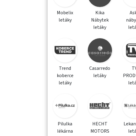
Mobelix
Kika
As
letáky
Nábytek
náby
letáky
let
Trend
Casarredo
T
koberce
letáky
PROD
letáky
let
Pilulka
HECHT
Lekar
lékárna
MOTORS
let