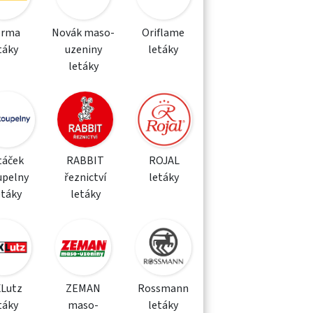
orma
Novák maso-
Oriflame
táky
uzeniny
letáky
letáky
táček
RABBIT
ROJAL
upelny
řeznictví
letáky
etáky
letáky
XLutz
ZEMAN
Rossmann
táky
maso-
letáky