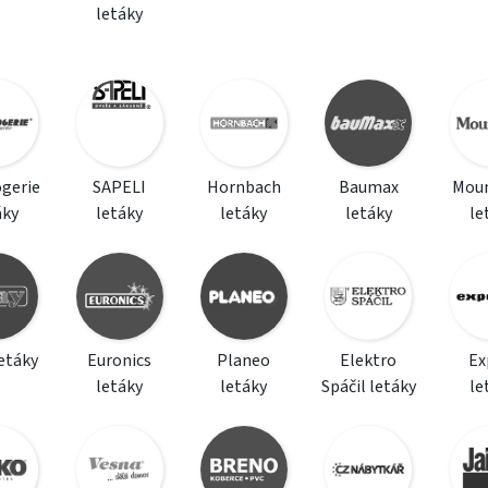
letáky
ogerie
SAPELI
Hornbach
Baumax
Moun
áky
letáky
letáky
letáky
le
etáky
Euronics
Planeo
Elektro
Ex
letáky
letáky
Spáčil letáky
le