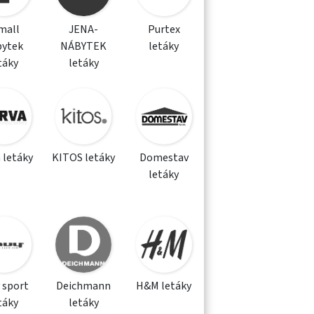
mall
JENA-
Purtex
bytek
NÁBYTEK
letáky
táky
letáky
 letáky
KITOS letáky
Domestav
letáky
 sport
Deichmann
H&M letáky
táky
letáky