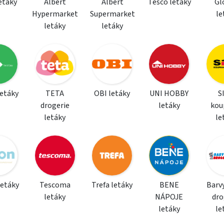
letáky
Albert
Albert
Tesco letáky
Gl
Hypermarket
Supermarket
le
letáky
letáky
letáky
TETA
OBI letáky
UNI HOBBY
S
drogerie
letáky
kou
letáky
le
letáky
Tescoma
Trefa letáky
BENE
Barvy
letáky
NÁPOJE
dro
letáky
le