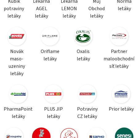
Kubík
Lékárna
Lékárna
Můj
Norma
potraviny
AGEL
LEMON
Obchod
letáky
letáky
letáky
letáky
letáky
Novák
Oriflame
Oxalis
Partner
maso-
letáky
letáky
maloobchodní
uzeniny
síť letáky
letáky
PharmaPoint
PLUS JIP
Potraviny
Prior letáky
letáky
letáky
CZ letáky