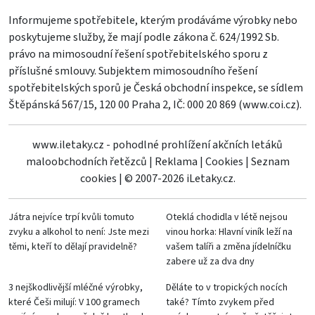
Informujeme spotřebitele, kterým prodáváme výrobky nebo
poskytujeme služby, že mají podle zákona č. 624/1992 Sb.
právo na mimosoudní řešení spotřebitelského sporu z
příslušné smlouvy. Subjektem mimosoudního řešení
spotřebitelských sporů je Česká obchodní inspekce, se sídlem
Štěpánská 567/15, 120 00 Praha 2, IČ: 000 20 869 (
www.coi.cz
).
www.iletaky.cz - pohodlné prohlížení akčních letáků
maloobchodních řetězců
|
Reklama
|
Cookies
|
Seznam
cookies
|
© 2007-2026 iLetaky.cz.
Játra nejvíce trpí kvůli tomuto
Oteklá chodidla v létě nejsou
zvyku a alkohol to není: Jste mezi
vinou horka: Hlavní viník leží na
těmi, kteří to dělají pravidelně?
vašem talíři a změna jídelníčku
zabere už za dva dny
3 nejškodlivější mléčné výrobky,
Děláte to v tropických nocích
které Češi milují: V 100 gramech
také? Tímto zvykem před