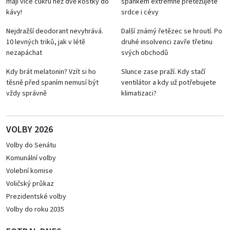
mají více cukru než dvě kostky do
spánkem extrémně přetěžujete
kávy!
srdce i cévy
Nejdražší deodorant nevyhrává.
Další známý řetězec se hroutí. Po
10 levných triků, jak v létě
druhé insolvenci zavře třetinu
nezapáchat
svých obchodů
Kdy brát melatonin? Vzít si ho
Slunce zase praží. Kdy stačí
těsně před spaním nemusí být
ventilátor a kdy už potřebujete
vždy správně
klimatizaci?
VOLBY 2026
Volby do Senátu
Komunální volby
Volební komise
Voličský průkaz
Prezidentské volby
Volby do roku 2035