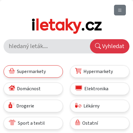
Vyhledat
Supermarkety
Hypermarkety
Domácnost
Elektronika
Drogerie
Lékárny
Sport a textil
Ostatní