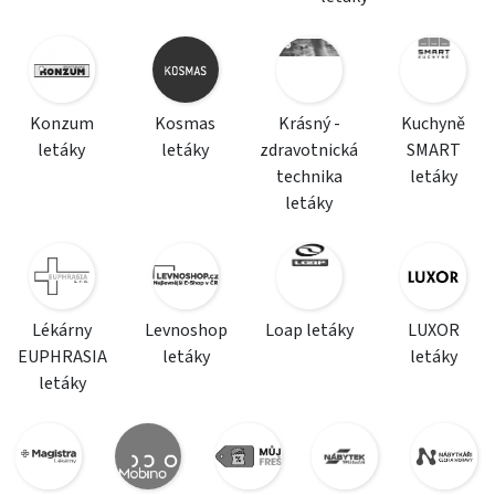
Konzum
Kosmas
Krásný -
Kuchyně
letáky
letáky
zdravotnická
SMART
technika
letáky
letáky
Lékárny
Levnoshop
Loap letáky
LUXOR
EUPHRASIA
letáky
letáky
letáky