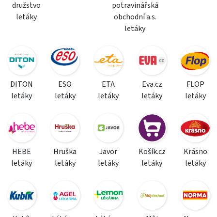
družstvo
potravinářská
letáky
obchodní a.s.
letáky
DITON
ESO
ETA
Eva.cz
FLOP
letáky
letáky
letáky
letáky
letáky
HEBE
Hruška
Javor
Košík.cz
Krásno
letáky
letáky
letáky
letáky
letáky