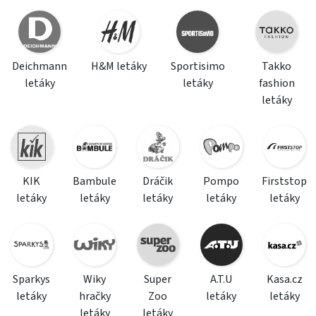
Deichmann
H&M letáky
Sportisimo
Takko
letáky
letáky
fashion
letáky
KIK
Bambule
Dráčik
Pompo
Firststop
letáky
letáky
letáky
letáky
letáky
Sparkys
Wiky
Super
A.T.U
Kasa.cz
letáky
hračky
Zoo
letáky
letáky
letáky
letáky