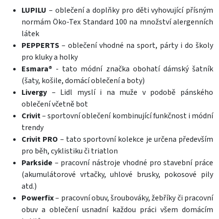
LUPILU
– oblečení a doplňky pro děti vyhovující přísným
normám Öko-Tex Standard 100 na množství alergenních
látek
PEPPERTS
– oblečení vhodné na sport, párty i do školy
pro kluky a holky
Esmara®
- tato módní značka obohatí dámský šatník
(šaty, košile, domácí oblečení a boty)
Livergy
– Lidl myslí i na muže v podobě pánského
oblečení včetně bot
Crivit
– sportovní oblečení kombinující funkčnost i módní
trendy
Crivit PRO
– tato sportovní kolekce je určena především
pro běh, cyklistiku či triatlon
Parkside
– pracovní nástroje vhodné pro stavební práce
(akumulátorové vrtačky, uhlové brusky, pokosové pily
atd.)
Powerfix
– pracovní obuv, šroubováky, žebříky či pracovní
obuv a oblečení usnadní každou práci všem domácím