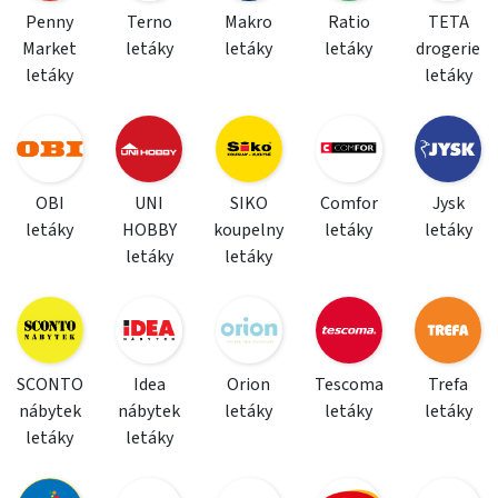
Penny
Terno
Makro
Ratio
TETA
Market
letáky
letáky
letáky
drogerie
letáky
letáky
OBI
UNI
SIKO
Comfor
Jysk
letáky
HOBBY
koupelny
letáky
letáky
letáky
letáky
SCONTO
Idea
Orion
Tescoma
Trefa
nábytek
nábytek
letáky
letáky
letáky
letáky
letáky