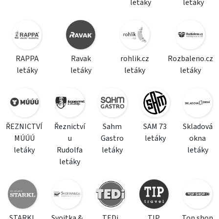
letáky
letáky
RAPPA
Ravak
rohlik.cz
Rozbaleno.cz
letáky
letáky
letáky
letáky
ŘEZNICTVÍ
Řeznictví
Sahm
SAM 73
Skladová
MÚÚÚ
u
Gastro
letáky
okna
letáky
Rudolfa
letáky
letáky
letáky
STARKL
Svojtka &
TEDi
TIP
Top shop