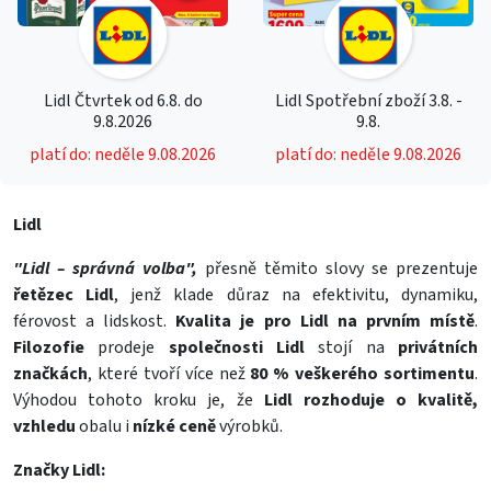
Lidl Čtvrtek od 6.8. do
Lidl Spotřební zboží 3.8. -
9.8.2026
9.8.
platí do: neděle 9.08.2026
platí do: neděle 9.08.2026
Lidl
"Lidl – správná volba",
přesně těmito slovy se prezentuje
řetězec Lidl
, jenž klade důraz na efektivitu, dynamiku,
férovost a lidskost.
Kvalita je pro Lidl na prvním místě
.
Filozofie
prodeje
společnosti Lidl
stojí na
privátních
značkách
, které tvoří více než
80 % veškerého sortimentu
.
Výhodou tohoto kroku je, že
Lidl rozhoduje o kvalitě,
vzhledu
obalu i
nízké ceně
výrobků.
Značky Lidl: