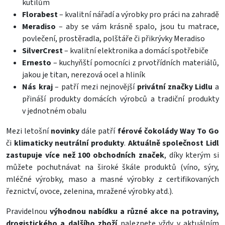
kutilům
Florabest
– kvalitní nářadí a výrobky pro práci na zahradě
Meradiso
– aby se vám krásně spalo, jsou tu matrace,
povlečení, prostěradla, polštáře či přikrývky Meradiso
SilverCrest
– kvalitní elektronika a domácí spotřebiče
Ernesto
– kuchyňští pomocníci z prvotřídních materiálů,
jakou je titan, nerezová ocel a hliník
Nás kraj
– patří mezi nejnovější
privátní značky Lidlu
a
přináší produkty domácích výrobců a tradiční produkty
v jednotném obalu
Mezi letošní
novinky
dále patří
férové čokolády Way To Go
či
klimaticky neutrální produkty
.
Aktuálně společnost Lidl
zastupuje více než 100 obchodních značek
, díky kterým si
můžete pochutnávat na široké škále produktů (víno, sýry,
mléčné výrobky, maso a masné výrobky z certifikovaných
řeznictví, ovoce, zelenina, mražené výrobky atd.).
Pravidelnou
výhodnou nabídku a různé akce na potraviny,
drogistického a dalšího zboží
naleznete vždy v aktuálním