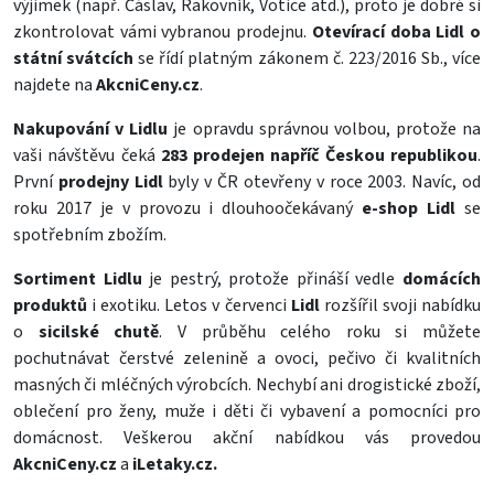
výjimek (např. Čáslav, Rakovník, Votice atd.), proto je dobré si
zkontrolovat vámi vybranou prodejnu.
Otevírací doba Lidl o
státní svátcích
se řídí platným zákonem č. 223/2016 Sb., více
najdete na
AkcniCeny.cz
.
Nakupování v Lidlu
je opravdu správnou volbou, protože na
vaši návštěvu čeká
283 prodejen napříč Českou republikou
.
První
prodejny Lidl
byly v ČR otevřeny v roce 2003. Navíc, od
roku 2017 je v provozu i dlouhoočekávaný
e-shop Lidl
se
spotřebním zbožím.
Sortiment Lidlu
je pestrý, protože přináší vedle
domácích
produktů
i exotiku. Letos v červenci
Lidl
rozšířil svoji nabídku
o
sicilské chutě
.
V průběhu celého roku si můžete
pochutnávat čerstvé
zelenině
a
ovoci
,
pečivo
či kvalitních
masných
či
mléčných výrobcích
. Nechybí ani
drogistické zboží
,
oblečení pro
ženy
,
muže
i
děti
či vybavení a pomocníci pro
domácnost
. Veškerou akční nabídkou vás provedou
AkcniCeny.cz
a
iLetaky.cz
.