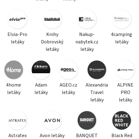
Elvia-Pro
Knihy
Nakup-
4camping
letáky
Dobrovský
nabytek.cz
letáky
letáky
letáky
4home
Adam
AGEO.cz
Alexandria
ALPINE
letáky
letáky
letáky
Travel
PRO
letáky
letáky
Astratex
Avon letáky
BANQUET
Black Red