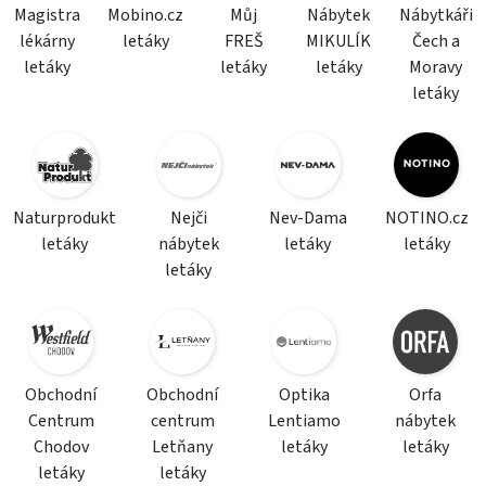
Magistra
Mobino.cz
Můj
Nábytek
Nábytkáři
lékárny
letáky
FREŠ
MIKULÍK
Čech a
letáky
letáky
letáky
Moravy
letáky
Naturprodukt
Nejči
Nev-Dama
NOTINO.cz
letáky
nábytek
letáky
letáky
letáky
Obchodní
Obchodní
Optika
Orfa
Centrum
centrum
Lentiamo
nábytek
Chodov
Letňany
letáky
letáky
letáky
letáky