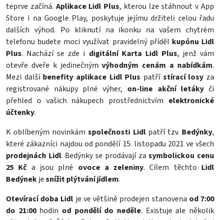
teprve začíná.
Aplikace Lidl Plus
, kterou lze stáhnout v App
Store i na Google Play, poskytuje jejímu držiteli celou řadu
dalších výhod. Po kliknutí na ikonku na vašem chytrém
telefonu budete moci využívat pravidelný příděl
kupónu Lidl
Plus
. Nachází se zde i
digitální Karta Lidl Plus
, jenž vám
otevře dveře k jedinečným
výhodným cenám a nabídkám
.
Mezi další
benefity
aplikace Lidl Plus
patří
stírací losy
za
registrované nákupy plné výher,
on-line akční letáky
či
přehled o vašich nákupech prostřednictvím
elektronické
účtenky
.
K oblíbeným novinkám
společnosti Lidl
patří tzv.
Bedýnky
,
které zákazníci najdou od pondělí 15. listopadu 2021 ve všech
prodejnách Lidl
. Bedýnky se prodávají za
symbolickou cenu
25 Kč
a jsou plné
ovoce a zeleniny
. Cílem těchto
Lidl
Bedýnek
je
snížit plýtvání jídlem
.
Otevírací doba Lidl
je ve většině prodejen stanovena
od 7:00
do 21:00
hodin
od pondělí do neděle
. Existuje ale několik