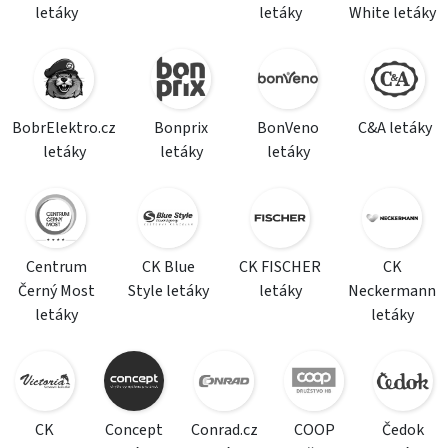
letáky
letáky
White letáky
BobrElektro.cz
Bonprix
BonVeno
C&A letáky
letáky
letáky
letáky
Centrum
CK Blue
CK FISCHER
CK
Černý Most
Style letáky
letáky
Neckermann
letáky
letáky
CK
Concept
Conrad.cz
COOP
Čedok