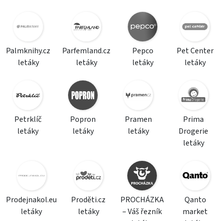
Palmknihy.cz
Parfemland.cz
Pepco
Pet Center
letáky
letáky
letáky
letáky
Petrklíč
Popron
Pramen
Prima
letáky
letáky
letáky
Drogerie
letáky
Prodejnakol.eu
Proděti.cz
PROCHÁZKA
Qanto
letáky
letáky
– Váš řezník
market