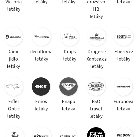
Victoria
letáky
letáky
družstvo
letáky
letáky
HB
letáky
Dáme
decoDoma
Draps
Drogerie
Eberry.cz
jídlo
letáky
letáky
Xantea.cz
letáky
letáky
letáky
Eiffel
Emos
Enapo
ESO
Euronova
Optic
letáky
letáky
travel
letáky
letáky
letáky