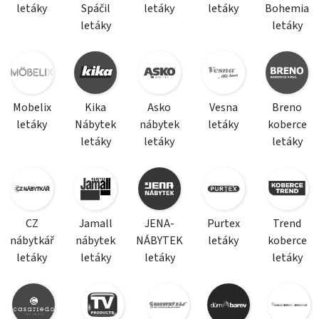
letáky
Spáčil
letáky
letáky
Bohemia
letáky
letáky
Mobelix
Kika
Asko
Vesna
Breno
letáky
Nábytek
nábytek
letáky
koberce
letáky
letáky
letáky
CZ
Jamall
JENA-
Purtex
Trend
nábytkář
nábytek
NÁBYTEK
letáky
koberce
letáky
letáky
letáky
letáky