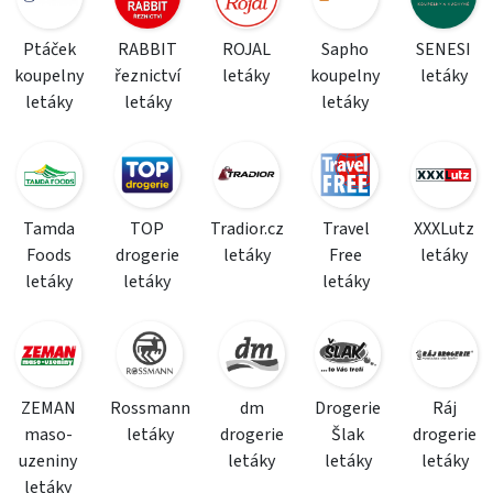
Ptáček
RABBIT
ROJAL
Sapho
SENESI
koupelny
řeznictví
letáky
koupelny
letáky
letáky
letáky
letáky
Tamda
TOP
Tradior.cz
Travel
XXXLutz
Foods
drogerie
letáky
Free
letáky
letáky
letáky
letáky
ZEMAN
Rossmann
dm
Drogerie
Ráj
maso-
letáky
drogerie
Šlak
drogerie
uzeniny
letáky
letáky
letáky
letáky