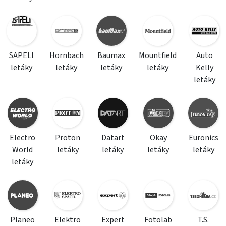
SAPELI
Hornbach
Baumax
Mountfield
Auto
letáky
letáky
letáky
letáky
Kelly
letáky
Electro
Proton
Datart
Okay
Euronics
World
letáky
letáky
letáky
letáky
letáky
Planeo
Elektro
Expert
Fotolab
T.S.