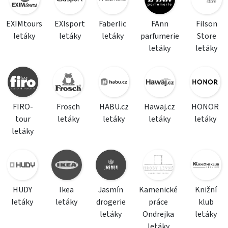
EXIMtours
EXIsport
Faberlic
FAnn
Filson
letáky
letáky
letáky
parfumerie
Store
letáky
letáky
FIRO-
Frosch
HABU.cz
Hawaj.cz
HONOR
tour
letáky
letáky
letáky
letáky
letáky
HUDY
Ikea
Jasmín
Kamenické
Knižní
letáky
letáky
drogerie
práce
klub
letáky
Ondrejka
letáky
letáky