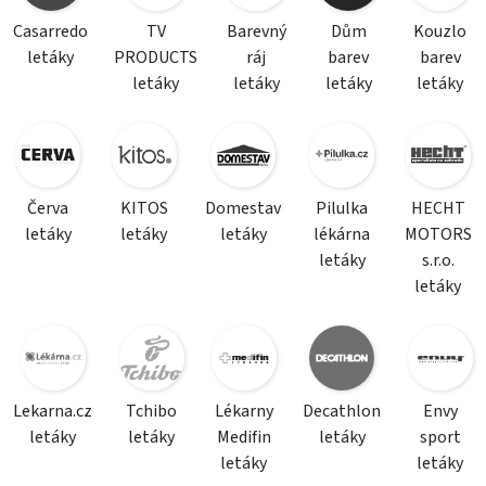
Casarredo
TV
Barevný
Dům
Kouzlo
letáky
PRODUCTS
ráj
barev
barev
letáky
letáky
letáky
letáky
Červa
KITOS
Domestav
Pilulka
HECHT
letáky
letáky
letáky
lékárna
MOTORS
letáky
s.r.o.
letáky
Lekarna.cz
Tchibo
Lékarny
Decathlon
Envy
letáky
letáky
Medifin
letáky
sport
letáky
letáky