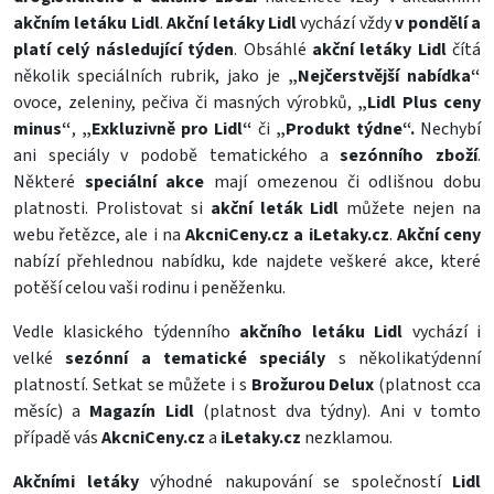
akčním letáku Lidl
.
Akční letáky Lidl
vychází vždy
v pondělí a
platí celý následující týden
. Obsáhlé
akční letáky Lidl
čítá
několik speciálních rubrik, jako je
„Nejčerstvější nabídka“
ovoce, zeleniny, pečiva či masných výrobků,
„Lidl Plus ceny
minus“
,
„Exkluzivně pro Lidl“
či
„Produkt týdne“.
Nechybí
ani speciály v podobě tematického a
sezónního zboží
.
Některé
speciální akce
mají omezenou či odlišnou dobu
platnosti. Prolistovat si
akční leták Lidl
můžete nejen na
webu řetězce, ale i na
AkcniCeny.cz
a
iLetaky.cz
.
Akční ceny
nabízí přehlednou nabídku, kde najdete veškeré akce, které
potěší celou vaši rodinu i peněženku.
Vedle klasického týdenního
akčního letáku Lidl
vychází i
velké
sezónní a tematické speciály
s několikatýdenní
platností. Setkat se můžete i s
Brožurou Delux
(platnost cca
měsíc) a
Magazín Lidl
(platnost dva týdny). Ani v tomto
případě vás
AkcniCeny.cz
a
iLetaky.cz
nezklamou.
Akčními letáky
výhodné nakupování se společností
Lidl