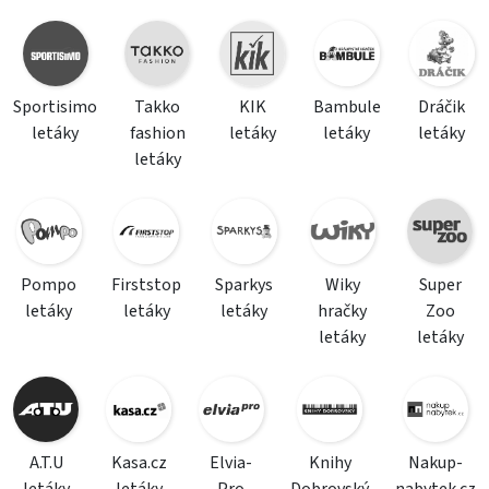
Sportisimo
Takko
KIK
Bambule
Dráčik
letáky
fashion
letáky
letáky
letáky
letáky
Pompo
Firststop
Sparkys
Wiky
Super
letáky
letáky
letáky
hračky
Zoo
letáky
letáky
A.T.U
Kasa.cz
Elvia-
Knihy
Nakup-