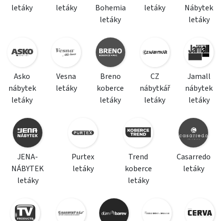
letáky
letáky
Bohemia
letáky
Nábytek
letáky
letáky
Asko
Vesna
Breno
CZ
Jamall
nábytek
letáky
koberce
nábytkář
nábytek
letáky
letáky
letáky
letáky
JENA-
Purtex
Trend
Casarredo
NÁBYTEK
letáky
koberce
letáky
letáky
letáky