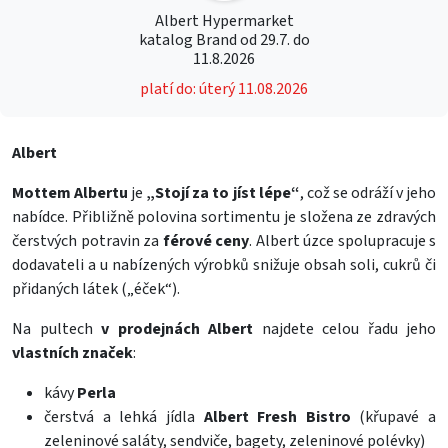
Albert Hypermarket
katalog Brand od 29.7. do
11.8.2026
platí do: úterý 11.08.2026
Albert
Mottem Albertu
je
„Stojí za to jíst lépe“
, což se odráží v jeho
nabídce. Přibližně polovina sortimentu je složena ze zdravých
čerstvých potravin za
férové ceny
. Albert úzce spolupracuje s
dodavateli a u nabízených výrobků snižuje obsah soli, cukrů či
přidaných látek („éček“).
Na pultech
v prodejnách Albert
najdete celou řadu jeho
vlastních značek
:
kávy
Perla
čerstvá a lehká jídla
Albert Fresh Bistro
(křupavé a
zeleninové saláty, sendviče, bagety, zeleninové polévky)