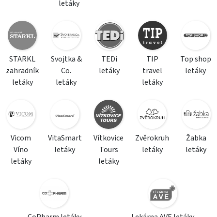
letáky
STARKL
Svojtka &
TEDi
TIP
Top shop
zahradník
Co.
letáky
travel
letáky
letáky
letáky
letáky
Vicom
VitaSmart
Vítkovice
Zvěrokruh
Žabka
Víno
letáky
Tours
letáky
letáky
letáky
letáky