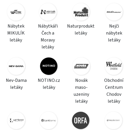
Nábytek
Nábytkáři
Naturprodukt
Nejči
MIKULÍK
Čech a
letáky
nábytek
letáky
Moravy
letáky
letáky
Nev-Dama
NOTINO.cz
Novák
Obchodní
letáky
letáky
maso-
Centrum
uzeniny
Chodov
letáky
letáky