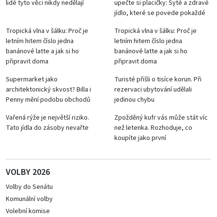
lidé tyto věci nikdy nedělají
upečte si placičky: Syté a zdravé
jídlo, které se povede pokaždé
Tropická vlna v šálku: Proč je
Tropická vlna v šálku: Proč je
letním hitem číslo jedna
letním hitem číslo jedna
banánové latte a jak si ho
banánové latte a jak si ho
připravit doma
připravit doma
Supermarket jako
Turisté přišli o tisíce korun. Při
architektonický skvost? Billa i
rezervaci ubytování udělali
Penny mění podobu obchodů
jedinou chybu
Vařená rýže je největší riziko.
Zpožděný kufr vás může stát víc
Tato jídla do zásoby nevařte
než letenka. Rozhoduje, co
koupíte jako první
VOLBY 2026
Volby do Senátu
Komunální volby
Volební komise