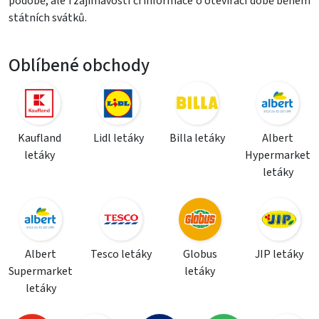
podobě, ale i zajímavosti či informace o otevírací době během
státních svátků.
Oblíbené obchody
Kaufland
Lidl letáky
Billa letáky
Albert
letáky
Hypermarket
letáky
Albert
Tesco letáky
Globus
JIP letáky
Supermarket
letáky
letáky