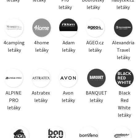
letáky
letáky
Pro
Dobrovský
nabytek.cz
letáky
letáky
letáky
4camping
4home
Adam
AGEO.cz
Alexandria
letáky
letáky
letáky
letáky
Travel
letáky
ALPINE
Astratex
Avon
BANQUET
Black
PRO
letáky
letáky
letáky
Red
letáky
White
letáky