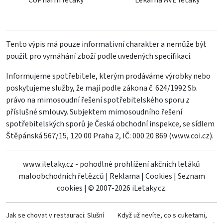
CoPharm letáky
Lekárna AVE letáky
Tento výpis má pouze informativní charakter a nemůže být
použit pro vymáhání zboží podle uvedených specifikací.
Informujeme spotřebitele, kterým prodáváme výrobky nebo
poskytujeme služby, že mají podle zákona č. 624/1992 Sb.
právo na mimosoudní řešení spotřebitelského sporu z
příslušné smlouvy. Subjektem mimosoudního řešení
spotřebitelských sporů je Česká obchodní inspekce, se sídlem
Štěpánská 567/15, 120 00 Praha 2, IČ: 000 20 869 (
www.coi.cz
).
www.iletaky.cz - pohodlné prohlížení akčních letáků
maloobchodních řetězců
|
Reklama
|
Cookies
|
Seznam
cookies
|
© 2007-2026 iLetaky.cz.
Jak se chovat v restauraci: Slušní
Když už nevíte, co s cuketami,