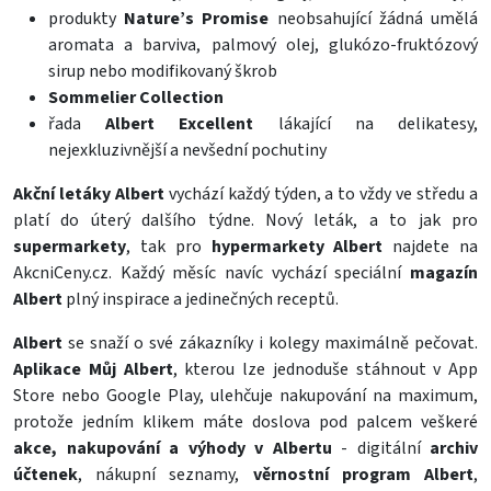
produkty
Nature’s Promise
neobsahující žádná umělá
aromata a barviva, palmový olej, glukózo-fruktózový
sirup nebo modifikovaný škrob
Sommelier Collection
řada
Albert Excellent
lákající na delikatesy,
nejexkluzivnější a nevšední pochutiny
Akční letáky Albert
vychází každý týden, a to vždy ve středu a
platí do úterý dalšího týdne. Nový leták, a to jak pro
supermarkety
, tak pro
hypermarkety
Albert
najdete na
AkcniCeny.cz
. Každý měsíc navíc vychází speciální
magazín
Albert
plný inspirace a jedinečných receptů.
Albert
se snaží o své zákazníky i kolegy maximálně pečovat.
Aplikace Můj Albert
, kterou lze jednoduše stáhnout v App
Store nebo Google Play, ulehčuje nakupování na maximum,
protože jedním klikem máte doslova pod palcem veškeré
akce,
nakupování a výhody v Albertu
- digitální
archiv
účtenek
, nákupní seznamy,
věrnostní program Albert
,