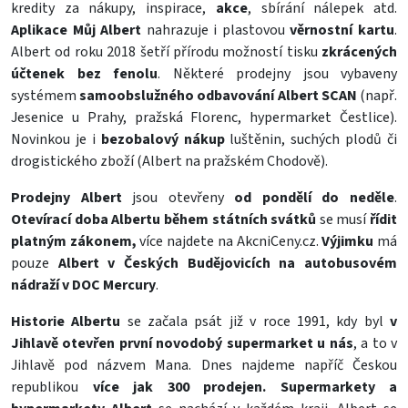
kredity za nákupy, inspirace,
akce
, sbírání nálepek atd.
Aplikace Můj Albert
nahrazuje i plastovou
věrnostní kartu
.
Albert od roku 2018 šetří přírodu možností tisku
zkrácených
účtenek bez fenolu
. Některé prodejny jsou vybaveny
systémem
samoobslužného odbavování Albert SCAN
(např.
Jesenice u Prahy, pražská Florenc, hypermarket Čestlice).
Novinkou je i
bezobalový nákup
luštěnin, suchých plodů či
drogistického zboží (Albert na pražském Chodově).
Prodejny Albert
jsou otevřeny
od pondělí do neděle
.
Otevírací doba Albertu během státních svátků
se musí
řídit
platným zákonem,
více najdete na
AkcniCeny.cz
.
Výjimku
má
pouze
Albert v Českých Budějovicích na autobusovém
nádraží v DOC Mercury
.
Historie Albertu
se začala psát již v roce 1991, kdy byl
v
Jihlavě otevřen první novodobý supermarket u nás
, a to v
Jihlavě pod názvem Mana. Dnes najdeme napříč Českou
republikou
více jak 300 prodejen. S
upermarkety a