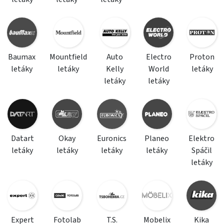
Baumax
Mountfield
Auto
Electro
Proton
letáky
letáky
Kelly
World
letáky
letáky
letáky
Datart
Okay
Euronics
Planeo
Elektro
letáky
letáky
letáky
letáky
Spáčil
letáky
Expert
Fotolab
T.S.
Mobelix
Kika