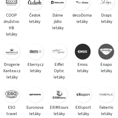
COOP
Čedok
Dáme
decoDoma
Draps
družstvo
letáky
jídlo
letáky
letáky
HB
letáky
letáky
Drogerie
Eberry.cz
Eiffel
Emos
Enapo
Xantea.cz
letáky
Optic
letáky
letáky
letáky
letáky
ESO
Euronova
EXIMtours
EXIsport
Faberlic
travel
letáky
letáky
letáky
letáky