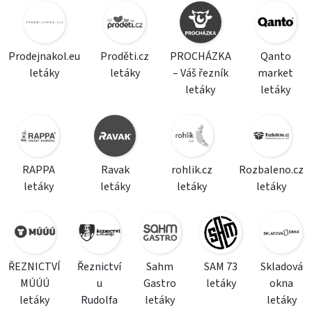
Prodejnakol.eu
Proděti.cz
PROCHÁZKA
Qanto
letáky
letáky
– Váš řezník
market
letáky
letáky
RAPPA
Ravak
rohlik.cz
Rozbaleno.cz
letáky
letáky
letáky
letáky
ŘEZNICTVÍ
Řeznictví
Sahm
SAM 73
Skladová
MÚÚÚ
u
Gastro
letáky
okna
letáky
Rudolfa
letáky
letáky