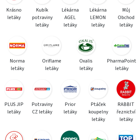
Krásno
Kubík
Lékárna
Lékárna
Můj
letáky
potraviny
AGEL
LEMON
Obchod
letáky
letáky
letáky
letáky
Norma
Oriflame
Oxalis
PharmaPoint
letáky
letáky
letáky
letáky
PLUS JIP
Potraviny
Prior
Ptáček
RABBIT
letáky
CZ letáky
letáky
koupelny
řeznictví
letáky
letáky