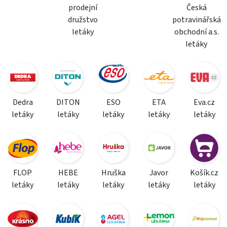
prodejní
Česká
družstvo
potravinářská
letáky
obchodní a.s.
letáky
Dedra
DITON
ESO
ETA
Eva.cz
letáky
letáky
letáky
letáky
letáky
FLOP
HEBE
Hruška
Javor
Košík.cz
letáky
letáky
letáky
letáky
letáky