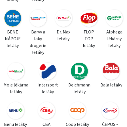
BENE
Barvy a
Dr. Max
FLOP
Alphega
NÁPOJE
laky
letáky
TOP
lékárny
letáky
drogerie
letáky
letáky
letáky
Moje lékárna
Intersport
Deichmann
Bala letáky
letáky
letáky
letáky
Benu letáky
CBA
Coop letáky
ČEPOS -