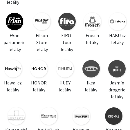
letáky
FAnn
Filson
FIRO-
Frosch
HABU.cz
parfumerie
Store
tour
letáky
letáky
letáky
letáky
letáky
Hawaj.cz
HONOR
HUDY
Ikea
Jasmín
letáky
letáky
letáky
letáky
drogerie
letáky