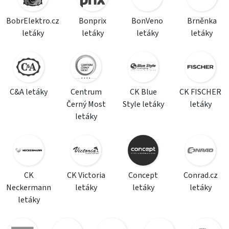
BobrElektro.cz
Bonprix
BonVeno
Brněnka
letáky
letáky
letáky
letáky
C&A letáky
Centrum
CK Blue
CK FISCHER
Černý Most
Style letáky
letáky
letáky
CK
CK Victoria
Concept
Conrad.cz
Neckermann
letáky
letáky
letáky
letáky