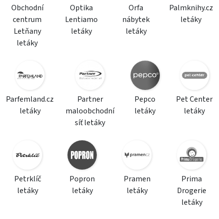
Obchodní
Optika
Orfa
Palmknihy.cz
centrum
Lentiamo
nábytek
letáky
Letňany
letáky
letáky
letáky
Parfemland.cz
Partner
Pepco
Pet Center
letáky
maloobchodní
letáky
letáky
síť letáky
Petrklíč
Popron
Pramen
Prima
letáky
letáky
letáky
Drogerie
letáky