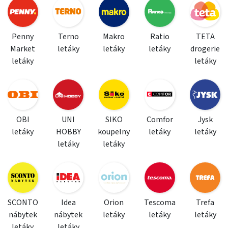
Penny
Terno
Makro
Ratio
TETA
Market
letáky
letáky
letáky
drogerie
letáky
letáky
OBI
UNI
SIKO
Comfor
Jysk
letáky
HOBBY
koupelny
letáky
letáky
letáky
letáky
SCONTO
Idea
Orion
Tescoma
Trefa
nábytek
nábytek
letáky
letáky
letáky
letáky
letáky