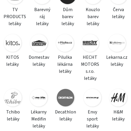
TV
Barevný
Dům
Kouzlo
Červa
PRODUCTS
ráj
barev
barev
letáky
letáky
letáky
letáky
letáky
KITOS
Domestav
Pilulka
HECHT
Lekarna.cz
letáky
letáky
lékárna
MOTORS
letáky
letáky
s.r.o.
letáky
Tchibo
Lékarny
Decathlon
Envy
H&M
letáky
Medifin
letáky
sport
letáky
letáky
letáky