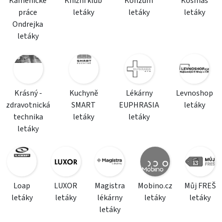
Kamenické
Knižní klub
Konzum
Kosmas
práce
letáky
letáky
letáky
Ondrejka
letáky
Krásný -
Kuchyně
Lékárny
Levnoshop
zdravotnická
SMART
EUPHRASIA
letáky
technika
letáky
letáky
letáky
Loap
LUXOR
Magistra
Mobino.cz
Můj FREŠ
letáky
letáky
lékárny
letáky
letáky
letáky