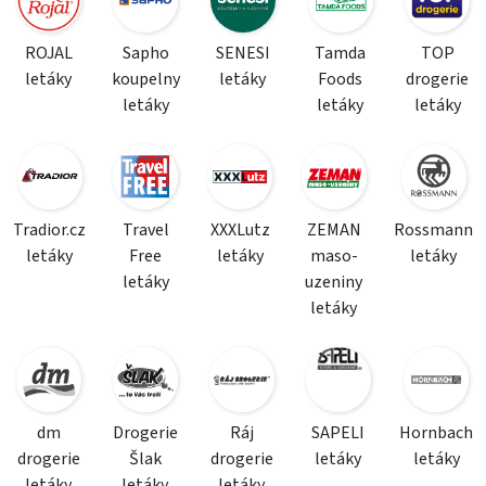
ROJAL
Sapho
SENESI
Tamda
TOP
letáky
koupelny
letáky
Foods
drogerie
letáky
letáky
letáky
Tradior.cz
Travel
XXXLutz
ZEMAN
Rossmann
letáky
Free
letáky
maso-
letáky
letáky
uzeniny
letáky
dm
Drogerie
Ráj
SAPELI
Hornbach
drogerie
Šlak
drogerie
letáky
letáky
letáky
letáky
letáky