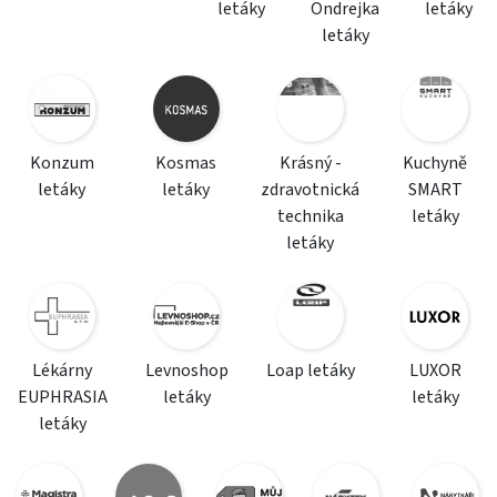
letáky
Ondrejka
letáky
letáky
Konzum
Kosmas
Krásný -
Kuchyně
letáky
letáky
zdravotnická
SMART
technika
letáky
letáky
Lékárny
Levnoshop
Loap letáky
LUXOR
EUPHRASIA
letáky
letáky
letáky