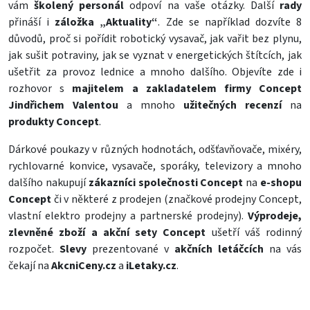
vám
školený personál
odpoví na vaše otázky. Další
rady
přináší i
záložka „Aktuality“
. Zde se například dozvíte 8
důvodů, proč si pořídit robotický vysavač, jak vařit bez plynu,
jak sušit potraviny, jak se vyznat v energetických štítcích, jak
ušetřit za provoz lednice a mnoho dalšího. Objevíte zde i
rozhovor s
majitelem a zakladatelem firmy Concept
Jindřichem Valentou
a mnoho
užitečných recenzí
na
produkty Concept
.
Dárkové poukazy v různých hodnotách, odšťavňovače, mixéry,
rychlovarné
konvice
,
vysavače
,
sporáky
,
televizory
a mnoho
dalšího nakupují
zákazníci společnosti Concept
na
e-shopu
Concept
či v některé z prodejen (značkové prodejny Concept,
vlastní elektro prodejny a partnerské prodejny).
Výprodeje,
zlevněné zboží a akční sety Concept
ušetří váš rodinný
rozpočet.
Slevy
prezentované v
akčních letáčcích
na vás
čekají na
AkcniCeny.cz
a
iLetaky.cz
.