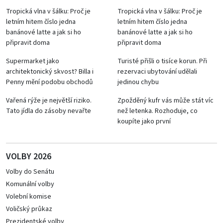
Tropická vlna v šálku: Proč je
Tropická vlna v šálku: Proč je
letním hitem číslo jedna
letním hitem číslo jedna
banánové latte a jak si ho
banánové latte a jak si ho
připravit doma
připravit doma
Supermarket jako
Turisté přišli o tisíce korun. Při
architektonický skvost? Billa i
rezervaci ubytování udělali
Penny mění podobu obchodů
jedinou chybu
Vařená rýže je největší riziko.
Zpožděný kufr vás může stát víc
Tato jídla do zásoby nevařte
než letenka. Rozhoduje, co
koupíte jako první
VOLBY 2026
Volby do Senátu
Komunální volby
Volební komise
Voličský průkaz
Prezidentské volby