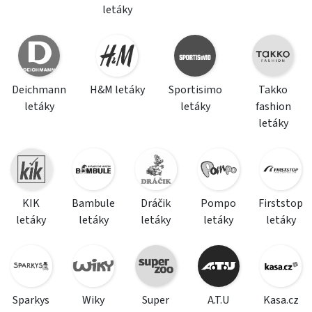
letáky
Deichmann
H&M letáky
Sportisimo
Takko
letáky
letáky
fashion
letáky
KIK
Bambule
Dráčik
Pompo
Firststop
letáky
letáky
letáky
letáky
letáky
Sparkys
Wiky
Super
A.T.U
Kasa.cz