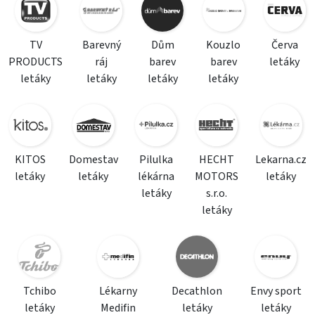
TV
Barevný
Dům
Kouzlo
Červa
PRODUCTS
ráj
barev
barev
letáky
letáky
letáky
letáky
letáky
KITOS
Domestav
Pilulka
HECHT
Lekarna.cz
letáky
letáky
lékárna
MOTORS
letáky
letáky
s.r.o.
letáky
Tchibo
Lékarny
Decathlon
Envy sport
letáky
Medifin
letáky
letáky