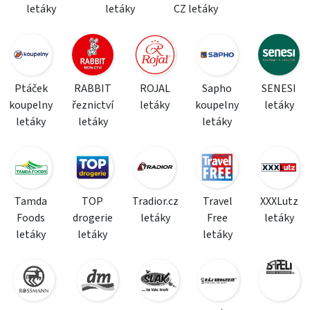
letáky
letáky
CZ letáky
Ptáček
RABBIT
ROJAL
Sapho
SENESI
koupelny
řeznictví
letáky
koupelny
letáky
letáky
letáky
letáky
Tamda
TOP
Tradior.cz
Travel
XXXLutz
Foods
drogerie
letáky
Free
letáky
letáky
letáky
letáky