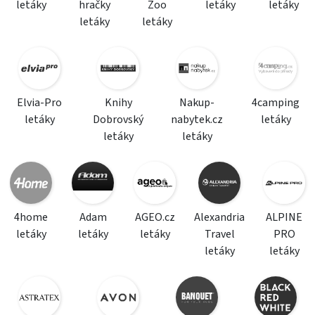
letáky
hračky
Zoo
letáky
letáky
letáky
letáky
Elvia-Pro
Knihy
Nakup-
4camping
letáky
Dobrovský
nabytek.cz
letáky
letáky
letáky
4home
Adam
AGEO.cz
Alexandria
ALPINE
letáky
letáky
letáky
Travel
PRO
letáky
letáky