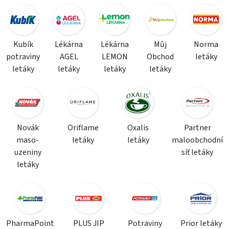
Kubík
Lékárna
Lékárna
Můj
Norma
potraviny
AGEL
LEMON
Obchod
letáky
letáky
letáky
letáky
letáky
Novák
Oriflame
Oxalis
Partner
maso-
letáky
letáky
maloobchodní
uzeniny
síť letáky
letáky
PharmaPoint
PLUS JIP
Potraviny
Prior letáky