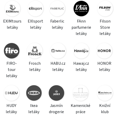
EXIMtours
EXIsport
Faberlic
FAnn
Filson
letáky
letáky
letáky
parfumerie
Store
letáky
letáky
FIRO-
Frosch
HABU.cz
Hawaj.cz
HONOR
tour
letáky
letáky
letáky
letáky
letáky
HUDY
Ikea
Jasmín
Kamenické
Knižní
letáky
letáky
drogerie
práce
klub