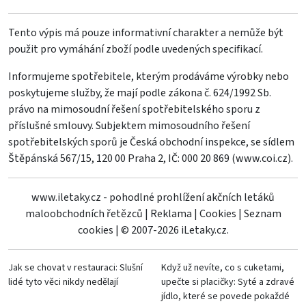
Tento výpis má pouze informativní charakter a nemůže být
použit pro vymáhání zboží podle uvedených specifikací.
Informujeme spotřebitele, kterým prodáváme výrobky nebo
poskytujeme služby, že mají podle zákona č. 624/1992 Sb.
právo na mimosoudní řešení spotřebitelského sporu z
příslušné smlouvy. Subjektem mimosoudního řešení
spotřebitelských sporů je Česká obchodní inspekce, se sídlem
Štěpánská 567/15, 120 00 Praha 2, IČ: 000 20 869 (
www.coi.cz
).
www.iletaky.cz - pohodlné prohlížení akčních letáků
maloobchodních řetězců
|
Reklama
|
Cookies
|
Seznam
cookies
|
© 2007-2026 iLetaky.cz.
Jak se chovat v restauraci: Slušní
Když už nevíte, co s cuketami,
lidé tyto věci nikdy nedělají
upečte si placičky: Syté a zdravé
jídlo, které se povede pokaždé