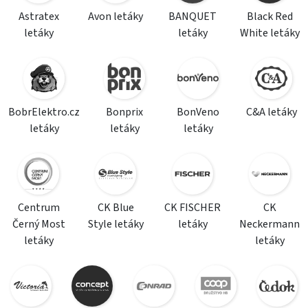
Astratex
Avon letáky
BANQUET
Black Red
letáky
letáky
White letáky
BobrElektro.cz
Bonprix
BonVeno
C&A letáky
letáky
letáky
letáky
Centrum
CK Blue
CK FISCHER
CK
Černý Most
Style letáky
letáky
Neckermann
letáky
letáky