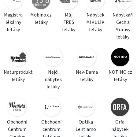
Magistra
Mobino.cz
Můj
Nábytek
Nábytkáři
lékárny
letáky
FREŠ
MIKULÍK
Čech a
letáky
letáky
letáky
Moravy
letáky
Naturprodukt
Nejči
Nev-Dama
NOTINO.cz
letáky
nábytek
letáky
letáky
letáky
Obchodní
Obchodní
Optika
Orfa
Centrum
centrum
Lentiamo
nábytek
Chodov
Letňany
letáky
letáky