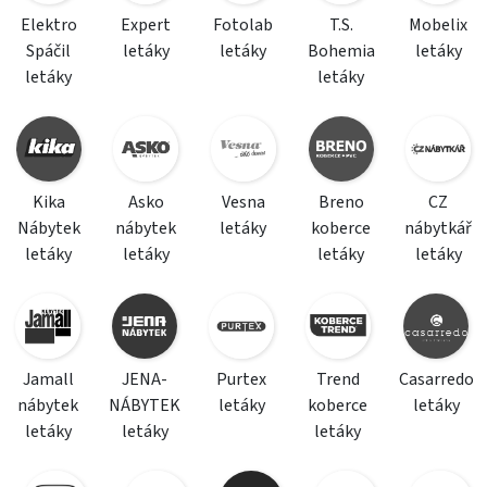
Elektro
Expert
Fotolab
T.S.
Mobelix
Spáčil
letáky
letáky
Bohemia
letáky
letáky
letáky
Kika
Asko
Vesna
Breno
CZ
Nábytek
nábytek
letáky
koberce
nábytkář
letáky
letáky
letáky
letáky
Jamall
JENA-
Purtex
Trend
Casarredo
nábytek
NÁBYTEK
letáky
koberce
letáky
letáky
letáky
letáky