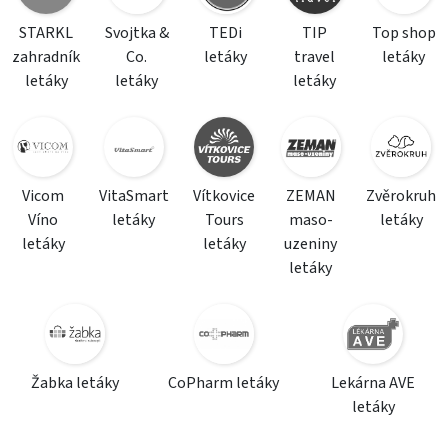
STARKL
Svojtka &
TEDi
TIP
Top shop
zahradník
Co.
letáky
travel
letáky
letáky
letáky
letáky
Vicom
VitaSmart
Vítkovice
ZEMAN
Zvěrokruh
Víno
letáky
Tours
maso-
letáky
letáky
letáky
uzeniny
letáky
Žabka letáky
CoPharm letáky
Lekárna AVE
letáky