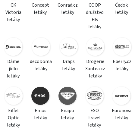
CK
Concept
Conrad.cz
COOP
Čedok
Victoria
letáky
letáky
družstvo
letáky
letáky
HB
letáky
Dáme
decoDoma
Draps
Drogerie
Eberry.cz
jídlo
letáky
letáky
Xantea.cz
letáky
letáky
letáky
Eiffel
Emos
Enapo
ESO
Euronova
Optic
letáky
letáky
travel
letáky
letáky
letáky