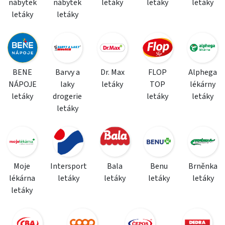
nábytek
nábytek
letáky
letáky
letáky
letáky
letáky
BENE
Barvy a
Dr. Max
FLOP
Alphega
NÁPOJE
laky
letáky
TOP
lékárny
letáky
drogerie
letáky
letáky
letáky
Moje
Intersport
Bala
Benu
Brněnka
lékárna
letáky
letáky
letáky
letáky
letáky