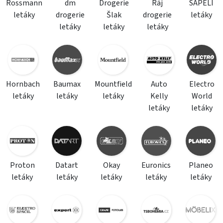
Rossmann
dm
Drogerie
Ráj
SAPELI
letáky
drogerie
Šlak
drogerie
letáky
letáky
letáky
letáky
Hornbach
Baumax
Mountfield
Auto
Electro
letáky
letáky
letáky
Kelly
World
letáky
letáky
Proton
Datart
Okay
Euronics
Planeo
letáky
letáky
letáky
letáky
letáky