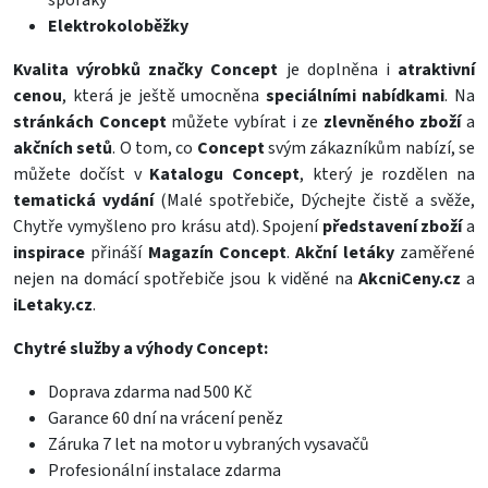
sporáky
Elektrokoloběžky
Kvalita výrobků značky Concept
je doplněna i
atraktivní
cenou
, která je ještě umocněna
speciálními nabídkami
. Na
stránkách Concept
můžete vybírat i ze
zlevněného zboží
a
akčních setů
. O tom, co
Concept
svým zákazníkům nabízí, se
můžete dočíst v
Katalogu Concept
, který je rozdělen na
tematická vydání
(Malé spotřebiče, Dýchejte čistě a svěže,
Chytře vymyšleno pro krásu atd). Spojení
představení zboží
a
inspirace
přináší
Magazín Concept
.
Akční letáky
zaměřené
nejen na domácí spotřebiče jsou k viděné na
AkcniCeny.cz
a
iLetaky.cz
.
Chytré služby a výhody Concept:
Doprava zdarma nad 500 Kč
Garance 60 dní na vrácení peněz
Záruka 7 let na motor u vybraných vysavačů
Profesionální instalace zdarma