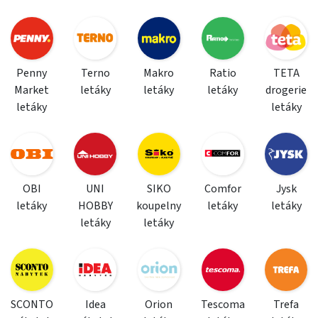
Penny
Terno
Makro
Ratio
TETA
Market
letáky
letáky
letáky
drogerie
letáky
letáky
OBI
UNI
SIKO
Comfor
Jysk
letáky
HOBBY
koupelny
letáky
letáky
letáky
letáky
SCONTO
Idea
Orion
Tescoma
Trefa