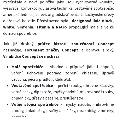
rozrůstala o nové položky, jako jsou rychlovarné konvice,
vysavače, konvektory, vlasová technika, vestavěné spotřebiče,
americké lednice, televizory, odšťavňovače či kuchyňské dřezy
a dřezové baterie. Představena byla i
designová linie Black,
White, Sinfonia, Titania a Retro
propojující malé a velké
domácí spotřebiče.
Jak již drobný
průřez historií společností Concept
naznačuje,
sortiment značky Concept
je opravdu široký.
V nabídce Concept se nachází
:
Malé spotřebiče
– vhodné k přípravě jídla i nápojů,
vaření, uchování potravy, topení, chlazení, úpravě
vzduchu, péči o prádlo, úklidu atd.
Vestavěné spotřebiče
– pečící trouby, ohřevné zásuvky,
varné desky, digestoře, myčky nádobí, mikrovlnné trouby,
chladničky, dřezy a baterie, příslušenství
Volně stojící
spotřebiče
– myčky nádobí, mikrovlnné
trouby, chladničky, pračky a sušičky, mrazničky, vinotéky,