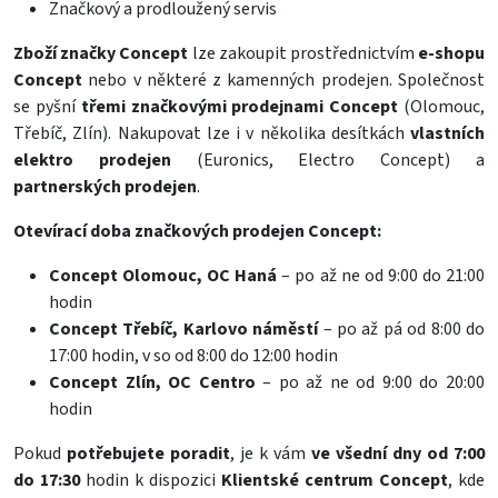
Značkový a prodloužený servis
Zboží značky Concept
lze zakoupit prostřednictvím
e-shopu
Concept
nebo v některé z kamenných prodejen. Společnost
se pyšní
třemi značkovými prodejnami Concept
(Olomouc,
Třebíč, Zlín). Nakupovat lze i v několika desítkách
vlastních
elektro prodejen
(Euronics, Electro Concept) a
partnerských prodejen
.
Otevírací doba značkových prodejen Concept:
Concept Olomouc, OC Haná
– po až ne od 9:00 do 21:00
hodin
Concept Třebíč, Karlovo náměstí
– po až pá od 8:00 do
17:00 hodin, v so od 8:00 do 12:00 hodin
Concept Zlín, OC Centro
– po až ne od 9:00 do 20:00
hodin
Pokud
potřebujete poradit
, je k vám
ve všední dny od 7:00
do 17:30
hodin k dispozici
Klientské centrum Concept
, kde