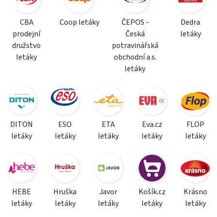
CBA
Coop letáky
ČEPOS -
Dedra
prodejní
Česká
letáky
družstvo
potravinářská
letáky
obchodní a.s.
letáky
DITON
ESO
ETA
Eva.cz
FLOP
letáky
letáky
letáky
letáky
letáky
HEBE
Hruška
Javor
Košík.cz
Krásno
letáky
letáky
letáky
letáky
letáky