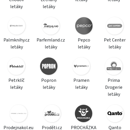
letáky
letáky
Palmknihy.cz
Parfemland.cz
Pepco
Pet Center
letáky
letáky
letáky
letáky
Petrklíč
Popron
Pramen
Prima
letáky
letáky
letáky
Drogerie
letáky
Prodejnakol.eu
Proděti.cz
PROCHÁZKA
Qanto