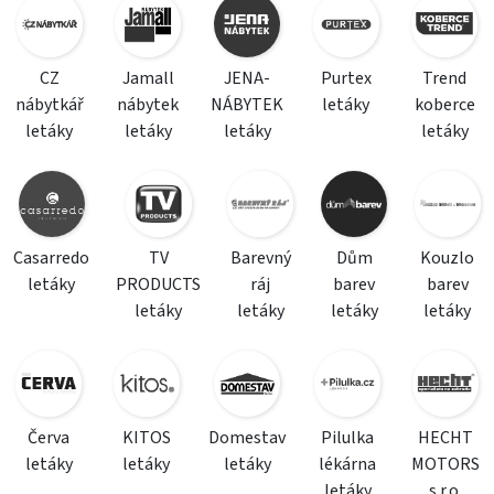
CZ
Jamall
JENA-
Purtex
Trend
nábytkář
nábytek
NÁBYTEK
letáky
koberce
letáky
letáky
letáky
letáky
Casarredo
TV
Barevný
Dům
Kouzlo
letáky
PRODUCTS
ráj
barev
barev
letáky
letáky
letáky
letáky
Červa
KITOS
Domestav
Pilulka
HECHT
letáky
letáky
letáky
lékárna
MOTORS
letáky
s.r.o.