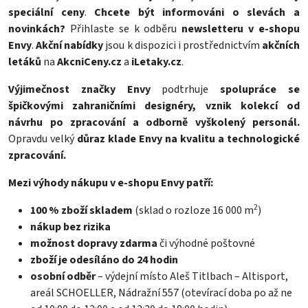
speciální ceny
.
Chcete být informováni o slevách a
novinkách?
Přihlaste se k odběru
newsletteru v e-shopu
Envy
.
Akční nabídky
jsou k dispozici i prostřednictvím
akčních
letáků
na
AkcniCeny.cz
a
iLetaky.cz
.
Výjimečnost značky Envy
podtrhuje
spolupráce se
špičkovými zahraničními designéry, vznik kolekcí od
návrhu po zpracování a odborně vyškolený personál.
Opravdu velký
důraz klade Envy
na kvalitu a technologické
zpracování.
Mezi výhody nákupu v e-shopu Envy patří:
2
100 % zboží skladem
(sklad o rozloze 16 000 m
)
nákup bez rizika
možnost dopravy zdarma
či výhodné poštovné
zboží je odesíláno do 24 hodin
osobní odběr
– výdejní místo Aleš Titlbach – Altisport,
areál SCHOELLER, Nádražní 557 (otevírací doba po až ne