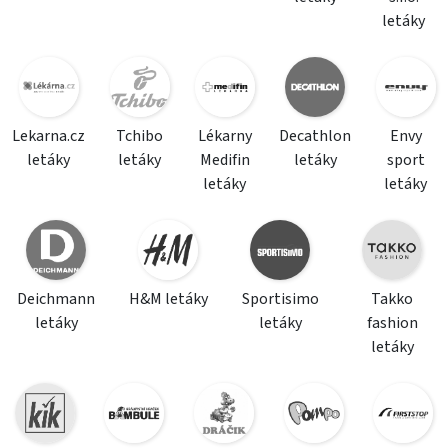
letáky
Lekarna.cz
Tchibo
Lékarny
Decathlon
Envy
letáky
letáky
Medifin
letáky
sport
letáky
letáky
Deichmann
H&M letáky
Sportisimo
Takko
letáky
letáky
fashion
letáky