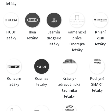
letáky
HUDY
Ikea
Jasmín
Kamenické
Knižní
letáky
letáky
drogerie
práce
klub
letáky
Ondrejka
letáky
letáky
Konzum
Kosmas
Krásný -
Kuchyně
letáky
letáky
zdravotnická
SMART
technika
letáky
letáky