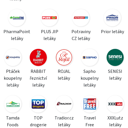
PharmaPoint
PLUS JIP
Potraviny
Prior letáky
letáky
letáky
CZ letáky
Ptáček
RABBIT
ROJAL
Sapho
SENESI
koupelny
řeznictví
letáky
koupelny
letáky
letáky
letáky
letáky
Tamda
TOP
Tradior.cz
Travel
XXXLutz
Foods
drogerie
letáky
Free
letáky