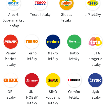
Albert
Tesco letáky
Globus
JIP letáky
Supermarket
letáky
letáky
Penny
Terno
Makro
Ratio
TETA
Market
letáky
letáky
letáky
drogerie
letáky
letáky
OBI
UNI
SIKO
Comfor
Jysk
letáky
HOBBY
koupelny
letáky
letáky
letáky
letáky