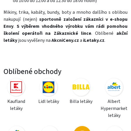
od 10:00 do 12:00 a od 12:30 do 18:00 hodin)
Mikiny
,
trika
,
kabáty
,
bundy
,
boty
a mnoho dalšího s oblibou
nakupují (nejen)
sportovně založení zákazníci v e-shopu
Envy
.
S výběrem vhodného výrobku vám rádi pomohou
školení operátoři na Zákaznické lince
. Oblíbené
akční
letáky
jsou vyvěšeny na
AkcniCeny.cz
a
iLetaky.cz
.
Oblíbené obchody
Kaufland
Lidl letáky
Billa letáky
Albert
letáky
Hypermarket
letáky