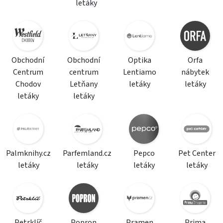
letáky
Obchodní
Obchodní
Optika
Orfa
Centrum
centrum
Lentiamo
nábytek
Chodov
Letňany
letáky
letáky
letáky
letáky
Palmknihy.cz
Parfemland.cz
Pepco
Pet Center
letáky
letáky
letáky
letáky
Petrklíč
Popron
Pramen
Prima