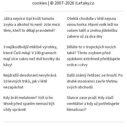
cookies
|
© 2007-2026 iLetaky.cz.
Játra nejvíce trpí kvůli tomuto
Oteklá chodidla v létě nejsou
zvyku a alkohol to není: Jste mezi
vinou horka: Hlavní viník leží na
těmi, kteří to dělají pravidelně?
vašem talíři a změna jídelníčku
zabere už za dva dny
3 nejškodlivější mléčné výrobky,
Děláte to v tropických nocích
které Češi milují: V 100 gramech
také? Tímto zvykem před
mají více cukru než dvě kostky do
spánkem extrémně přetěžujete
kávy!
srdce i cévy
Nejdražší deodorant nevyhrává.
Další známý řetězec se hroutí. Po
10 levných triků, jak v létě
druhé insolvenci zavře třetinu
nezapáchat
svých obchodů
Kdy brát melatonin? Vzít si ho
Slunce zase praží. Kdy stačí
těsně před spaním nemusí být
ventilátor a kdy už potřebujete
vždy správně
klimatizaci?