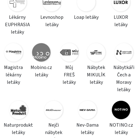
Lékárny
Levnoshop
Loap letáky
LUXOR
EUPHRASIA
letáky
letáky
letáky
Magistra
Mobino.cz
Můj
Nábytek
Nábytkáři
lékárny
letáky
FREŠ
MIKULÍK
Čech a
letáky
letáky
letáky
Moravy
letáky
Naturprodukt
Nejči
Nev-Dama
NOTINO.cz
letáky
nábytek
letáky
letáky