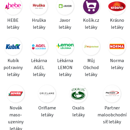
HEBE
Hruška
Javor
Košík.cz
Krásno
letáky
letáky
letáky
letáky
letáky
Kubík
Lékárna
Lékárna
Můj
Norma
potraviny
AGEL
LEMON
Obchod
letáky
letáky
letáky
letáky
letáky
Novák
Oriflame
Oxalis
Partner
maso-
letáky
letáky
maloobchodní
uzeniny
síť letáky
letáky