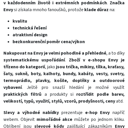
v každodenním životě i extrémních podmínkách
.
Značka
Envy
si získala mnoho fanoušků, protože
klade důraz
na:
kvalitu
technická řešení
atraktivní design
bezkonkurenční poměr cena/výkon
Nakupovat na Envy je velmi pohodlné a přehledné
, a to díky
systematickému uspořádání
.
Zboží v e-shopu Envy je
třízeno do kategorií
, jako
jsou trička, mikiny, tílka, kraťasy,
šaty, sukně, boty, kalhoty, bundy, kabáty, vesty, svetry,
termoprádlo, plavky, košile, doplňky a outdoorové
vybavení
. Ještě pro snazší hledání je možné využít
praktických filtrů
a produkty si
roztřídit podle barev,
velikostí, typů, využití, stylů, vzorů, prodyšnosti, ceny
atd.
Slevy a výhodné nabídky
prezentuje
e-hop Envy
napříč
webem. Objevit
mimořádné akce
můžete po jednom kliku.
Oblíbení jsou
slevové kódy
zajišťující zákazníkům
Envy