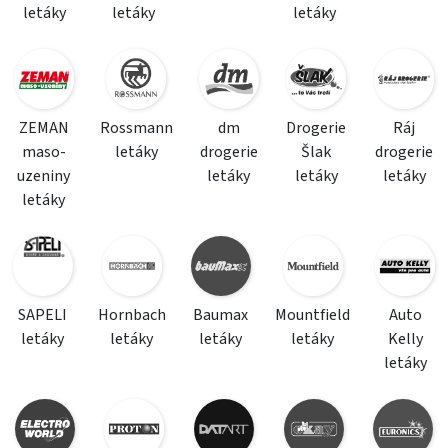
letáky
letáky
letáky
ZEMAN
Rossmann
dm
Drogerie
Ráj
maso-
letáky
drogerie
Šlak
drogerie
uzeniny
letáky
letáky
letáky
letáky
SAPELI
Hornbach
Baumax
Mountfield
Auto
letáky
letáky
letáky
letáky
Kelly
letáky