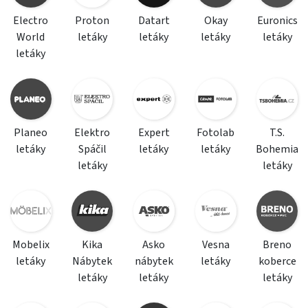
Electro
Proton
Datart
Okay
Euronics
World
letáky
letáky
letáky
letáky
letáky
Planeo
Elektro
Expert
Fotolab
T.S.
letáky
Spáčil
letáky
letáky
Bohemia
letáky
letáky
Mobelix
Kika
Asko
Vesna
Breno
letáky
Nábytek
nábytek
letáky
koberce
letáky
letáky
letáky