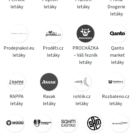
letáky
letáky
letáky
Drogerie
letáky
Prodejnakol.eu
Proděti.cz
PROCHÁZKA
Qanto
letáky
letáky
– Váš řezník
market
letáky
letáky
RAPPA
Ravak
rohlik.cz
Rozbaleno.cz
letáky
letáky
letáky
letáky