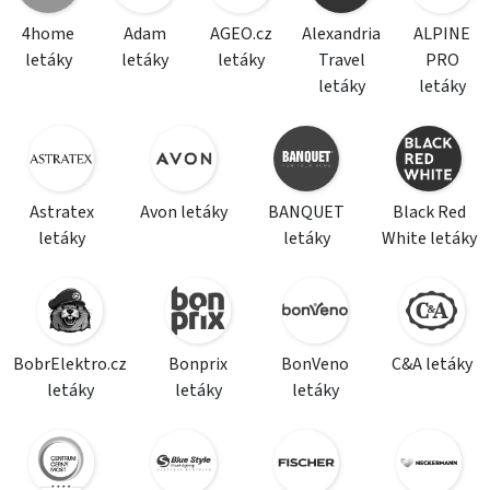
4home
Adam
AGEO.cz
Alexandria
ALPINE
letáky
letáky
letáky
Travel
PRO
letáky
letáky
Astratex
Avon letáky
BANQUET
Black Red
letáky
letáky
White letáky
BobrElektro.cz
Bonprix
BonVeno
C&A letáky
letáky
letáky
letáky