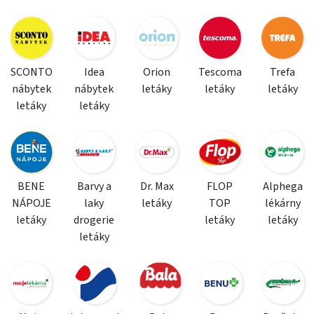
SCONTO
Idea
Orion
Tescoma
Trefa
nábytek
nábytek
letáky
letáky
letáky
letáky
letáky
BENE
Barvy a
Dr. Max
FLOP
Alphega
NÁPOJE
laky
letáky
TOP
lékárny
letáky
drogerie
letáky
letáky
letáky