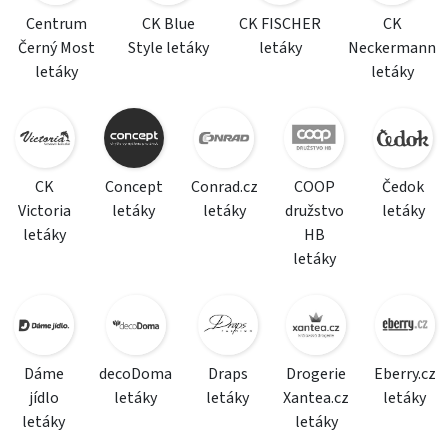
Centrum
CK Blue
CK FISCHER
CK
Černý Most
Style letáky
letáky
Neckermann
letáky
letáky
CK
Concept
Conrad.cz
COOP
Čedok
Victoria
letáky
letáky
družstvo
letáky
letáky
HB
letáky
Dáme
decoDoma
Draps
Drogerie
Eberry.cz
jídlo
letáky
letáky
Xantea.cz
letáky
letáky
letáky