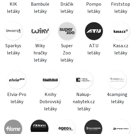
KIK
Bambule
Dráčik
Pompo
Firststop
letáky
letáky
letáky
letáky
letáky
Sparkys
Wiky
Super
A.T.U
Kasa.cz
letáky
hračky
Zoo
letáky
letáky
letáky
letáky
Elvia-Pro
Knihy
Nakup-
4camping
letáky
Dobrovský
nabytek.cz
letáky
letáky
letáky