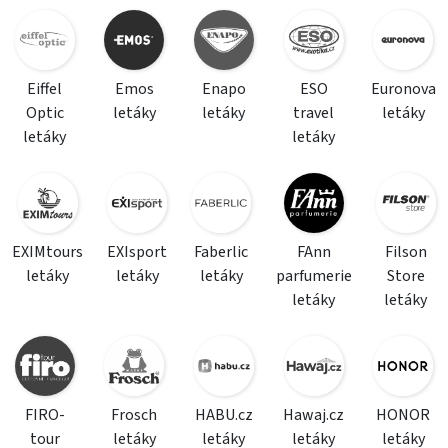
Eiffel
Emos
Enapo
ESO
Euronova
Optic
letáky
letáky
travel
letáky
letáky
letáky
EXIMtours
EXIsport
Faberlic
FAnn
Filson
letáky
letáky
letáky
parfumerie
Store
letáky
letáky
FIRO-
Frosch
HABU.cz
Hawaj.cz
HONOR
tour
letáky
letáky
letáky
letáky