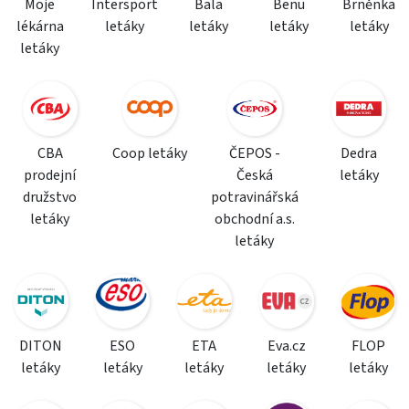
Moje
Intersport
Bala
Benu
Brněnka
lékárna
letáky
letáky
letáky
letáky
letáky
CBA
Coop letáky
ČEPOS -
Dedra
prodejní
Česká
letáky
družstvo
potravinářská
letáky
obchodní a.s.
letáky
DITON
ESO
ETA
Eva.cz
FLOP
letáky
letáky
letáky
letáky
letáky