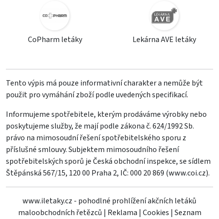
CoPharm letáky
Lekárna AVE letáky
Tento výpis má pouze informativní charakter a nemůže být
použit pro vymáhání zboží podle uvedených specifikací.
Informujeme spotřebitele, kterým prodáváme výrobky nebo
poskytujeme služby, že mají podle zákona č. 624/1992 Sb.
právo na mimosoudní řešení spotřebitelského sporu z
příslušné smlouvy. Subjektem mimosoudního řešení
spotřebitelských sporů je Česká obchodní inspekce, se sídlem
Štěpánská 567/15, 120 00 Praha 2, IČ: 000 20 869 (
www.coi.cz
).
www.iletaky.cz - pohodlné prohlížení akčních letáků
maloobchodních řetězců
|
Reklama
|
Cookies
|
Seznam