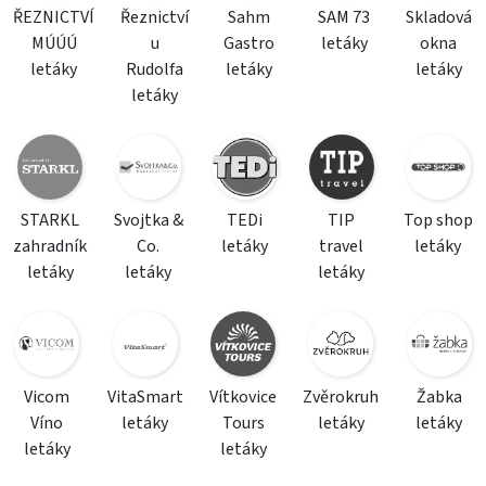
ŘEZNICTVÍ
Řeznictví
Sahm
SAM 73
Skladová
MÚÚÚ
u
Gastro
letáky
okna
letáky
Rudolfa
letáky
letáky
letáky
STARKL
Svojtka &
TEDi
TIP
Top shop
zahradník
Co.
letáky
travel
letáky
letáky
letáky
letáky
Vicom
VitaSmart
Vítkovice
Zvěrokruh
Žabka
Víno
letáky
Tours
letáky
letáky
letáky
letáky