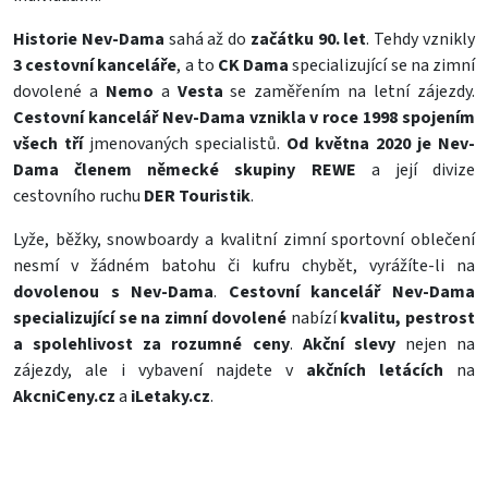
Historie Nev-Dama
sahá až do
začátku 90. let
. Tehdy vznikly
3 cestovní kanceláře
, a to
CK Dama
specializující se na zimní
dovolené a
Nemo
a
Vesta
se zaměřením na letní zájezdy.
Cestovní kancelář Nev-Dama vznikla v roce 1998
spojením
všech tří
jmenovaných specialistů.
Od května 2020 je Nev-
Dama členem německé skupiny REWE
a její divize
cestovního ruchu
DER Touristik
.
Lyže
, běžky,
snowboardy
a kvalitní zimní
sportovní oblečení
nesmí v žádném
batohu
či kufru chybět, vyrážíte-li na
dovolenou s Nev-Dama
.
Cestovní kancelář Nev-Dama
specializující se na zimní dovolené
nabízí
kvalitu, pestrost
a spolehlivost za rozumné ceny
.
Akční slevy
nejen na
zájezdy, ale i vybavení najdete v
akčních letácích
na
AkcniCeny.cz
a
iLetaky.cz
.