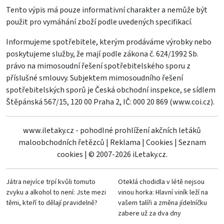
Tento výpis má pouze informativní charakter a nemůže být
použit pro vymáhání zboží podle uvedených specifikací.
Informujeme spotřebitele, kterým prodáváme výrobky nebo
poskytujeme služby, že mají podle zákona č. 624/1992 Sb.
právo na mimosoudní řešení spotřebitelského sporu z
příslušné smlouvy. Subjektem mimosoudního řešení
spotřebitelských sporů je Česká obchodní inspekce, se sídlem
Štěpánská 567/15, 120 00 Praha 2, IČ: 000 20 869 (
www.coi.cz
).
www.iletaky.cz - pohodlné prohlížení akčních letáků
maloobchodních řetězců
|
Reklama
|
Cookies
|
Seznam
cookies
|
© 2007-2026 iLetaky.cz.
Játra nejvíce trpí kvůli tomuto
Oteklá chodidla v létě nejsou
zvyku a alkohol to není: Jste mezi
vinou horka: Hlavní viník leží na
těmi, kteří to dělají pravidelně?
vašem talíři a změna jídelníčku
zabere už za dva dny