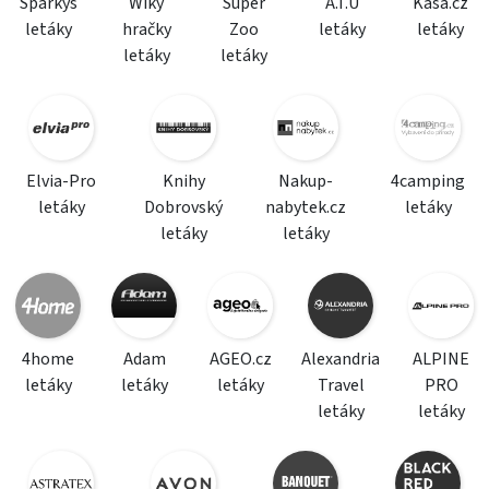
Sparkys
Wiky
Super
A.T.U
Kasa.cz
letáky
hračky
Zoo
letáky
letáky
letáky
letáky
Elvia-Pro
Knihy
Nakup-
4camping
letáky
Dobrovský
nabytek.cz
letáky
letáky
letáky
4home
Adam
AGEO.cz
Alexandria
ALPINE
letáky
letáky
letáky
Travel
PRO
letáky
letáky