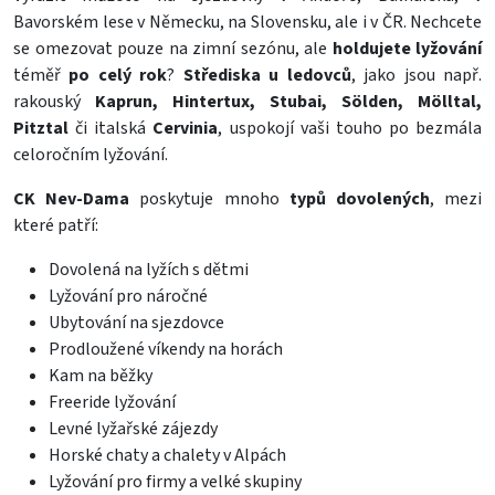
Bavorském lese v Německu, na Slovensku, ale i v ČR. Nechcete
se omezovat pouze na zimní sezónu, ale
holdujete lyžování
téměř
po celý rok
?
Střediska u ledovců
, jako jsou např.
rakouský
Kaprun, Hintertux, Stubai, Sölden, Mölltal,
Pitztal
či italská
Cervinia
, uspokojí vaši touho po bezmála
celoročním lyžování.
CK Nev-Dama
poskytuje mnoho
typů dovolených
, mezi
které patří:
Dovolená na lyžích s dětmi
Lyžování pro náročné
Ubytování na sjezdovce
Prodloužené víkendy na horách
Kam na běžky
Freeride lyžování
Levné lyžařské zájezdy
Horské chaty a chalety v Alpách
Lyžování pro firmy a velké skupiny