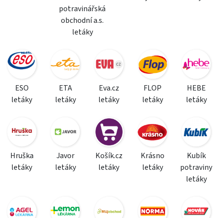
potravinářská
obchodní a.s.
letáky
ESO
ETA
Eva.cz
FLOP
HEBE
letáky
letáky
letáky
letáky
letáky
Hruška
Javor
Košík.cz
Krásno
Kubík
letáky
letáky
letáky
letáky
potraviny
letáky