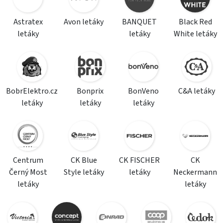
Astratex
Avon letáky
BANQUET
Black Red
letáky
letáky
White letáky
BobrElektro.cz
Bonprix
BonVeno
C&A letáky
letáky
letáky
letáky
Centrum
CK Blue
CK FISCHER
CK
Černý Most
Style letáky
letáky
Neckermann
letáky
letáky