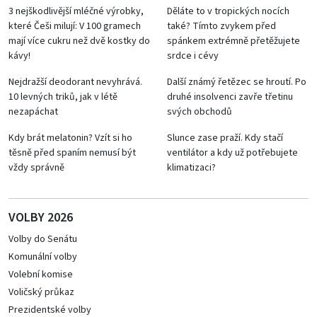
3 nejškodlivější mléčné výrobky,
Děláte to v tropických nocích
které Češi milují: V 100 gramech
také? Tímto zvykem před
mají více cukru než dvě kostky do
spánkem extrémně přetěžujete
kávy!
srdce i cévy
Nejdražší deodorant nevyhrává.
Další známý řetězec se hroutí. Po
10 levných triků, jak v létě
druhé insolvenci zavře třetinu
nezapáchat
svých obchodů
Kdy brát melatonin? Vzít si ho
Slunce zase praží. Kdy stačí
těsně před spaním nemusí být
ventilátor a kdy už potřebujete
vždy správně
klimatizaci?
VOLBY 2026
Volby do Senátu
Komunální volby
Volební komise
Voličský průkaz
Prezidentské volby