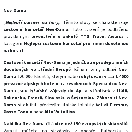
Nev-Dama
„Nejlepší partner na hory,“
těmito slovy se charakterizuje
cestovní kancelář Nev-Dama
. Toto tvrzení je podtrženo
pravidelným
prvenstvím v anketě TTG Travel Awards
v
kategorii
Nejlepší cestovní kancelář pro zimní dovolenou
na horách
.
Cestovní kancelář Nev-Dama je jedničkou v prodeji zimních
dovolených ve střední Evropě
. Během zimy odbaví
Nev-
Dama
120 000 klientů, kterým nabízí
ubytování v
cca
1 4000
převážně alpských hotelích
a residencích
.
Specialitou Nev-
Dama jsou lyžařské zájezdy do Apl a středisek v Itálii,
Rakousku, Francii, Slovinsku a Švýcarsku.
Zákazníci Nev-
Dama
si oblíbili především italské lokality
Val di Fiemme,
Passo Tonale
nebo
Alta Valtellina
.
Nabídka Nev-Dama
čítá
více než 150 evropských skiareálů
.
Vyrazit můžete na sjezdovky v Andoře, Bulharsku, v