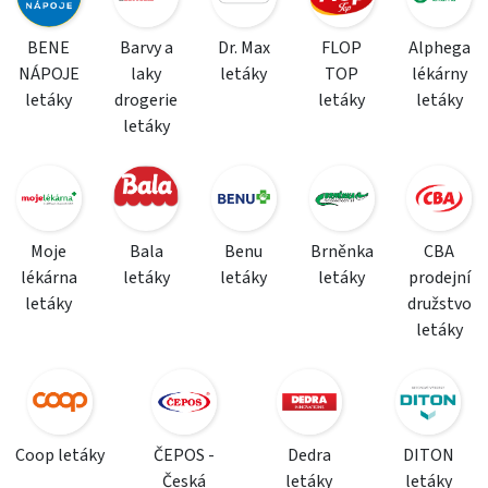
BENE
Barvy a
Dr. Max
FLOP
Alphega
NÁPOJE
laky
letáky
TOP
lékárny
letáky
drogerie
letáky
letáky
letáky
Moje
Bala
Benu
Brněnka
CBA
lékárna
letáky
letáky
letáky
prodejní
letáky
družstvo
letáky
Coop letáky
ČEPOS -
Dedra
DITON
Česká
letáky
letáky