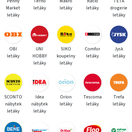
Penny
Terno
Makro
Ratio
TETA
Market
letáky
letáky
letáky
drogerie
letáky
letáky
OBI
UNI
SIKO
Comfor
Jysk
letáky
HOBBY
koupelny
letáky
letáky
letáky
letáky
SCONTO
Idea
Orion
Tescoma
Trefa
nábytek
nábytek
letáky
letáky
letáky
letáky
letáky