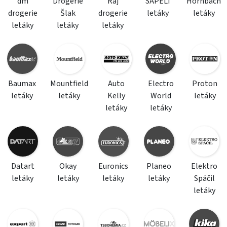
dm
Drogerie
Ráj
SAPELI
Hornbach
drogerie
Šlak
drogerie
letáky
letáky
letáky
letáky
letáky
Baumax
Mountfield
Auto
Electro
Proton
letáky
letáky
Kelly
World
letáky
letáky
letáky
Datart
Okay
Euronics
Planeo
Elektro
letáky
letáky
letáky
letáky
Spáčil
letáky