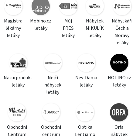
Magistra
Mobino.cz
Můj
Nábytek
Nábytkáři
lékárny
letáky
FREŠ
MIKULÍK
Čech a
letáky
letáky
letáky
Moravy
letáky
Naturprodukt
Nejči
Nev-Dama
NOTINO.cz
letáky
nábytek
letáky
letáky
letáky
Obchodní
Obchodní
Optika
Orfa
Centrum
centrum
Lentiamo
nábytek