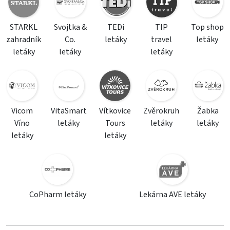
STARKL
Svojtka &
TEDi
TIP
Top shop
zahradník
Co.
letáky
travel
letáky
letáky
letáky
letáky
Vicom
VitaSmart
Vítkovice
Zvěrokruh
Žabka
Víno
letáky
Tours
letáky
letáky
letáky
letáky
CoPharm letáky
Lekárna AVE letáky