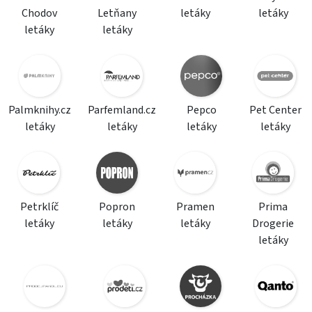
Chodov
Letňany
letáky
letáky
letáky
letáky
Palmknihy.cz
Parfemland.cz
Pepco
Pet Center
letáky
letáky
letáky
letáky
Petrklíč
Popron
Pramen
Prima
letáky
letáky
letáky
Drogerie
letáky