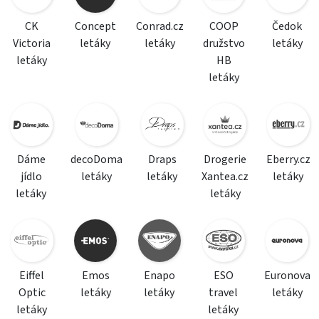
CK
Concept
Conrad.cz
COOP
Čedok
Victoria
letáky
letáky
družstvo
letáky
letáky
HB
letáky
Dáme
decoDoma
Draps
Drogerie
Eberry.cz
jídlo
letáky
letáky
Xantea.cz
letáky
letáky
letáky
Eiffel
Emos
Enapo
ESO
Euronova
Optic
letáky
letáky
travel
letáky
letáky
letáky