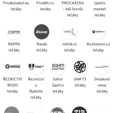
Prodejnakol.eu
Proděti.cz
PROCHÁZKA
Qanto
letáky
letáky
– Váš řezník
market
letáky
letáky
RAPPA
Ravak
rohlik.cz
Rozbaleno.cz
letáky
letáky
letáky
letáky
ŘEZNICTVÍ
Řeznictví
Sahm
SAM 73
Skladová
MÚÚÚ
u
Gastro
letáky
okna
letáky
Rudolfa
letáky
letáky
letáky