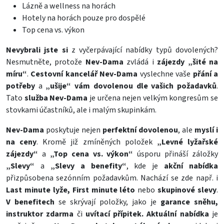
Lázně a wellness na horách
Hotely na horách pouze pro dospělé
Top cena vs. výkon
Nevybrali jste si
z vyčerpávající nabídky typů dovolených?
Nesmutněte, protože
Nev-Dama
zvládá i
zájezdy „šité na
míru“
.
Cestovní kancelář Nev-Dama
vyslechne vaše
přání a
potřeby
a
„ušije“ vám dovolenou dle vašich požadavků
.
Tato
služba Nev-Dama
je určena nejen velkým kongresům se
stovkami účastníků, ale i malým skupinkám.
Nev-Dama
poskytuje nejen
perfektní dovolenou
, ale
myslí i
na ceny
. Kromě již zmíněných položek
„Levné lyžařské
zájezdy“
a
„Top cena vs. výkon“
úsporu přináší záložky
„Slevy“
a
„Slevy a benefity“
, kde je
akční nabídka
přizpůsobena sezónním požadavkům. Nachází se zde např. i
Last minute lyže, First minute léto
nebo
skupinové slevy
.
V benefitech
se skrývají položky, jako je
garance sněhu,
instruktor zdarma
či
uvítací přípitek. Aktuální nabídka
je