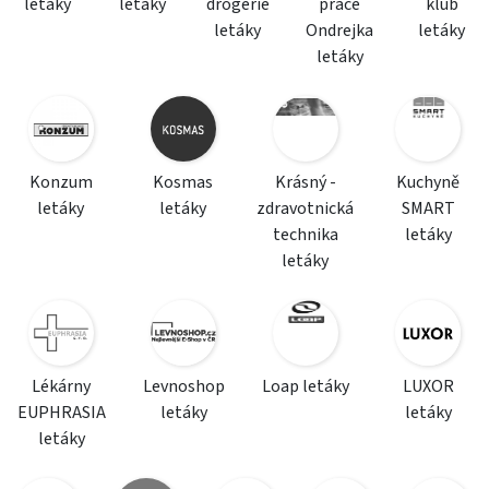
letáky
letáky
drogerie
práce
klub
letáky
Ondrejka
letáky
letáky
Konzum
Kosmas
Krásný -
Kuchyně
letáky
letáky
zdravotnická
SMART
technika
letáky
letáky
Lékárny
Levnoshop
Loap letáky
LUXOR
EUPHRASIA
letáky
letáky
letáky