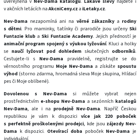
uveřejněna v
Nev-Dama katalogu
.
Lákavé slevy
najdete i
v akčních letácích na
AkcniCeny.cz
a
iLetaky.cz
.
Nev-Dama
nezapomíná ani na
věrné zákazníky
a
rodiny
s dětmi
. Pro maminky, tatínky či prarodiče jsou určeny
Ski
Funtazie klub
a
Ski Funtazie Academy
. Jejich předností je
animační program spojený s výukou lyžování
. Kluci a holky
se
naučí lyžovat
pod dohledem
skutečných
odborníků
.
Cestujete-li s
Nev-Dama
pravidelně, registrujte se do
věrnostního programu
Moje Nev-Dama
a získáte
spoustu
výhod
(storno zdarma, hromadná sleva Moje skupina, Hlídací
pes či Moje oblíbené).
Dovolenou s Nev-Dama
si můžete vybrat nejen
prostřednictvím
e-shopu Nev-Dama
a sezónních
katalogů
Nev-Dama
, ale i na
prodejně Nev-Dama
. Napříč Českou
republikou je vám k dispozici
více jak 220 poboček
s perfektně proškolenými prodejci
, kde jsou
zájezdy Nev-
Dama
k dispozici.
Otevírací doba
poboček
Nev-Dama
je
individuální.