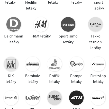
letáky
Medifin
letáky
letáky
sport
letáky
letáky
Deichmann
H&M letáky
Sportisimo
Takko
letáky
letáky
fashion
letáky
KIK
Bambule
Dráčik
Pompo
Firststop
letáky
letáky
letáky
letáky
letáky