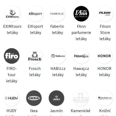
EXIMtours
EXIsport
Faberlic
FAnn
Filson
letáky
letáky
letáky
parfumerie
Store
letáky
letáky
FIRO-
Frosch
HABU.cz
Hawaj.cz
HONOR
tour
letáky
letáky
letáky
letáky
letáky
HUDY
Ikea
Jasmín
Kamenické
Knižní