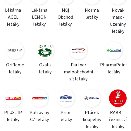
Lékárna
Lékárna
Můj
Norma
Novák
AGEL
LEMON
Obchod
letáky
maso-
letáky
letáky
letáky
uzeniny
letáky
Oriflame
Oxalis
Partner
PharmaPoint
letáky
letáky
maloobchodní
letáky
síť letáky
PLUS JIP
Potraviny
Prior
Ptáček
RABBIT
letáky
CZ letáky
letáky
koupelny
řeznictví
letáky
letáky