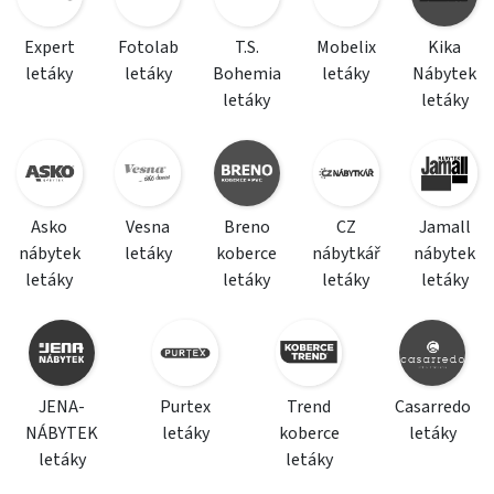
Expert
Fotolab
T.S.
Mobelix
Kika
letáky
letáky
Bohemia
letáky
Nábytek
letáky
letáky
Asko
Vesna
Breno
CZ
Jamall
nábytek
letáky
koberce
nábytkář
nábytek
letáky
letáky
letáky
letáky
JENA-
Purtex
Trend
Casarredo
NÁBYTEK
letáky
koberce
letáky
letáky
letáky