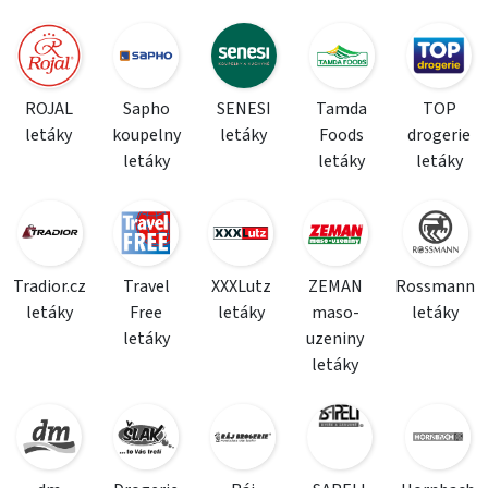
ROJAL
Sapho
SENESI
Tamda
TOP
letáky
koupelny
letáky
Foods
drogerie
letáky
letáky
letáky
Tradior.cz
Travel
XXXLutz
ZEMAN
Rossmann
letáky
Free
letáky
maso-
letáky
letáky
uzeniny
letáky