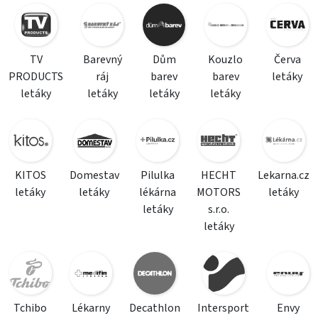
TV
Barevný
Dům
Kouzlo
Červa
PRODUCTS
ráj
barev
barev
letáky
letáky
letáky
letáky
letáky
KITOS
Domestav
Pilulka
HECHT
Lekarna.cz
letáky
letáky
lékárna
MOTORS
letáky
letáky
s.r.o.
letáky
Tchibo
Lékarny
Decathlon
Intersport
Envy