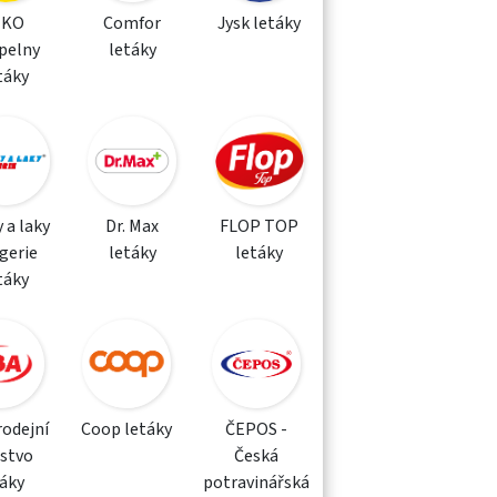
IKO
Comfor
Jysk letáky
pelny
letáky
táky
 a laky
Dr. Max
FLOP TOP
gerie
letáky
letáky
táky
rodejní
Coop letáky
ČEPOS -
žstvo
Česká
táky
potravinářská