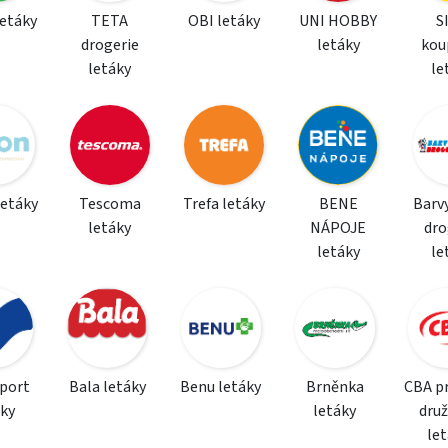
letáky
TETA
OBI letáky
UNI HOBBY
S
drogerie
letáky
kou
letáky
le
letáky
Tescoma
Trefa letáky
BENE
Barvy
letáky
NÁPOJE
dro
letáky
le
sport
Bala letáky
Benu letáky
Brněnka
CBA p
áky
letáky
dru
le