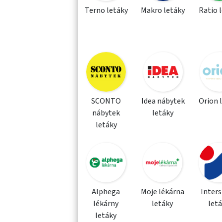
Terno letáky
Makro letáky
Ratio 
SCONTO
Idea nábytek
Orion 
nábytek
letáky
letáky
Alphega
Moje lékárna
Inter
lékárny
letáky
let
letáky