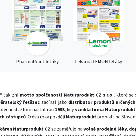
PharmaPoint letáky
Lékárna LEMON letáky
“
tak zní
motto spolčenosti Naturprodukt CZ s.r.o.
, které se
ěratelský řetězec
začínal jako
distributor produktů určených
olečnost. Zlom nastal rou
1993
, kdy
vznikla firma Naturprodukt
ích zástupců
. O dva roky později
Naturprodukt
pronikl i na Sloven
káren Naturprodukt CZ
se zaměřuje na
volně prodejné léky, d