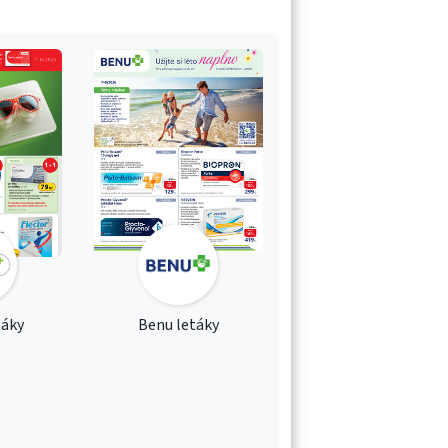
táky
Benu letáky