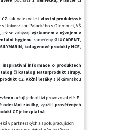
vatelé
pochází
z Německa, Francie
či
t CZ
tak naleznete i
vlastní produktové
 s Univerzitou Palackého v Olomouci, VŠ
 jež se zabývají
výzkumem a vývojem v
entální hygienu
zaměřený
GLUCADENT
,
 SILYMARIN
,
kolagenové produkty NCE
,
a inspirativní informace
o produktech
atalog
či
katalog Naturprodukt sirupy
.
rprodukt CZ
.
Akční letáky
s lékárenskou
evřeno
určují jednotliví provozovatelé.
E-
é odeslání zásilky
, využití
prověřených
rodukt CZ
je
bezplatná
.
eká v partnerských a spolupracujících