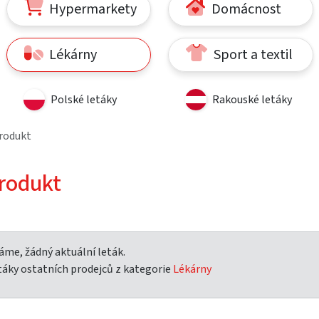
Hypermarkety
Domácnost
Lékárny
Sport a textil
Polské letáky
Rakouské letáky
rodukt
rodukt
me, žádný aktuální leták.
táky ostatních prodejců z kategorie
Lékárny