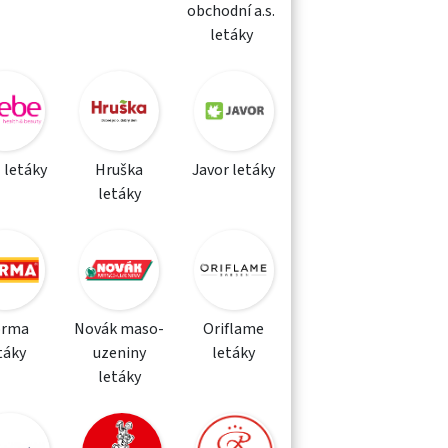
obchodní a.s.
letáky
 letáky
Hruška
Javor letáky
letáky
orma
Novák maso-
Oriflame
táky
uzeniny
letáky
letáky