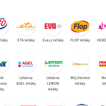
etáky
ETA letáky
Eva.cz letáky
FLOP letáky
HEBE
ík
Lékárna
Lékárna
Můj Obchod
N
viny
AGEL letáky
LEMON
letáky
le
áky
letáky