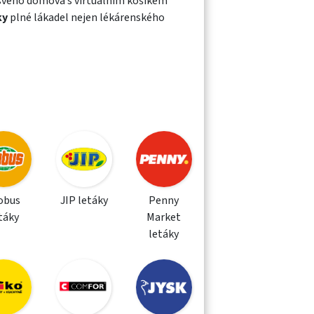
 svého domova s virtuálním košíkem
ky
plné lákadel nejen lékárenského
obus
JIP letáky
Penny
táky
Market
letáky