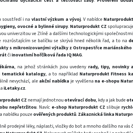
 ochranu dýchacích cest a testovací sady
.
Prověření doda
 soustředí i na
vlastní výzkum a vývoj
. V nabídce
Naturproduk
hygieny, ovocné a bylinné sirupy
.
Naturprodukt CZ
spolupracuje
u univerzitou ve Zlíně a dalšími technologickými společnostmi,
e rozrůstajícím se balíčku se skrývá hned několik řad, a to na
d
ukty s mikronizovanými výtažky z Ostropestřce mariánského
rát
či
inovativní hořčíková řada IQ MAG
.
Lékárna
, na jehož stránkách jsou uvedeny
rady, tipy, novinky 
i
tematické katalogy
, a to například
Naturprodukt Fitness k
álně nevychází, ale
akční nabídka
je vyvěšena
na e-shopu Natu
a
iLetaky.cz
.
urprodukt CZ
nemají jednotnou
otevírací dobu
, kdy a jak bude
ot
dobu nepřetržitou
. Navíc
e-shop Naturprodukt CZ
slibuje
rychl
a nabídku pouze
ověřených produktů
.
Zákaznická linka Naturp
olně prodejné
léky
,
náplasti
,
vložky do bot
a mnoho dalšího na vás č