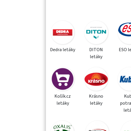
Dedra letáky
DITON
ESO l
letáky
Košík.cz
Krásno
Kub
letáky
letáky
potra
let