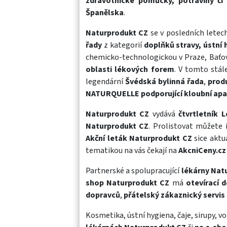
zdravotnické pomůcky, potraviny či
Španělska
.
Naturprodukt CZ
se v posledních letech
řady
z kategorií
doplňků stravy, ústní 
chemicko-technologickou v Praze, Baťovo
oblasti lékových forem
. V tomto stál
legendární
Švédská bylinná řada
,
prod
NATURQUELLE podporující kloubní apa
Naturprodukt CZ
vydává
čtvrtletník 
Naturprodukt CZ
. Prolistovat můžete 
Akční leták Naturprodukt CZ
sice aktu
tematikou na vás čekají na
AkcniCeny.cz
Partnerské a spolupracující
lékárny Nat
shop Naturprodukt CZ
má
otevírací 
dopravců
,
přátelský zákaznický servis
Kosmetika
,
ústní hygiena
,
čaje
,
sirupy
, v