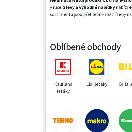
lékárnách Naturprodukt CZ
či
na e-sho
v ruce.
Slevy a výhodné nabídky
nabízí
e
sortimentu jsou přehledně roztřízeny n
Oblíbené obchody
Kaufland
Lidl letáky
Billa 
letáky