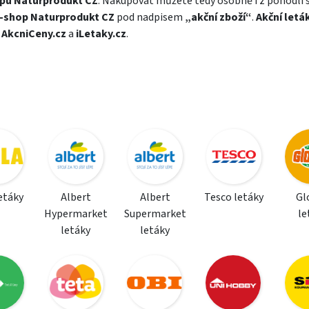
pu Naturprodukt CZ
. Nakupovat můžete tedy osobně i z pohodlí
-shop Naturprodukt CZ
pod nadpisem
„akční zboží“
.
Akční letá
a
AkcniCeny.cz
a
iLetaky.cz
.
letáky
Albert
Albert
Tesco letáky
Gl
Hypermarket
Supermarket
le
letáky
letáky