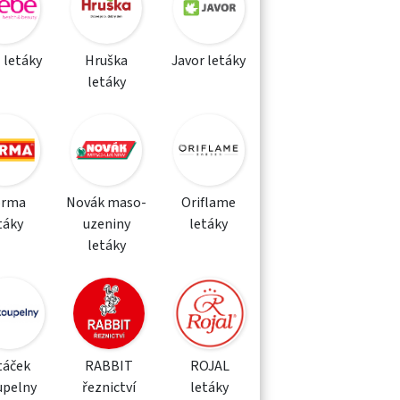
 letáky
Hruška
Javor letáky
letáky
orma
Novák maso-
Oriflame
táky
uzeniny
letáky
letáky
táček
RABBIT
ROJAL
upelny
řeznictví
letáky