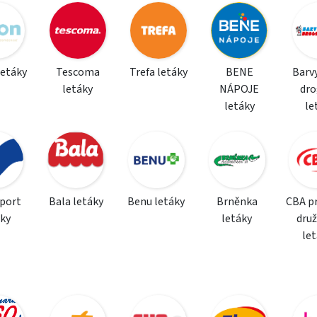
letáky
Tescoma
Trefa letáky
BENE
Barvy
letáky
NÁPOJE
dro
letáky
le
sport
Bala letáky
Benu letáky
Brněnka
CBA p
áky
letáky
dru
le