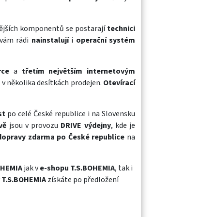
dnějších komponentů se postarají
technici
 vám rádi
nainstalují
i
operační systém
erce
a
třetím největším internetovým
 i v několika desítkách prodejen.
Otevírací
st
po celé České republice i na Slovensku
vě
jsou v provozu
DRIVE výdejny
, kde je
dopravy zdarma po České republice
na
BOHEMIA
jak v
e-shopu T.S.BOHEMIA
, tak i
T.S.BOHEMIA
získáte po předložení