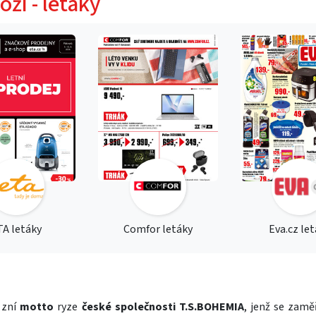
oží - letáky
TA letáky
Comfor letáky
Eva.cz le
k zní
motto
ryze
české společnosti T.S.BOHEMIA
, jenž se zamě