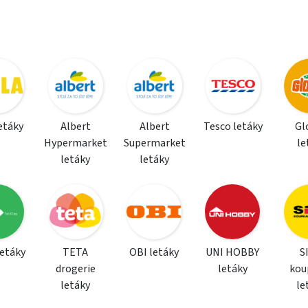
letáky
Albert
Albert
Tesco letáky
Gl
Hypermarket
Supermarket
le
letáky
letáky
letáky
TETA
OBI letáky
UNI HOBBY
S
drogerie
letáky
kou
letáky
le