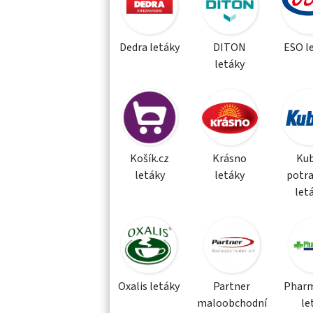
Dedra letáky
DITON
ESO l
letáky
Košík.cz
Krásno
Kub
letáky
letáky
potra
let
Oxalis letáky
Partner
Phar
maloobchodní
le