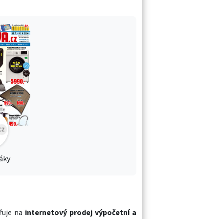
táky
řuje na
internetový prodej výpočetní a