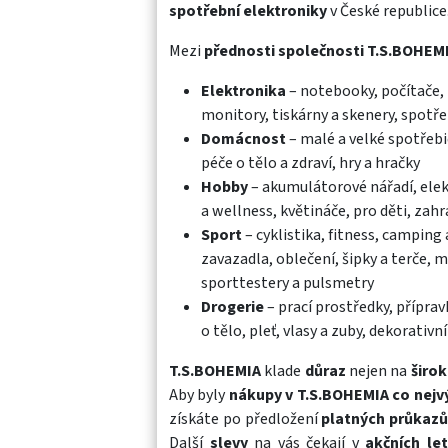
spotřební elektroniky
v České republice
Mezi
přednosti společnosti T.S.BOHEM
Elektronika
– notebooky, počítače, 
monitory, tiskárny a skenery, spotře
Domácnost
– malé a velké spotřebi
péče o tělo a zdraví, hry a hračky
Hobby
– akumulátorové nářadí, elekt
a wellness, květináče, pro děti, zah
Sport
– cyklistika, fitness, camping
zavazadla, oblečení, šipky a terče, m
sporttestery a pulsmetry
Drogerie
– prací prostředky, přípra
o tělo, pleť, vlasy a zuby, dekorativ
T.S.BOHEMIA
klade
důraz
nejen na
širo
Aby byly
nákupy v T.S.BOHEMIA
co nejv
získáte po předložení
platných průkazů
Další
slevy
na vás čekají v
akčních le