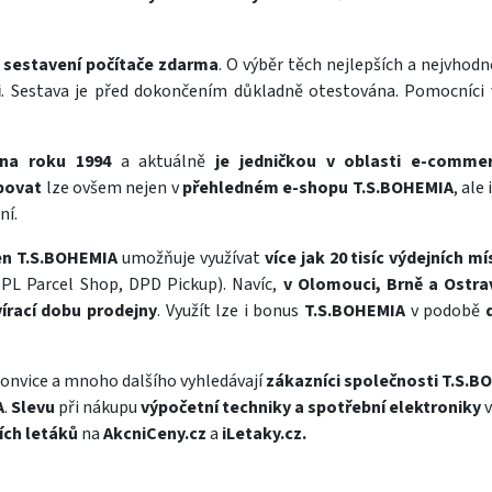
í
sestavení počítače zdarma
. O výběr těch nejlepších a nejvho
i
. Sestava je před dokončením důkladně otestována. Pomocníci
ena roku 1994
a aktuálně
je jedničkou v oblasti e-comm
povat
lze ovšem nejen v
přehledném e-shopu T.S.BOHEMIA
, ale
ní.
en T.S.BOHEMIA
umožňuje využívat
více jak 20 tisíc výdejních mí
PPL Parcel Shop, DPD Pickup). Navíc,
v Olomouci, Brně a Ostra
írací dobu prodejny
. Využít lze i bonus
T.S.BOHEMIA
v podobě
onvice
a mnoho dalšího vyhledávají
zákazníci společnosti T.S.
A
.
Slevu
při nákupu
výpočetní techniky a spotřební elektroniky
v
ích letáků
na
AkcniCeny.cz
a
iLetaky.cz
.