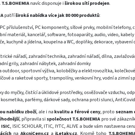
.
T.S.BOHEMIA
navíc disponuje i
širokou sítí prodejen
.
IA
patří
široká nabídka
více jak 80 000 produktů
:
PC příslušenství, PC komponenty, síťové prvky, mobilní telefony, ch
bní materiál, kancelář, software, fotoaparáty, audio, video, kabely
če, kuchyně a jídelna, koupelna a WC, doplňky, dekorace, vybavení
rické nářadí, zahradní technika, zahradní nářadí, dílna, zavlažo
radní grily, zahradní nábytek, zahradní domky
 a outdoor, sportovní výživa, koloběžky a elektrovozítka, kolečkov
íčové a raketové sporty, trampolíny, venkovní hry, vodní a zimní sp
vky do myčky, čistící a úklidové prostředky, osvěžovače vzduchu, o
ní kosmetika, parfémy, dárkové sady, ochrana proti slunci, AntiCovid
kou nabídku zboží
, ale i na
kvalitu a férové ceny
, proto
seznam 
ýhodnější
, připravila si
společnost T.S.BOHEMIA
pro své zákazní
 ISIC
, ISIC SCHOLAR, ITIC, IYTC, ALIVE a bude vám nastavena cen
tácích
na
AkcniCeny.cz
a
iLetaky.cz
. Kromě toho
T.S.BOHEMI