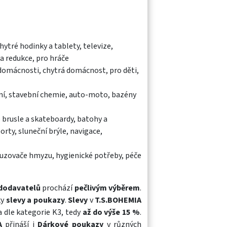
ytré hodinky a tablety, televize,
 a redukce, pro hráče
 domácnosti, chytrá domácnost, pro děti,
vání, stavební chemie, auto-moto, bazény
é brusle a skateboardy, batohy a
orty, sluneční brýle, navigace,
dpuzovače hmyzu, hygienické potřeby, péče
dodavatelů
prochází
pečlivým výběrem
.
ky
slevy a poukazy
.
Slevy
v
T.S.BOHEMIA
a dle kategorie K3, tedy
až do výše 15 %
.
A
přináší i
Dárkové poukazy
v různých