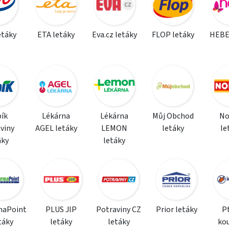
etáky
ETA letáky
Eva.cz letáky
FLOP letáky
HEBE
ík
Lékárna
Lékárna
Můj Obchod
N
viny
AGEL letáky
LEMON
letáky
le
áky
letáky
maPoint
PLUS JIP
Potraviny CZ
Prior letáky
P
táky
letáky
letáky
ko