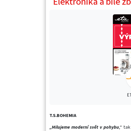
Elektronika a bílé zb
E
T.S.BOHEMIA
„Milujeme moderní svět v pohybu
,“ ta