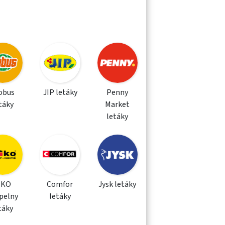
obus
JIP letáky
Penny
táky
Market
letáky
IKO
Comfor
Jysk letáky
pelny
letáky
táky