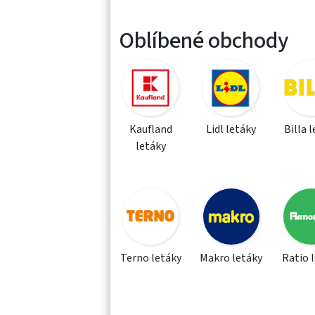
Oblíbené obchody
Kaufland
Lidl letáky
Billa 
letáky
Terno letáky
Makro letáky
Ratio 