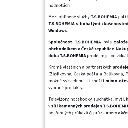
hodnotách.
Mezi oblíbené služby
T.S.BOHEMIA
patř
T.S.BOHEMIA s bohatými zkušenostm
Windows
.
Společnost T.S.BOHEMIA
byla
založ
obchodníkem v České republice
.
Naku
doba T.S.BOHEMIA
prodejen je individuál
Kromě vlastních a partnerských
prodej
(Zásilkovna, Česká pošta a Balíkovna, 
možné vyzvednout si zboží i
mimo otev
vybrané produkty.
Televizory
,
notebooky
,
sluchátka
,
myši
,
k
v
síti kamenných prodejen T.S.BOHEMI
potřebných průkazů či průzkumem
akčn