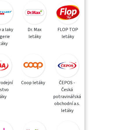
 a laky
Dr. Max
FLOP TOP
gerie
letáky
letáky
táky
rodejní
Coop letáky
ČEPOS -
žstvo
Česká
táky
potravinářská
obchodní a.s.
letáky