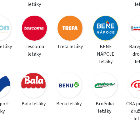
letáky
le
letáky
Tescoma
Trefa letáky
BENE
Barvy
letáky
NÁPOJE
dro
letáky
le
sport
Bala letáky
Benu letáky
Brněnka
CBA p
áky
letáky
dru
le