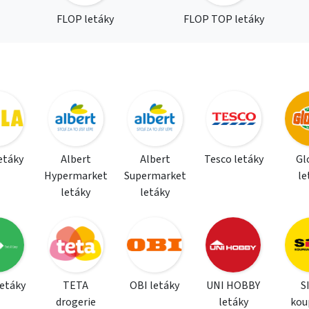
FLOP letáky
FLOP TOP letáky
letáky
Albert
Albert
Tesco letáky
Gl
Hypermarket
Supermarket
le
letáky
letáky
letáky
TETA
OBI letáky
UNI HOBBY
S
drogerie
letáky
kou