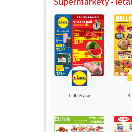
Supermarkety - letá
Lidl letáky
Bi