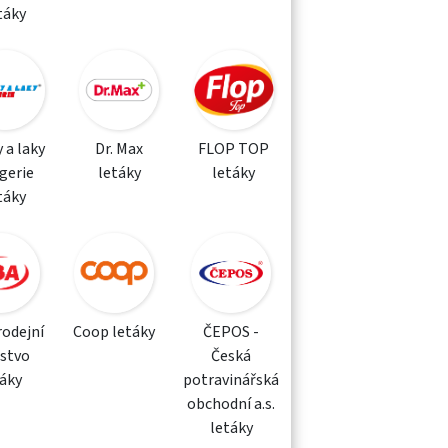
táky
 a laky
Dr. Max
FLOP TOP
gerie
letáky
letáky
táky
rodejní
Coop letáky
ČEPOS -
žstvo
Česká
táky
potravinářská
obchodní a.s.
letáky