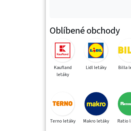
Oblíbené obchody
Kaufland
Lidl letáky
Billa 
letáky
Terno letáky
Makro letáky
Ratio 