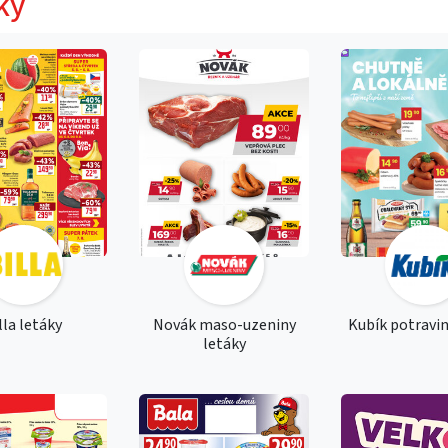
ky
lla letáky
Novák maso-uzeniny
Kubík potravin
letáky