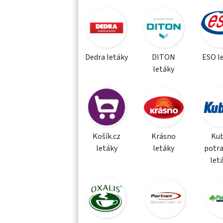
Dedra letáky
DITON
ESO l
letáky
Košík.cz
Krásno
Kub
letáky
letáky
potra
let