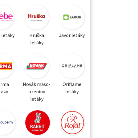
 letáky
Hruška
Javor letáky
letáky
orma
Novák maso-
Oriflame
táky
uzeniny
letáky
letáky