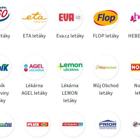
etáky
ETA letáky
Eva.cz letáky
FLOP letáky
HEBE
ík
Lékárna
Lékárna
Můj Obchod
N
viny
AGEL letáky
LEMON
letáky
le
áky
letáky