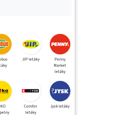
obus
JIP letáky
Penny
táky
Market
letáky
IKO
Comfor
Jysk letáky
pelny
letáky