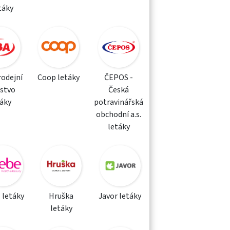
táky
rodejní
Coop letáky
ČEPOS -
žstvo
Česká
táky
potravinářská
obchodní a.s.
letáky
 letáky
Hruška
Javor letáky
letáky