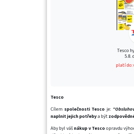
Tesco h
5.8.
platí do:
Tesco
Cílem
společnosti Tesco
je:
"Obsluhov
naplnit jejich potřeby
a být
zodpovědn
Aby byl váš
nákup v Tesco
opravdu výhod