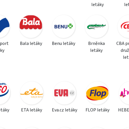
letáky
le
sport
Bala letáky
Benu letáky
Brněnka
CBA p
áky
letáky
dru
le
etáky
ETA letáky
Eva.cz letáky
FLOP letáky
HEBE