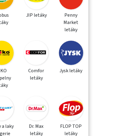
obus
JIP letáky
Penny
táky
Market
letáky
IKO
Comfor
Jysk letáky
pelny
letáky
táky
 a laky
Dr. Max
FLOP TOP
gerie
letáky
letáky