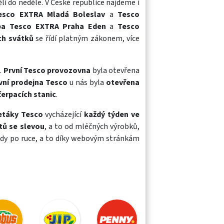
dělí do neděle. V České republice najdeme i
Tesco EXTRA Mladá Boleslav
a
Tesco
oba Tesco EXTRA Praha Eden
a
Tesco
ch svátků
se řídí platným zákonem, více
.
První Tesco provozovna
byla otevřena
vní prodejna Tesco
u nás byla
otevřena
čerpacích stanic
.
letáky Tesco
vycházející
každý týden ve
tů se slevou
, a to od
mléčných výrobků
,
dy po ruce, a to díky webovým stránkám