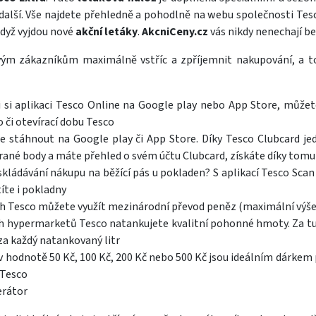
další. Vše najdete přehledně a pohodlně na webu společnosti Tes
když vyjdou nové
akční letáky
.
AkcniCeny.cz
vás nikdy nenechají b
vým zákazníkům maximálně vstříc a zpříjemnit nakupování, a 
 si aplikaci Tesco Online na Google play nebo App Store, můžet
o či otevírací dobu Tesco
ze stáhnout na Google play či App Store. Díky Tesco Clubcard jed
ané body a máte přehled o svém účtu Clubcard, získáte díky tomu 
skládávání nákupu na běžící pás u pokladen? S aplikací Tesco Sca
íte i pokladny
ch Tesco můžete využít mezinárodní převod peněz (maximální výše 
h hypermarketů Tesco natankujete kvalitní pohonné hmoty. Za t
za každý natankovaný litr
 hodnotě 50 Kč, 100 Kč, 200 Kč nebo 500 Kč jsou ideálním dárkem 
 Tesco
erátor