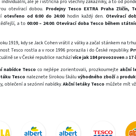
 individuální, ale je i vstřícná pro všechny zákazníky, a to od pon
rou otevírací dobou.
Prodejny Tesco EXTRA Praha Zličín, 
jí
otevřeno od 6:00 do 24:00
hodin každý den.
Otevírací d
tědřejší, a to
00:00 – 24:00
.
Otevírací doba Tesco během státní
oku 1919, kdy se Jack Cohen vrátil z války a začal stánkem na trhu
čnost Tesco rostla a v roce 1996 prorazila i do České republiky.
Pr
Aktuálně se v České republice nachází
více jak 184 provozoven
a
17 
ní nabídce Tesco
co nejlépe zorientovali, prozkoumejte
akční 
etáku Tesco
naleznete širokou škálu
výhodného zboží
a
produk
y
,
oblečení
a sezónní nabídky.
Akční letáky Tesco
můžete mít vž