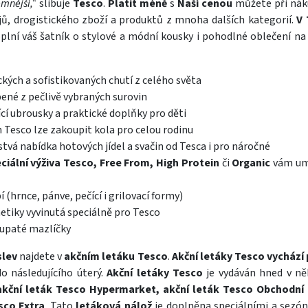
mnější,“
slibuje
Tesco
.
Platit méně
s
Naší cenou
můžete při nák
ojů, drogistického zboží a produktů z mnoha dalších kategorií.
V 
plní váš šatník o stylové a módní kousky i pohodlné oblečení n
ckých a sofistikovaných chutí z celého světa
ené z pečlivě vybraných surovin
ící ubrousky a praktické doplňky pro děti
 Tesco lze zakoupit kola pro celou rodinu
stvá nabídka hotových jídel a svačin od Tesca i pro náročné
ciální výživa Tesco, Free From, High Protein
či
Organic
vám um
 (hrnce, pánve, pečící i grilovací formy)
etiky vyvinutá speciálně pro Tesco
lupaté mazlíčky
slev
najdete v
akčním letáku Tesco
.
Akční letáky Tesco
vychází 
do následujícího úterý.
Akční letáky Tesco
je vydáván hned v ně
 akční leták Tesco Hypermarket, akční leták Tesco Obchodní
sco Extra
. Tato
letáková nálož
je doplněna speciálními a sezó