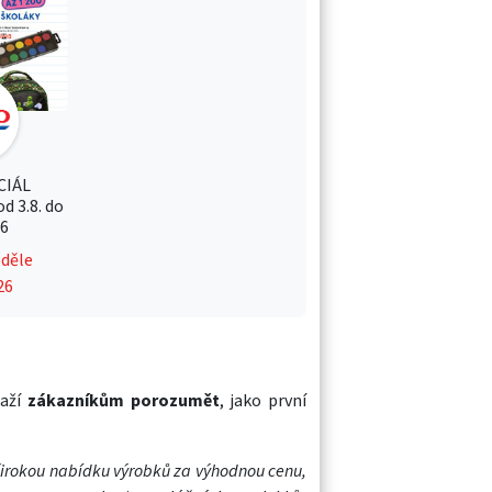
CIÁL
d 3.8. do
26
eděle
26
aží
zákazníkům porozumět
, jako první
 širokou nabídku výrobků za výhodnou cenu,