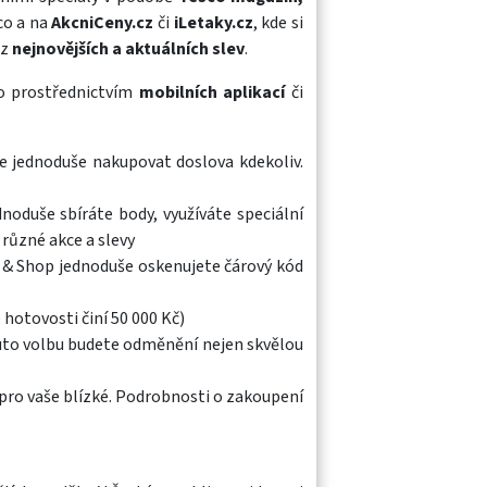
co a na
AkcniCeny.cz
či
iLetaky.cz
, kde si
ez
nejnovějších a aktuálních slev
.
to prostřednictvím
mobilních aplikací
či
e jednoduše nakupovat doslova kdekoliv.
noduše sbíráte body, využíváte speciální
různé akce a slevy
n & Shop jednoduše oskenujete čárový kód
hotovosti činí 50 000 Kč)
uto volbu budete odměnění nejen skvělou
pro vaše blízké. Podrobnosti o zakoupení