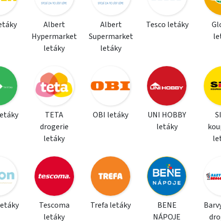
letáky
Albert
Albert
Tesco letáky
Gl
Hypermarket
Supermarket
le
letáky
letáky
letáky
TETA
OBI letáky
UNI HOBBY
S
drogerie
letáky
kou
letáky
le
letáky
Tescoma
Trefa letáky
BENE
Barvy
letáky
NÁPOJE
dro