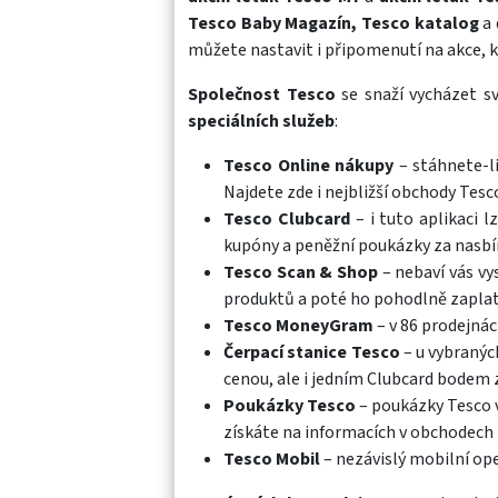
Tesco Baby Magazín, Tesco katalog
a 
můžete nastavit i připomenutí na akce, 
Společnost Tesco
se snaží vycházet s
speciálních služeb
:
Tesco Online nákupy
– stáhnete-li
Najdete zde i nejbližší obchody Tesc
Tesco Clubcard
– i tuto aplikaci l
kupóny a peněžní poukázky za nasbír
Tesco Scan & Shop
– nebaví vás vy
produktů a poté ho pohodlně zaplat
Tesco MoneyGram
– v 86 prodejná
Čerpací stanice Tesco
– u vybranýc
cenou, ale i jedním Clubcard bodem 
Poukázky Tesco
– poukázky Tesco v
získáte na informacích v obchodech
Tesco Mobil
– nezávislý mobilní op