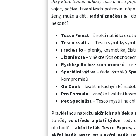
díky které budou nákupy zase o něco příje
vajec, pečiva, trvanlivých potravin, náp
ženy, muže a děti.
Módní značka F&F
do
nekončí:
Tesco Finest
– široká nabídka exoti
Tesco kvalita
– Tesco výrobky vyrob
Fred & Flo
– plenky, kosmetika, čist
Jízdní kola
– v některých obchodech
Rychlé jídlo bez kompromisů
– čer
Speciální výživa
– řada výrobků
Spe
kompromisů
Go Cook
– kvalitní kuchyňské nádobí
Pro Formula
– značka kvalitní kosm
Pet Specialist
– Tesco myslí i na ch
Pravidelnou nabídku
akčních nabídek a 
to vždy
ve středu a platí týden
, tedy 
obchodů –
akční leták Tesco Expres,
akční leták Tesco MY
a
akční leták Te