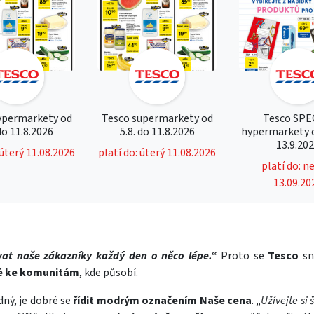
ypermarkety od
Tesco supermarkety od
Tesco SPE
 do 11.8.2026
5.8. do 11.8.2026
hypermarkety o
13.9.20
 úterý 11.08.2026
platí do: úterý 11.08.2026
platí do: n
13.09.20
at naše zákazníky každý den o něco lépe.“
Proto se
Tesco
sn
é ke komunitám
, kde působí.
ný, je dobré se
řídit modrým označením Naše cena
. „
Užívejte si