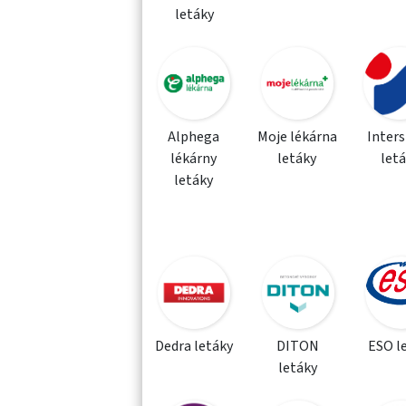
letáky
Alphega
Moje lékárna
Inter
lékárny
letáky
let
letáky
Dedra letáky
DITON
ESO l
letáky