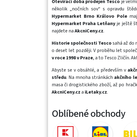
Otevírací doba prodejen Tesco
je velmi
několik „nočních sov“ s opravdu štěd
Hypermarket Brno Královo Pole
ma
Hypermarket Praha Letňany
je ještě š
najdete na
AkcniCeny.cz
.
Historie společnosti Tesco
sahá až do r
o deset let později. V proběhu let spole
v roce 1998 v Praze
, a to Tesco Zličín. 
Abyste se v obsáhlé, a především v
akč
středu
. Na mnoha stránkách
akčního l
masa
či
drogistického zboží
, až po
hračk
AkcniCeny.cz
a
iLetaky.cz
.
Oblíbené obchody