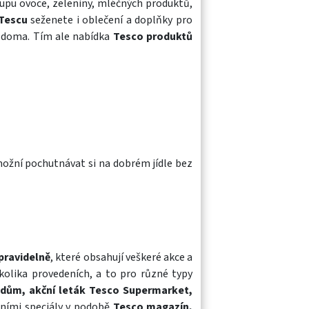
upu ovoce, zeleniny, mléčných produktů,
Tescu
seženete i oblečení a doplňky pro
a doma. Tím ale nabídka
Tesco produktů
ožní pochutnávat si na dobrém jídle bez
pravidelně
, které obsahují veškeré akce a
kolika provedeních, a to pro různé typy
 dům, akční leták Tesco Supermarket,
nními speciály v podobě
Tesco magazín,