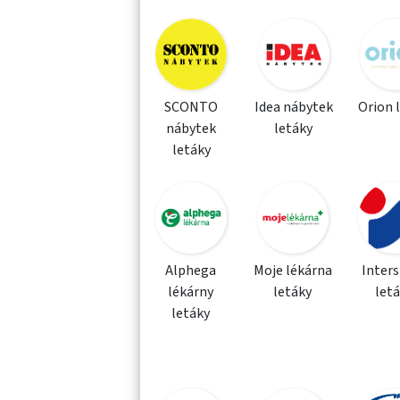
SCONTO
Idea nábytek
Orion 
nábytek
letáky
letáky
Alphega
Moje lékárna
Inter
lékárny
letáky
let
letáky