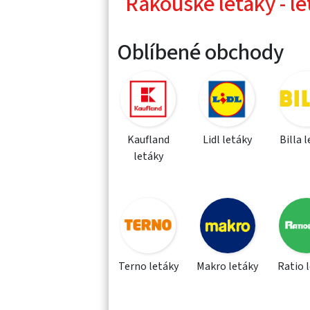
Rakouské letáky - le
Oblíbené obchody
Kaufland
Lidl letáky
Billa 
letáky
Terno letáky
Makro letáky
Ratio 