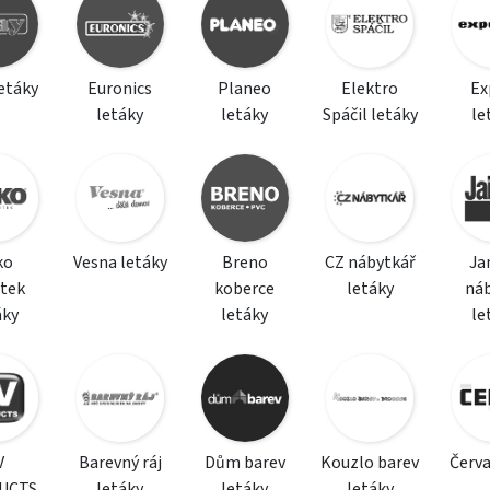
etáky
Euronics
Planeo
Elektro
Ex
letáky
letáky
Spáčil letáky
le
ko
Vesna letáky
Breno
CZ nábytkář
Ja
tek
koberce
letáky
ná
áky
letáky
le
V
Barevný ráj
Dům barev
Kouzlo barev
Červa
UCTS
letáky
letáky
letáky