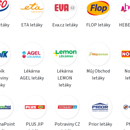
etáky
ETA letáky
Eva.cz letáky
FLOP letáky
HEBE
ík
Lékárna
Lékárna
Můj Obchod
N
viny
AGEL letáky
LEMON
letáky
le
áky
letáky
maPoint
PLUS JIP
Potraviny CZ
Prior letáky
P