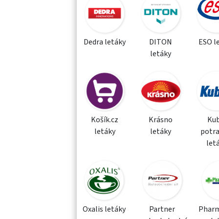
Dedra letáky
DITON
ESO l
letáky
Košík.cz
Krásno
Kub
letáky
letáky
potra
let
Oxalis letáky
Partner
Phar