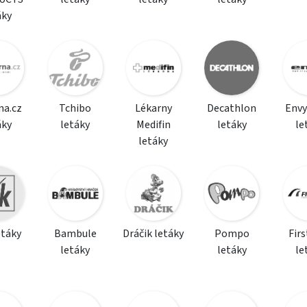
áky
na.cz
Tchibo
Lékarny
Decathlon
Envy
áky
letáky
Medifin
letáky
le
letáky
etáky
Bambule
Dráčik letáky
Pompo
Fir
letáky
letáky
le