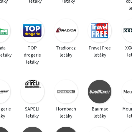
táky
letáky
letáky
ko
l
da
TOP
Tradior.cz
Travel Free
XX
letáky
drogerie
letáky
letáky
le
letáky
ogerie
SAPELI
Hornbach
Baumax
Moun
áky
letáky
letáky
letáky
le