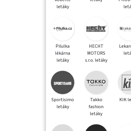
letáky
let
Pilulka
HECHT
Lekar
lékárna
MOTORS
let
letáky
s.r.o. letáky
Sportisimo
Takko
KIK l
letáky
fashion
letáky