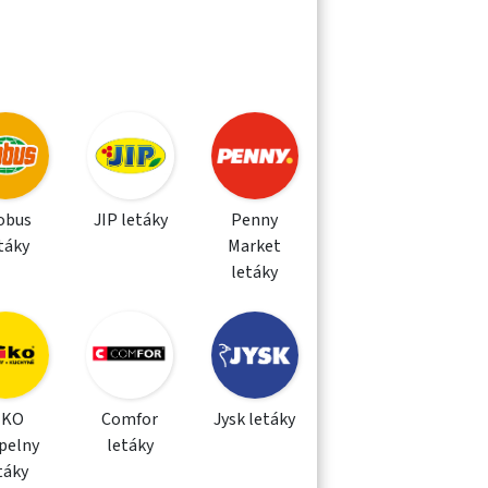
obus
JIP letáky
Penny
táky
Market
letáky
IKO
Comfor
Jysk letáky
pelny
letáky
táky