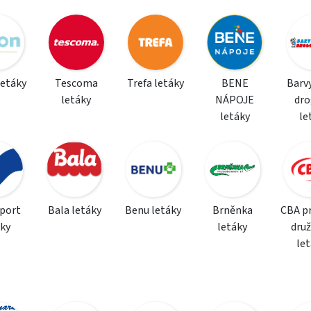
letáky
Tescoma
Trefa letáky
BENE
Barvy
letáky
NÁPOJE
dro
letáky
le
sport
Bala letáky
Benu letáky
Brněnka
CBA p
áky
letáky
dru
le