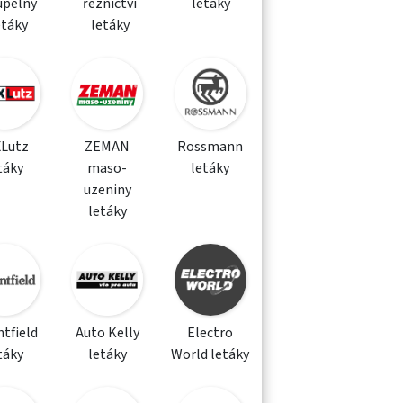
upelny
řeznictví
letáky
etáky
letáky
XLutz
ZEMAN
Rossmann
táky
maso-
letáky
uzeniny
letáky
tfield
Auto Kelly
Electro
táky
letáky
World letáky