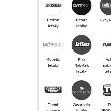
Proton
Datart
Okay l
letáky
letáky
Mobelix
Kika
As
letáky
Nábytek
náby
letáky
let
Trend
Casarredo
T
koberce
letáky
PROD