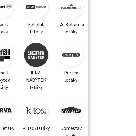
pert
Fotolab
T.S. Bohemia
táky
letáky
letáky
mall
JENA-
Purtex
bytek
NÁBYTEK
letáky
táky
letáky
 letáky
KITOS letáky
Domestav
letáky