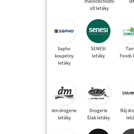
maloobchodní
le
síť letáky
Sapho
SENESI
Tam
koupelny
letáky
Foods 
letáky
dm drogerie
Drogerie
Ráj dr
letáky
Šlak letáky
let