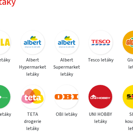
táky
letáky
Albert
Albert
Tesco letáky
Gl
Hypermarket
Supermarket
le
letáky
letáky
letáky
TETA
OBI letáky
UNI HOBBY
S
drogerie
letáky
kou
letáky
le