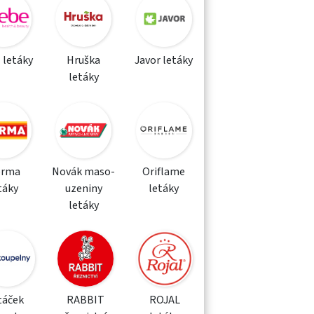
 letáky
Hruška
Javor letáky
letáky
orma
Novák maso-
Oriflame
táky
uzeniny
letáky
letáky
táček
RABBIT
ROJAL