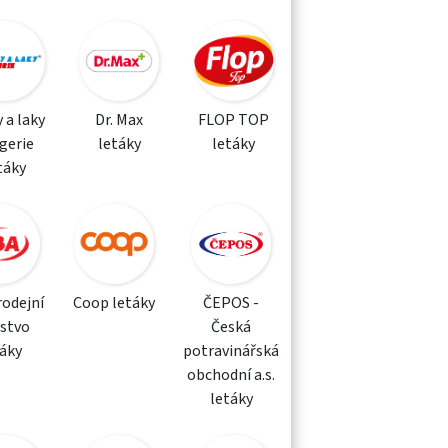
 a laky
Dr. Max
FLOP TOP
gerie
letáky
letáky
táky
rodejní
Coop letáky
ČEPOS -
žstvo
Česká
táky
potravinářská
obchodní a.s.
letáky