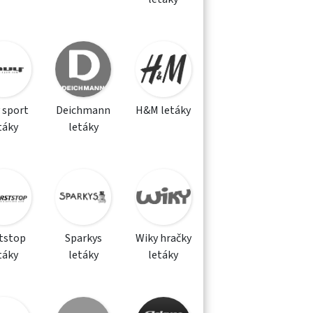
 sport
Deichmann
H&M letáky
táky
letáky
ststop
Sparkys
Wiky hračky
táky
letáky
letáky