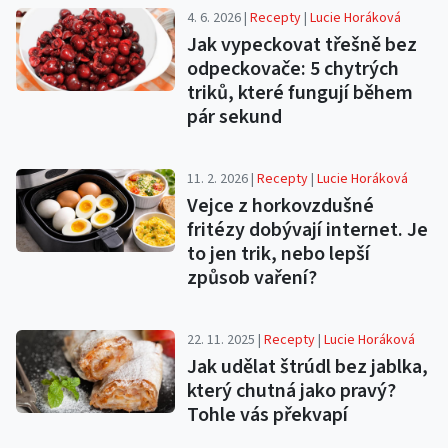
4. 6. 2026 |
Recepty
|
Lucie Horáková
Jak vypeckovat třešně bez
odpeckovače: 5 chytrých
triků, které fungují během
pár sekund
11. 2. 2026 |
Recepty
|
Lucie Horáková
Vejce z horkovzdušné
fritézy dobývají internet. Je
to jen trik, nebo lepší
způsob vaření?
22. 11. 2025 |
Recepty
|
Lucie Horáková
Jak udělat štrúdl bez jablka,
který chutná jako pravý?
Tohle vás překvapí