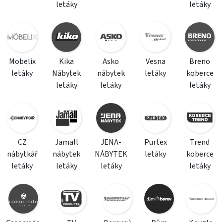
letáky
letáky
Mobelix
Kika
Asko
Vesna
Breno
letáky
Nábytek
nábytek
letáky
koberce
letáky
letáky
letáky
CZ
Jamall
JENA-
Purtex
Trend
nábytkář
nábytek
NÁBYTEK
letáky
koberce
letáky
letáky
letáky
letáky