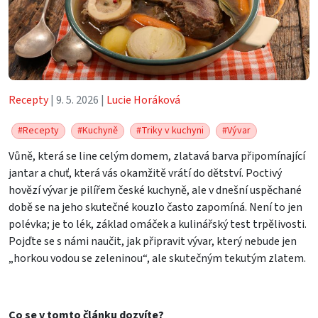
Recepty
| 9. 5. 2026 |
Lucie Horáková
#Recepty
#Kuchyně
#Triky v kuchyni
#Vývar
Vůně, která se line celým domem, zlatavá barva připomínající
jantar a chuť, která vás okamžitě vrátí do dětství. Poctivý
hovězí vývar je pilířem české kuchyně, ale v dnešní uspěchané
době se na jeho skutečné kouzlo často zapomíná. Není to jen
polévka; je to lék, základ omáček a kulinářský test trpělivosti.
Pojďte se s námi naučit, jak připravit vývar, který nebude jen
„horkou vodou se zeleninou“, ale skutečným tekutým zlatem.
Co se v tomto článku dozvíte?