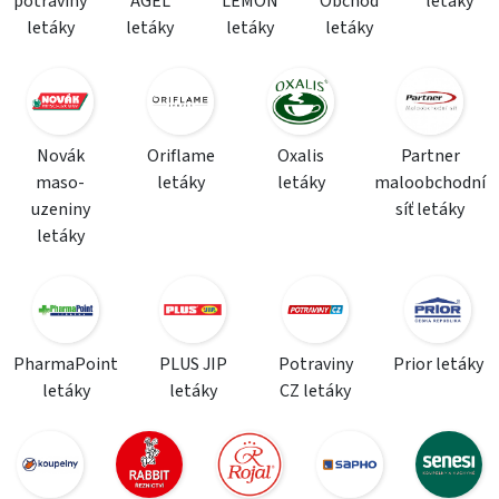
potraviny
AGEL
LEMON
Obchod
letáky
letáky
letáky
letáky
letáky
Novák
Oriflame
Oxalis
Partner
maso-
letáky
letáky
maloobchodní
uzeniny
síť letáky
letáky
PharmaPoint
PLUS JIP
Potraviny
Prior letáky
letáky
letáky
CZ letáky