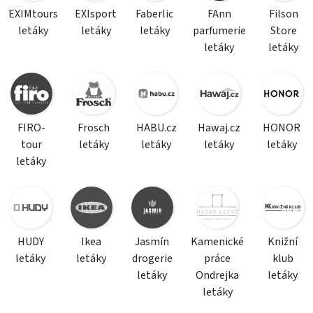
EXIMtours
EXIsport
Faberlic
FAnn
Filson
letáky
letáky
letáky
parfumerie
Store
letáky
letáky
FIRO-
Frosch
HABU.cz
Hawaj.cz
HONOR
tour
letáky
letáky
letáky
letáky
letáky
HUDY
Ikea
Jasmín
Kamenické
Knižní
letáky
letáky
drogerie
práce
klub
letáky
Ondrejka
letáky
letáky