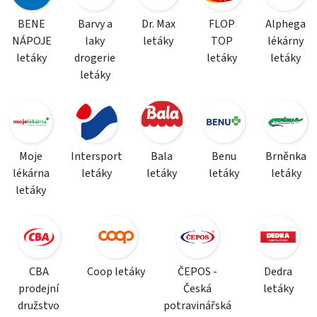
BENE
Barvy a
Dr. Max
FLOP
Alphega
NÁPOJE
laky
letáky
TOP
lékárny
letáky
drogerie
letáky
letáky
letáky
Moje
Intersport
Bala
Benu
Brněnka
lékárna
letáky
letáky
letáky
letáky
letáky
CBA
Coop letáky
ČEPOS -
Dedra
prodejní
Česká
letáky
družstvo
potravinářská