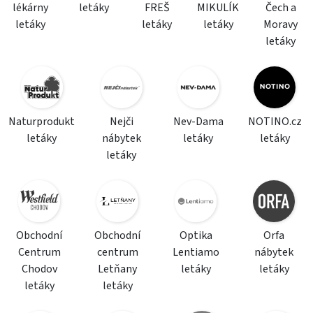
lékárny
letáky
FREŠ
MIKULÍK
Čech a
letáky
letáky
letáky
Moravy
letáky
Naturprodukt
Nejči
Nev-Dama
NOTINO.cz
letáky
nábytek
letáky
letáky
letáky
Obchodní
Obchodní
Optika
Orfa
Centrum
centrum
Lentiamo
nábytek
Chodov
Letňany
letáky
letáky
letáky
letáky