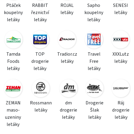
Ptáček
RABBIT
ROJAL
Sapho
SENESI
koupelny
řeznictví
letáky
koupelny
letáky
letáky
letáky
letáky
Tamda
TOP
Tradior.cz
Travel
XXXLutz
Foods
drogerie
letáky
Free
letáky
letáky
letáky
letáky
ZEMAN
Rossmann
dm
Drogerie
Ráj
maso-
letáky
drogerie
Šlak
drogerie
uzeniny
letáky
letáky
letáky
letáky