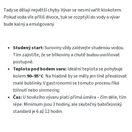
Tady se dělají největší chyby. Vývar se nesmí vařit klokotem.
Pokud voda vře příliš divoce, tuk se rozptýlí do vody a vývar
bude kalný a emulgovaný.
Studený start:
Suroviny vždy zalévejte studenou vodou.
Tím zajistíte, že se bílkoviny a chutě budou uvolňovat
postupně.
Teplota pod bodem varu:
Ideální teplota se pohybuje
kolem
90–95°C
. Na hladině by se měly jen líně převalovat
malé bublinky. V gastronomii se tomuto procesu říká
táhnutí
nebo
simmering
.
Čas:
U hovězího vývaru platí přímá úměra – čím déle, tím
lépe. Minimum jsou 3 hodiny, ale skutečný babičkovský
standard je 6 až 12 hodin.