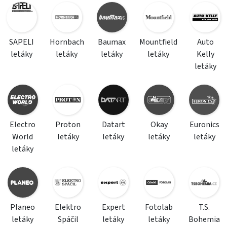
SAPELI
Hornbach
Baumax
Mountfield
Auto
letáky
letáky
letáky
letáky
Kelly
letáky
Electro
Proton
Datart
Okay
Euronics
World
letáky
letáky
letáky
letáky
letáky
Planeo
Elektro
Expert
Fotolab
T.S.
letáky
Spáčil
letáky
letáky
Bohemia