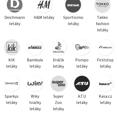
Deichmann
H&M letáky
Sportisimo
Takko
letáky
letáky
fashion
letáky
KIK
Bambule
Dráčik
Pompo
Firststop
letáky
letáky
letáky
letáky
letáky
Sparkys
Wiky
Super
A.T.U
Kasa.cz
letáky
hračky
Zoo
letáky
letáky
letáky
letáky