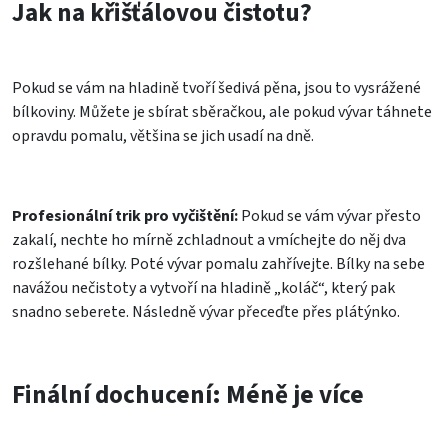
Jak na křišťálovou čistotu?
Pokud se vám na hladině tvoří šedivá pěna, jsou to vysrážené
bílkoviny. Můžete je sbírat sběračkou, ale pokud vývar táhnete
opravdu pomalu, většina se jich usadí na dně.
Profesionální trik pro vyčištění:
Pokud se vám vývar přesto
zakalí, nechte ho mírně zchladnout a vmíchejte do něj dva
rozšlehané bílky. Poté vývar pomalu zahřívejte. Bílky na sebe
navážou nečistoty a vytvoří na hladině „koláč“, který pak
snadno seberete. Následně vývar přeceďte přes plátýnko.
Finální dochucení: Méně je více