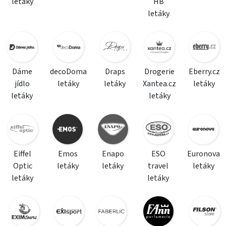
letáky
HB
letáky
Dáme
decoDoma
Draps
Drogerie
Eberry.cz
jídlo
letáky
letáky
Xantea.cz
letáky
letáky
letáky
Eiffel
Emos
Enapo
ESO
Euronova
Optic
letáky
letáky
travel
letáky
letáky
letáky