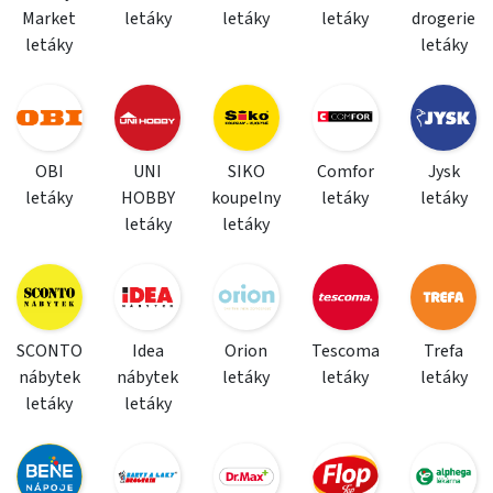
Market
letáky
letáky
letáky
drogerie
letáky
letáky
OBI
UNI
SIKO
Comfor
Jysk
letáky
HOBBY
koupelny
letáky
letáky
letáky
letáky
SCONTO
Idea
Orion
Tescoma
Trefa
nábytek
nábytek
letáky
letáky
letáky
letáky
letáky