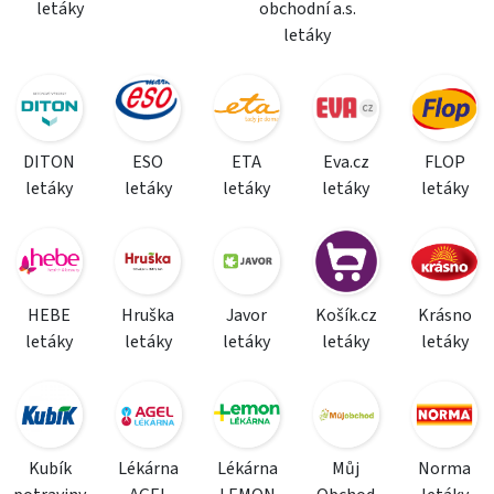
letáky
obchodní a.s.
letáky
DITON
ESO
ETA
Eva.cz
FLOP
letáky
letáky
letáky
letáky
letáky
HEBE
Hruška
Javor
Košík.cz
Krásno
letáky
letáky
letáky
letáky
letáky
Kubík
Lékárna
Lékárna
Můj
Norma