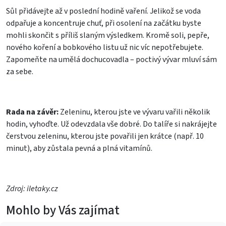
Sůl přidávejte až v poslední hodině vaření. Jelikož se voda
odpařuje a koncentruje chuť, při osolení na začátku byste
mohli skončit s příliš slaným výsledkem. Kromě soli, pepře,
nového koření a bobkového listu už nic víc nepotřebujete.
Zapomeňte na umělá dochucovadla – poctivý vývar mluví sám
za sebe.
Rada na závěr:
Zeleninu, kterou jste ve vývaru vařili několik
hodin, vyhoďte. Už odevzdala vše dobré. Do talíře si nakrájejte
čerstvou zeleninu, kterou jste povařili jen krátce (např. 10
minut), aby zůstala pevná a plná vitamínů.
Zdroj: iletaky.cz
Mohlo by Vás zajímat