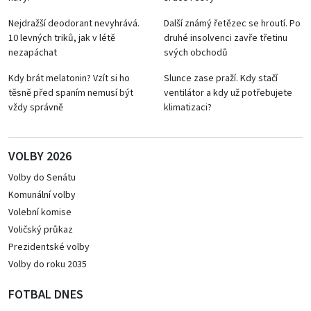
Nejdražší deodorant nevyhrává.
Další známý řetězec se hroutí. Po
10 levných triků, jak v létě
druhé insolvenci zavře třetinu
nezapáchat
svých obchodů
Kdy brát melatonin? Vzít si ho
Slunce zase praží. Kdy stačí
těsně před spaním nemusí být
ventilátor a kdy už potřebujete
vždy správně
klimatizaci?
VOLBY 2026
Volby do Senátu
Komunální volby
Volební komise
Voličský průkaz
Prezidentské volby
Volby do roku 2035
FOTBAL DNES