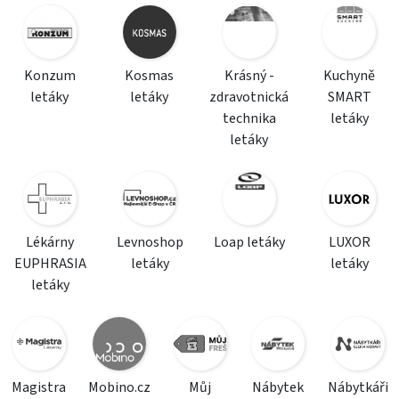
Konzum
Kosmas
Krásný -
Kuchyně
letáky
letáky
zdravotnická
SMART
technika
letáky
letáky
Lékárny
Levnoshop
Loap letáky
LUXOR
EUPHRASIA
letáky
letáky
letáky
Magistra
Mobino.cz
Můj
Nábytek
Nábytkáři