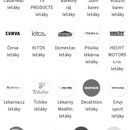
Casarredo
TV
Barevný
Dům
Kouzlo
letáky
PRODUCTS
ráj
barev
barev
letáky
letáky
letáky
letáky
Červa
KITOS
Domestav
Pilulka
HECHT
letáky
letáky
letáky
lékárna
MOTORS
letáky
s.r.o.
letáky
Lekarna.cz
Tchibo
Lékarny
Decathlon
Envy
letáky
letáky
Medifin
letáky
sport
letáky
letáky