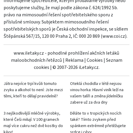
Informujeme spotřebitele, kterým prodáváme výrobky nebo
poskytujeme služby, že mají podle zákona č. 624/1992 Sb.
právo na mimosoudní řešení spotřebitelského sporu z
příslušné smlouvy. Subjektem mimosoudního řešení
spotřebitelských sporů je Česká obchodní inspekce, se sídlem
Štěpánská 567/15, 120 00 Praha 2, IČ: 000 20 869 (
www.coi.cz
).
www.iletaky.cz - pohodlné prohlížení akčních letáků
maloobchodních řetězců
|
Reklama
|
Cookies
|
Seznam
cookies
|
© 2007-2026 iLetaky.cz.
Játra nejvíce trpí kvůli tomuto
Oteklá chodidla v létě nejsou
zvyku a alkohol to není: Jste mezi
vinou horka: Hlavní viník leží na
těmi, kteří to dělají pravidelně?
vašem talíři a změna jídelníčku
zabere už za dva dny
3 nejškodlivější mléčné výrobky,
Děláte to v tropických nocích
které Češi milují: V 100 gramech
také? Tímto zvykem před
mají více cukru než dvě kostky do
spánkem extrémně přetěžujete
kávy!
srdce i cévy