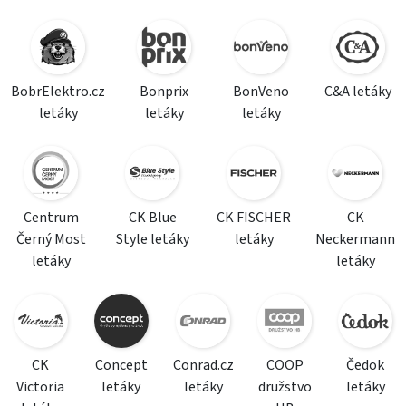
BobrElektro.cz
Bonprix
BonVeno
C&A letáky
letáky
letáky
letáky
Centrum
CK Blue
CK FISCHER
CK
Černý Most
Style letáky
letáky
Neckermann
letáky
letáky
CK
Concept
Conrad.cz
COOP
Čedok
Victoria
letáky
letáky
družstvo
letáky