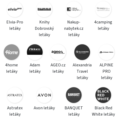
Elvia-Pro
Knihy
Nakup-
4camping
letáky
Dobrovský
nabytek.cz
letáky
letáky
letáky
4home
Adam
AGEO.cz
Alexandria
ALPINE
letáky
letáky
letáky
Travel
PRO
letáky
letáky
Astratex
Avon letáky
BANQUET
Black Red
letáky
letáky
White letáky