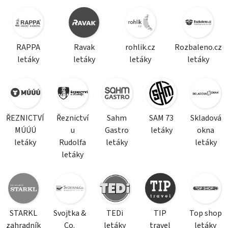
RAPPA
Ravak
rohlik.cz
Rozbaleno.cz
letáky
letáky
letáky
letáky
ŘEZNICTVÍ
Řeznictví
Sahm
SAM 73
Skladová
MÚÚÚ
u
Gastro
letáky
okna
letáky
Rudolfa
letáky
letáky
letáky
STARKL
Svojtka &
TEDi
TIP
Top shop
zahradník
Co.
letáky
travel
letáky