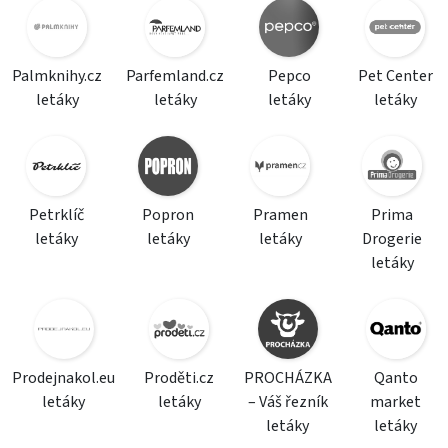
Palmknihy.cz
Parfemland.cz
Pepco
Pet Center
letáky
letáky
letáky
letáky
Petrklíč
Popron
Pramen
Prima
letáky
letáky
letáky
Drogerie
letáky
Prodejnakol.eu
Proděti.cz
PROCHÁZKA
Qanto
letáky
letáky
– Váš řezník
market
letáky
letáky