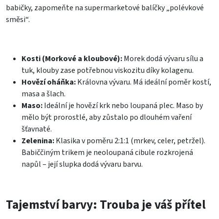
babičky, zapomeňte na supermarketové balíčky „polévkové
směsi“.
Kosti (Morkové a kloubové):
Morek dodá vývaru sílu a
tuk, klouby zase potřebnou viskozitu díky kolagenu.
Hovězí oháňka:
Královna vývaru. Má ideální poměr kostí,
masa a šlach.
Maso:
Ideální je hovězí krk nebo loupaná plec. Maso by
mělo být prorostlé, aby zůstalo po dlouhém vaření
šťavnaté.
Zelenina:
Klasika v poměru 2:1:1 (mrkev, celer, petržel).
Babiččiným trikem je neoloupaná cibule rozkrojená
napůl – její slupka dodá vývaru barvu.
Tajemství barvy: Trouba je váš přítel