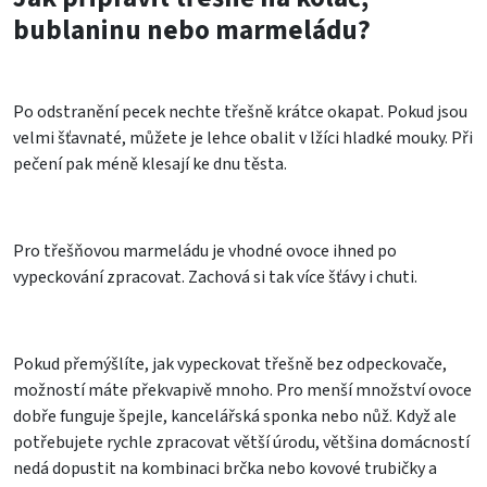
bublaninu nebo marmeládu?
Po odstranění pecek nechte třešně krátce okapat. Pokud jsou
velmi šťavnaté, můžete je lehce obalit v lžíci hladké mouky. Při
pečení pak méně klesají ke dnu těsta.
Pro třešňovou marmeládu je vhodné ovoce ihned po
vypeckování zpracovat. Zachová si tak více šťávy i chuti.
Pokud přemýšlíte, jak vypeckovat třešně bez odpeckovače,
možností máte překvapivě mnoho. Pro menší množství ovoce
dobře funguje špejle, kancelářská sponka nebo nůž. Když ale
potřebujete rychle zpracovat větší úrodu, většina domácností
nedá dopustit na kombinaci brčka nebo kovové trubičky a