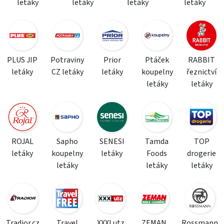
letáky
letáky
letáky
letáky
PLUS JIP
Potraviny
Prior
Ptáček
RABBIT
letáky
CZ letáky
letáky
koupelny
řeznictví
letáky
letáky
ROJAL
Sapho
SENESI
Tamda
TOP
letáky
koupelny
letáky
Foods
drogerie
letáky
letáky
letáky
Tradior.cz
Travel
XXXLutz
ZEMAN
Rossmann