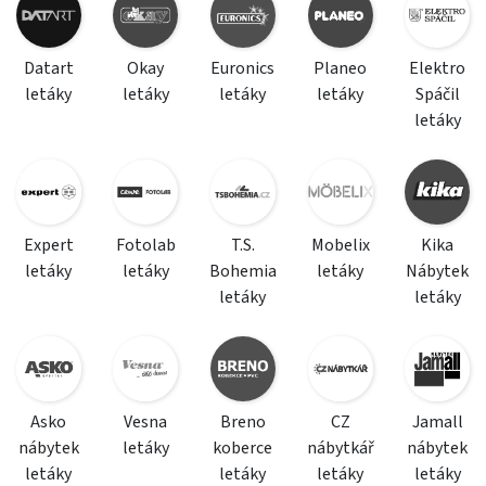
Datart
Okay
Euronics
Planeo
Elektro
letáky
letáky
letáky
letáky
Spáčil
letáky
Expert
Fotolab
T.S.
Mobelix
Kika
letáky
letáky
Bohemia
letáky
Nábytek
letáky
letáky
Asko
Vesna
Breno
CZ
Jamall
nábytek
letáky
koberce
nábytkář
nábytek
letáky
letáky
letáky
letáky