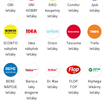
OBI
UNI
SIKO
Comfor
Jysk
letáky
HOBBY
koupelny
letáky
letáky
letáky
letáky
SCONTO
Idea
Orion
Tescoma
Trefa
nábytek
nábytek
letáky
letáky
letáky
letáky
letáky
BENE
Barvy a
Dr. Max
FLOP
Alphega
NÁPOJE
laky
letáky
TOP
lékárny
letáky
drogerie
letáky
letáky
letáky