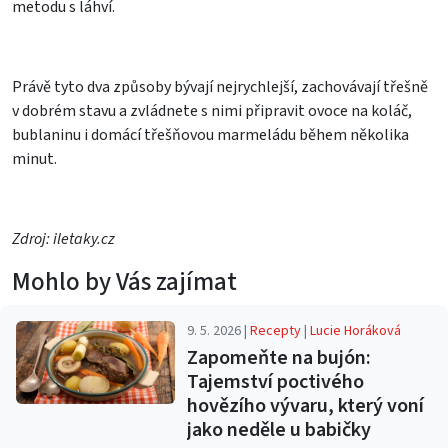
metodu s láhví.
Právě tyto dva způsoby bývají nejrychlejší, zachovávají třešně
v dobrém stavu a zvládnete s nimi připravit ovoce na koláč,
bublaninu i domácí třešňovou marmeládu během několika
minut.
Zdroj: iletaky.cz
Mohlo by Vás zajímat
9. 5. 2026 |
Recepty
|
Lucie Horáková
Zapomeňte na bujón:
Tajemství poctivého
hovězího vývaru, který voní
jako neděle u babičky