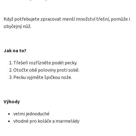
Když potřebujete zpracovat menší množství třešní, pomůže i
obyčejný nůž.
Jak na to?
Třešeň rozřízněte podél pecky.
Otočte obě poloviny proti sobě.
Pecku vyjměte špičkou nože.
Výhody
velmi jednoduché
vhodné pro koláče a marmelády