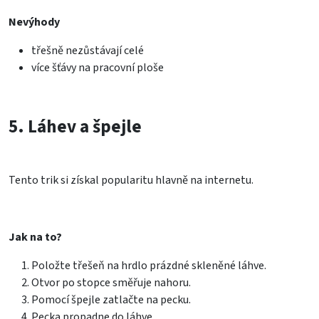
Nevýhody
třešně nezůstávají celé
více šťávy na pracovní ploše
5. Láhev a špejle
Tento trik si získal popularitu hlavně na internetu.
Jak na to?
Položte třešeň na hrdlo prázdné skleněné láhve.
Otvor po stopce směřuje nahoru.
Pomocí špejle zatlačte na pecku.
Pecka propadne do láhve.