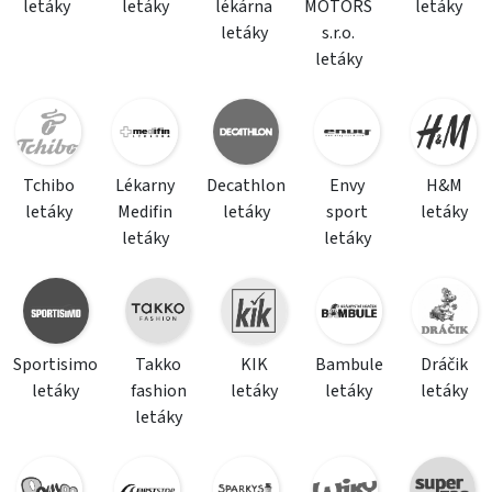
letáky
letáky
lékárna
MOTORS
letáky
letáky
s.r.o.
letáky
Tchibo
Lékarny
Decathlon
Envy
H&M
letáky
Medifin
letáky
sport
letáky
letáky
letáky
Sportisimo
Takko
KIK
Bambule
Dráčik
letáky
fashion
letáky
letáky
letáky
letáky