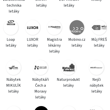
technika
letáky
letáky
letáky
Loap
LUXOR
Magistra
Mobino.cz
Můj FREŠ
letáky
letáky
lékárny
letáky
letáky
letáky
Nábytek
Nábytkáři
Naturprodukt
Nejči
MIKULÍK
Čech a
letáky
nábytek
letáky
Moravy
letáky
letáky