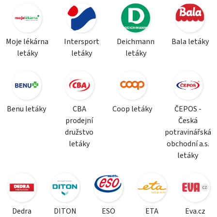
Moje lékárna
Intersport
Deichmann
Bala letáky
letáky
letáky
letáky
Benu letáky
CBA
Coop letáky
ČEPOS -
prodejní
Česká
družstvo
potravinářská
letáky
obchodní a.s.
letáky
Dedra
DITON
ESO
ETA
Eva.cz