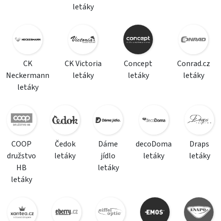
letáky
CK
CK Victoria
Concept
Conrad.cz
Neckermann
letáky
letáky
letáky
letáky
COOP
Čedok
Dáme
decoDoma
Draps
družstvo
letáky
jídlo
letáky
letáky
HB
letáky
letáky