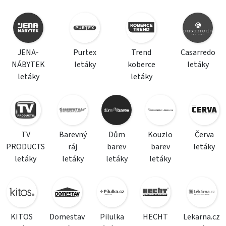
JENA-
Purtex
Trend
Casarredo
NÁBYTEK
letáky
koberce
letáky
letáky
letáky
TV
Barevný
Dům
Kouzlo
Červa
PRODUCTS
ráj
barev
barev
letáky
letáky
letáky
letáky
letáky
KITOS
Domestav
Pilulka
HECHT
Lekarna.cz