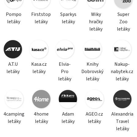
Pompo
Firststop
Sparkys
Wiky
Super
letáky
letáky
letáky
hračky
Zoo
letáky
letáky
A.T.U
Kasa.cz
Elvia-
Knihy
Nakup-
letáky
letáky
Pro
Dobrovský
nabytek.cz
letáky
letáky
letáky
4camping
4home
Adam
AGEO.cz
Alexandria
letáky
letáky
letáky
letáky
Travel
letáky