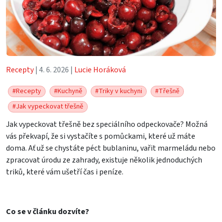
Recepty
| 4. 6. 2026 |
Lucie Horáková
#Recepty
#Kuchyně
#Triky v kuchyni
#Třešně
#Jak vypeckovat třešně
Jak vypeckovat třešně bez speciálního odpeckovače? Možná
vás překvapí, že si vystačíte s pomůckami, které už máte
doma. Ať už se chystáte péct bublaninu, vařit marmeládu nebo
zpracovat úrodu ze zahrady, existuje několik jednoduchých
triků, které vám ušetří čas i peníze.
Co se v článku dozvíte?