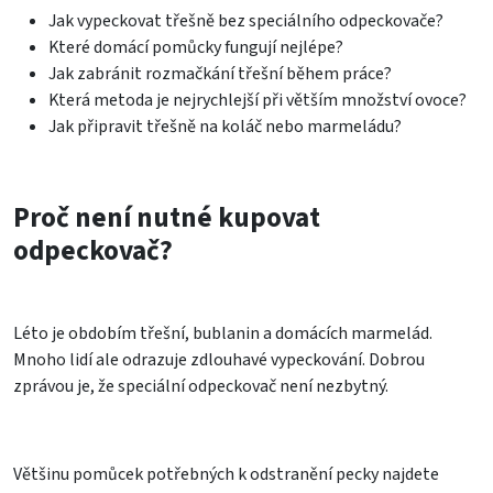
Jak vypeckovat třešně bez speciálního odpeckovače?
Které domácí pomůcky fungují nejlépe?
Jak zabránit rozmačkání třešní během práce?
Která metoda je nejrychlejší při větším množství ovoce?
Jak připravit třešně na koláč nebo marmeládu?
Proč není nutné kupovat
odpeckovač?
Léto je obdobím třešní, bublanin a domácích marmelád.
Mnoho lidí ale odrazuje zdlouhavé vypeckování. Dobrou
zprávou je, že speciální odpeckovač není nezbytný.
Většinu pomůcek potřebných k odstranění pecky najdete