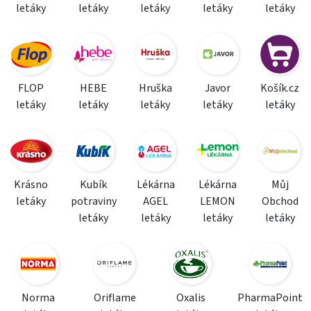
letáky
letáky
letáky
letáky
letáky
FLOP
HEBE
Hruška
Javor
Košík.cz
letáky
letáky
letáky
letáky
letáky
Krásno
Kubík
Lékárna
Lékárna
Můj
letáky
potraviny
AGEL
LEMON
Obchod
letáky
letáky
letáky
letáky
Norma
Oriflame
Oxalis
PharmaPoint