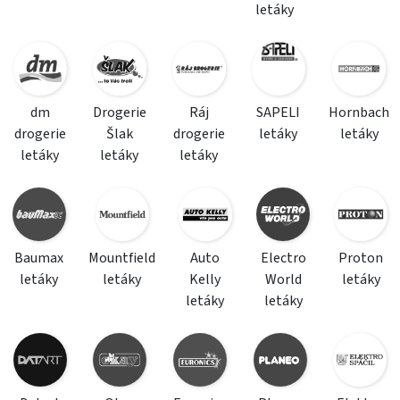
letáky
dm
Drogerie
Ráj
SAPELI
Hornbach
drogerie
Šlak
drogerie
letáky
letáky
letáky
letáky
letáky
Baumax
Mountfield
Auto
Electro
Proton
letáky
letáky
Kelly
World
letáky
letáky
letáky