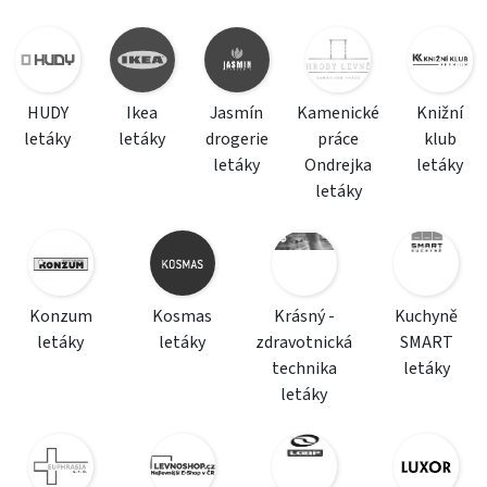
HUDY
Ikea
Jasmín
Kamenické
Knižní
letáky
letáky
drogerie
práce
klub
letáky
Ondrejka
letáky
letáky
Konzum
Kosmas
Krásný -
Kuchyně
letáky
letáky
zdravotnická
SMART
technika
letáky
letáky