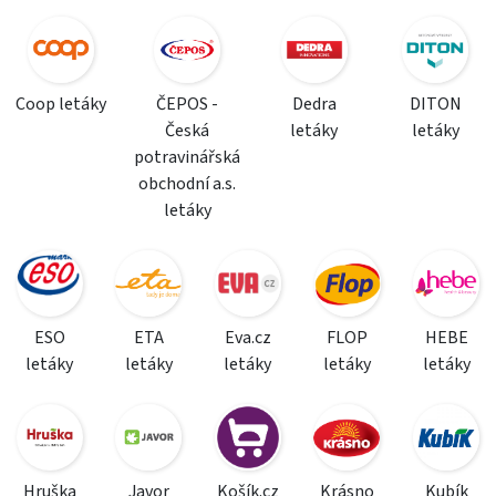
Coop letáky
ČEPOS -
Dedra
DITON
Česká
letáky
letáky
potravinářská
obchodní a.s.
letáky
ESO
ETA
Eva.cz
FLOP
HEBE
letáky
letáky
letáky
letáky
letáky
Hruška
Javor
Košík.cz
Krásno
Kubík