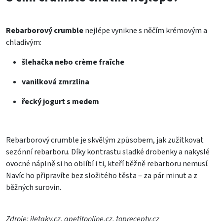
Rebarborový crumble
nejlépe vynikne s něčím krémovým a
chladivým:
šlehačka nebo crème fraîche
vanilková zmrzlina
řecký jogurt s medem
Rebarborový crumble je skvělým způsobem, jak zužitkovat
sezónní rebarboru. Díky kontrastu sladké drobenky a nakyslé
ovocné náplně si ho oblíbí i ti, kteří běžně rebarboru nemusí.
Navíc ho připravíte bez složitého těsta – za pár minut a z
běžných surovin.
Zdroje: iletaky.cz, apetitonline.cz, toprecepty.cz