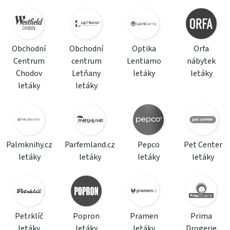
Obchodní
Obchodní
Optika
Orfa
Centrum
centrum
Lentiamo
nábytek
Chodov
Letňany
letáky
letáky
letáky
letáky
Palmknihy.cz
Parfemland.cz
Pepco
Pet Center
letáky
letáky
letáky
letáky
Petrklíč
Popron
Pramen
Prima
letáky
letáky
letáky
Drogerie