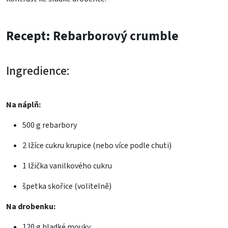
Recept: Rebarborový crumble
Ingredience:
Na náplň:
500 g rebarbory
2 lžíce
cukru krupice
(nebo více podle chuti)
1 lžička vanilkového cukru
špetka skořice (volitelně)
Na drobenku:
120 g hladké mouky