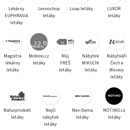
Lékárny
Levnoshop
Loap letáky
LUXOR
EUPHRASIA
letáky
letáky
letáky
Magistra
Mobino.cz
Můj
Nábytek
Nábytkáři
lékárny
letáky
FREŠ
MIKULÍK
Čech a
letáky
letáky
letáky
Moravy
letáky
Naturprodukt
Nejči
Nev-Dama
NOTINO.cz
letáky
nábytek
letáky
letáky
letáky