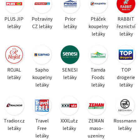
PLUS JIP
Potraviny
Prior
Ptáček
RABBIT
letáky
CZ letáky
letáky
koupelny
řeznictví
letáky
letáky
ROJAL
Sapho
SENESI
Tamda
TOP
letáky
koupelny
letáky
Foods
drogerie
letáky
letáky
letáky
Tradior.cz
Travel
XXXLutz
ZEMAN
Rossmann
letáky
Free
letáky
maso-
letáky
letáky
uzeniny