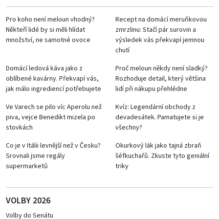
Pro koho není meloun vhodný?
Recept na domácí meruňkovou
Někteří lidé by si měli hlídat
zmrzlinu: Stačí pár surovin a
množství, ne samotné ovoce
výsledek vás překvapí jemnou
chutí
Domácí ledová káva jako z
Proč meloun někdy není sladký?
oblíbené kavárny. Překvapí vás,
Rozhoduje detail, který většina
jak málo ingrediencí potřebujete
lidí při nákupu přehlédne
Ve Varech se pilo víc Aperolu než
Kvíz: Legendární obchody z
piva, vejce Benedikt mizela po
devadesátek. Pamatujete si je
stovkách
všechny?
Co je v Itálii levnější než v Česku?
Okurkový lák jako tajná zbraň
Srovnali jsme regály
šéfkuchařů. Zkuste tyto geniální
supermarketů
triky
VOLBY 2026
Volby do Senátu