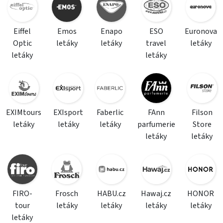
Eiffel
Emos
Enapo
ESO
Euronova
Optic
letáky
letáky
travel
letáky
letáky
letáky
EXIMtours
EXIsport
Faberlic
FAnn
Filson
letáky
letáky
letáky
parfumerie
Store
letáky
letáky
FIRO-
Frosch
HABU.cz
Hawaj.cz
HONOR
tour
letáky
letáky
letáky
letáky
letáky