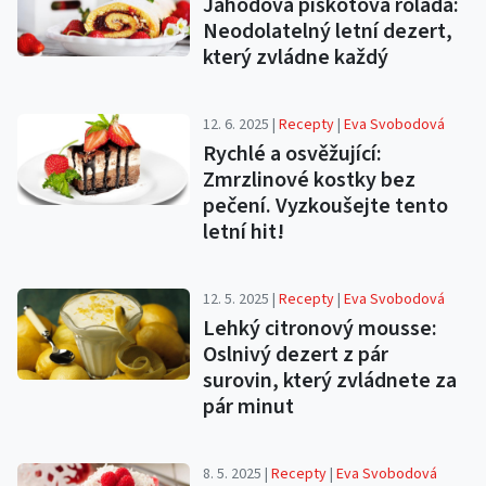
Jahodová piškotová roláda:
Neodolatelný letní dezert,
který zvládne každý
12. 6. 2025 |
Recepty
|
Eva Svobodová
Rychlé a osvěžující:
Zmrzlinové kostky bez
pečení. Vyzkoušejte tento
letní hit!
12. 5. 2025 |
Recepty
|
Eva Svobodová
Lehký citronový mousse:
Oslnivý dezert z pár
surovin, který zvládnete za
pár minut
8. 5. 2025 |
Recepty
|
Eva Svobodová