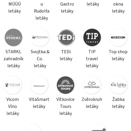
MÚÚÚ
u
Gastro
letáky
okna
letáky
Rudolfa
letáky
letáky
letáky
STARKL
Svojtka &
TEDi
TIP
Top shop
zahradník
Co.
letáky
travel
letáky
letáky
letáky
letáky
Vicom
VitaSmart
Vítkovice
Zvěrokruh
Žabka
Víno
letáky
Tours
letáky
letáky
letáky
letáky