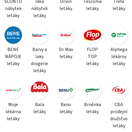
SCONTO
Idea
Orion
Tescoma
Trefa
nábytek
nábytek
letáky
letáky
letáky
letáky
letáky
BENE
Barvy a
Dr. Max
FLOP
Alphega
NÁPOJE
laky
letáky
TOP
lékárny
letáky
drogerie
letáky
letáky
letáky
Moje
Bala
Benu
Brněnka
CBA
lékárna
letáky
letáky
letáky
prodejní
letáky
družstvo
letáky