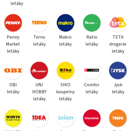
letáky
Penny
Terno
Makro
Ratio
TETA
Market
letáky
letáky
letáky
drogerie
letáky
letáky
OBI
UNI
SIKO
Comfor
Jysk
letáky
HOBBY
koupelny
letáky
letáky
letáky
letáky