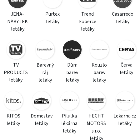
JENA-
Purtex
Trend
Casarredo
NÁBYTEK
letáky
koberce
letáky
letáky
letáky
TV
Barevný
Dům
Kouzlo
Červa
PRODUCTS
ráj
barev
barev
letáky
letáky
letáky
letáky
letáky
KITOS
Domestav
Pilulka
HECHT
Lekarna.cz
letáky
letáky
lékárna
MOTORS
letáky
letáky
s.r.o.
letáky