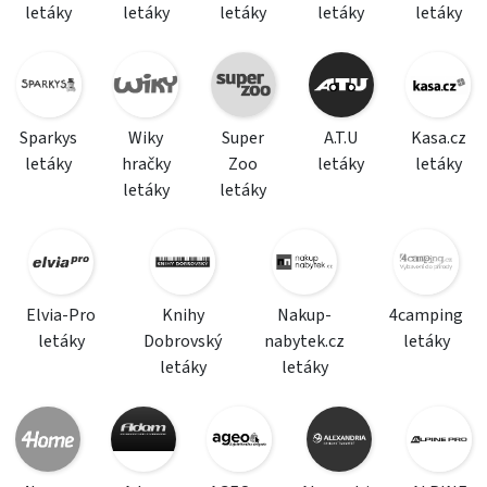
letáky
letáky
letáky
letáky
letáky
Sparkys
Wiky
Super
A.T.U
Kasa.cz
letáky
hračky
Zoo
letáky
letáky
letáky
letáky
Elvia-Pro
Knihy
Nakup-
4camping
letáky
Dobrovský
nabytek.cz
letáky
letáky
letáky