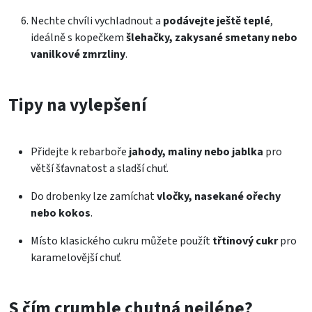
Nechte chvíli vychladnout a
podávejte ještě teplé
,
ideálně s kopečkem
šlehačky, zakysané smetany nebo
vanilkové zmrzliny
.
Tipy na vylepšení
Přidejte k rebarboře
jahody, maliny nebo jablka
pro
větší šťavnatost a sladší chuť.
Do drobenky lze zamíchat
vločky, nasekané ořechy
nebo kokos
.
Místo klasického cukru můžete použít
třtinový cukr
pro
karamelovější chuť.
S čím crumble chutná nejlépe?