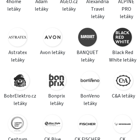
4home
Adam
AGEO.cz
Alexandria
ALPINE
letáky
letáky
letáky
Travel
PRO
letáky
letáky
Astratex
Avon letáky
BANQUET
Black Red
letáky
letáky
White letáky
BobrElektro.cz
Bonprix
BonVeno
C&A letáky
letáky
letáky
letáky
Centrum
CK Blue
CK FISCHER
CK