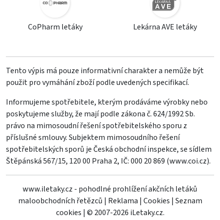
CoPharm letáky
Lekárna AVE letáky
Tento výpis má pouze informativní charakter a nemůže být
použit pro vymáhání zboží podle uvedených specifikací.
Informujeme spotřebitele, kterým prodáváme výrobky nebo
poskytujeme služby, že mají podle zákona č. 624/1992 Sb.
právo na mimosoudní řešení spotřebitelského sporu z
příslušné smlouvy. Subjektem mimosoudního řešení
spotřebitelských sporů je Česká obchodní inspekce, se sídlem
Štěpánská 567/15, 120 00 Praha 2, IČ: 000 20 869 (
www.coi.cz
).
www.iletaky.cz - pohodlné prohlížení akčních letáků
maloobchodních řetězců
|
Reklama
|
Cookies
|
Seznam
cookies
|
© 2007-2026 iLetaky.cz.