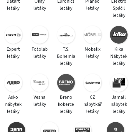
Datart
Okay
Euronics
Planeo
Elektro
letáky
letáky
letáky
letáky
Spáčil
letáky
Expert
Fotolab
T.S.
Mobelix
Kika
letáky
letáky
Bohemia
letáky
Nábytek
letáky
letáky
Asko
Vesna
Breno
CZ
Jamall
nábytek
letáky
koberce
nábytkář
nábytek
letáky
letáky
letáky
letáky