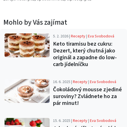
Mohlo by Vás zajímat
5. 2. 2026 |
Recepty
|
Eva Svobodová
Keto tiramisu bez cukru:
Dezert, který chutná jako
originál a zapadne do low-
carb jídelníčku
16. 6. 2025 |
Recepty
|
Eva Svobodová
Čokoládový mousse z jediné
suroviny? Zvládnete ho za
pár minut!
15. 6. 2025 |
Recepty
|
Eva Svobodová