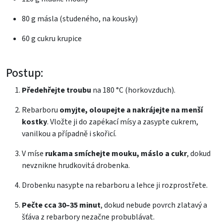
80 g másla (studeného, na kousky)
60 g cukru krupice
Postup:
Předehřejte troubu
na 180 °C (horkovzduch).
Rebarboru
omyjte, oloupejte a nakrájejte na menší
kostky
. Vložte ji do zapékací mísy a zasypte cukrem,
vanilkou a případně i skořicí.
V míse
rukama smíchejte mouku, máslo a cukr
, dokud
nevznikne hrudkovitá drobenka.
Drobenku nasypte na rebarboru a lehce ji rozprostřete.
Pečte cca 30–35 minut
, dokud nebude povrch zlatavý a
šťáva z rebarbory nezačne probublávat.