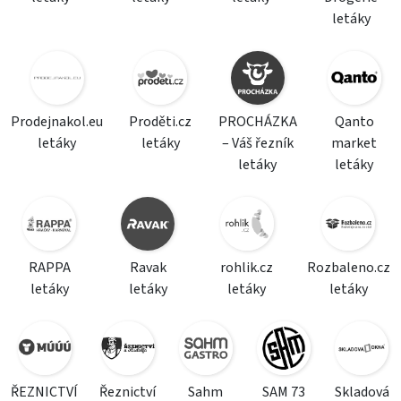
letáky
Prodejnakol.eu
Proděti.cz
PROCHÁZKA
Qanto
letáky
letáky
– Váš řezník
market
letáky
letáky
RAPPA
Ravak
rohlik.cz
Rozbaleno.cz
letáky
letáky
letáky
letáky
ŘEZNICTVÍ
Řeznictví
Sahm
SAM 73
Skladová