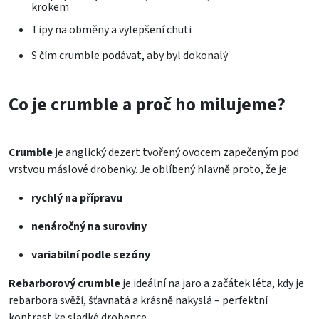
krokem
Tipy na obměny a vylepšení chuti
S čím crumble podávat, aby byl dokonalý
Co je crumble a proč ho milujeme?
Crumble
je anglický dezert tvořený ovocem zapečeným pod
vrstvou máslové drobenky. Je oblíbený hlavně proto, že je:
rychlý na přípravu
nenáročný na suroviny
variabilní podle sezóny
Rebarborový crumble
je ideální na jaro a začátek léta, kdy je
rebarbora svěží, šťavnatá a krásně nakyslá – perfektní
kontrast ke sladké drobence.