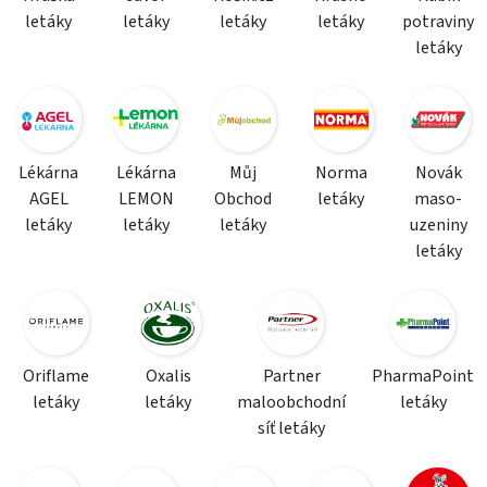
letáky
letáky
letáky
letáky
potraviny
letáky
Lékárna
Lékárna
Můj
Norma
Novák
AGEL
LEMON
Obchod
letáky
maso-
letáky
letáky
letáky
uzeniny
letáky
Oriflame
Oxalis
Partner
PharmaPoint
letáky
letáky
maloobchodní
letáky
síť letáky