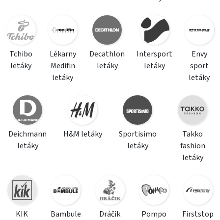
Tchibo
Lékarny
Decathlon
Intersport
Envy
letáky
Medifin
letáky
letáky
sport
letáky
letáky
Deichmann
H&M letáky
Sportisimo
Takko
letáky
letáky
fashion
letáky
KIK
Bambule
Dráčik
Pompo
Firststop