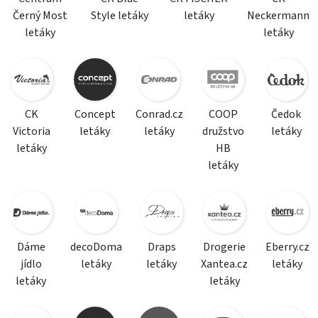
Černý Most
Style letáky
letáky
Neckermann
letáky
letáky
CK
Concept
Conrad.cz
COOP
Čedok
Victoria
letáky
letáky
družstvo
letáky
letáky
HB
letáky
Dáme
decoDoma
Draps
Drogerie
Eberry.cz
jídlo
letáky
letáky
Xantea.cz
letáky
letáky
letáky