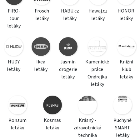
FIRO-
Frosch
HABU.cz
Hawaj.cz
HONOR
tour
letáky
letáky
letáky
letáky
letáky
HUDY
Ikea
Jasmín
Kamenické
Knižní
letáky
letáky
drogerie
práce
klub
letáky
Ondrejka
letáky
letáky
Konzum
Kosmas
Krásný -
Kuchyně
letáky
letáky
zdravotnická
SMART
technika
letáky