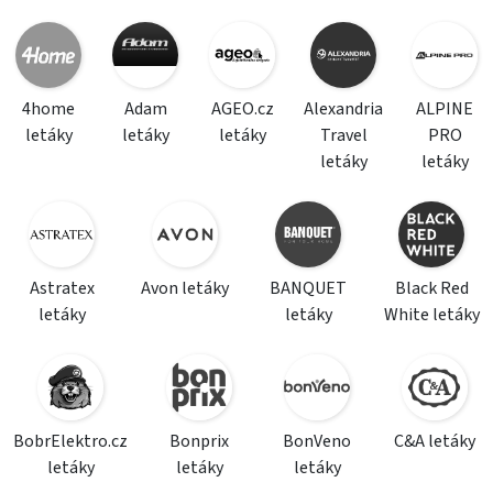
4home
Adam
AGEO.cz
Alexandria
ALPINE
letáky
letáky
letáky
Travel
PRO
letáky
letáky
Astratex
Avon letáky
BANQUET
Black Red
letáky
letáky
White letáky
BobrElektro.cz
Bonprix
BonVeno
C&A letáky
letáky
letáky
letáky