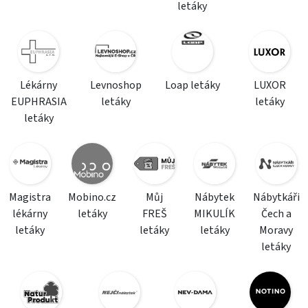
letáky
Lékárny
Levnoshop
Loap letáky
LUXOR
EUPHRASIA
letáky
letáky
letáky
Magistra
Mobino.cz
Můj
Nábytek
Nábytkáři
lékárny
letáky
FREŠ
MIKULÍK
Čech a
letáky
letáky
letáky
Moravy
letáky