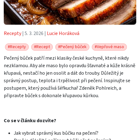
Recepty
| 5. 3. 2026 |
Lucie Horáková
#Recepty
#Recept
#Pečený bůček
#Vepřové maso
Pečený bůček patří mezi klasiky české kuchyně, které nikdy
nezklamou. Aby ale maso bylo opravdu šťavnaté a kůže krásně
křupavá, nestačí ho jen osolit a dát do trouby. Důležitý je
správný postup, teplota i trpělivost při pečení. Inspirujte se
postupem, který používá šéfkuchař Zdeněk Pohlreich, a
připravte bůček s dokonale křupavou kůrkou.
Co se v článku dozvíte?
Jak vybrat správný kus bůčku na pečení?