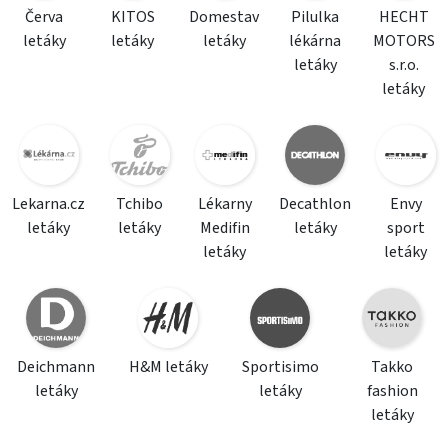
Červa
KITOS
Domestav
Pilulka
HECHT
letáky
letáky
letáky
lékárna
MOTORS
letáky
s.r.o.
letáky
Lekarna.cz
Tchibo
Lékarny
Decathlon
Envy
letáky
letáky
Medifin
letáky
sport
letáky
letáky
Deichmann
H&M letáky
Sportisimo
Takko
letáky
letáky
fashion
letáky