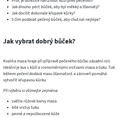
Proč je důležité naříznout kůži před pečením?
Jak dlouho péct bůček, aby byl měkký a šťavnatý?
Jak docílit dokonale křupavé kůrky?
S čím podávat pečený bůček, aby chutnal nejlépe?
Jak vybrat dobrý bůček?
Kvalita masa hraje při přípravě pečeného bůčku zásadní roli.
Ideální je kus s kůží a rovnoměrnými vrstvami masa a tuku. Tuk
během pečení dodává masu šťavnatost a zároveň pomáhá
vytvořit křupavou kůrku.
Při výběru si všímejte zejména:
světle růžové barvy masa
bílé vrstvy tuku
pevné a nepoškozené kůže