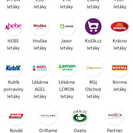
letáky
letáky
letáky
letáky
letáky
HEBE
Hruška
Javor
Košík.cz
Krásno
letáky
letáky
letáky
letáky
letáky
Kubík
Lékárna
Lékárna
Můj
Norma
potraviny
AGEL
LEMON
Obchod
letáky
letáky
letáky
letáky
letáky
Novák
Oriflame
Oxalis
Partner