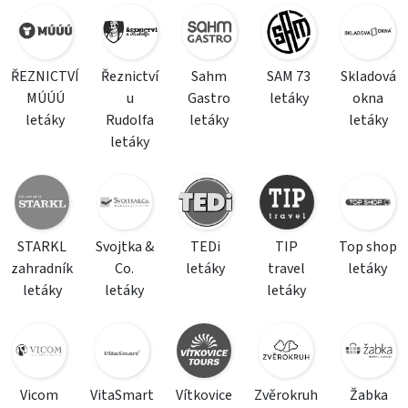
ŘEZNICTVÍ
Řeznictví
Sahm
SAM 73
Skladová
MÚÚÚ
u
Gastro
letáky
okna
letáky
Rudolfa
letáky
letáky
letáky
STARKL
Svojtka &
TEDi
TIP
Top shop
zahradník
Co.
letáky
travel
letáky
letáky
letáky
letáky
Vicom
VitaSmart
Vítkovice
Zvěrokruh
Žabka