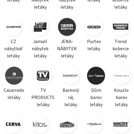
letáky
letáky
letáky
CZ
Jamall
JENA-
Purtex
Trend
nábytkář
nábytek
NÁBYTEK
letáky
koberce
letáky
letáky
letáky
letáky
Casarredo
TV
Barevný
Dům
Kouzlo
letáky
PRODUCTS
ráj
barev
barev
letáky
letáky
letáky
letáky