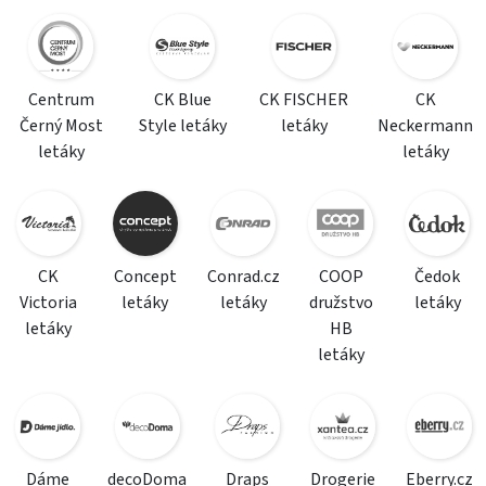
Centrum
CK Blue
CK FISCHER
CK
Černý Most
Style letáky
letáky
Neckermann
letáky
letáky
CK
Concept
Conrad.cz
COOP
Čedok
Victoria
letáky
letáky
družstvo
letáky
letáky
HB
letáky
Dáme
decoDoma
Draps
Drogerie
Eberry.cz