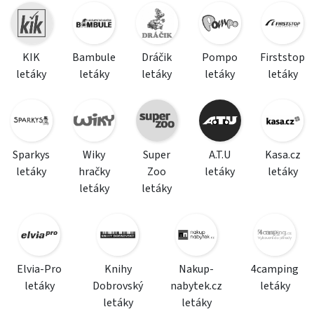
KIK
Bambule
Dráčik
Pompo
Firststop
letáky
letáky
letáky
letáky
letáky
Sparkys
Wiky
Super
A.T.U
Kasa.cz
letáky
hračky
Zoo
letáky
letáky
letáky
letáky
Elvia-Pro
Knihy
Nakup-
4camping
letáky
Dobrovský
nabytek.cz
letáky
letáky
letáky