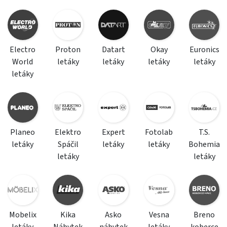
Electro
Proton
Datart
Okay
Euronics
World
letáky
letáky
letáky
letáky
letáky
Planeo
Elektro
Expert
Fotolab
T.S.
letáky
Spáčil
letáky
letáky
Bohemia
letáky
letáky
Mobelix
Kika
Asko
Vesna
Breno
letáky
Nábytek
nábytek
letáky
koberce