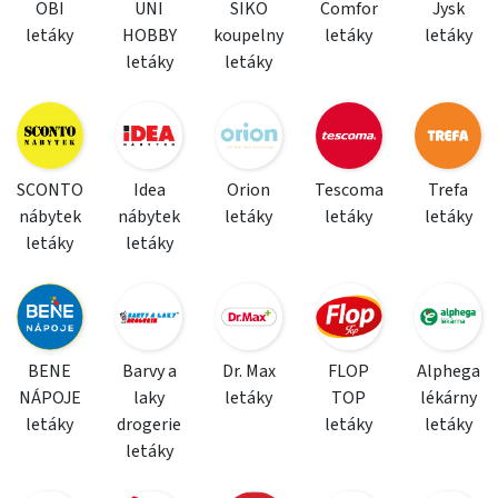
OBI
UNI
SIKO
Comfor
Jysk
letáky
HOBBY
koupelny
letáky
letáky
letáky
letáky
SCONTO
Idea
Orion
Tescoma
Trefa
nábytek
nábytek
letáky
letáky
letáky
letáky
letáky
BENE
Barvy a
Dr. Max
FLOP
Alphega
NÁPOJE
laky
letáky
TOP
lékárny
letáky
drogerie
letáky
letáky
letáky