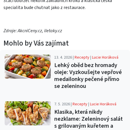
Stačí dodržet několik základních kroků a klasická česká
specialita bude chutnat jako z restaurace.
Zdroje: AkcniCeny.cz, iletaky.cz
Mohlo by Vás zajímat
13. 4. 2026 |
Recepty
|
Lucie Horáková
Lehký oběd bez hromady
oleje: Vyzkoušejte vepřové
medailonky pečené přímo
se zeleninou
7. 5. 2026 |
Recepty
|
Lucie Horáková
Klasika, která nikdy
nezklame: Zeleninový salát
s grilovaným kuřetem a