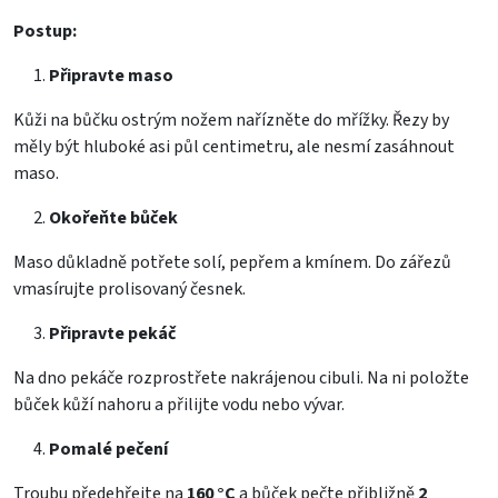
Postup:
Připravte maso
Kůži na bůčku ostrým nožem nařízněte do mřížky. Řezy by
měly být hluboké asi půl centimetru, ale nesmí zasáhnout
maso.
Okořeňte bůček
Maso důkladně potřete solí, pepřem a kmínem. Do zářezů
vmasírujte prolisovaný česnek.
Připravte pekáč
Na dno pekáče rozprostřete nakrájenou cibuli. Na ni položte
bůček kůží nahoru a přilijte vodu nebo vývar.
Pomalé pečení
Troubu předehřejte na
160 °C
a bůček pečte přibližně
2