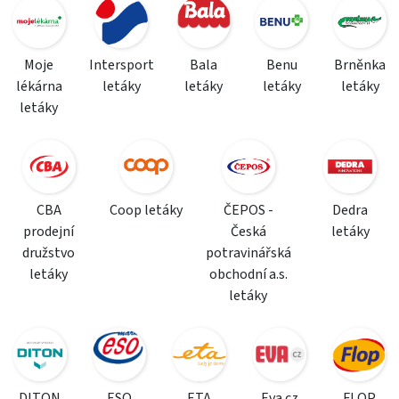
Moje
Intersport
Bala
Benu
Brněnka
lékárna
letáky
letáky
letáky
letáky
letáky
CBA
Coop letáky
ČEPOS -
Dedra
prodejní
Česká
letáky
družstvo
potravinářská
letáky
obchodní a.s.
letáky
DITON
ESO
ETA
Eva.cz
FLOP