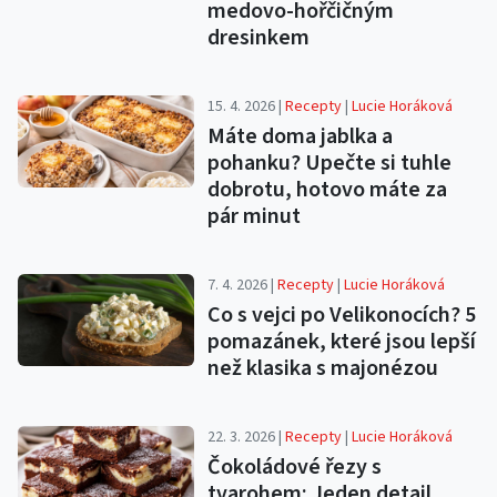
medovo-hořčičným
dresinkem
15. 4. 2026 |
Recepty
|
Lucie Horáková
Máte doma jablka a
pohanku? Upečte si tuhle
dobrotu, hotovo máte za
pár minut
7. 4. 2026 |
Recepty
|
Lucie Horáková
Co s vejci po Velikonocích? 5
pomazánek, které jsou lepší
než klasika s majonézou
22. 3. 2026 |
Recepty
|
Lucie Horáková
Čokoládové řezy s
tvarohem: Jeden detail