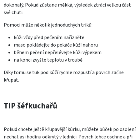
dokonalý. Pokud zůstane měkká, výsledek ztrácí velkou část
své chuti.
Pomoci může několik jednoduchých triků:
kůži vždy před pečením nařízněte
maso pokládejte do pekáče kůží nahoru
během pečení nepřelévejte kůži výpekem
na konci zvyšte teplotu v troubě
Díky tomu se tuk pod kůží rychle rozpustí a povrch začne
křupat.
TIP šéfkuchařů
Pokud chcete ještě křupavější kůrku, můžete bůček po osolení
nechat asi hodinu odkrytý v lednici. Povrch lehce oschne a při