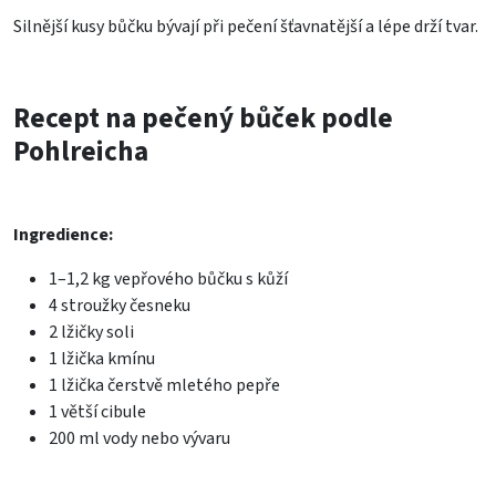
Silnější kusy bůčku bývají při pečení šťavnatější a lépe drží tvar.
Recept na pečený bůček podle
Pohlreicha
Ingredience:
1–1,2 kg vepřového bůčku s kůží
4 stroužky česneku
2 lžičky soli
1 lžička kmínu
1 lžička čerstvě mletého pepře
1 větší cibule
200 ml vody nebo vývaru