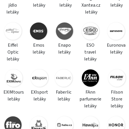
jídlo
letáky
letáky
Xantea.cz
letáky
letáky
letáky
Eiffel
Emos
Enapo
ESO
Euronova
Optic
letáky
letáky
travel
letáky
letáky
letáky
EXIMtours
EXIsport
Faberlic
FAnn
Filson
letáky
letáky
letáky
parfumerie
Store
letáky
letáky