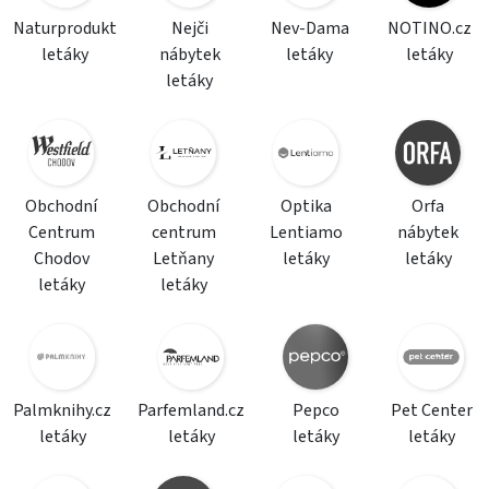
Naturprodukt
Nejči
Nev-Dama
NOTINO.cz
letáky
nábytek
letáky
letáky
letáky
Obchodní
Obchodní
Optika
Orfa
Centrum
centrum
Lentiamo
nábytek
Chodov
Letňany
letáky
letáky
letáky
letáky
Palmknihy.cz
Parfemland.cz
Pepco
Pet Center
letáky
letáky
letáky
letáky