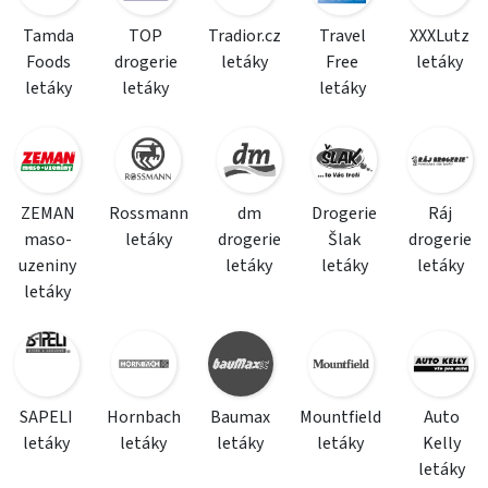
Tamda
TOP
Tradior.cz
Travel
XXXLutz
Foods
drogerie
letáky
Free
letáky
letáky
letáky
letáky
ZEMAN
Rossmann
dm
Drogerie
Ráj
maso-
letáky
drogerie
Šlak
drogerie
uzeniny
letáky
letáky
letáky
letáky
SAPELI
Hornbach
Baumax
Mountfield
Auto
letáky
letáky
letáky
letáky
Kelly
letáky