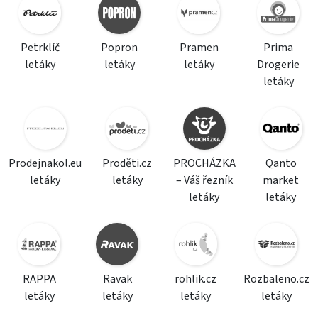
Petrklíč
Popron
Pramen
Prima
letáky
letáky
letáky
Drogerie
letáky
Prodejnakol.eu
Proděti.cz
PROCHÁZKA
Qanto
letáky
letáky
– Váš řezník
market
letáky
letáky
RAPPA
Ravak
rohlik.cz
Rozbaleno.cz
letáky
letáky
letáky
letáky