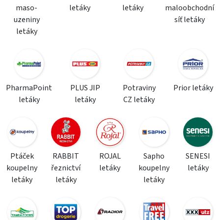
maso-
letáky
letáky
maloobchodní
uzeniny
síť letáky
letáky
PharmaPoint
PLUS JIP
Potraviny
Prior letáky
letáky
letáky
CZ letáky
Ptáček
RABBIT
ROJAL
Sapho
SENESI
koupelny
řeznictví
letáky
koupelny
letáky
letáky
letáky
letáky