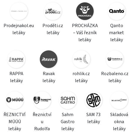
Prodejnakol.eu
Proděti.cz
PROCHÁZKA
Qanto
letáky
letáky
– Váš řezník
market
letáky
letáky
RAPPA
Ravak
rohlik.cz
Rozbaleno.cz
letáky
letáky
letáky
letáky
ŘEZNICTVÍ
Řeznictví
Sahm
SAM 73
Skladová
MÚÚÚ
u
Gastro
letáky
okna
letáky
Rudolfa
letáky
letáky