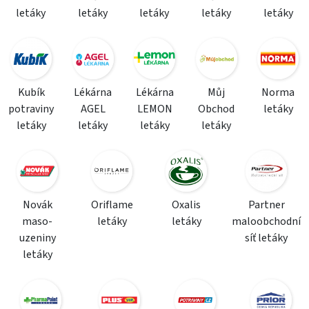
letáky
letáky
letáky
letáky
letáky
Kubík
Lékárna
Lékárna
Můj
Norma
potraviny
AGEL
LEMON
Obchod
letáky
letáky
letáky
letáky
letáky
Novák
Oriflame
Oxalis
Partner
maso-
letáky
letáky
maloobchodní
uzeniny
síť letáky
letáky