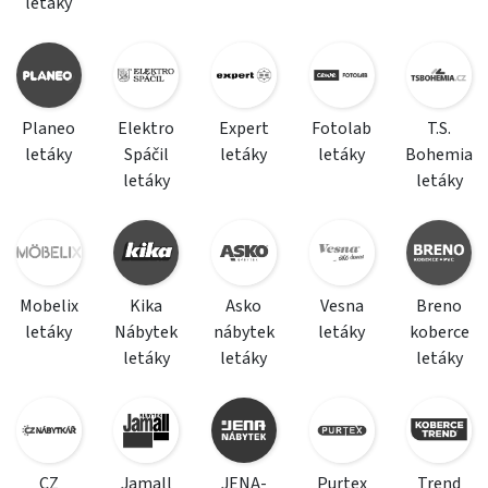
letáky
Planeo
Elektro
Expert
Fotolab
T.S.
letáky
Spáčil
letáky
letáky
Bohemia
letáky
letáky
Mobelix
Kika
Asko
Vesna
Breno
letáky
Nábytek
nábytek
letáky
koberce
letáky
letáky
letáky
CZ
Jamall
JENA-
Purtex
Trend