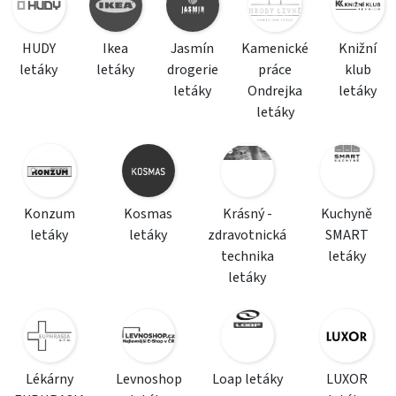
HUDY
Ikea
Jasmín
Kamenické
Knižní
letáky
letáky
drogerie
práce
klub
letáky
Ondrejka
letáky
letáky
Konzum
Kosmas
Krásný -
Kuchyně
letáky
letáky
zdravotnická
SMART
technika
letáky
letáky
Lékárny
Levnoshop
Loap letáky
LUXOR