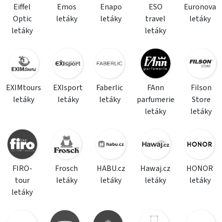
Eiffel
Emos
Enapo
ESO
Euronova
Optic
letáky
letáky
travel
letáky
letáky
letáky
EXIMtours
EXIsport
Faberlic
FAnn
Filson
letáky
letáky
letáky
parfumerie
Store
letáky
letáky
FIRO-
Frosch
HABU.cz
Hawaj.cz
HONOR
tour
letáky
letáky
letáky
letáky
letáky