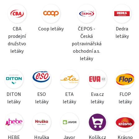
CBA
Coop letáky
ČEPOS -
Dedra
prodejní
Česká
letáky
družstvo
potravinářská
letáky
obchodní a.s.
letáky
DITON
ESO
ETA
Eva.cz
FLOP
letáky
letáky
letáky
letáky
letáky
HEBE
Hruška
Javor
Košík.cz
Krásno