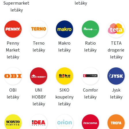
Supermarket
letáky
letáky
Penny
Terno
Makro
Ratio
TETA
Market
letáky
letáky
letáky
drogerie
letáky
letáky
OBI
UNI
SIKO
Comfor
Jysk
letáky
HOBBY
koupelny
letáky
letáky
letáky
letáky