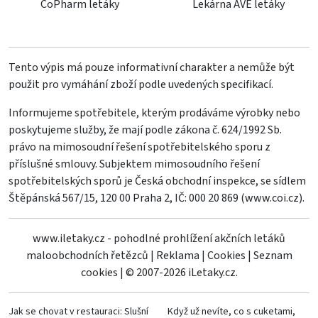
CoPharm letáky
Lekárna AVE letáky
Tento výpis má pouze informativní charakter a nemůže být
použit pro vymáhání zboží podle uvedených specifikací.
Informujeme spotřebitele, kterým prodáváme výrobky nebo
poskytujeme služby, že mají podle zákona č. 624/1992 Sb.
právo na mimosoudní řešení spotřebitelského sporu z
příslušné smlouvy. Subjektem mimosoudního řešení
spotřebitelských sporů je Česká obchodní inspekce, se sídlem
Štěpánská 567/15, 120 00 Praha 2, IČ: 000 20 869 (
www.coi.cz
).
www.iletaky.cz - pohodlné prohlížení akčních letáků
maloobchodních řetězců
|
Reklama
|
Cookies
|
Seznam
cookies
|
© 2007-2026 iLetaky.cz.
Jak se chovat v restauraci: Slušní
Když už nevíte, co s cuketami,