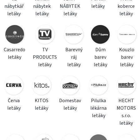
nábytkář
nábytek
NÁBYTEK
letáky
koberce
letáky
letáky
letáky
letáky
Casarredo
TV
Barevný
Dům
Kouzlo
letáky
PRODUCTS
ráj
barev
barev
letáky
letáky
letáky
letáky
Červa
KITOS
Domestav
Pilulka
HECHT
letáky
letáky
letáky
lékárna
MOTORS
letáky
s.r.o.
letáky