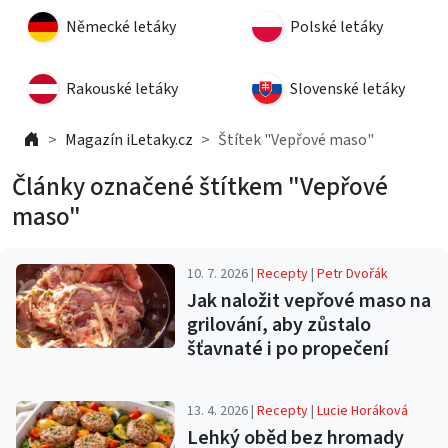
Německé letáky
Polské letáky
Rakouské letáky
Slovenské letáky
Magazín iLetaky.cz
Štítek "Vepřové maso"
Články označené štítkem "Vepřové
maso"
10. 7. 2026 |
Recepty
|
Petr Dvořák
Jak naložit vepřové maso na
grilování, aby zůstalo
šťavnaté i po propečení
13. 4. 2026 |
Recepty
|
Lucie Horáková
Lehký oběd bez hromady