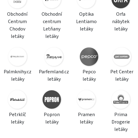
Obchodní
Obchodní
Optika
Orfa
Centrum
centrum
Lentiamo
nábytek
Chodov
Letňany
letáky
letáky
letáky
letáky
Palmknihy.cz
Parfemland.cz
Pepco
Pet Center
letáky
letáky
letáky
letáky
Petrklíč
Popron
Pramen
Prima
letáky
letáky
letáky
Drogerie
letáky