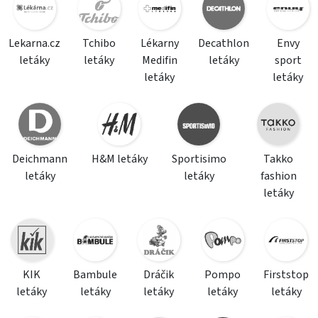
Lekarna.cz
Tchibo
Lékarny
Decathlon
Envy
letáky
letáky
Medifin
letáky
sport
letáky
letáky
Deichmann
H&M letáky
Sportisimo
Takko
letáky
letáky
fashion
letáky
KIK
Bambule
Dráčik
Pompo
Firststop
letáky
letáky
letáky
letáky
letáky