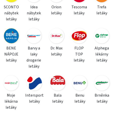
SCONTO
Idea
Orion
Tescoma
Trefa
nábytek
nábytek
letáky
letáky
letáky
letáky
letáky
BENE
Barvy a
Dr. Max
FLOP
Alphega
NÁPOJE
laky
letáky
TOP
lékárny
letáky
drogerie
letáky
letáky
letáky
Moje
Intersport
Bala
Benu
Brněnka
lékárna
letáky
letáky
letáky
letáky
letáky