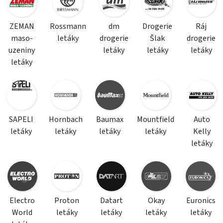
ZEMAN
Rossmann
dm
Drogerie
Ráj
maso-
letáky
drogerie
Šlak
drogerie
uzeniny
letáky
letáky
letáky
letáky
SAPELI
Hornbach
Baumax
Mountfield
Auto
letáky
letáky
letáky
letáky
Kelly
letáky
Electro
Proton
Datart
Okay
Euronics
World
letáky
letáky
letáky
letáky