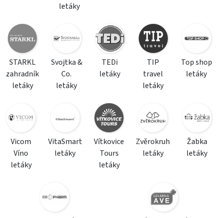
letáky
STARKL
Svojtka &
TEDi
TIP
Top shop
zahradník
Co.
letáky
travel
letáky
letáky
letáky
letáky
Vicom
VitaSmart
Vítkovice
Zvěrokruh
Žabka
Víno
letáky
Tours
letáky
letáky
letáky
letáky