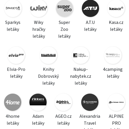
Sparkys
Wiky
Super
A.T.U
Kasa.cz
letáky
hračky
Zoo
letáky
letáky
letáky
letáky
Elvia-Pro
Knihy
Nakup-
4camping
letáky
Dobrovský
nabytek.cz
letáky
letáky
letáky
4home
Adam
AGEO.cz
Alexandria
ALPINE
letáky
letáky
letáky
Travel
PRO