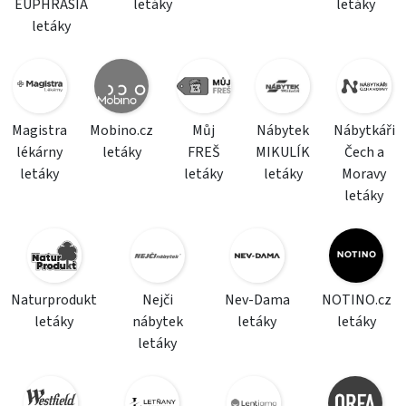
EUPHRASIA
letáky
letáky
letáky
Magistra
Mobino.cz
Můj
Nábytek
Nábytkáři
lékárny
letáky
FREŠ
MIKULÍK
Čech a
letáky
letáky
letáky
Moravy
letáky
Naturprodukt
Nejči
Nev-Dama
NOTINO.cz
letáky
nábytek
letáky
letáky
letáky