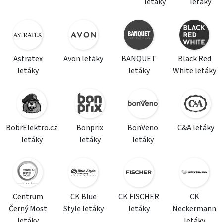
letáky
letáky
Astratex
Avon letáky
BANQUET
Black Red
letáky
letáky
White letáky
BobrElektro.cz
Bonprix
BonVeno
C&A letáky
letáky
letáky
letáky
Centrum
CK Blue
CK FISCHER
CK
Černý Most
Style letáky
letáky
Neckermann
letáky
letáky