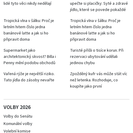
lidé tyto věci nikdy nedělají
upečte si placičky: Syté a zdravé
jídlo, které se povede pokaždé
Tropická vlna v šálku: Proč je
Tropická vlna v šálku: Proč je
letním hitem číslo jedna
letním hitem číslo jedna
banánové latte a jak si ho
banánové latte a jak si ho
připravit doma
připravit doma
Supermarket jako
Turisté přišli o tisíce korun. Při
architektonický skvost? Billa i
rezervaci ubytování udělali
Penny mění podobu obchodů
jedinou chybu
Vařená rýže je největší riziko.
Zpožděný kufr vás může stát víc
Tato jídla do zásoby nevařte
než letenka. Rozhoduje, co
koupíte jako první
VOLBY 2026
Volby do Senátu
Komunální volby
Volební komise