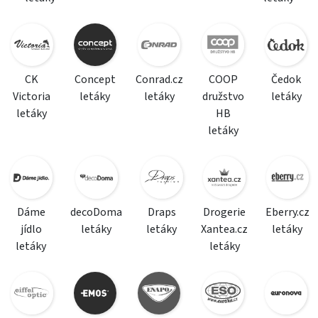
CK
Concept
Conrad.cz
COOP
Čedok
Victoria
letáky
letáky
družstvo
letáky
letáky
HB
letáky
Dáme
decoDoma
Draps
Drogerie
Eberry.cz
jídlo
letáky
letáky
Xantea.cz
letáky
letáky
letáky