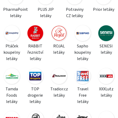
PharmaPoint
PLUS JIP
Potraviny
Prior letáky
letáky
letáky
CZ letáky
Ptáček
RABBIT
ROJAL
Sapho
SENESI
koupelny
řeznictví
letáky
koupelny
letáky
letáky
letáky
letáky
Tamda
TOP
Tradior.cz
Travel
XXXLutz
Foods
drogerie
letáky
Free
letáky
letáky
letáky
letáky