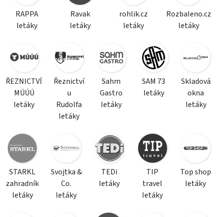
RAPPA
Ravak
rohlik.cz
Rozbaleno.cz
letáky
letáky
letáky
letáky
ŘEZNICTVÍ
Řeznictví
Sahm
SAM 73
Skladová
MÚÚÚ
u
Gastro
letáky
okna
letáky
Rudolfa
letáky
letáky
letáky
STARKL
Svojtka &
TEDi
TIP
Top shop
zahradník
Co.
letáky
travel
letáky
letáky
letáky
letáky