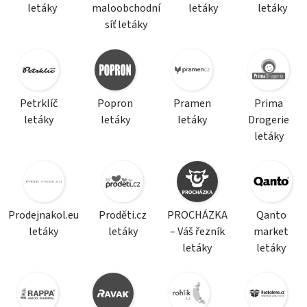
letáky
maloobchodní
letáky
letáky
síť letáky
Petrklíč
Popron
Pramen
Prima
letáky
letáky
letáky
Drogerie
letáky
Prodejnakol.eu
Proděti.cz
PROCHÁZKA
Qanto
letáky
letáky
– Váš řezník
market
letáky
letáky