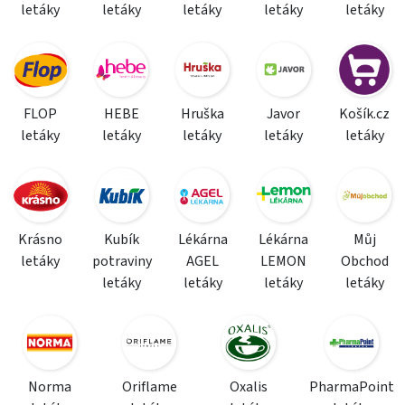
letáky
letáky
letáky
letáky
letáky
FLOP
HEBE
Hruška
Javor
Košík.cz
letáky
letáky
letáky
letáky
letáky
Krásno
Kubík
Lékárna
Lékárna
Můj
letáky
potraviny
AGEL
LEMON
Obchod
letáky
letáky
letáky
letáky
Norma
Oriflame
Oxalis
PharmaPoint