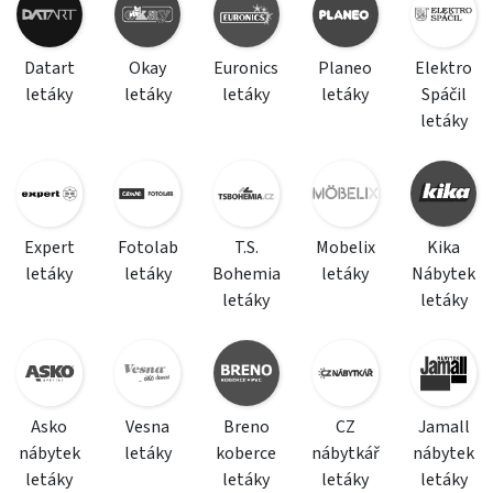
Datart
Okay
Euronics
Planeo
Elektro
letáky
letáky
letáky
letáky
Spáčil
letáky
Expert
Fotolab
T.S.
Mobelix
Kika
letáky
letáky
Bohemia
letáky
Nábytek
letáky
letáky
Asko
Vesna
Breno
CZ
Jamall
nábytek
letáky
koberce
nábytkář
nábytek
letáky
letáky
letáky
letáky