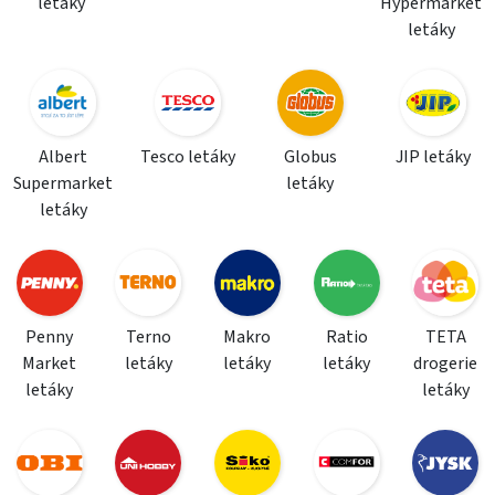
letáky
Hypermarket
letáky
Albert
Tesco letáky
Globus
JIP letáky
Supermarket
letáky
letáky
Penny
Terno
Makro
Ratio
TETA
Market
letáky
letáky
letáky
drogerie
letáky
letáky