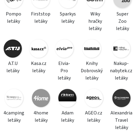
Pompo
Firststop
Sparkys
Wiky
Super
letáky
letáky
letáky
hračky
Zoo
letáky
letáky
A.T.U
Kasa.cz
Elvia-
Knihy
Nakup-
letáky
letáky
Pro
Dobrovský
nabytek.cz
letáky
letáky
letáky
4camping
4home
Adam
AGEO.cz
Alexandria
letáky
letáky
letáky
letáky
Travel
letáky