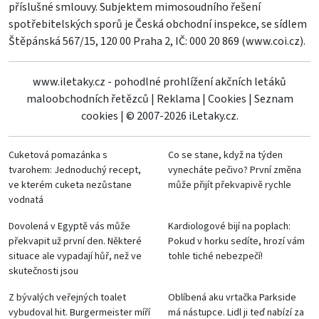
příslušné smlouvy. Subjektem mimosoudního řešení
spotřebitelských sporů je Česká obchodní inspekce, se sídlem
Štěpánská 567/15, 120 00 Praha 2, IČ: 000 20 869 (
www.coi.cz
).
www.iletaky.cz - pohodlné prohlížení akčních letáků
maloobchodních řetězců
|
Reklama
|
Cookies
|
Seznam
cookies
|
© 2007-2026 iLetaky.cz.
Cuketová pomazánka s
Co se stane, když na týden
tvarohem: Jednoduchý recept,
vynecháte pečivo? První změna
ve kterém cuketa nezůstane
může přijít překvapivě rychle
vodnatá
Dovolená v Egyptě vás může
Kardiologové bijí na poplach:
překvapit už první den. Některé
Pokud v horku sedíte, hrozí vám
situace ale vypadají hůř, než ve
tohle tiché nebezpečí!
skutečnosti jsou
Z bývalých veřejných toalet
Oblíbená aku vrtačka Parkside
vybudoval hit. Burgermeister míří
má nástupce. Lidl ji teď nabízí za