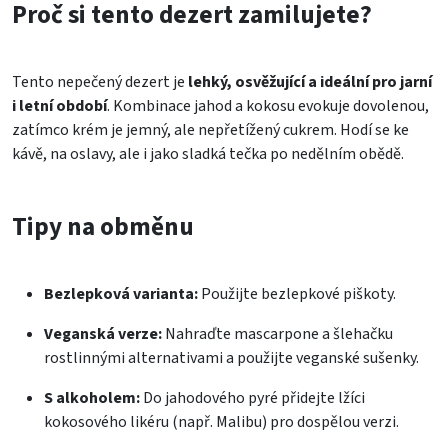
Proč si tento dezert zamilujete?
Tento nepečený dezert je
lehký, osvěžující a ideální pro jarní
i letní období
. Kombinace jahod a kokosu evokuje dovolenou,
zatímco krém je jemný, ale nepřetížený cukrem. Hodí se ke
kávě, na oslavy, ale i jako sladká tečka po nedělním obědě.
Tipy na obměnu
Bezlepková varianta:
Použijte bezlepkové piškoty.
Veganská verze:
Nahraďte mascarpone a šlehačku
rostlinnými alternativami a použijte veganské sušenky.
S alkoholem:
Do jahodového pyré přidejte lžíci
kokosového likéru (např. Malibu) pro dospělou verzi.