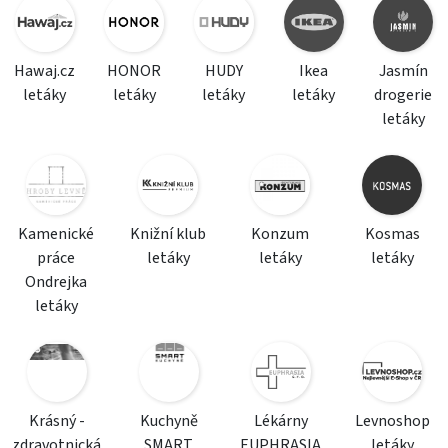
Hawaj.cz
HONOR
HUDY
Ikea
Jasmín
letáky
letáky
letáky
letáky
drogerie
letáky
Kamenické
Knižní klub
Konzum
Kosmas
práce
letáky
letáky
letáky
Ondrejka
letáky
Krásný -
Kuchyně
Lékárny
Levnoshop
zdravotnická
SMART
EUPHRASIA
letáky