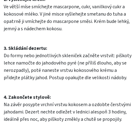
Ve větší míse smíchejte mascarpone, cukr, vanilkový cukr a
kokosové mléko. V jiné misce vyšlehejte smetanu do tuha a
opatrně ji vmíchejte do mascarpone směsi. Krém bude lehký,
jemný a s nádechem kokosu.
3. Skládání dezertu:
Do formy nebo jednotlivých skleniček začněte vrstvit: piškoty
lehce namočte do jahodového pyré (ne příliš dlouho, aby se
nerozpadly), poté naneste vrstvu kokosového krému a
přidejte plátky jahod. Postup opakujte dle velikosti nádoby.
4. Zakončete stylově:
Na závěr posypte vrchní vrstvu kokosem a ozdobte čerstvými
jahodami. Dezert nechte odležet v lednici alespoň 3 hodiny,
ideálně přes noc, aby piškoty změkly a chutě se propojily.