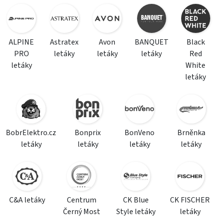
ALPINE
Astratex
Avon
BANQUET
Black
PRO
letáky
letáky
letáky
Red
letáky
White
letáky
BobrElektro.cz
Bonprix
BonVeno
Brněnka
letáky
letáky
letáky
letáky
C&A letáky
Centrum
CK Blue
CK FISCHER
Černý Most
Style letáky
letáky