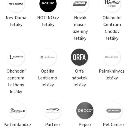
Nev-Dama
NOTINO.cz
Novák
Obchodní
letáky
letáky
maso-
Centrum
uzeniny
Chodov
letáky
letáky
Obchodní
Optika
Orfa
Palmknihy.cz
centrum
Lentiamo
nábytek
letáky
Letňany
letáky
letáky
letáky
Parfemland.cz
Partner
Pepco
Pet Center