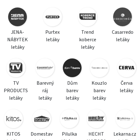
JENA-
Purtex
Trend
Casarredo
NÁBYTEK
letáky
koberce
letáky
letáky
letáky
TV
Barevný
Dům
Kouzlo
Červa
PRODUCTS
ráj
barev
barev
letáky
letáky
letáky
letáky
letáky
KITOS
Domestav
Pilulka
HECHT
Lekarna.cz