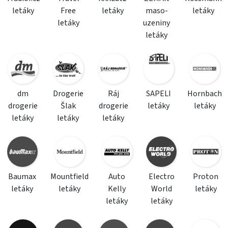
letáky
Free
letáky
maso-
letáky
letáky
uzeniny
letáky
dm
Drogerie
Ráj
SAPELI
Hornbach
drogerie
Šlak
drogerie
letáky
letáky
letáky
letáky
letáky
Baumax
Mountfield
Auto
Electro
Proton
letáky
letáky
Kelly
World
letáky
letáky
letáky