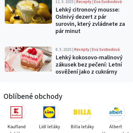
12. 5. 2025 |
Recepty
|
Eva Svobodová
Lehký citronový mousse:
Oslnivý dezert z pár
surovin, který zvládnete za
pár minut
8. 5. 2025 |
Recepty
|
Eva Svobodová
Lehký kokosovo-malinový
zákusek bez pečení: Letní
osvěžení jako z cukrárny
Oblíbené obchody
Kaufland
Lidl letáky
Billa letáky
Albert