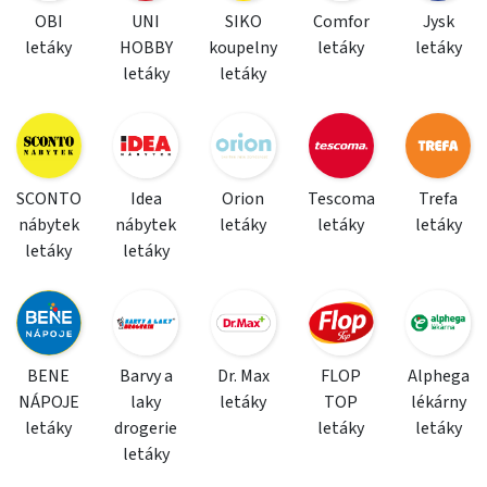
OBI
UNI
SIKO
Comfor
Jysk
letáky
HOBBY
koupelny
letáky
letáky
letáky
letáky
SCONTO
Idea
Orion
Tescoma
Trefa
nábytek
nábytek
letáky
letáky
letáky
letáky
letáky
BENE
Barvy a
Dr. Max
FLOP
Alphega
NÁPOJE
laky
letáky
TOP
lékárny
letáky
drogerie
letáky
letáky
letáky