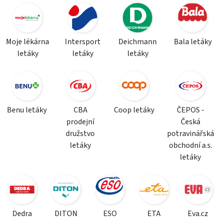
Moje lékárna
Intersport
Deichmann
Bala letáky
letáky
letáky
letáky
Benu letáky
CBA
Coop letáky
ČEPOS -
prodejní
Česká
družstvo
potravinářská
letáky
obchodní a.s.
letáky
Dedra
DITON
ESO
ETA
Eva.cz