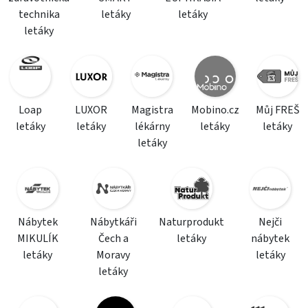
technika
letáky
letáky
letáky
Loap
LUXOR
Magistra
Mobino.cz
Můj FREŠ
letáky
letáky
lékárny
letáky
letáky
letáky
Nábytek
Nábytkáři
Naturprodukt
Nejči
MIKULÍK
Čech a
letáky
nábytek
letáky
Moravy
letáky
letáky