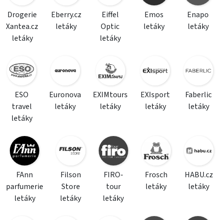
Drogerie
Eberry.cz
Eiffel
Emos
Enapo
Xantea.cz
letáky
Optic
letáky
letáky
letáky
letáky
ESO
Euronova
EXIMtours
EXIsport
Faberlic
travel
letáky
letáky
letáky
letáky
letáky
FAnn
Filson
FIRO-
Frosch
HABU.cz
parfumerie
Store
tour
letáky
letáky
letáky
letáky
letáky