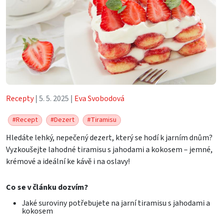
Recepty
| 5. 5. 2025 |
Eva Svobodová
#Recept
#Dezert
#Tiramisu
Hledáte lehký, nepečený dezert, který se hodí k jarním dnům?
Vyzkoušejte lahodné tiramisu s jahodami a kokosem – jemné,
krémové a ideální ke kávě i na oslavy!
Co se v článku dozvím?
Jaké suroviny potřebujete na jarní tiramisu s jahodami a
kokosem