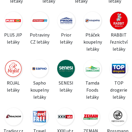
letáky
letáky
letáky
letáky
PLUS JIP
Potraviny
Prior
Ptáček
RABBIT
letáky
CZ letáky
letáky
koupelny
řeznictví
letáky
letáky
ROJAL
Sapho
SENESI
Tamda
TOP
letáky
koupelny
letáky
Foods
drogerie
letáky
letáky
letáky
Tradior.cz
Travel
XXXLutz
ZEMAN
Rossmann