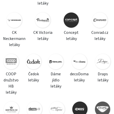
letáky
CK
CK Victoria
Concept
Conrad.cz
Neckermann
letáky
letáky
letáky
letáky
COOP
Čedok
Dáme
decoDoma
Draps
družstvo
letáky
jídlo
letáky
letáky
HB
letáky
letáky