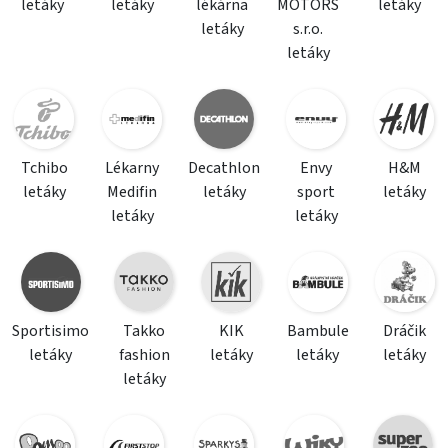
letáky
letáky
lékárna
MOTORS
letáky
letáky
s.r.o.
letáky
Tchibo
Lékarny
Decathlon
Envy
H&M
letáky
Medifin
letáky
sport
letáky
letáky
letáky
Sportisimo
Takko
KIK
Bambule
Dráčik
letáky
fashion
letáky
letáky
letáky
letáky