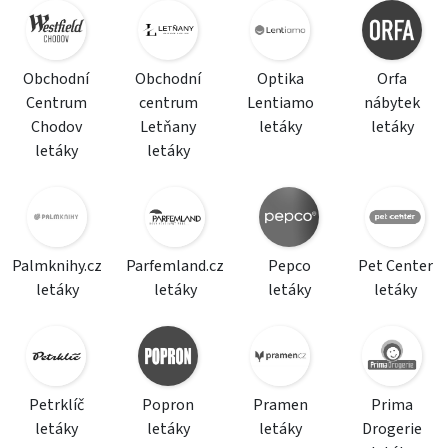
Obchodní
Obchodní
Optika
Orfa
Centrum
centrum
Lentiamo
nábytek
Chodov
Letňany
letáky
letáky
letáky
letáky
Palmknihy.cz
Parfemland.cz
Pepco
Pet Center
letáky
letáky
letáky
letáky
Petrklíč
Popron
Pramen
Prima
letáky
letáky
letáky
Drogerie