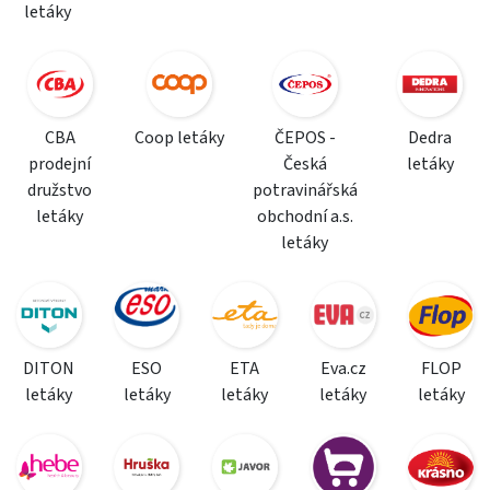
letáky
CBA
Coop letáky
ČEPOS -
Dedra
prodejní
Česká
letáky
družstvo
potravinářská
letáky
obchodní a.s.
letáky
DITON
ESO
ETA
Eva.cz
FLOP
letáky
letáky
letáky
letáky
letáky