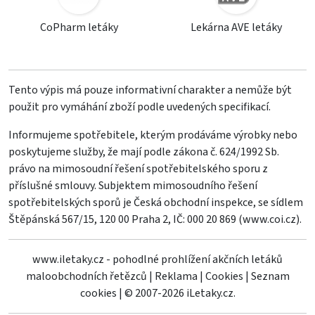
CoPharm letáky
Lekárna AVE letáky
Tento výpis má pouze informativní charakter a nemůže být
použit pro vymáhání zboží podle uvedených specifikací.
Informujeme spotřebitele, kterým prodáváme výrobky nebo
poskytujeme služby, že mají podle zákona č. 624/1992 Sb.
právo na mimosoudní řešení spotřebitelského sporu z
příslušné smlouvy. Subjektem mimosoudního řešení
spotřebitelských sporů je Česká obchodní inspekce, se sídlem
Štěpánská 567/15, 120 00 Praha 2, IČ: 000 20 869 (
www.coi.cz
).
www.iletaky.cz - pohodlné prohlížení akčních letáků
maloobchodních řetězců
|
Reklama
|
Cookies
|
Seznam
cookies
|
© 2007-2026 iLetaky.cz.