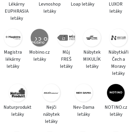
Lékárny
Levnoshop
Loap letáky
LUXOR
EUPHRASIA
letáky
letáky
letáky
Magistra
Mobino.cz
Můj
Nábytek
Nábytkáři
lékárny
letáky
FREŠ
MIKULÍK
Čech a
letáky
letáky
letáky
Moravy
letáky
Naturprodukt
Nejči
Nev-Dama
NOTINO.cz
letáky
nábytek
letáky
letáky
letáky