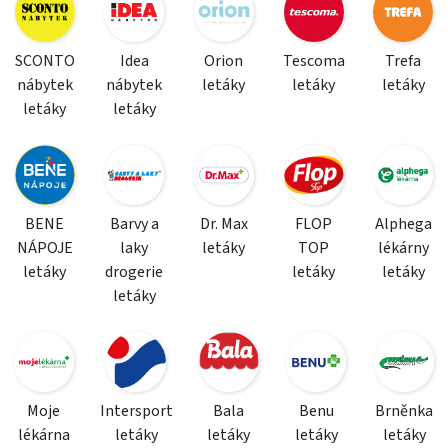
SCONTO
Idea
Orion
Tescoma
Trefa
nábytek
nábytek
letáky
letáky
letáky
letáky
letáky
BENE
Barvy a
Dr. Max
FLOP
Alphega
NÁPOJE
laky
letáky
TOP
lékárny
letáky
drogerie
letáky
letáky
letáky
Moje
Intersport
Bala
Benu
Brněnka
lékárna
letáky
letáky
letáky
letáky