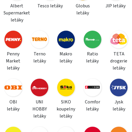
Albert
Tesco letáky
Globus
JIP letáky
Supermarket
letáky
letáky
Penny
Terno
Makro
Ratio
TETA
Market
letáky
letáky
letáky
drogerie
letáky
letáky
OBI
UNI
SIKO
Comfor
Jysk
letáky
HOBBY
koupelny
letáky
letáky
letáky
letáky