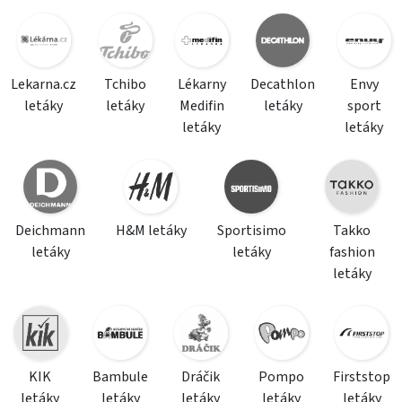
Lekarna.cz
Tchibo
Lékarny
Decathlon
Envy
letáky
letáky
Medifin
letáky
sport
letáky
letáky
Deichmann
H&M letáky
Sportisimo
Takko
letáky
letáky
fashion
letáky
KIK
Bambule
Dráčik
Pompo
Firststop
letáky
letáky
letáky
letáky
letáky