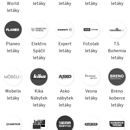
World
letáky
letáky
letáky
letáky
letáky
Planeo
Elektro
Expert
Fotolab
T.S.
letáky
Spáčil
letáky
letáky
Bohemia
letáky
letáky
Mobelix
Kika
Asko
Vesna
Breno
letáky
Nábytek
nábytek
letáky
koberce
letáky
letáky
letáky