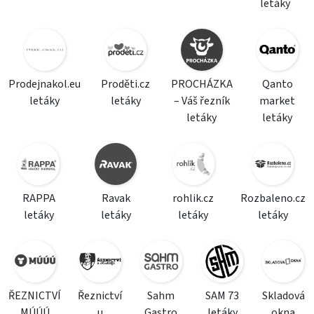
letáky
Prodejnakol.eu
Proděti.cz
PROCHÁZKA
Qanto
letáky
letáky
– Váš řezník
market
letáky
letáky
RAPPA
Ravak
rohlik.cz
Rozbaleno.cz
letáky
letáky
letáky
letáky
ŘEZNICTVÍ
Řeznictví
Sahm
SAM 73
Skladová
MÚÚÚ
u
Gastro
letáky
okna