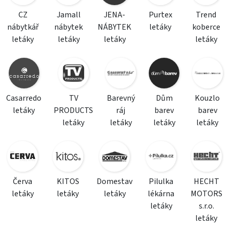
CZ
Jamall
JENA-
Purtex
Trend
nábytkář
nábytek
NÁBYTEK
letáky
koberce
letáky
letáky
letáky
letáky
Casarredo
TV
Barevný
Dům
Kouzlo
letáky
PRODUCTS
ráj
barev
barev
letáky
letáky
letáky
letáky
Červa
KITOS
Domestav
Pilulka
HECHT
letáky
letáky
letáky
lékárna
MOTORS
letáky
s.r.o.
letáky