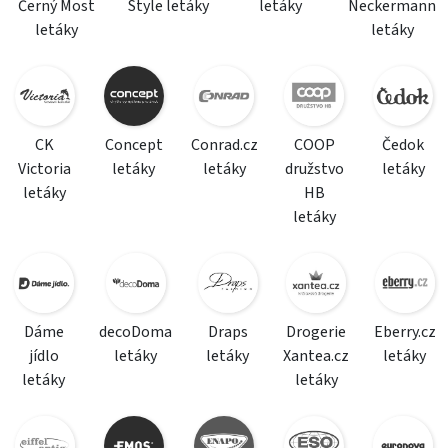
Černý Most
Style letáky
letáky
Neckermann
letáky
letáky
CK
Concept
Conrad.cz
COOP
Čedok
Victoria
letáky
letáky
družstvo
letáky
letáky
HB
letáky
Dáme
decoDoma
Draps
Drogerie
Eberry.cz
jídlo
letáky
letáky
Xantea.cz
letáky
letáky
letáky