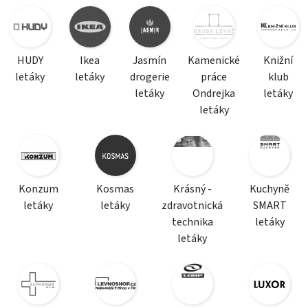
HUDY
Ikea
Jasmín
Kamenické
Knižní
letáky
letáky
drogerie
práce
klub
letáky
Ondrejka
letáky
letáky
Konzum
Kosmas
Krásný -
Kuchyně
letáky
letáky
zdravotnická
SMART
technika
letáky
letáky