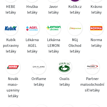
HEBE
Hruška
Javor
Košík.cz
Krásno
letáky
letáky
letáky
letáky
letáky
Kubík
Lékárna
Lékárna
Můj
Norma
potraviny
AGEL
LEMON
Obchod
letáky
letáky
letáky
letáky
letáky
Novák
Oriflame
Oxalis
Partner
maso-
letáky
letáky
maloobchodní
uzeniny
síť letáky
letáky