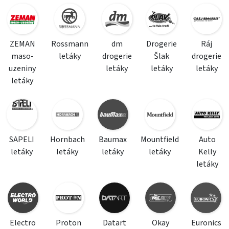
ZEMAN
Rossmann
dm
Drogerie
Ráj
maso-
letáky
drogerie
Šlak
drogerie
uzeniny
letáky
letáky
letáky
letáky
SAPELI
Hornbach
Baumax
Mountfield
Auto
letáky
letáky
letáky
letáky
Kelly
letáky
Electro
Proton
Datart
Okay
Euronics