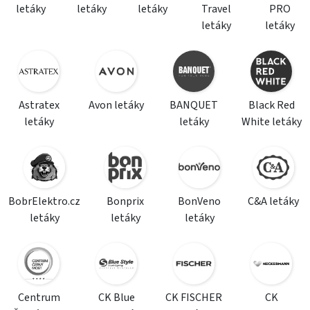
letáky
letáky
letáky
Travel
PRO
letáky
letáky
Astratex
Avon letáky
BANQUET
Black Red
letáky
letáky
White letáky
BobrElektro.cz
Bonprix
BonVeno
C&A letáky
letáky
letáky
letáky
Centrum
CK Blue
CK FISCHER
CK