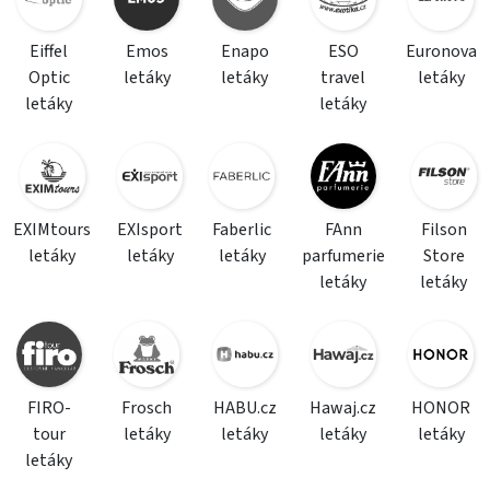
Eiffel
Emos
Enapo
ESO
Euronova
Optic
letáky
letáky
travel
letáky
letáky
letáky
EXIMtours
EXIsport
Faberlic
FAnn
Filson
letáky
letáky
letáky
parfumerie
Store
letáky
letáky
FIRO-
Frosch
HABU.cz
Hawaj.cz
HONOR
tour
letáky
letáky
letáky
letáky
letáky