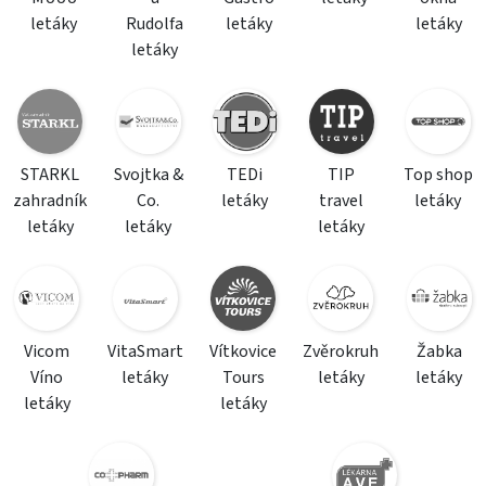
letáky
Rudolfa
letáky
letáky
letáky
STARKL
Svojtka &
TEDi
TIP
Top shop
zahradník
Co.
letáky
travel
letáky
letáky
letáky
letáky
Vicom
VitaSmart
Vítkovice
Zvěrokruh
Žabka
Víno
letáky
Tours
letáky
letáky
letáky
letáky