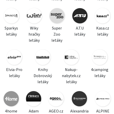
Sparkys
Wiky
Super
A.T.U
Kasa.cz
letáky
hračky
Zoo
letáky
letáky
letáky
letáky
Elvia-Pro
Knihy
Nakup-
4camping
letáky
Dobrovský
nabytek.cz
letáky
letáky
letáky
4home
Adam
AGEO.cz
Alexandria
ALPINE