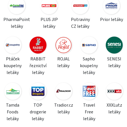
PharmaPoint
PLUS JIP
Potraviny
Prior letáky
letáky
letáky
CZ letáky
Ptáček
RABBIT
ROJAL
Sapho
SENESI
koupelny
řeznictví
letáky
koupelny
letáky
letáky
letáky
letáky
Tamda
TOP
Tradior.cz
Travel
XXXLutz
Foods
drogerie
letáky
Free
letáky
letáky
letáky
letáky