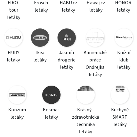
FIRO-
Frosch
HABU.cz
Hawaj.cz
HONOR
tour
letáky
letáky
letáky
letáky
letáky
HUDY
Ikea
Jasmín
Kamenické
Knižní
letáky
letáky
drogerie
práce
klub
letáky
Ondrejka
letáky
letáky
Konzum
Kosmas
Krásný -
Kuchyně
letáky
letáky
zdravotnická
SMART
technika
letáky
letáky