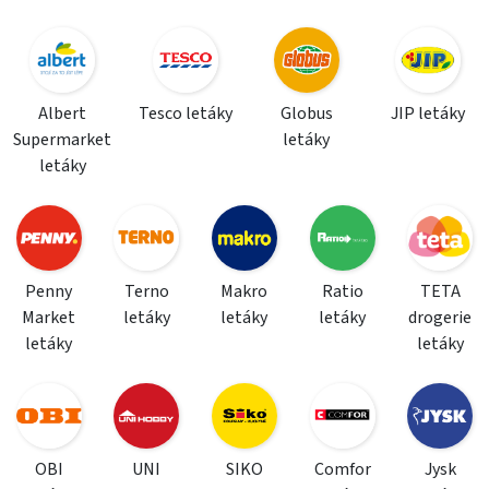
Albert
Tesco letáky
Globus
JIP letáky
Supermarket
letáky
letáky
Penny
Terno
Makro
Ratio
TETA
Market
letáky
letáky
letáky
drogerie
letáky
letáky
OBI
UNI
SIKO
Comfor
Jysk