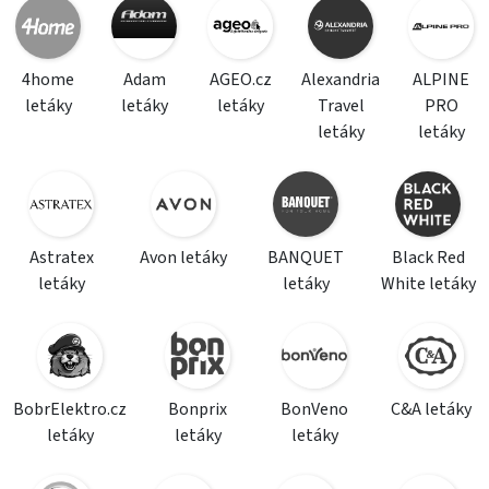
4home
Adam
AGEO.cz
Alexandria
ALPINE
letáky
letáky
letáky
Travel
PRO
letáky
letáky
Astratex
Avon letáky
BANQUET
Black Red
letáky
letáky
White letáky
BobrElektro.cz
Bonprix
BonVeno
C&A letáky
letáky
letáky
letáky