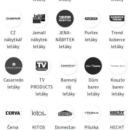
CZ
Jamall
JENA-
Purtex
Trend
nábytkář
nábytek
NÁBYTEK
letáky
koberce
letáky
letáky
letáky
letáky
Casarredo
TV
Barevný
Dům
Kouzlo
letáky
PRODUCTS
ráj
barev
barev
letáky
letáky
letáky
letáky
Červa
KITOS
Domestav
Pilulka
HECHT