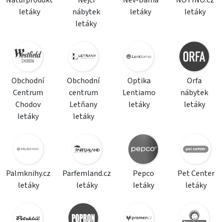
Naturprodukt
Nejči
Nev-Dama
NOTINO.cz
letáky
nábytek
letáky
letáky
letáky
Obchodní
Obchodní
Optika
Orfa
Centrum
centrum
Lentiamo
nábytek
Chodov
Letňany
letáky
letáky
letáky
letáky
Palmknihy.cz
Parfemland.cz
Pepco
Pet Center
letáky
letáky
letáky
letáky