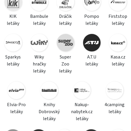
KIK
Bambule
Dráčik
Pompo
Firststop
letáky
letáky
letáky
letáky
letáky
Sparkys
Wiky
Super
A.T.U
Kasa.cz
letáky
hračky
Zoo
letáky
letáky
letáky
letáky
Elvia-Pro
Knihy
Nakup-
4camping
letáky
Dobrovský
nabytek.cz
letáky
letáky
letáky