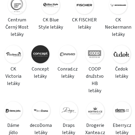
Centrum
CK Blue
CK FISCHER
CK
Černý Most
Style letáky
letáky
Neckermann
letáky
letáky
CK
Concept
Conrad.cz
COOP
Čedok
Victoria
letáky
letáky
družstvo
letáky
letáky
HB
letáky
Dáme
decoDoma
Draps
Drogerie
Eberry.cz
jídlo
letáky
letáky
Xantea.cz
letáky