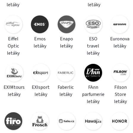
letáky
letáky
Eiffel
Emos
Enapo
ESO
Euronova
Optic
letáky
letáky
travel
letáky
letáky
letáky
EXIMtours
EXIsport
Faberlic
FAnn
Filson
letáky
letáky
letáky
parfumerie
Store
letáky
letáky