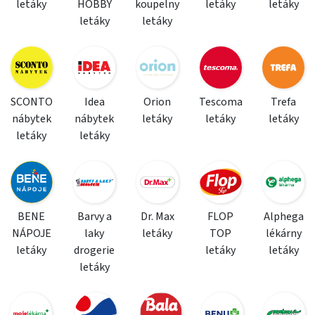
letáky
HOBBY
koupelny
letáky
letáky
letáky
letáky
SCONTO
Idea
Orion
Tescoma
Trefa
nábytek
nábytek
letáky
letáky
letáky
letáky
letáky
BENE
Barvy a
Dr. Max
FLOP
Alphega
NÁPOJE
laky
letáky
TOP
lékárny
letáky
drogerie
letáky
letáky
letáky