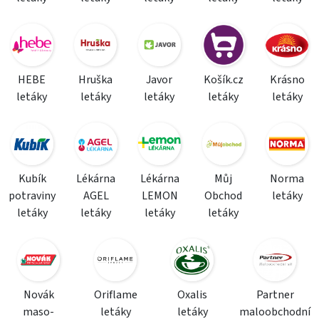
HEBE
Hruška
Javor
Košík.cz
Krásno
letáky
letáky
letáky
letáky
letáky
Kubík
Lékárna
Lékárna
Můj
Norma
potraviny
AGEL
LEMON
Obchod
letáky
letáky
letáky
letáky
letáky
Novák
Oriflame
Oxalis
Partner
maso-
letáky
letáky
maloobchodní