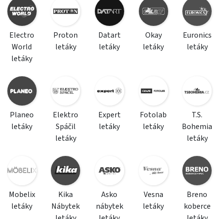
Electro
Proton
Datart
Okay
Euronics
World
letáky
letáky
letáky
letáky
letáky
Planeo
Elektro
Expert
Fotolab
T.S.
letáky
Spáčil
letáky
letáky
Bohemia
letáky
letáky
Mobelix
Kika
Asko
Vesna
Breno
letáky
Nábytek
nábytek
letáky
koberce
letáky
letáky
letáky