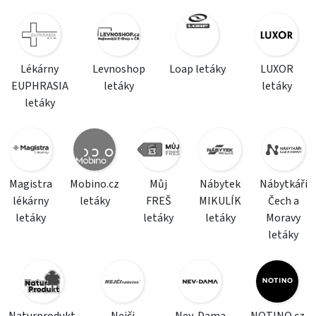
Lékárny
Levnoshop
Loap letáky
LUXOR
EUPHRASIA
letáky
letáky
letáky
Magistra
Mobino.cz
Můj
Nábytek
Nábytkáři
lékárny
letáky
FREŠ
MIKULÍK
Čech a
letáky
letáky
letáky
Moravy
letáky