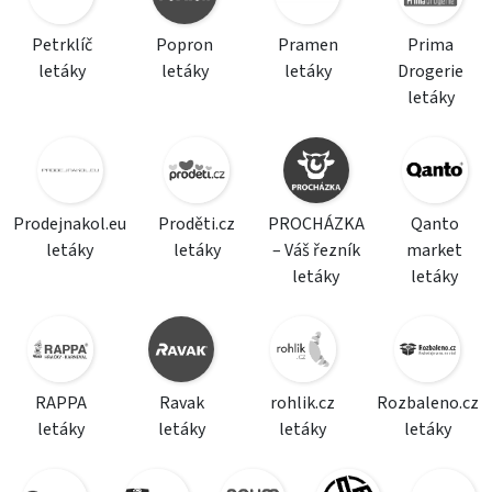
Petrklíč
Popron
Pramen
Prima
letáky
letáky
letáky
Drogerie
letáky
Prodejnakol.eu
Proděti.cz
PROCHÁZKA
Qanto
letáky
letáky
– Váš řezník
market
letáky
letáky
RAPPA
Ravak
rohlik.cz
Rozbaleno.cz
letáky
letáky
letáky
letáky