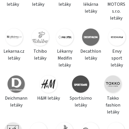
letáky
letáky
letáky
lékárna
MOTORS
letáky
s.r.o.
letáky
Lekarna.cz
Tchibo
Lékarny
Decathlon
Envy
letáky
letáky
Medifin
letáky
sport
letáky
letáky
Deichmann
H&M letáky
Sportisimo
Takko
letáky
letáky
fashion
letáky