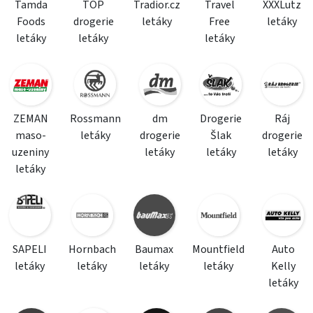
Tamda
TOP
Tradior.cz
Travel
XXXLutz
Foods
drogerie
letáky
Free
letáky
letáky
letáky
letáky
ZEMAN
Rossmann
dm
Drogerie
Ráj
maso-
letáky
drogerie
Šlak
drogerie
uzeniny
letáky
letáky
letáky
letáky
SAPELI
Hornbach
Baumax
Mountfield
Auto
letáky
letáky
letáky
letáky
Kelly
letáky