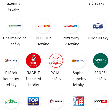
uzeniny
síť letáky
letáky
PharmaPoint
PLUS JIP
Potraviny
Prior letáky
letáky
letáky
CZ letáky
Ptáček
RABBIT
ROJAL
Sapho
SENESI
koupelny
řeznictví
letáky
koupelny
letáky
letáky
letáky
letáky