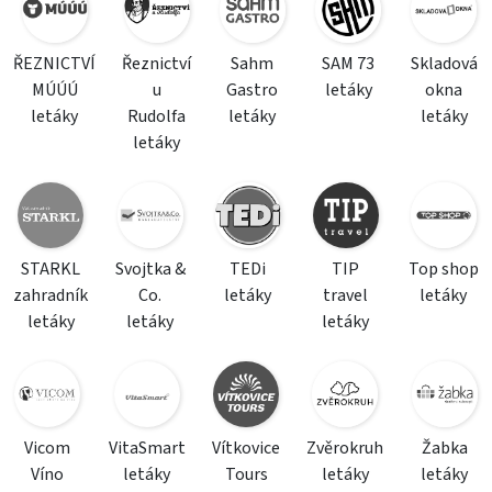
ŘEZNICTVÍ
Řeznictví
Sahm
SAM 73
Skladová
MÚÚÚ
u
Gastro
letáky
okna
letáky
Rudolfa
letáky
letáky
letáky
STARKL
Svojtka &
TEDi
TIP
Top shop
zahradník
Co.
letáky
travel
letáky
letáky
letáky
letáky
Vicom
VitaSmart
Vítkovice
Zvěrokruh
Žabka
Víno
letáky
Tours
letáky
letáky