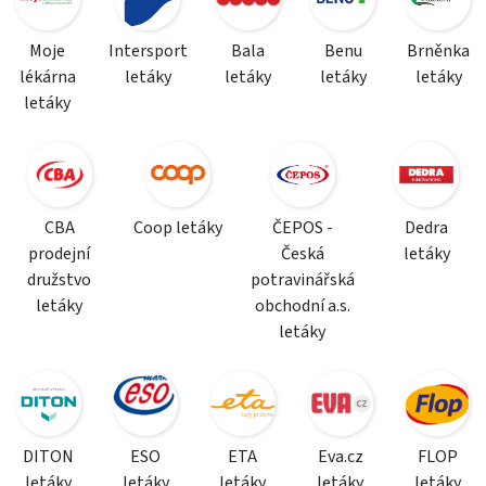
Moje
Intersport
Bala
Benu
Brněnka
lékárna
letáky
letáky
letáky
letáky
letáky
CBA
Coop letáky
ČEPOS -
Dedra
prodejní
Česká
letáky
družstvo
potravinářská
letáky
obchodní a.s.
letáky
DITON
ESO
ETA
Eva.cz
FLOP
letáky
letáky
letáky
letáky
letáky