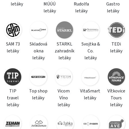
letáky
MÚÚÚ
Rudolfa
Gastro
letáky
letáky
letáky
SAM 73
Skladová
STARKL
Svojtka &
TEDi
letáky
okna
zahradník
Co.
letáky
letáky
letáky
letáky
TIP
Top shop
Vicom
VitaSmart
Vítkovice
travel
letáky
Víno
letáky
Tours
letáky
letáky
letáky