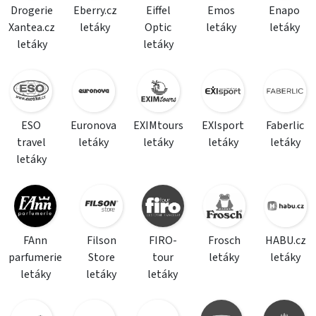
Drogerie
Eberry.cz
Eiffel
Emos
Enapo
Xantea.cz
letáky
Optic
letáky
letáky
letáky
letáky
ESO
Euronova
EXIMtours
EXIsport
Faberlic
travel
letáky
letáky
letáky
letáky
letáky
FAnn
Filson
FIRO-
Frosch
HABU.cz
parfumerie
Store
tour
letáky
letáky
letáky
letáky
letáky