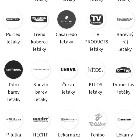
Purtex
Trend
Casarredo
TV
Barevný
letáky
koberce
letáky
PRODUCTS
ráj
letáky
letáky
letáky
Dům
Kouzlo
Červa
KITOS
Domestav
barev
barev
letáky
letáky
letáky
letáky
letáky
Pilulka
HECHT
Lekarna.cz
Tchibo
Lékarny