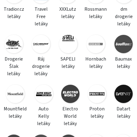
Tradior.cz
Travel
XXXLutz
Rossmann
dm
letáky
Free
letáky
letáky
drogerie
letáky
letáky
Drogerie
Ráj
SAPELI
Hornbach
Baumax
Šlak
drogerie
letáky
letáky
letáky
letáky
letáky
Mountfield
Auto
Electro
Proton
Datart
letáky
Kelly
World
letáky
letáky
letáky
letáky