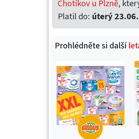
Chotíkov u Plzně
, kter
Platil do:
úterý 23.06
Prohlédněte si další
le