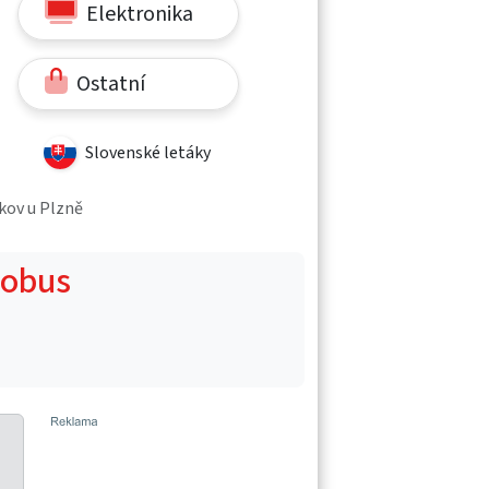
Elektronika
Ostatní
Slovenské letáky
íkov u Plzně
Globus