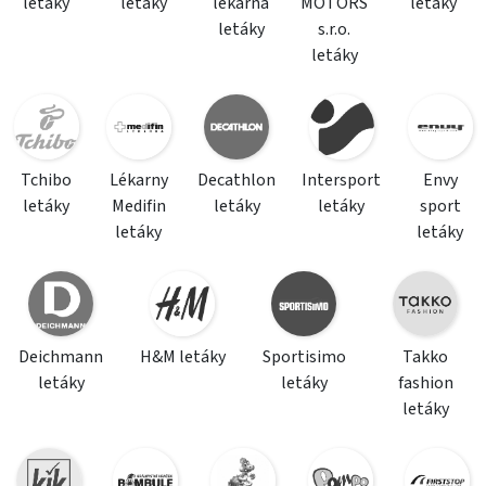
letáky
letáky
lékárna
MOTORS
letáky
letáky
s.r.o.
letáky
Tchibo
Lékarny
Decathlon
Intersport
Envy
letáky
Medifin
letáky
letáky
sport
letáky
letáky
Deichmann
H&M letáky
Sportisimo
Takko
letáky
letáky
fashion
letáky