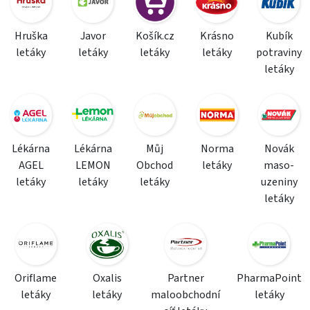
Hruška
Javor
Košík.cz
Krásno
Kubík
letáky
letáky
letáky
letáky
potraviny
letáky
Lékárna
Lékárna
Můj
Norma
Novák
AGEL
LEMON
Obchod
letáky
maso-
letáky
letáky
letáky
uzeniny
letáky
Oriflame
Oxalis
Partner
PharmaPoint
letáky
letáky
maloobchodní
letáky