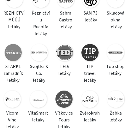
ŘEZNICTVÍ
Řeznictví
Sahm
SAM 73
Skladová
MÚÚÚ
u
Gastro
letáky
okna
letáky
Rudolfa
letáky
letáky
letáky
STARKL
Svojtka &
TEDi
TIP
Top shop
zahradník
Co.
letáky
travel
letáky
letáky
letáky
letáky
Vicom
VitaSmart
Vítkovice
Zvěrokruh
Žabka
Víno
letáky
Tours
letáky
letáky
letáky
letáky