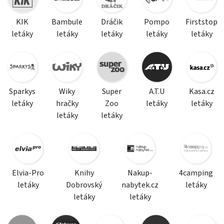
KIK
Bambule
Dráčik
Pompo
Firststop
letáky
letáky
letáky
letáky
letáky
Sparkys
Wiky
Super
A.T.U
Kasa.cz
letáky
hračky
Zoo
letáky
letáky
letáky
letáky
Elvia-Pro
Knihy
Nakup-
4camping
letáky
Dobrovský
nabytek.cz
letáky
letáky
letáky