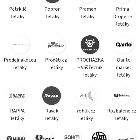
Petrklíč
Popron
Pramen
Prima
letáky
letáky
letáky
Drogerie
letáky
Prodejnakol.eu
Proděti.cz
PROCHÁZKA
Qanto
letáky
letáky
– Váš řezník
market
letáky
letáky
RAPPA
Ravak
rohlik.cz
Rozbaleno.cz
letáky
letáky
letáky
letáky