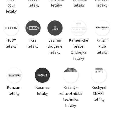
tour
letáky
letáky
letáky
letáky
letáky
HUDY
Ikea
Jasmín
Kamenické
Knižní
letáky
letáky
drogerie
práce
klub
letáky
Ondrejka
letáky
letáky
Konzum
Kosmas
Krásný -
Kuchyně
letáky
letáky
zdravotnická
SMART
technika
letáky
letáky