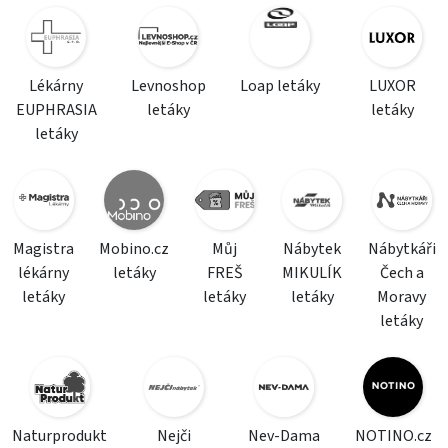
Lékárny
Levnoshop
Loap letáky
LUXOR
EUPHRASIA
letáky
letáky
letáky
Magistra
Mobino.cz
Můj
Nábytek
Nábytkáři
lékárny
letáky
FREŠ
MIKULÍK
Čech a
letáky
letáky
letáky
Moravy
letáky
Naturprodukt
Nejči
Nev-Dama
NOTINO.cz