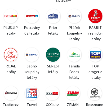
síť letáky
PLUS JIP
Potraviny
Prior
Ptáček
RABBIT
letáky
CZ letáky
letáky
koupelny
řeznictví
letáky
letáky
ROJAL
Sapho
SENESI
Tamda
TOP
letáky
koupelny
letáky
Foods
drogerie
letáky
letáky
letáky
Tradior.cz
Travel
XXXLutz
ZEMAN
Rossmann