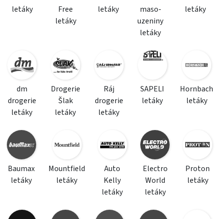
letáky
Free
letáky
maso-
letáky
letáky
uzeniny
letáky
dm
Drogerie
Ráj
SAPELI
Hornbach
drogerie
Šlak
drogerie
letáky
letáky
letáky
letáky
letáky
Baumax
Mountfield
Auto
Electro
Proton
letáky
letáky
Kelly
World
letáky
letáky
letáky