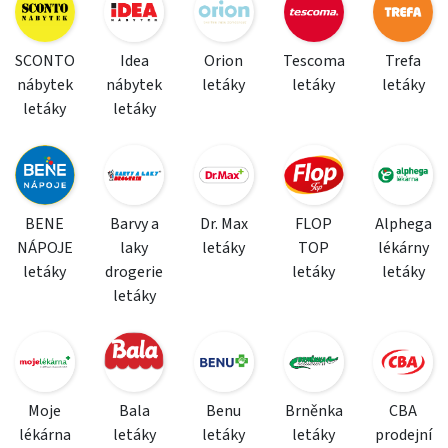
SCONTO
Idea
Orion
Tescoma
Trefa
nábytek
nábytek
letáky
letáky
letáky
letáky
letáky
BENE
Barvy a
Dr. Max
FLOP
Alphega
NÁPOJE
laky
letáky
TOP
lékárny
letáky
drogerie
letáky
letáky
letáky
Moje
Bala
Benu
Brněnka
CBA
lékárna
letáky
letáky
letáky
prodejní