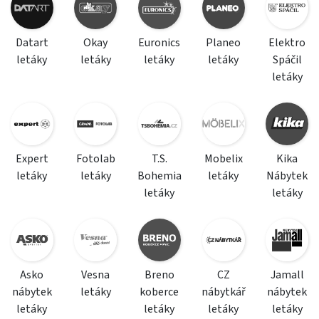
Datart
Okay
Euronics
Planeo
Elektro
letáky
letáky
letáky
letáky
Spáčil
letáky
Expert
Fotolab
T.S.
Mobelix
Kika
letáky
letáky
Bohemia
letáky
Nábytek
letáky
letáky
Asko
Vesna
Breno
CZ
Jamall
nábytek
letáky
koberce
nábytkář
nábytek
letáky
letáky
letáky
letáky