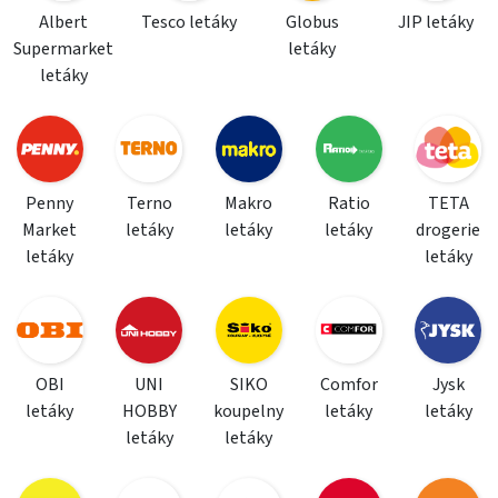
Albert
Tesco letáky
Globus
JIP letáky
Supermarket
letáky
letáky
Penny
Terno
Makro
Ratio
TETA
Market
letáky
letáky
letáky
drogerie
letáky
letáky
OBI
UNI
SIKO
Comfor
Jysk
letáky
HOBBY
koupelny
letáky
letáky
letáky
letáky