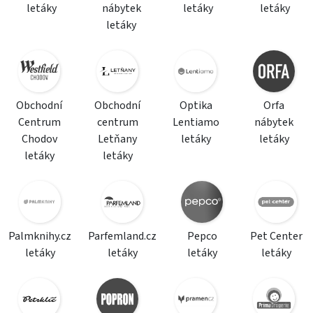
letáky
nábytek
letáky
letáky
letáky
Obchodní
Obchodní
Optika
Orfa
Centrum
centrum
Lentiamo
nábytek
Chodov
Letňany
letáky
letáky
letáky
letáky
Palmknihy.cz
Parfemland.cz
Pepco
Pet Center
letáky
letáky
letáky
letáky