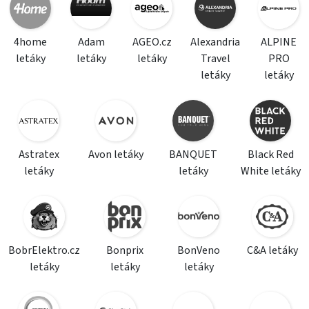
4home
Adam
AGEO.cz
Alexandria
ALPINE
letáky
letáky
letáky
Travel
PRO
letáky
letáky
Astratex
Avon letáky
BANQUET
Black Red
letáky
letáky
White letáky
BobrElektro.cz
Bonprix
BonVeno
C&A letáky
letáky
letáky
letáky