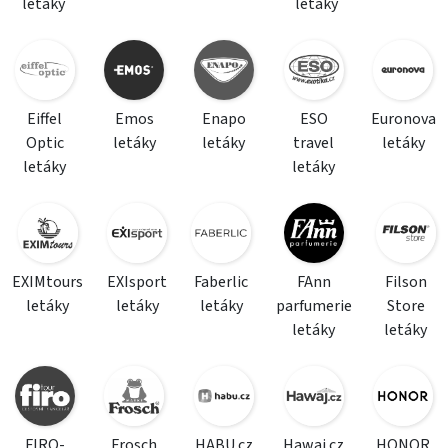
letáky
letáky
Eiffel
Emos
Enapo
ESO
Euronova
Optic
letáky
letáky
travel
letáky
letáky
letáky
EXIMtours
EXIsport
Faberlic
FAnn
Filson
letáky
letáky
letáky
parfumerie
Store
letáky
letáky
FIRO-
Frosch
HABU.cz
Hawaj.cz
HONOR