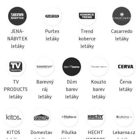
JENA-
Purtex
Trend
Casarredo
NÁBYTEK
letáky
koberce
letáky
letáky
letáky
TV
Barevný
Dům
Kouzlo
Červa
PRODUCTS
ráj
barev
barev
letáky
letáky
letáky
letáky
letáky
KITOS
Domestav
Pilulka
HECHT
Lekarna.cz