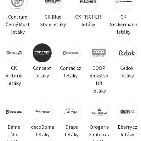
Centrum
CK Blue
CK FISCHER
CK
Černý Most
Style letáky
letáky
Neckermann
letáky
letáky
CK
Concept
Conrad.cz
COOP
Čedok
Victoria
letáky
letáky
družstvo
letáky
letáky
HB
letáky
Dáme
decoDoma
Draps
Drogerie
Eberry.cz
jídlo
letáky
letáky
Xantea.cz
letáky