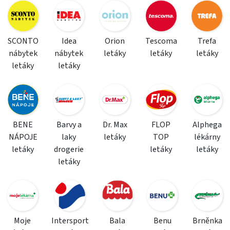
SCONTO
Idea
Orion
Tescoma
Trefa
nábytek
nábytek
letáky
letáky
letáky
letáky
letáky
BENE
Barvy a
Dr. Max
FLOP
Alphega
NÁPOJE
laky
letáky
TOP
lékárny
letáky
drogerie
letáky
letáky
letáky
Moje
Intersport
Bala
Benu
Brněnka