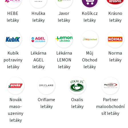
HEBE
Hruška
Javor
Košík.cz
Krásno
letáky
letáky
letáky
letáky
letáky
Kubík
Lékárna
Lékárna
Můj
Norma
potraviny
AGEL
LEMON
Obchod
letáky
letáky
letáky
letáky
letáky
Novák
Oriflame
Oxalis
Partner
maso-
letáky
letáky
maloobchodní
uzeniny
síť letáky
letáky