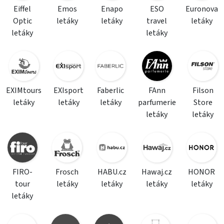
Eiffel
Emos
Enapo
ESO
Euronova
Optic
letáky
letáky
travel
letáky
letáky
letáky
EXIMtours
EXIsport
Faberlic
FAnn
Filson
letáky
letáky
letáky
parfumerie
Store
letáky
letáky
FIRO-
Frosch
HABU.cz
Hawaj.cz
HONOR
tour
letáky
letáky
letáky
letáky
letáky