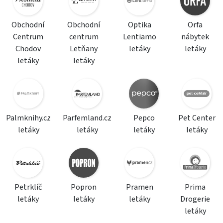
Obchodní
Obchodní
Optika
Orfa
Centrum
centrum
Lentiamo
nábytek
Chodov
Letňany
letáky
letáky
letáky
letáky
Palmknihy.cz
Parfemland.cz
Pepco
Pet Center
letáky
letáky
letáky
letáky
Petrklíč
Popron
Pramen
Prima
letáky
letáky
letáky
Drogerie
letáky