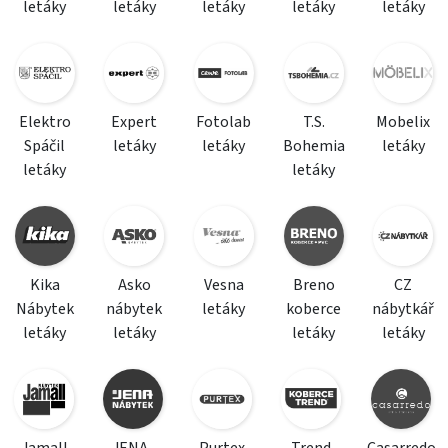
letáky
letáky
letáky
letáky
letáky
Elektro
Expert
Fotolab
T.S.
Mobelix
Spáčil
letáky
letáky
Bohemia
letáky
letáky
letáky
Kika
Asko
Vesna
Breno
CZ
Nábytek
nábytek
letáky
koberce
nábytkář
letáky
letáky
letáky
letáky