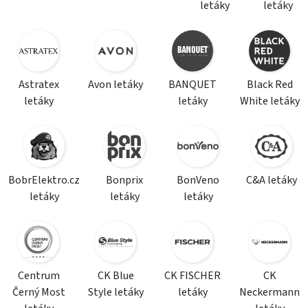
letáky
letáky
Astratex
Avon letáky
BANQUET
Black Red
letáky
letáky
White letáky
BobrElektro.cz
Bonprix
BonVeno
C&A letáky
letáky
letáky
letáky
Centrum
CK Blue
CK FISCHER
CK
Černý Most
Style letáky
letáky
Neckermann