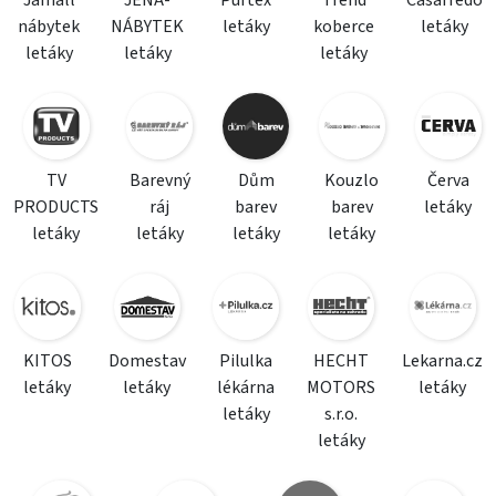
Jamall
JENA-
Purtex
Trend
Casarredo
nábytek
NÁBYTEK
letáky
koberce
letáky
letáky
letáky
letáky
TV
Barevný
Dům
Kouzlo
Červa
PRODUCTS
ráj
barev
barev
letáky
letáky
letáky
letáky
letáky
KITOS
Domestav
Pilulka
HECHT
Lekarna.cz
letáky
letáky
lékárna
MOTORS
letáky
letáky
s.r.o.
letáky