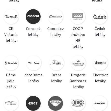
letáky
letáky
CK
Concept
Conrad.cz
COOP
Čedok
Victoria
letáky
letáky
družstvo
letáky
letáky
HB
letáky
Dáme
decoDoma
Draps
Drogerie
Eberry.cz
jídlo
letáky
letáky
Xantea.cz
letáky
letáky
letáky