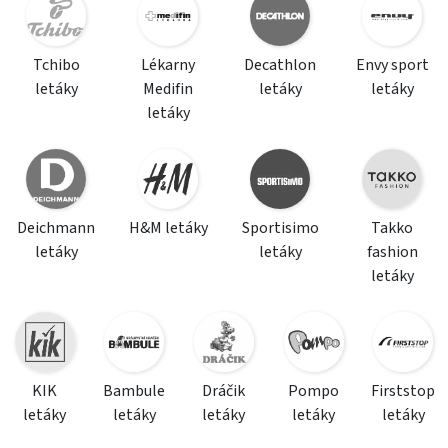
Tchibo
Lékarny
Decathlon
Envy sport
letáky
Medifin
letáky
letáky
letáky
Deichmann
H&M letáky
Sportisimo
Takko
letáky
letáky
fashion
letáky
KIK
Bambule
Dráčik
Pompo
Firststop
letáky
letáky
letáky
letáky
letáky