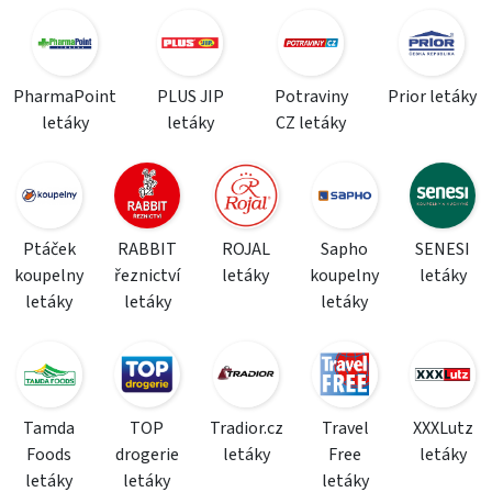
PharmaPoint
PLUS JIP
Potraviny
Prior letáky
letáky
letáky
CZ letáky
Ptáček
RABBIT
ROJAL
Sapho
SENESI
koupelny
řeznictví
letáky
koupelny
letáky
letáky
letáky
letáky
Tamda
TOP
Tradior.cz
Travel
XXXLutz
Foods
drogerie
letáky
Free
letáky
letáky
letáky
letáky