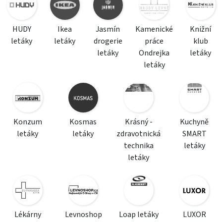
HUDY
Ikea
Jasmín
Kamenické
Knižní
letáky
letáky
drogerie
práce
klub
letáky
Ondrejka
letáky
letáky
Konzum
Kosmas
Krásný -
Kuchyně
letáky
letáky
zdravotnická
SMART
technika
letáky
letáky
Lékárny
Levnoshop
Loap letáky
LUXOR