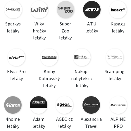
Sparkys
Wiky
Super
A.T.U
Kasa.cz
letáky
hračky
Zoo
letáky
letáky
letáky
letáky
Elvia-Pro
Knihy
Nakup-
4camping
letáky
Dobrovský
nabytek.cz
letáky
letáky
letáky
4home
Adam
AGEO.cz
Alexandria
ALPINE
letáky
letáky
letáky
Travel
PRO