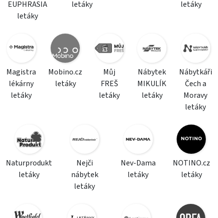
EUPHRASIA
letáky
letáky
letáky
Magistra
Mobino.cz
Můj
Nábytek
Nábytkáři
lékárny
letáky
FREŠ
MIKULÍK
Čech a
letáky
letáky
letáky
Moravy
letáky
Naturprodukt
Nejči
Nev-Dama
NOTINO.cz
letáky
nábytek
letáky
letáky
letáky