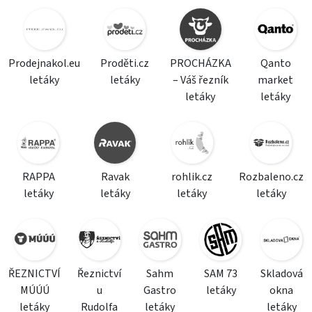
Prodejnakol.eu
Proděti.cz
PROCHÁZKA
Qanto
letáky
letáky
– Váš řezník
market
letáky
letáky
RAPPA
Ravak
rohlik.cz
Rozbaleno.cz
letáky
letáky
letáky
letáky
ŘEZNICTVÍ
Řeznictví
Sahm
SAM 73
Skladová
MÚÚÚ
u
Gastro
letáky
okna
letáky
Rudolfa
letáky
letáky