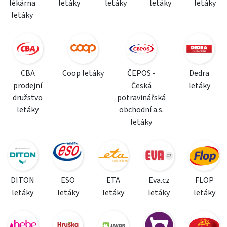
lékárna
letáky
letáky
letáky
letáky
letáky
CBA
Coop letáky
ČEPOS -
Dedra
prodejní
Česká
letáky
družstvo
potravinářská
letáky
obchodní a.s.
letáky
DITON
ESO
ETA
Eva.cz
FLOP
letáky
letáky
letáky
letáky
letáky