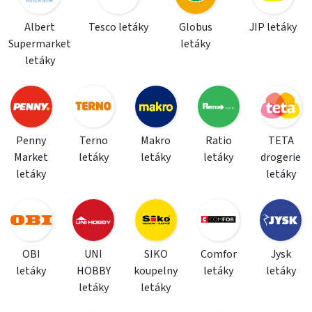
Albert
Tesco letáky
Globus
JIP letáky
Supermarket
letáky
letáky
Penny
Terno
Makro
Ratio
TETA
Market
letáky
letáky
letáky
drogerie
letáky
letáky
OBI
UNI
SIKO
Comfor
Jysk
letáky
HOBBY
koupelny
letáky
letáky
letáky
letáky