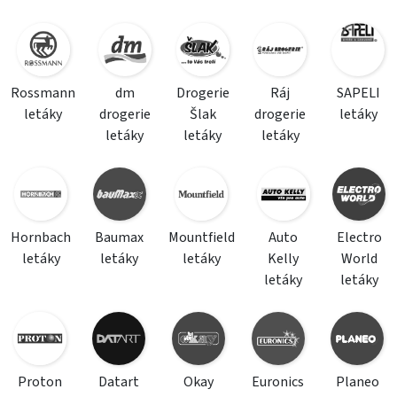
Rossmann
dm
Drogerie
Ráj
SAPELI
letáky
drogerie
Šlak
drogerie
letáky
letáky
letáky
letáky
Hornbach
Baumax
Mountfield
Auto
Electro
letáky
letáky
letáky
Kelly
World
letáky
letáky
Proton
Datart
Okay
Euronics
Planeo