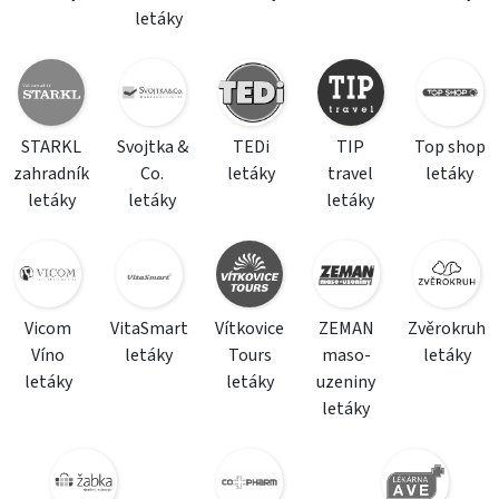
letáky
STARKL
Svojtka &
TEDi
TIP
Top shop
zahradník
Co.
letáky
travel
letáky
letáky
letáky
letáky
Vicom
VitaSmart
Vítkovice
ZEMAN
Zvěrokruh
Víno
letáky
Tours
maso-
letáky
letáky
letáky
uzeniny
letáky