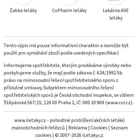
Žabka letáky
CoPharm letáky
Lekárna AVE
letáky
Tento výpis má pouze informativní charakter a nemůže být
použit pro vymáhání zboží podle uvedených specifikací.
Informujeme spotřebitele, kterým prodáváme výrobky nebo
poskytujeme služby, že mají podle zákona č. 624/1992 Sb.
právo na mimosoudní řešení spotřebitelského sporu z
příslušné smlouvy. Subjektem mimosoudního řešení
spotřebitelských sporů je Česká obchodní inspekce, se sídlem
Štěpánská 567/15, 120 00 Praha 2, IČ: 000 20 869 (
www.coi.cz
).
www.iletaky.cz - pohodlné prohlížení akčních letáků
maloobchodních řetězců
|
Reklama
|
Cookies
|
Seznam
cookies
|
© 2007-2026 iLetaky.cz.