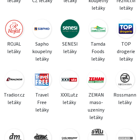
letáky
CZ letáky
letáky
koupelny
řeznictví
letáky
letáky
ROJAL
Sapho
SENESI
Tamda
TOP
letáky
koupelny
letáky
Foods
drogerie
letáky
letáky
letáky
Tradior.cz
Travel
XXXLutz
ZEMAN
Rossmann
letáky
Free
letáky
maso-
letáky
letáky
uzeniny
letáky