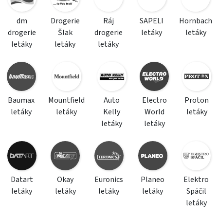
dm
Drogerie
Ráj
SAPELI
Hornbach
drogerie
Šlak
drogerie
letáky
letáky
letáky
letáky
letáky
Baumax
Mountfield
Auto
Electro
Proton
letáky
letáky
Kelly
World
letáky
letáky
letáky
Datart
Okay
Euronics
Planeo
Elektro
letáky
letáky
letáky
letáky
Spáčil
letáky