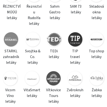
ŘEZNICTVÍ
Řeznictví
Sahm
SAM 73
Skladová
MÚÚÚ
u
Gastro
letáky
okna
letáky
Rudolfa
letáky
letáky
letáky
STARKL
Svojtka &
TEDi
TIP
Top shop
zahradník
Co.
letáky
travel
letáky
letáky
letáky
letáky
Vicom
VitaSmart
Vítkovice
Zvěrokruh
Žabka
Víno
letáky
Tours
letáky
letáky
letáky
letáky