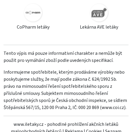
CoPharm letáky
Lekárna AVE letáky
Tento výpis má pouze informativní charakter a nemůže být
použit pro vymáhání zboží podle uvedených specifikací.
Informujeme spotřebitele, kterým prodáváme výrobky nebo
poskytujeme služby, že mají podle zákona č. 624/1992 Sb.
právo na mimosoudní řešení spotřebitelského sporu z
příslušné smlouvy. Subjektem mimosoudního řešení
spotřebitelských sporů je Česká obchodní inspekce, se sídlem
Štěpánská 567/15, 120 00 Praha 2, IČ: 000 20 869 (
www.coi.cz
).
www.iletaky.cz - pohodlné prohlížení akčních letáků
maloobchodních řetězců
|
Reklama
|
Cookies
|
Seznam