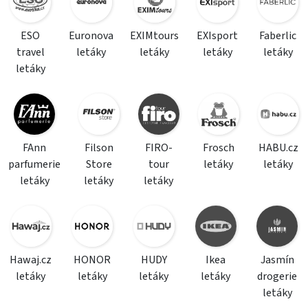
ESO
Euronova
EXIMtours
EXIsport
Faberlic
travel
letáky
letáky
letáky
letáky
letáky
FAnn
Filson
FIRO-
Frosch
HABU.cz
parfumerie
Store
tour
letáky
letáky
letáky
letáky
letáky
Hawaj.cz
HONOR
HUDY
Ikea
Jasmín
letáky
letáky
letáky
letáky
drogerie
letáky