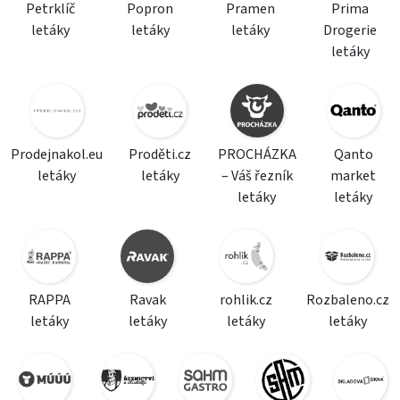
Petrklíč
Popron
Pramen
Prima
letáky
letáky
letáky
Drogerie
letáky
Prodejnakol.eu
Proděti.cz
PROCHÁZKA
Qanto
letáky
letáky
– Váš řezník
market
letáky
letáky
RAPPA
Ravak
rohlik.cz
Rozbaleno.cz
letáky
letáky
letáky
letáky