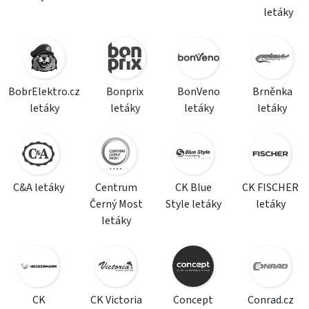
letáky
BobrElektro.cz
Bonprix
BonVeno
Brněnka
letáky
letáky
letáky
letáky
C&A letáky
Centrum
CK Blue
CK FISCHER
Černý Most
Style letáky
letáky
letáky
CK
CK Victoria
Concept
Conrad.cz