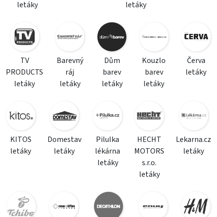
letáky
letáky
TV
Barevný
Dům
Kouzlo
Červa
PRODUCTS
ráj
barev
barev
letáky
letáky
letáky
letáky
letáky
KITOS
Domestav
Pilulka
HECHT
Lekarna.cz
letáky
letáky
lékárna
MOTORS
letáky
letáky
s.r.o.
letáky