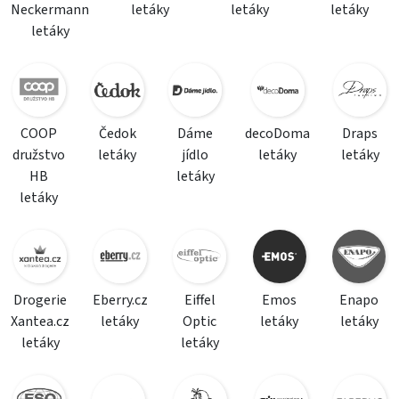
Neckermann
letáky
letáky
letáky
letáky
COOP
Čedok
Dáme
decoDoma
Draps
družstvo
letáky
jídlo
letáky
letáky
HB
letáky
letáky
Drogerie
Eberry.cz
Eiffel
Emos
Enapo
Xantea.cz
letáky
Optic
letáky
letáky
letáky
letáky