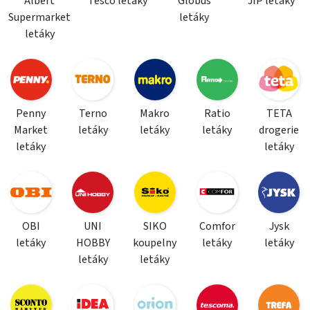
Albert
Tesco letáky
Globus
JIP letáky
Supermarket
letáky
letáky
Penny
Terno
Makro
Ratio
TETA
Market
letáky
letáky
letáky
drogerie
letáky
letáky
OBI
UNI
SIKO
Comfor
Jysk
letáky
HOBBY
koupelny
letáky
letáky
letáky
letáky