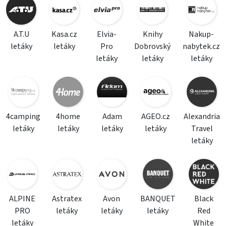
A.T.U
Kasa.cz
Elvia-
Knihy
Nakup-
letáky
letáky
Pro
Dobrovský
nabytek.cz
letáky
letáky
letáky
4camping
4home
Adam
AGEO.cz
Alexandria
letáky
letáky
letáky
letáky
Travel
letáky
ALPINE
Astratex
Avon
BANQUET
Black
PRO
letáky
letáky
letáky
Red
letáky
White