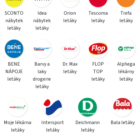
SCONTO
Idea
Orion
Tescoma
Trefa
nábytek
nábytek
letáky
letáky
letáky
letáky
letáky
BENE
Barvy a
Dr. Max
FLOP
Alphega
NÁPOJE
laky
letáky
TOP
lékárny
letáky
drogerie
letáky
letáky
letáky
Moje lékárna
Intersport
Deichmann
Bala letáky
letáky
letáky
letáky