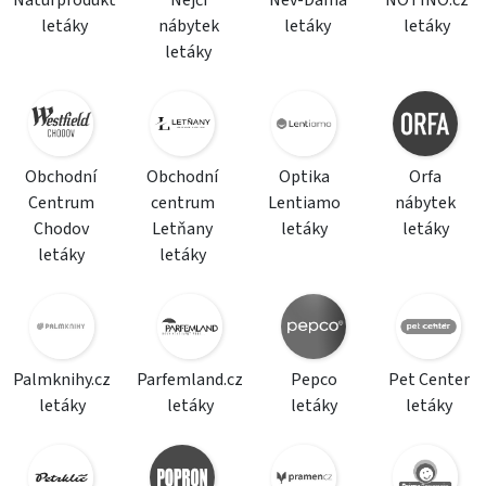
Naturprodukt
Nejči
Nev-Dama
NOTINO.cz
letáky
nábytek
letáky
letáky
letáky
Obchodní
Obchodní
Optika
Orfa
Centrum
centrum
Lentiamo
nábytek
Chodov
Letňany
letáky
letáky
letáky
letáky
Palmknihy.cz
Parfemland.cz
Pepco
Pet Center
letáky
letáky
letáky
letáky