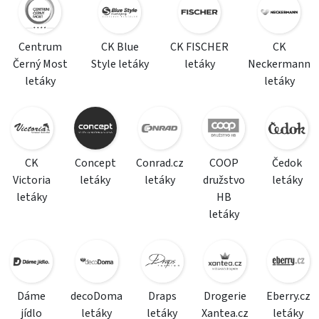
Centrum
CK Blue
CK FISCHER
CK
Černý Most
Style letáky
letáky
Neckermann
letáky
letáky
CK
Concept
Conrad.cz
COOP
Čedok
Victoria
letáky
letáky
družstvo
letáky
letáky
HB
letáky
Dáme
decoDoma
Draps
Drogerie
Eberry.cz
jídlo
letáky
letáky
Xantea.cz
letáky