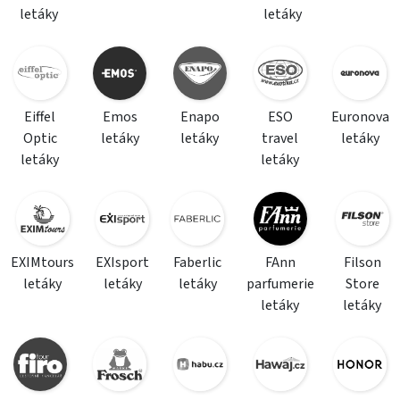
letáky
letáky
Eiffel
Emos
Enapo
ESO
Euronova
Optic
letáky
letáky
travel
letáky
letáky
letáky
EXIMtours
EXIsport
Faberlic
FAnn
Filson
letáky
letáky
letáky
parfumerie
Store
letáky
letáky