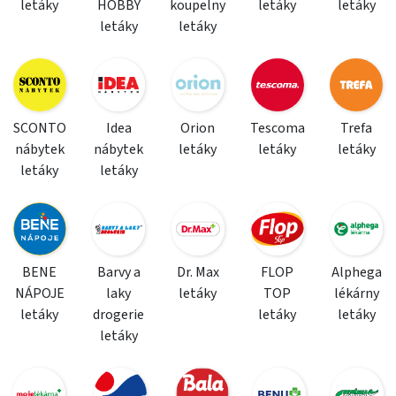
letáky
HOBBY
koupelny
letáky
letáky
letáky
letáky
SCONTO
Idea
Orion
Tescoma
Trefa
nábytek
nábytek
letáky
letáky
letáky
letáky
letáky
BENE
Barvy a
Dr. Max
FLOP
Alphega
NÁPOJE
laky
letáky
TOP
lékárny
letáky
drogerie
letáky
letáky
letáky