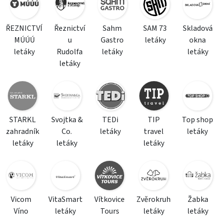
ŘEZNICTVÍ
Řeznictví
Sahm
SAM 73
Skladová
MÚÚÚ
u
Gastro
letáky
okna
letáky
Rudolfa
letáky
letáky
letáky
STARKL
Svojtka &
TEDi
TIP
Top shop
zahradník
Co.
letáky
travel
letáky
letáky
letáky
letáky
Vicom
VitaSmart
Vítkovice
Zvěrokruh
Žabka
Víno
letáky
Tours
letáky
letáky