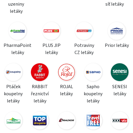
uzeniny
síť letáky
letáky
PharmaPoint
PLUS JIP
Potraviny
Prior letáky
letáky
letáky
CZ letáky
Ptáček
RABBIT
ROJAL
Sapho
SENESI
koupelny
řeznictví
letáky
koupelny
letáky
letáky
letáky
letáky