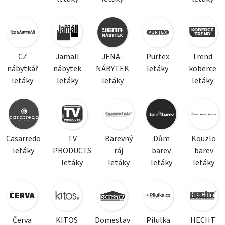
CZ
Jamall
JENA-
Purtex
Trend
nábytkář
nábytek
NÁBYTEK
letáky
koberce
letáky
letáky
letáky
letáky
Casarredo
TV
Barevný
Dům
Kouzlo
letáky
PRODUCTS
ráj
barev
barev
letáky
letáky
letáky
letáky
Červa
KITOS
Domestav
Pilulka
HECHT