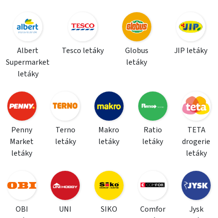
Albert
Tesco letáky
Globus
JIP letáky
Supermarket
letáky
letáky
Penny
Terno
Makro
Ratio
TETA
Market
letáky
letáky
letáky
drogerie
letáky
letáky
OBI
UNI
SIKO
Comfor
Jysk