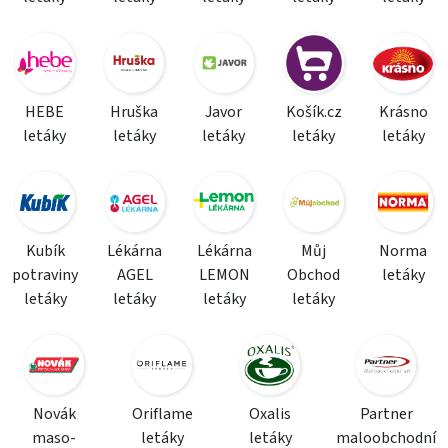
HEBE
Hruška
Javor
Košík.cz
Krásno
letáky
letáky
letáky
letáky
letáky
Kubík
Lékárna
Lékárna
Můj
Norma
potraviny
AGEL
LEMON
Obchod
letáky
letáky
letáky
letáky
letáky
Novák
Oriflame
Oxalis
Partner
maso-
letáky
letáky
maloobchodní