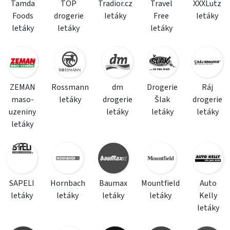
Tamda
TOP
Tradior.cz
Travel
XXXLutz
Foods
drogerie
letáky
Free
letáky
letáky
letáky
letáky
ZEMAN
Rossmann
dm
Drogerie
Ráj
maso-
letáky
drogerie
Šlak
drogerie
uzeniny
letáky
letáky
letáky
letáky
SAPELI
Hornbach
Baumax
Mountfield
Auto
letáky
letáky
letáky
letáky
Kelly
letáky