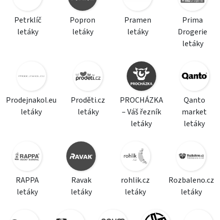
Petrklíč
Popron
Pramen
Prima
letáky
letáky
letáky
Drogerie
letáky
Prodejnakol.eu
Proděti.cz
PROCHÁZKA
Qanto
letáky
letáky
– Váš řezník
market
letáky
letáky
RAPPA
Ravak
rohlik.cz
Rozbaleno.cz
letáky
letáky
letáky
letáky