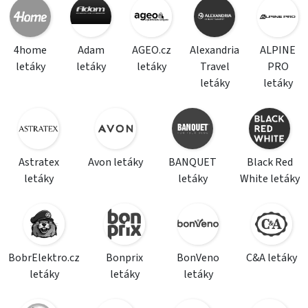
4home
Adam
AGEO.cz
Alexandria
ALPINE
letáky
letáky
letáky
Travel
PRO
letáky
letáky
Astratex
Avon letáky
BANQUET
Black Red
letáky
letáky
White letáky
BobrElektro.cz
Bonprix
BonVeno
C&A letáky
letáky
letáky
letáky