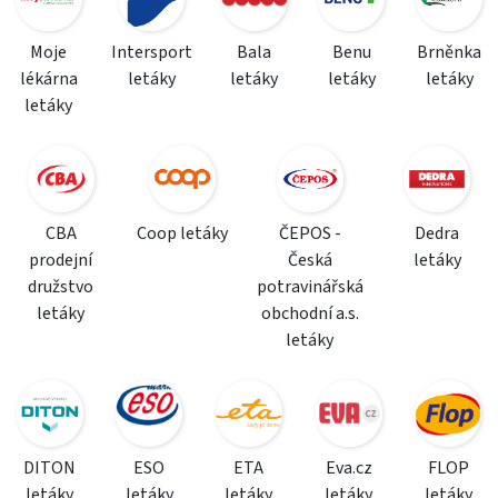
Moje
Intersport
Bala
Benu
Brněnka
lékárna
letáky
letáky
letáky
letáky
letáky
CBA
Coop letáky
ČEPOS -
Dedra
prodejní
Česká
letáky
družstvo
potravinářská
letáky
obchodní a.s.
letáky
DITON
ESO
ETA
Eva.cz
FLOP
letáky
letáky
letáky
letáky
letáky