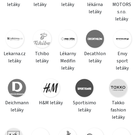
letáky
letáky
letáky
lékárna
MOTORS
letáky
s.r.o.
letáky
Lekarna.cz
Tchibo
Lékarny
Decathlon
Envy
letáky
letáky
Medifin
letáky
sport
letáky
letáky
Deichmann
H&M letáky
Sportisimo
Takko
letáky
letáky
fashion
letáky