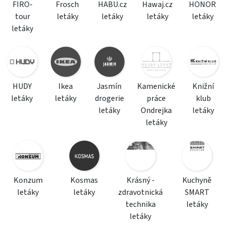
FIRO-
Frosch
HABU.cz
Hawaj.cz
HONOR
tour
letáky
letáky
letáky
letáky
letáky
HUDY
Ikea
Jasmín
Kamenické
Knižní
letáky
letáky
drogerie
práce
klub
letáky
Ondrejka
letáky
letáky
Konzum
Kosmas
Krásný -
Kuchyně
letáky
letáky
zdravotnická
SMART
technika
letáky
letáky