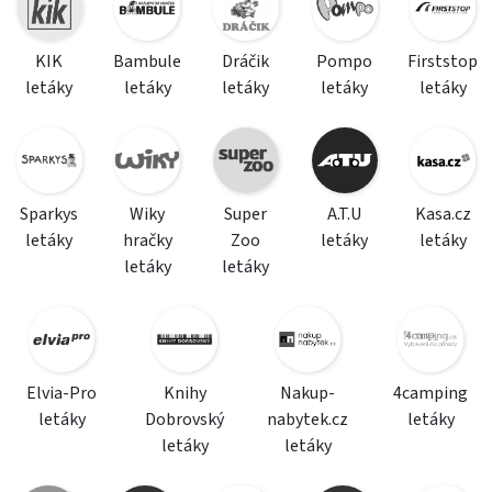
KIK
Bambule
Dráčik
Pompo
Firststop
letáky
letáky
letáky
letáky
letáky
Sparkys
Wiky
Super
A.T.U
Kasa.cz
letáky
hračky
Zoo
letáky
letáky
letáky
letáky
Elvia-Pro
Knihy
Nakup-
4camping
letáky
Dobrovský
nabytek.cz
letáky
letáky
letáky