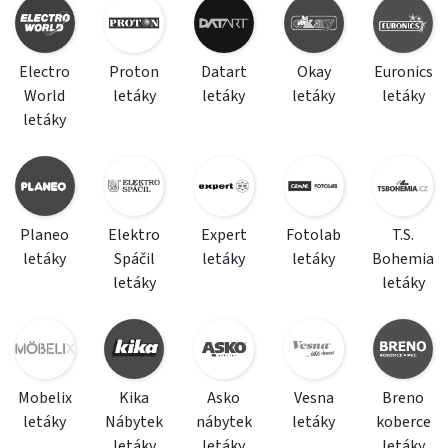
Electro
Proton
Datart
Okay
Euronics
World
letáky
letáky
letáky
letáky
letáky
Planeo
Elektro
Expert
Fotolab
T.S.
letáky
Spáčil
letáky
letáky
Bohemia
letáky
letáky
Mobelix
Kika
Asko
Vesna
Breno
letáky
Nábytek
nábytek
letáky
koberce
letáky
letáky
letáky