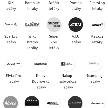
KIK
Bambule
Dráčik
Pompo
Firststop
letáky
letáky
letáky
letáky
letáky
Sparkys
Wiky
Super
A.T.U
Kasa.cz
letáky
hračky
Zoo
letáky
letáky
letáky
letáky
Elvia-Pro
Knihy
Nakup-
4camping
letáky
Dobrovský
nabytek.cz
letáky
letáky
letáky