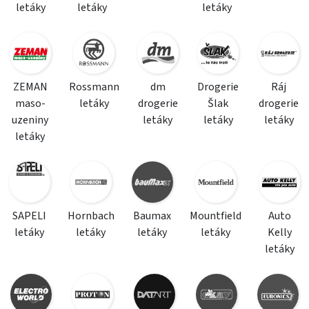
letáky
letáky
letáky
ZEMAN
Rossmann
dm
Drogerie
Ráj
maso-
letáky
drogerie
Šlak
drogerie
uzeniny
letáky
letáky
letáky
letáky
SAPELI
Hornbach
Baumax
Mountfield
Auto
letáky
letáky
letáky
letáky
Kelly
letáky