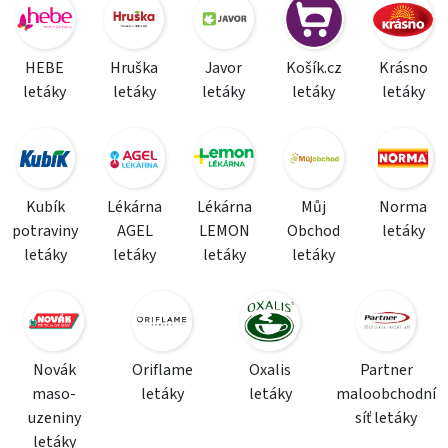
HEBE
Hruška
Javor
Košík.cz
Krásno
letáky
letáky
letáky
letáky
letáky
Kubík
Lékárna
Lékárna
Můj
Norma
potraviny
AGEL
LEMON
Obchod
letáky
letáky
letáky
letáky
letáky
Novák
Oriflame
Oxalis
Partner
maso-
letáky
letáky
maloobchodní
uzeniny
síť letáky
letáky