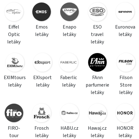
Eiffel
Emos
Enapo
ESO
Euronova
Optic
letáky
letáky
travel
letáky
letáky
letáky
EXIMtours
EXIsport
Faberlic
FAnn
Filson
letáky
letáky
letáky
parfumerie
Store
letáky
letáky
FIRO-
Frosch
HABU.cz
Hawaj.cz
HONOR
tour
letáky
letáky
letáky
letáky