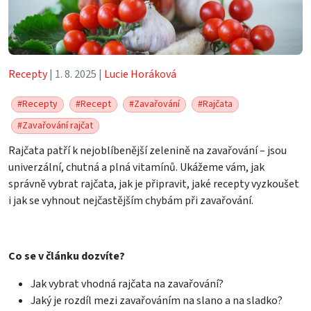
Recepty
| 1. 8. 2025 |
Lucie Horáková
#Recepty
#Recept
#Zavařování
#Rajčata
#Zavařování rajčat
Rajčata patří k nejoblíbenější zelenině na zavařování – jsou
univerzální, chutná a plná vitamínů. Ukážeme vám, jak
správně vybrat rajčata, jak je připravit, jaké recepty vyzkoušet
i jak se vyhnout nejčastějším chybám při zavařování.
Co se v článku dozvíte?
Jak vybrat vhodná rajčata na zavařování?
Jaký je rozdíl mezi zavařováním na slano a na sladko?