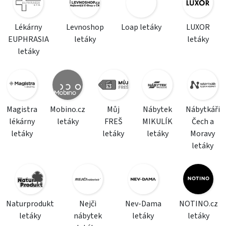
Lékárny
Levnoshop
Loap letáky
LUXOR
EUPHRASIA
letáky
letáky
letáky
Magistra
Mobino.cz
Můj
Nábytek
Nábytkáři
lékárny
letáky
FREŠ
MIKULÍK
Čech a
letáky
letáky
letáky
Moravy
letáky
Naturprodukt
Nejči
Nev-Dama
NOTINO.cz
letáky
nábytek
letáky
letáky