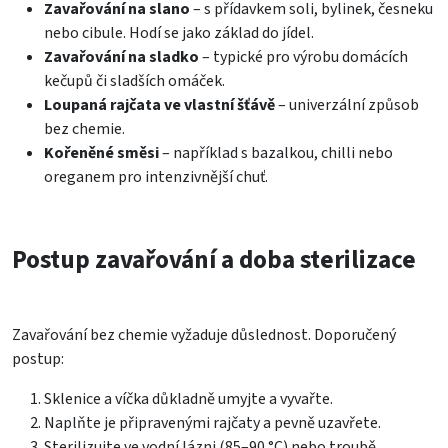
Zavařování na slano
– s přídavkem soli, bylinek, česneku
nebo cibule. Hodí se jako základ do jídel.
Zavařování na sladko
– typické pro výrobu domácích
kečupů či sladších omáček.
Loupaná rajčata ve vlastní šťávě
– univerzální způsob
bez chemie.
Kořeněné směsi
– například s bazalkou, chilli nebo
oreganem pro intenzivnější chuť.
Postup zavařování a doba sterilizace
Zavařování bez chemie vyžaduje důslednost. Doporučený
postup:
Sklenice a víčka důkladně umyjte a vyvařte.
Naplňte je připravenými rajčaty a pevně uzavřete.
Sterilizujte ve vodní lázni (85–90 °C) nebo troubě.