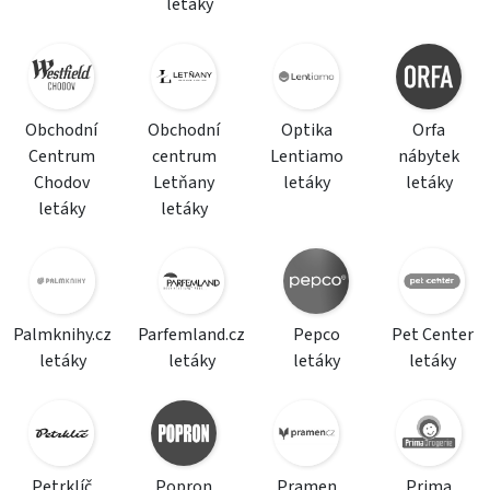
letáky
Obchodní
Obchodní
Optika
Orfa
Centrum
centrum
Lentiamo
nábytek
Chodov
Letňany
letáky
letáky
letáky
letáky
Palmknihy.cz
Parfemland.cz
Pepco
Pet Center
letáky
letáky
letáky
letáky
Petrklíč
Popron
Pramen
Prima