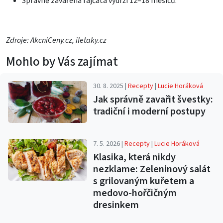
Správně zavařená rajčata vydrží 12–18 měsíců.
Zdroje: AkcniCeny.cz, iletaky.cz
Mohlo by Vás zajímat
30. 8. 2025 |
Recepty
|
Lucie Horáková
Jak správně zavařit švestky:
tradiční i moderní postupy
7. 5. 2026 |
Recepty
|
Lucie Horáková
Klasika, která nikdy
nezklame: Zeleninový salát
s grilovaným kuřetem a
medovo-hořčičným
dresinkem