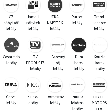
CZ
Jamall
JENA-
Purtex
Trend
nábytkář
nábytek
NÁBYTEK
letáky
koberce
letáky
letáky
letáky
letáky
Casarredo
TV
Barevný
Dům
Kouzlo
letáky
PRODUCTS
ráj
barev
barev
letáky
letáky
letáky
letáky
Červa
KITOS
Domestav
Pilulka
HECHT
letáky
letáky
letáky
lékárna
MOTORS
letáky
s.r.o.