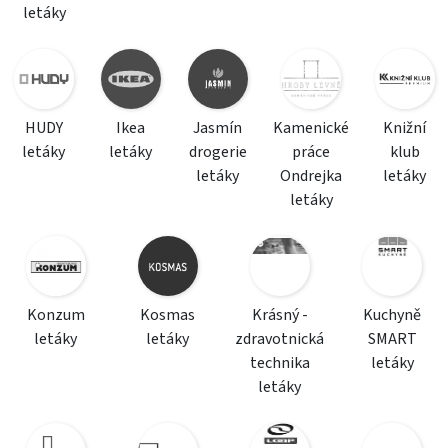
letáky
HUDY
Ikea
Jasmín
Kamenické
Knižní
letáky
letáky
drogerie
práce
klub
letáky
Ondrejka
letáky
letáky
Konzum
Kosmas
Krásný -
Kuchyně
letáky
letáky
zdravotnická
SMART
technika
letáky
letáky