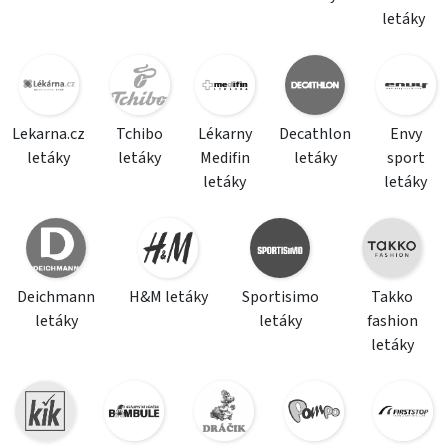
letáky
Lekarna.cz
Tchibo
Lékarny
Decathlon
Envy
letáky
letáky
Medifin
letáky
sport
letáky
letáky
Deichmann
H&M letáky
Sportisimo
Takko
letáky
letáky
fashion
letáky