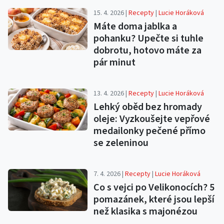
15. 4. 2026 |
Recepty
|
Lucie Horáková
Máte doma jablka a
pohanku? Upečte si tuhle
dobrotu, hotovo máte za
pár minut
13. 4. 2026 |
Recepty
|
Lucie Horáková
Lehký oběd bez hromady
oleje: Vyzkoušejte vepřové
medailonky pečené přímo
se zeleninou
7. 4. 2026 |
Recepty
|
Lucie Horáková
Co s vejci po Velikonocích? 5
pomazánek, které jsou lepší
než klasika s majonézou