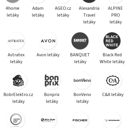
4home
Adam
AGEO.cz
Alexandria
ALPINE
letáky
letáky
letáky
Travel
PRO
letáky
letáky
Astratex
Avon letáky
BANQUET
Black Red
letáky
letáky
White letáky
BobrElektro.cz
Bonprix
BonVeno
C&A letáky
letáky
letáky
letáky