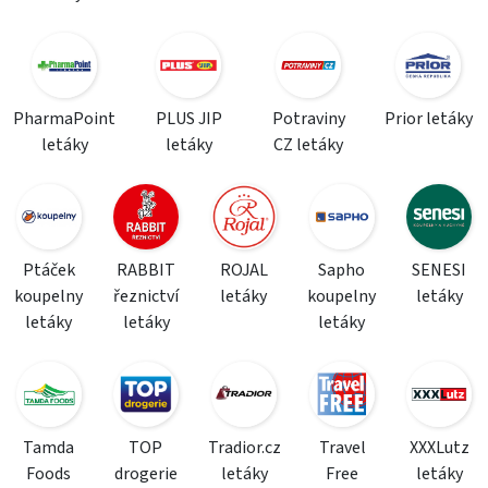
PharmaPoint
PLUS JIP
Potraviny
Prior letáky
letáky
letáky
CZ letáky
Ptáček
RABBIT
ROJAL
Sapho
SENESI
koupelny
řeznictví
letáky
koupelny
letáky
letáky
letáky
letáky
Tamda
TOP
Tradior.cz
Travel
XXXLutz
Foods
drogerie
letáky
Free
letáky