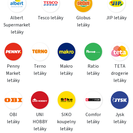
Albert
Tesco letáky
Globus
JIP letáky
Supermarket
letáky
letáky
Penny
Terno
Makro
Ratio
TETA
Market
letáky
letáky
letáky
drogerie
letáky
letáky
OBI
UNI
SIKO
Comfor
Jysk
letáky
HOBBY
koupelny
letáky
letáky
letáky
letáky