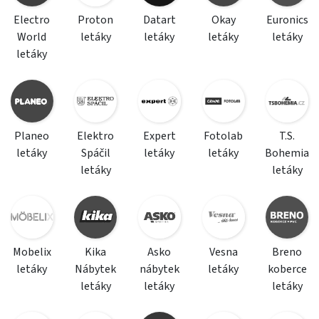
Electro
Proton
Datart
Okay
Euronics
World
letáky
letáky
letáky
letáky
letáky
Planeo
Elektro
Expert
Fotolab
T.S.
letáky
Spáčil
letáky
letáky
Bohemia
letáky
letáky
Mobelix
Kika
Asko
Vesna
Breno
letáky
Nábytek
nábytek
letáky
koberce
letáky
letáky
letáky