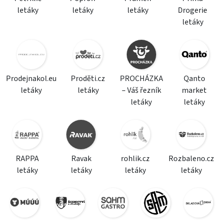
letáky
letáky
letáky
Drogerie
letáky
Prodejnakol.eu
Proděti.cz
PROCHÁZKA
Qanto
letáky
letáky
– Váš řezník
market
letáky
letáky
RAPPA
Ravak
rohlik.cz
Rozbaleno.cz
letáky
letáky
letáky
letáky