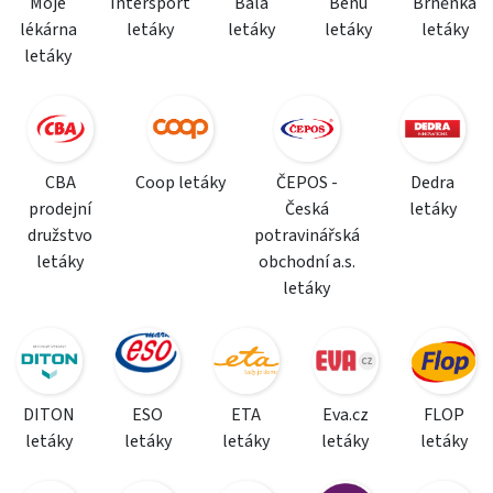
Moje
Intersport
Bala
Benu
Brněnka
lékárna
letáky
letáky
letáky
letáky
letáky
CBA
Coop letáky
ČEPOS -
Dedra
prodejní
Česká
letáky
družstvo
potravinářská
letáky
obchodní a.s.
letáky
DITON
ESO
ETA
Eva.cz
FLOP
letáky
letáky
letáky
letáky
letáky