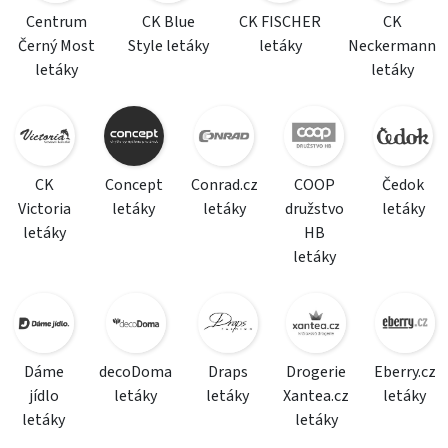
Centrum
CK Blue
CK FISCHER
CK
Černý Most
Style letáky
letáky
Neckermann
letáky
letáky
CK
Concept
Conrad.cz
COOP
Čedok
Victoria
letáky
letáky
družstvo
letáky
letáky
HB
letáky
Dáme
decoDoma
Draps
Drogerie
Eberry.cz
jídlo
letáky
letáky
Xantea.cz
letáky
letáky
letáky