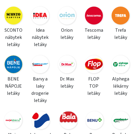
SCONTO
Idea
Orion
Tescoma
Trefa
nábytek
nábytek
letáky
letáky
letáky
letáky
letáky
BENE
Barvy a
Dr. Max
FLOP
Alphega
NÁPOJE
laky
letáky
TOP
lékárny
letáky
drogerie
letáky
letáky
letáky