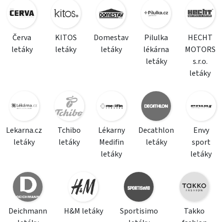
Červa
KITOS
Domestav
Pilulka
HECHT
letáky
letáky
letáky
lékárna
MOTORS
letáky
s.r.o.
letáky
Lekarna.cz
Tchibo
Lékarny
Decathlon
Envy
letáky
letáky
Medifin
letáky
sport
letáky
letáky
Deichmann
H&M letáky
Sportisimo
Takko