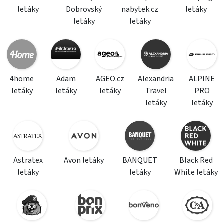
letáky
Dobrovský
nabytek.cz
letáky
letáky
letáky
4home
Adam
AGEO.cz
Alexandria
ALPINE
letáky
letáky
letáky
Travel
PRO
letáky
letáky
Astratex
Avon letáky
BANQUET
Black Red
letáky
letáky
White letáky