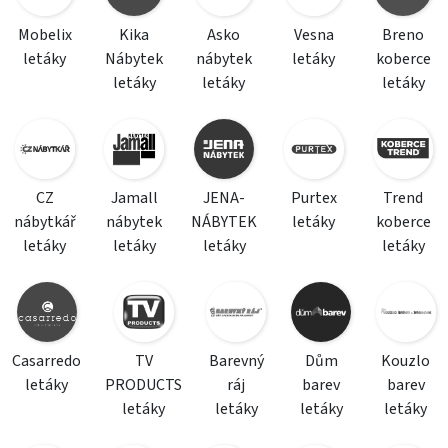
Mobelix
Kika
Asko
Vesna
Breno
letáky
Nábytek
nábytek
letáky
koberce
letáky
letáky
letáky
CZ
Jamall
JENA-
Purtex
Trend
nábytkář
nábytek
NÁBYTEK
letáky
koberce
letáky
letáky
letáky
letáky
Casarredo
TV
Barevný
Dům
Kouzlo
letáky
PRODUCTS
ráj
barev
barev
letáky
letáky
letáky
letáky