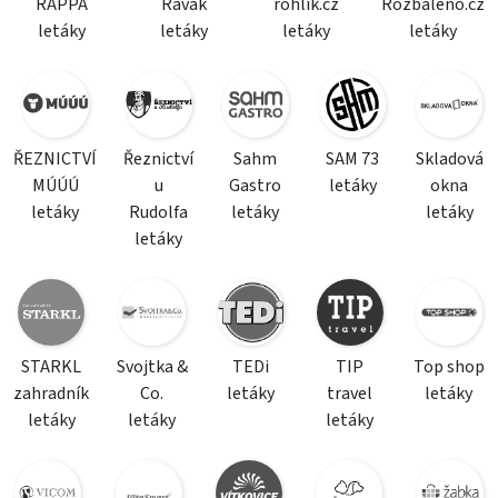
RAPPA
Ravak
rohlik.cz
Rozbaleno.cz
letáky
letáky
letáky
letáky
ŘEZNICTVÍ
Řeznictví
Sahm
SAM 73
Skladová
MÚÚÚ
u
Gastro
letáky
okna
letáky
Rudolfa
letáky
letáky
letáky
STARKL
Svojtka &
TEDi
TIP
Top shop
zahradník
Co.
letáky
travel
letáky
letáky
letáky
letáky