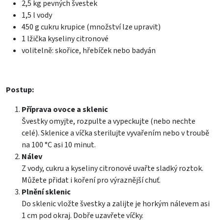
2,5 kg pevných švestek
1,5 l vody
450 g cukru krupice (množství lze upravit)
1 lžička kyseliny citronové
volitelně: skořice, hřebíček nebo badyán
Postup:
Příprava ovoce a sklenic
Švestky omyjte, rozpulte a vypeckujte (nebo nechte
celé). Sklenice a víčka sterilujte vyvařením nebo v troubě
na 100 °C asi 10 minut.
Nálev
Z vody, cukru a kyseliny citronové uvařte sladký roztok.
Můžete přidat i koření pro výraznější chuť.
Plnění sklenic
Do sklenic vložte švestky a zalijte je horkým nálevem asi
1 cm pod okraj. Dobře uzavřete víčky.