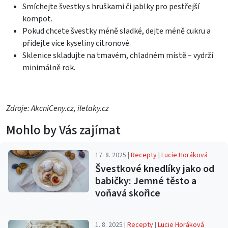
Smíchejte švestky s hruškami či jablky pro pestřejší
kompot.
Pokud chcete švestky méně sladké, dejte méně cukru a
přidejte více kyseliny citronové.
Sklenice skladujte na tmavém, chladném místě – vydrží
minimálně rok.
Zdroje: AkcniCeny.cz, iletaky.cz
Mohlo by Vás zajímat
17. 8. 2025 |
Recepty
|
Lucie Horáková
Švestkové knedlíky jako od
babičky: Jemné těsto a
voňavá skořice
1. 8. 2025 |
Recepty
|
Lucie Horáková