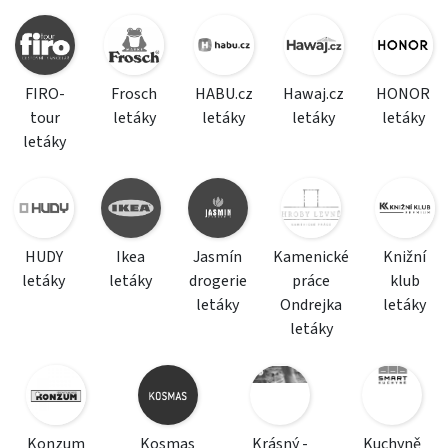
FIRO-
Frosch
HABU.cz
Hawaj.cz
HONOR
tour
letáky
letáky
letáky
letáky
letáky
HUDY
Ikea
Jasmín
Kamenické
Knižní
letáky
letáky
drogerie
práce
klub
letáky
Ondrejka
letáky
letáky
Konzum
Kosmas
Krásný -
Kuchyně