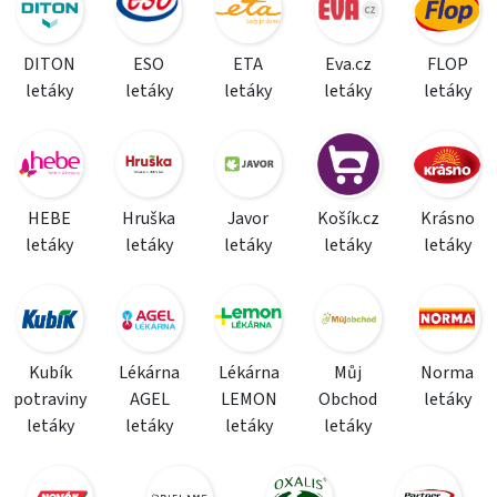
DITON
ESO
ETA
Eva.cz
FLOP
letáky
letáky
letáky
letáky
letáky
HEBE
Hruška
Javor
Košík.cz
Krásno
letáky
letáky
letáky
letáky
letáky
Kubík
Lékárna
Lékárna
Můj
Norma
potraviny
AGEL
LEMON
Obchod
letáky
letáky
letáky
letáky
letáky