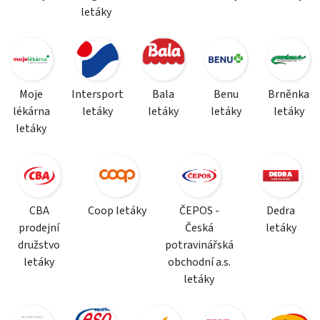
letáky
Moje
Intersport
Bala
Benu
Brněnka
lékárna
letáky
letáky
letáky
letáky
letáky
CBA
Coop letáky
ČEPOS -
Dedra
prodejní
Česká
letáky
družstvo
potravinářská
letáky
obchodní a.s.
letáky