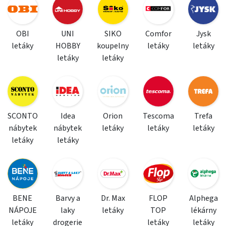
OBI
UNI
SIKO
Comfor
Jysk
letáky
HOBBY
koupelny
letáky
letáky
letáky
letáky
SCONTO
Idea
Orion
Tescoma
Trefa
nábytek
nábytek
letáky
letáky
letáky
letáky
letáky
BENE
Barvy a
Dr. Max
FLOP
Alphega
NÁPOJE
laky
letáky
TOP
lékárny
letáky
drogerie
letáky
letáky