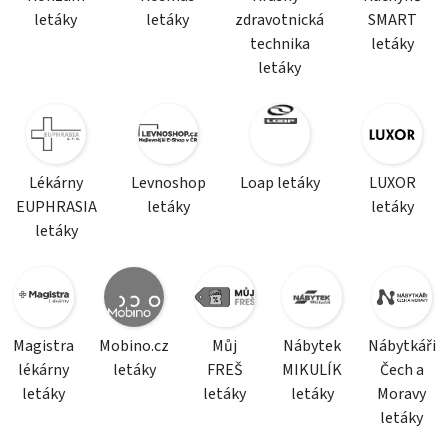
letáky
letáky
zdravotnická
SMART
technika
letáky
letáky
Lékárny
Levnoshop
Loap letáky
LUXOR
EUPHRASIA
letáky
letáky
letáky
Magistra
Mobino.cz
Můj
Nábytek
Nábytkáři
lékárny
letáky
FREŠ
MIKULÍK
Čech a
letáky
letáky
letáky
Moravy
letáky