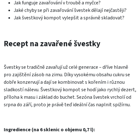
Jak funguje zavařování v troubě a myčce?
Jaké chyby se při zavařování švestek dělají nejčastěji?
Jak švestkový kompot vylepšit a správně skladovat?
Recept na zavařené švestky
Švestky se tradičně zavařují už celé generace – dříve hlavně
pro zajištění zásob na zimu. Díky vysokému obsahu cukru se
dobře konzervují a dají se kombinovat s kořením i různou
sladkostí nálevu. Švestkový kompot se hodí jako rychlý dezert,
příloha k masu i základ do buchet. Sezóna švestek vrcholí od
srpna do září, proto je právě teď ideální čas naplnit spižírnu.
Ingredience (na 6 sklenic o objemu 0,7 l):