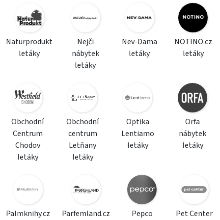
Naturprodukt
Nejči
Nev-Dama
NOTINO.cz
letáky
nábytek
letáky
letáky
letáky
Obchodní
Obchodní
Optika
Orfa
Centrum
centrum
Lentiamo
nábytek
Chodov
Letňany
letáky
letáky
letáky
letáky
Palmknihy.cz
Parfemland.cz
Pepco
Pet Center