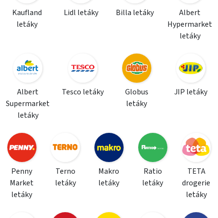
Kaufland
Lidl letáky
Billa letáky
Albert
letáky
Hypermarket
letáky
Albert
Tesco letáky
Globus
JIP letáky
Supermarket
letáky
letáky
Penny
Terno
Makro
Ratio
TETA
Market
letáky
letáky
letáky
drogerie
letáky
letáky