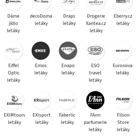
Dáme
decoDoma
Draps
Drogerie
Eberry.cz
jídlo
letáky
letáky
Xantea.cz
letáky
letáky
letáky
Eiffel
Emos
Enapo
ESO
Euronova
Optic
letáky
letáky
travel
letáky
letáky
letáky
EXIMtours
EXIsport
Faberlic
FAnn
Filson
letáky
letáky
letáky
parfumerie
Store
letáky
letáky