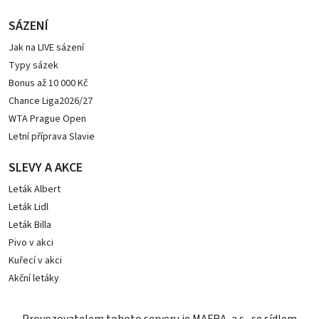
SÁZENÍ
Jak na LIVE sázení
Typy sázek
Bonus až 10 000 Kč
Chance Liga2026/27
WTA Prague Open
Letní příprava Slavie
SLEVY A AKCE
Leták Albert
Leták Lidl
Leták Billa
Pivo v akci
Kuřecí v akci
Akční letáky
Provozovatelem tohoto serveru je MAFRA, a.s., se sídlem