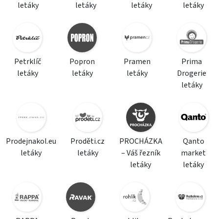
letáky
letáky
letáky
letáky
Petrklíč
Popron
Pramen
Prima
letáky
letáky
letáky
Drogerie
letáky
Prodejnakol.eu
Proděti.cz
PROCHÁZKA
Qanto
letáky
letáky
– Váš řezník
market
letáky
letáky