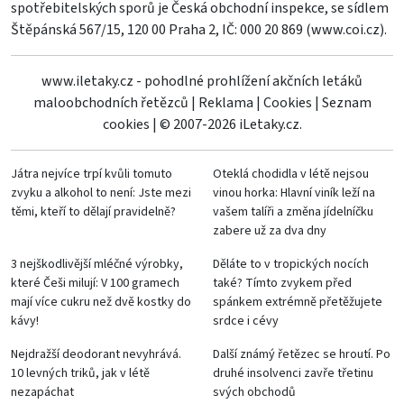
spotřebitelských sporů je Česká obchodní inspekce, se sídlem
Štěpánská 567/15, 120 00 Praha 2, IČ: 000 20 869 (
www.coi.cz
).
www.iletaky.cz - pohodlné prohlížení akčních letáků
maloobchodních řetězců
|
Reklama
|
Cookies
|
Seznam
cookies
|
© 2007-2026 iLetaky.cz.
Játra nejvíce trpí kvůli tomuto
Oteklá chodidla v létě nejsou
zvyku a alkohol to není: Jste mezi
vinou horka: Hlavní viník leží na
těmi, kteří to dělají pravidelně?
vašem talíři a změna jídelníčku
zabere už za dva dny
3 nejškodlivější mléčné výrobky,
Děláte to v tropických nocích
které Češi milují: V 100 gramech
také? Tímto zvykem před
mají více cukru než dvě kostky do
spánkem extrémně přetěžujete
kávy!
srdce i cévy
Nejdražší deodorant nevyhrává.
Další známý řetězec se hroutí. Po
10 levných triků, jak v létě
druhé insolvenci zavře třetinu
nezapáchat
svých obchodů