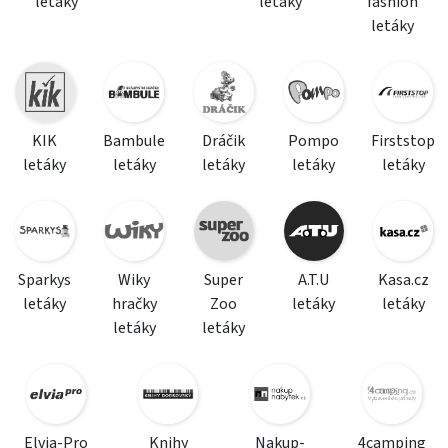
letáky
letáky
fashion
letáky
KIK
Bambule
Dráčik
Pompo
Firststop
letáky
letáky
letáky
letáky
letáky
Sparkys
Wiky
Super
A.T.U
Kasa.cz
letáky
hračky
Zoo
letáky
letáky
letáky
letáky
Elvia-Pro
Knihy
Nakup-
4camping