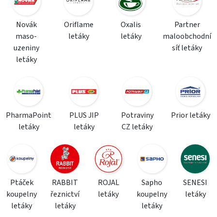
Novák
Oriflame
Oxalis
Partner
maso-
letáky
letáky
maloobchodní
uzeniny
síť letáky
letáky
PharmaPoint
PLUS JIP
Potraviny
Prior letáky
letáky
letáky
CZ letáky
Ptáček
RABBIT
ROJAL
Sapho
SENESI
koupelny
řeznictví
letáky
koupelny
letáky
letáky
letáky
letáky