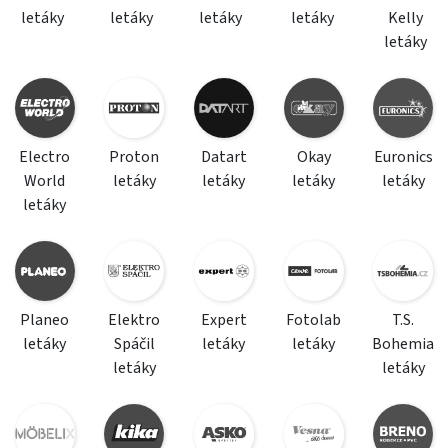
letáky
letáky
letáky
letáky
Kelly
letáky
Electro
Proton
Datart
Okay
Euronics
World
letáky
letáky
letáky
letáky
letáky
Planeo
Elektro
Expert
Fotolab
T.S.
letáky
Spáčil
letáky
letáky
Bohemia
letáky
letáky