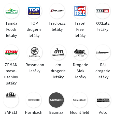
Tamda
TOP
Tradior.cz
Travel
XXXLutz
Foods
drogerie
letáky
Free
letáky
letáky
letáky
letáky
ZEMAN
Rossmann
dm
Drogerie
Ráj
maso-
letáky
drogerie
Šlak
drogerie
uzeniny
letáky
letáky
letáky
letáky
SAPELI
Hornbach
Baumax
Mountfield
Auto