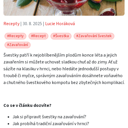
Recepty
| 30. 8. 2025 |
Lucie Horáková
#Recepty
#Recept
#Švestka
#Zavařování švestek
#Zavařování
Švestky patří k nejoblíbenějším plodům konce léta a jejich
zavařením si můžete uchovat sladkou chuť až do zimy. Ať už
sázíte na klasiku v hrnci, nebo hledáte jednodušší postupy v
troubě či myčce, správným zavařováním dosáhnete voňavého
a chutného švestkového kompotu bez zbytečných komplikací.
Co se v článku dozvíte?
Jak si připravit švestky na zavařování?
Jak probíhá tradiční zavařování v hrnci?