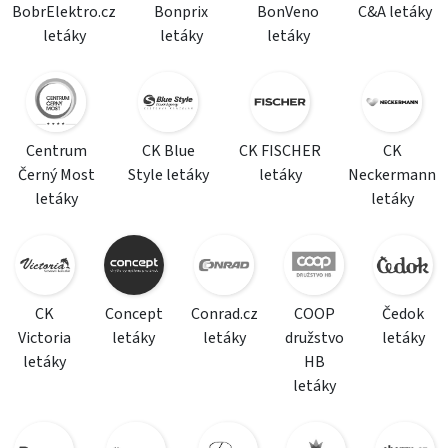
BobrElektro.cz
Bonprix
BonVeno
C&A letáky
letáky
letáky
letáky
Centrum
CK Blue
CK FISCHER
CK
Černý Most
Style letáky
letáky
Neckermann
letáky
letáky
CK
Concept
Conrad.cz
COOP
Čedok
Victoria
letáky
letáky
družstvo
letáky
letáky
HB
letáky