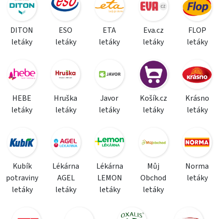
DITON
ESO
ETA
Eva.cz
FLOP
letáky
letáky
letáky
letáky
letáky
HEBE
Hruška
Javor
Košík.cz
Krásno
letáky
letáky
letáky
letáky
letáky
Kubík
Lékárna
Lékárna
Můj
Norma
potraviny
AGEL
LEMON
Obchod
letáky
letáky
letáky
letáky
letáky