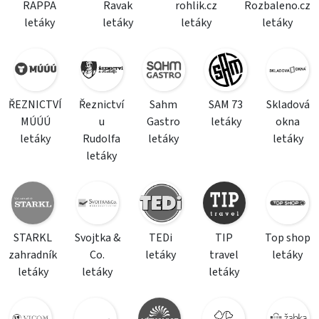
RAPPA
Ravak
rohlik.cz
Rozbaleno.cz
letáky
letáky
letáky
letáky
ŘEZNICTVÍ
Řeznictví
Sahm
SAM 73
Skladová
MÚÚÚ
u
Gastro
letáky
okna
letáky
Rudolfa
letáky
letáky
letáky
STARKL
Svojtka &
TEDi
TIP
Top shop
zahradník
Co.
letáky
travel
letáky
letáky
letáky
letáky