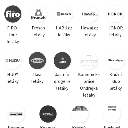
FIRO-
Frosch
HABU.cz
Hawaj.cz
HONOR
tour
letáky
letáky
letáky
letáky
letáky
HUDY
Ikea
Jasmín
Kamenické
Knižní
letáky
letáky
drogerie
práce
klub
letáky
Ondrejka
letáky
letáky