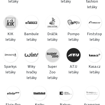
letáky
letáky
fashion
letáky
KIK
Bambule
Dráčik
Pompo
Firststop
letáky
letáky
letáky
letáky
letáky
Sparkys
Wiky
Super
A.T.U
Kasa.cz
letáky
hračky
Zoo
letáky
letáky
letáky
letáky
Elvia-Pro
Knihy
Nakup-
4camping