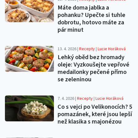
Máte doma jablka a
pohanku? Upečte si tuhle
dobrotu, hotovo máte za
pár minut
13. 4. 2026 |
Recepty
|
Lucie Horáková
Lehký oběd bez hromady
oleje: Vyzkoušejte vepřové
medailonky pečené přímo
se zeleninou
7. 4. 2026 |
Recepty
|
Lucie Horáková
Co s vejci po Velikonocích? 5
pomazánek, které jsou lepší
než klasika s majonézou