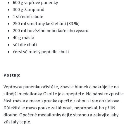
600 g vepřové panenky
300 g žampionů
1 střední cibule
250 ml smetany ke šlehání (33 %)
200 ml hovězího nebo kuřecího vývaru
40 g másla
sůl dle chuti
čerstvě mletý pepř dle chuti
Postup:
Vepřovou panenku očistěte, zbavte blanek a nakrájejte na
silnější medailonky. Osolte je a opepřete. Na pánvi rozpusťte
část másla a maso zprudka opečte z obou stran dozlatova.
Důležité je maso pouze zatáhnout, nepropékat ho příliš
dlouho. Opečené medailonky dejte stranou a zakryjte, aby
zůstaly teplé.