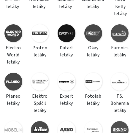
letáky
letáky
letáky
letáky
Kelly
letáky
Electro
Proton
Datart
Okay
Euronics
World
letáky
letáky
letáky
letáky
letáky
Planeo
Elektro
Expert
Fotolab
T.S.
letáky
Spáčil
letáky
letáky
Bohemia
letáky
letáky