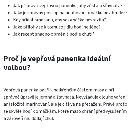
Jak připravit vepřovou panenku, aby zůstala šťavnatá?
Jaký je správný postup na houbovou omáčku bez hrudek?
Kdy přidat smetanu, aby se omáčka nesrazila?
Jaké přílohy se k tomuto jídlu hodí nejlépe?
Jak recept snadno obměnit podle chuti?
Proč je vepřová panenka ideální
volbou?
Vepřová panenka patří k nejkřehčím částem masa a při
správné úpravě je jemná a šťavnatá. Nevyžaduje dlouhé vaření
ani složité marinování, ale je citlivá na přetažení. Právě proto
se skvěle hodí k omáčkám, které maso chrání před vysušením
a zároveň mu dodají chuť.