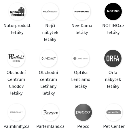
Naturprodukt
Nejči
Nev-Dama
NOTINO.cz
letáky
nábytek
letáky
letáky
letáky
Obchodní
Obchodní
Optika
Orfa
Centrum
centrum
Lentiamo
nábytek
Chodov
Letňany
letáky
letáky
letáky
letáky
Palmknihy.cz
Parfemland.cz
Pepco
Pet Center