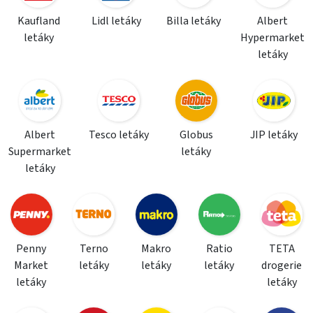
Kaufland
Lidl letáky
Billa letáky
Albert
letáky
Hypermarket
letáky
Albert
Tesco letáky
Globus
JIP letáky
Supermarket
letáky
letáky
Penny
Terno
Makro
Ratio
TETA
Market
letáky
letáky
letáky
drogerie
letáky
letáky