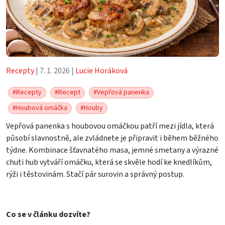
Recepty
| 7. 1. 2026 |
Lucie Horáková
#Recepty
#Recept
#Vepřová panenka
#Houbová omáčka
#Houby
Vepřová panenka s houbovou omáčkou patří mezi jídla, která
působí slavnostně, ale zvládnete je připravit i během běžného
týdne. Kombinace šťavnatého masa, jemné smetany a výrazné
chuti hub vytváří omáčku, která se skvěle hodí ke knedlíkům,
rýži i těstovinám. Stačí pár surovin a správný postup.
Co se v článku dozvíte?