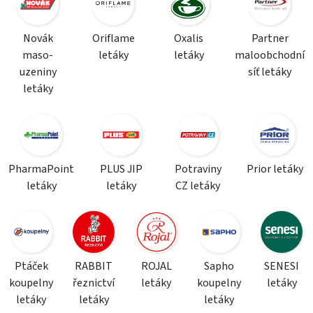
Novák
Oriflame
Oxalis
Partner
maso-
letáky
letáky
maloobchodní
uzeniny
síť letáky
letáky
PharmaPoint
PLUS JIP
Potraviny
Prior letáky
letáky
letáky
CZ letáky
Ptáček
RABBIT
ROJAL
Sapho
SENESI
koupelny
řeznictví
letáky
koupelny
letáky
letáky
letáky
letáky