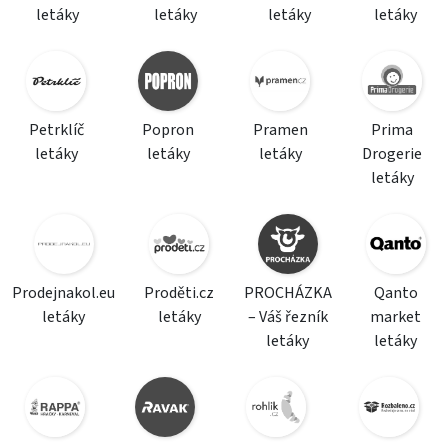
letáky
letáky
letáky
letáky
Petrklíč
Popron
Pramen
Prima
letáky
letáky
letáky
Drogerie
letáky
Prodejnakol.eu
Proděti.cz
PROCHÁZKA
Qanto
letáky
letáky
– Váš řezník
market
letáky
letáky