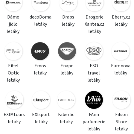
Dáme
decoDoma
Draps
Drogerie
Eberry.cz
jídlo
letáky
letáky
Xantea.cz
letáky
letáky
letáky
Eiffel
Emos
Enapo
ESO
Euronova
Optic
letáky
letáky
travel
letáky
letáky
letáky
EXIMtours
EXIsport
Faberlic
FAnn
Filson
letáky
letáky
letáky
parfumerie
Store
letáky
letáky