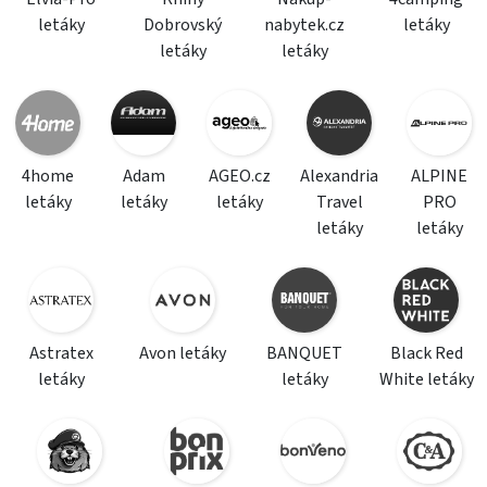
letáky
Dobrovský
nabytek.cz
letáky
letáky
letáky
4home
Adam
AGEO.cz
Alexandria
ALPINE
letáky
letáky
letáky
Travel
PRO
letáky
letáky
Astratex
Avon letáky
BANQUET
Black Red
letáky
letáky
White letáky