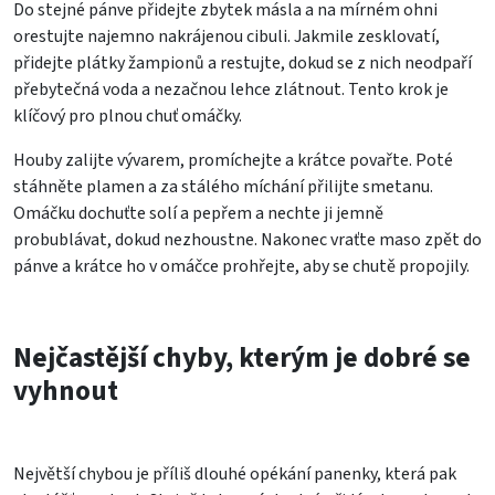
Do stejné pánve přidejte zbytek másla a na mírném ohni
orestujte najemno nakrájenou cibuli. Jakmile zesklovatí,
přidejte plátky žampionů a restujte, dokud se z nich neodpaří
přebytečná voda a nezačnou lehce zlátnout. Tento krok je
klíčový pro plnou chuť omáčky.
Houby zalijte vývarem, promíchejte a krátce povařte. Poté
stáhněte plamen a za stálého míchání přilijte smetanu.
Omáčku dochuťte solí a pepřem a nechte ji jemně
probublávat, dokud nezhoustne. Nakonec vraťte maso zpět do
pánve a krátce ho v omáčce prohřejte, aby se chutě propojily.
Nejčastější chyby, kterým je dobré se
vyhnout
Největší chybou je příliš dlouhé opékání panenky, která pak