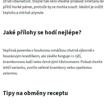
ztratí šťavnatost. Stejně tak není vhodné přidávat smetanu do
příliš horké pánve, protože by se mohla srazit. Ideální je snížit
teplotu a míchat plynule.
Jaké přílohy se hodí nejlépe?
Vepřová panenka s houbovou omáčkou chutná výborně s
houskovým knedlíkem, ale skvěle funguje i s rýží,
bramborovou kaší nebo čerstvými těstovinami. Pokud chcete
lehčí variantu, zvolte vařené brambory nebo opečenou
zeleninu.
Tipy na obměny receptu