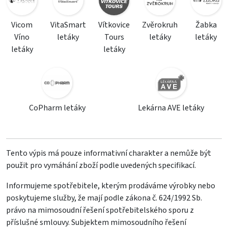
Vicom
VitaSmart
Vítkovice
Zvěrokruh
Žabka
Víno
letáky
Tours
letáky
letáky
letáky
letáky
CoPharm letáky
Lekárna AVE letáky
Tento výpis má pouze informativní charakter a nemůže být
použit pro vymáhání zboží podle uvedených specifikací.
Informujeme spotřebitele, kterým prodáváme výrobky nebo
poskytujeme služby, že mají podle zákona č. 624/1992 Sb.
právo na mimosoudní řešení spotřebitelského sporu z
příslušné smlouvy. Subjektem mimosoudního řešení