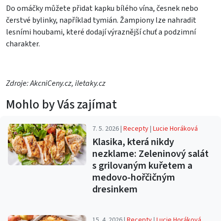
Do omáčky můžete přidat kapku bílého vína, česnek nebo
čerstvé bylinky, například tymián. Žampiony lze nahradit
lesními houbami, které dodají výraznější chuť a podzimní
charakter.
Zdroje: AkcniCeny.cz, iletaky.cz
Mohlo by Vás zajímat
7. 5. 2026 |
Recepty
|
Lucie Horáková
Klasika, která nikdy
nezklame: Zeleninový salát
s grilovaným kuřetem a
medovo-hořčičným
dresinkem
15. 4. 2026 |
Recepty
|
Lucie Horáková