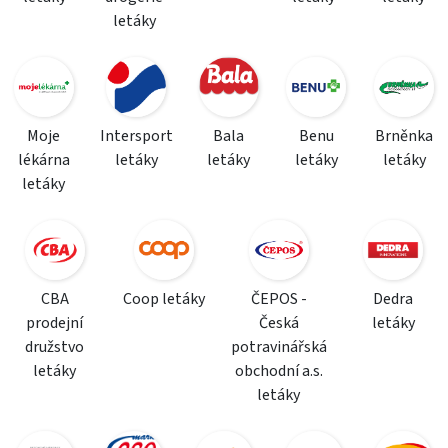
letáky
Moje
Intersport
Bala
Benu
Brněnka
lékárna
letáky
letáky
letáky
letáky
letáky
CBA
Coop letáky
ČEPOS -
Dedra
prodejní
Česká
letáky
družstvo
potravinářská
letáky
obchodní a.s.
letáky