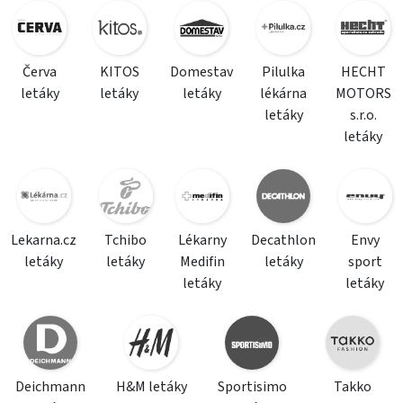
Červa
KITOS
Domestav
Pilulka
HECHT
letáky
letáky
letáky
lékárna
MOTORS
letáky
s.r.o.
letáky
Lekarna.cz
Tchibo
Lékarny
Decathlon
Envy
letáky
letáky
Medifin
letáky
sport
letáky
letáky
Deichmann
H&M letáky
Sportisimo
Takko