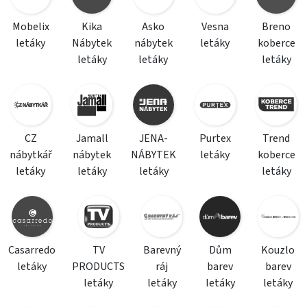
Mobelix
Kika
Asko
Vesna
Breno
letáky
Nábytek
nábytek
letáky
koberce
letáky
letáky
letáky
CZ
Jamall
JENA-
Purtex
Trend
nábytkář
nábytek
NÁBYTEK
letáky
koberce
letáky
letáky
letáky
letáky
Casarredo
TV
Barevný
Dům
Kouzlo
letáky
PRODUCTS
ráj
barev
barev
letáky
letáky
letáky
letáky