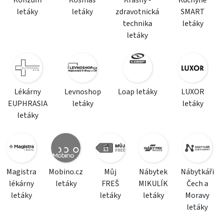
Konzum
Kosmas
Krásný -
Kuchyně
letáky
letáky
zdravotnická
SMART
technika
letáky
letáky
Lékárny
Levnoshop
Loap letáky
LUXOR
EUPHRASIA
letáky
letáky
letáky
Magistra
Mobino.cz
Můj
Nábytek
Nábytkáři
lékárny
letáky
FREŠ
MIKULÍK
Čech a
letáky
letáky
letáky
Moravy
letáky