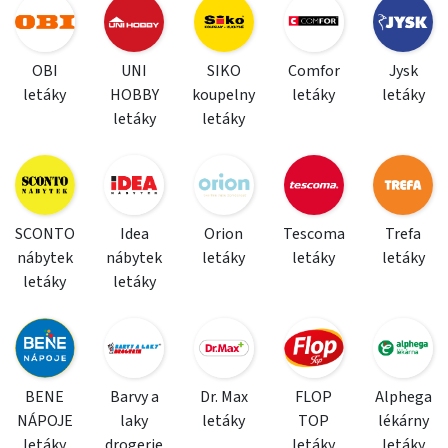
OBI
UNI
SIKO
Comfor
Jysk
letáky
HOBBY
koupelny
letáky
letáky
letáky
letáky
SCONTO
Idea
Orion
Tescoma
Trefa
nábytek
nábytek
letáky
letáky
letáky
letáky
letáky
BENE
Barvy a
Dr. Max
FLOP
Alphega
NÁPOJE
laky
letáky
TOP
lékárny
letáky
drogerie
letáky
letáky