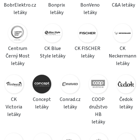
BobrElektro.cz
Bonprix
BonVeno
C&A letáky
letáky
letáky
letáky
Centrum
CK Blue
CK FISCHER
CK
Černý Most
Style letáky
letáky
Neckermann
letáky
letáky
CK
Concept
Conrad.cz
COOP
Čedok
Victoria
letáky
letáky
družstvo
letáky
letáky
HB
letáky