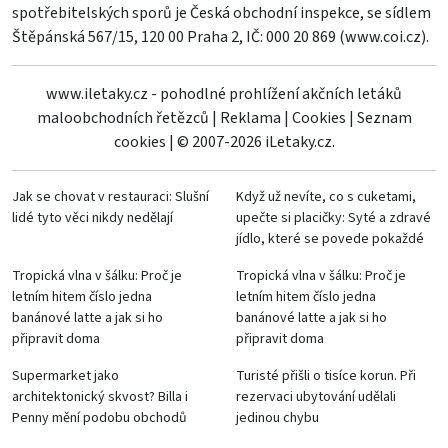
spotřebitelských sporů je Česká obchodní inspekce, se sídlem
Štěpánská 567/15, 120 00 Praha 2, IČ: 000 20 869 (
www.coi.cz
).
www.iletaky.cz - pohodlné prohlížení akčních letáků
maloobchodních řetězců
|
Reklama
|
Cookies
|
Seznam
cookies
|
© 2007-2026 iLetaky.cz.
Jak se chovat v restauraci: Slušní
Když už nevíte, co s cuketami,
lidé tyto věci nikdy nedělají
upečte si placičky: Syté a zdravé
jídlo, které se povede pokaždé
Tropická vlna v šálku: Proč je
Tropická vlna v šálku: Proč je
letním hitem číslo jedna
letním hitem číslo jedna
banánové latte a jak si ho
banánové latte a jak si ho
připravit doma
připravit doma
Supermarket jako
Turisté přišli o tisíce korun. Při
architektonický skvost? Billa i
rezervaci ubytování udělali
Penny mění podobu obchodů
jedinou chybu