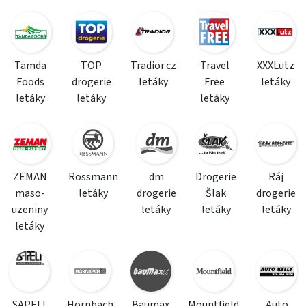
Tamda
TOP
Tradior.cz
Travel
XXXLutz
Foods
drogerie
letáky
Free
letáky
letáky
letáky
letáky
ZEMAN
Rossmann
dm
Drogerie
Ráj
maso-
letáky
drogerie
Šlak
drogerie
uzeniny
letáky
letáky
letáky
letáky
SAPELI
Hornbach
Baumax
Mountfield
Auto