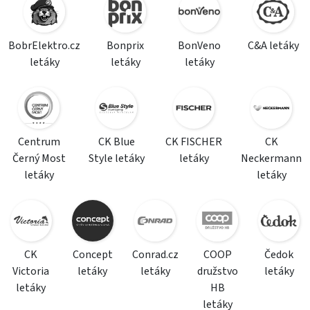
BobrElektro.cz
Bonprix
BonVeno
C&A letáky
letáky
letáky
letáky
Centrum
CK Blue
CK FISCHER
CK
Černý Most
Style letáky
letáky
Neckermann
letáky
letáky
CK
Concept
Conrad.cz
COOP
Čedok
Victoria
letáky
letáky
družstvo
letáky
letáky
HB
letáky