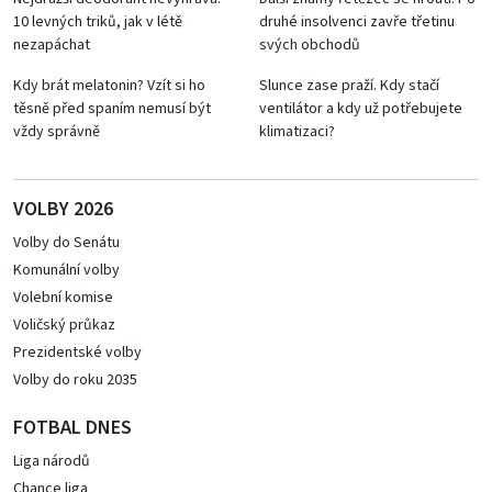
10 levných triků, jak v létě
druhé insolvenci zavře třetinu
nezapáchat
svých obchodů
Kdy brát melatonin? Vzít si ho
Slunce zase praží. Kdy stačí
těsně před spaním nemusí být
ventilátor a kdy už potřebujete
vždy správně
klimatizaci?
VOLBY 2026
Volby do Senátu
Komunální volby
Volební komise
Voličský průkaz
Prezidentské volby
Volby do roku 2035
FOTBAL DNES
Liga národů
Chance liga