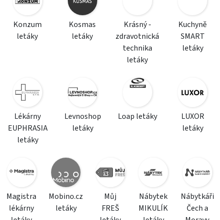
Konzum
Kosmas
Krásný -
Kuchyně
letáky
letáky
zdravotnická
SMART
technika
letáky
letáky
Lékárny
Levnoshop
Loap letáky
LUXOR
EUPHRASIA
letáky
letáky
letáky
Magistra
Mobino.cz
Můj
Nábytek
Nábytkáři
lékárny
letáky
FREŠ
MIKULÍK
Čech a