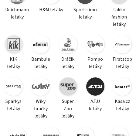
Deichmann
H&M letáky
Sportisimo
Takko
letáky
letáky
fashion
letáky
KIK
Bambule
Dráčik
Pompo
Firststop
letáky
letáky
letáky
letáky
letáky
Sparkys
Wiky
Super
A.T.U
Kasa.cz
letáky
hračky
Zoo
letáky
letáky
letáky
letáky