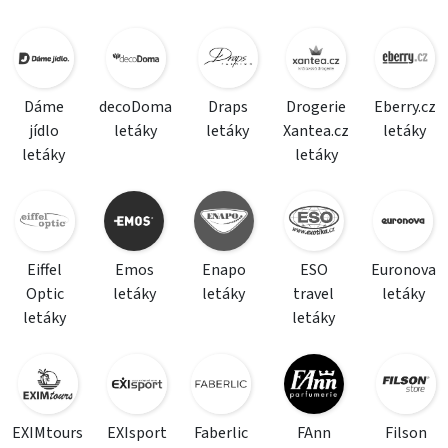
Dáme
decoDoma
Draps
Drogerie
Eberry.cz
jídlo
letáky
letáky
Xantea.cz
letáky
letáky
letáky
Eiffel
Emos
Enapo
ESO
Euronova
Optic
letáky
letáky
travel
letáky
letáky
letáky
EXIMtours
EXIsport
Faberlic
FAnn
Filson