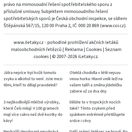
právo na mimosoudní řešení spotřebitelského sporu z
příslušné smlouvy. Subjektem mimosoudního řešení
spotřebitelských sporů je Česká obchodní inspekce, se sídlem
Štěpánská 567/15, 120 00 Praha 2, IČ: 000 20 869 (
www.coi.cz
).
www.iletaky.cz - pohodlné prohlížení akčních letáků
maloobchodních řetězců
|
Reklama
|
Cookies
|
Seznam
cookies
|
© 2007-2026 iLetaky.cz.
Játra nejvíce trpí kvůli tomuto
Oteklá chodidla v létě nejsou
zvyku a alkohol to není: Jste mezi
vinou horka: Hlavní viník leží na
těmi, kteří to dělají pravidelně?
vašem talíři a změna jídelníčku
zabere už za dva dny
3 nejškodlivější mléčné výrobky,
Děláte to v tropických nocích
které Češi milují: V 100 gramech
také? Tímto zvykem před
mají více cukru než dvě kostky do
spánkem extrémně přetěžujete
kávy!
srdce i cévy
Nejdražší deodorant nevyhrává.
Další známý řetězec se hroutí. Po