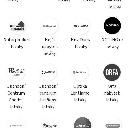
letáky
letáky
letáky
Moravy
letáky
Naturprodukt
Nejči
Nev-Dama
NOTINO.cz
letáky
nábytek
letáky
letáky
letáky
Obchodní
Obchodní
Optika
Orfa
Centrum
centrum
Lentiamo
nábytek
Chodov
Letňany
letáky
letáky
letáky
letáky