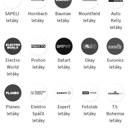
SAPELI
Hornbach
Baumax
Mountfield
Auto
letáky
letáky
letáky
letáky
Kelly
letáky
Electro
Proton
Datart
Okay
Euronics
World
letáky
letáky
letáky
letáky
letáky
Planeo
Elektro
Expert
Fotolab
T.S.
letáky
Spáčil
letáky
letáky
Bohemia
letáky
letáky