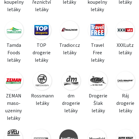
koupelny
řeznictví
letáky
koupelny
letáky
letáky
letáky
letáky
Tamda
TOP
Tradior.cz
Travel
XXXLutz
Foods
drogerie
letáky
Free
letáky
letáky
letáky
letáky
ZEMAN
Rossmann
dm
Drogerie
Ráj
maso-
letáky
drogerie
Šlak
drogerie
uzeniny
letáky
letáky
letáky
letáky