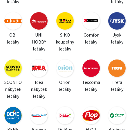
letáky
letáky
OBI
UNI
SIKO
Comfor
Jysk
letáky
HOBBY
koupelny
letáky
letáky
letáky
letáky
SCONTO
Idea
Orion
Tescoma
Trefa
nábytek
nábytek
letáky
letáky
letáky
letáky
letáky
BENE
Barvy a
Dr. Max
FLOP
Alphega