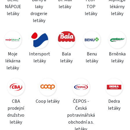
NÁPOJE
laky
letáky
TOP
lékárny
letáky
drogerie
letáky
letáky
letáky
Moje
Intersport
Bala
Benu
Brněnka
lékárna
letáky
letáky
letáky
letáky
letáky
CBA
Coop letáky
ČEPOS -
Dedra
prodejní
Česká
letáky
družstvo
potravinářská
letáky
obchodní a.s.
letáky