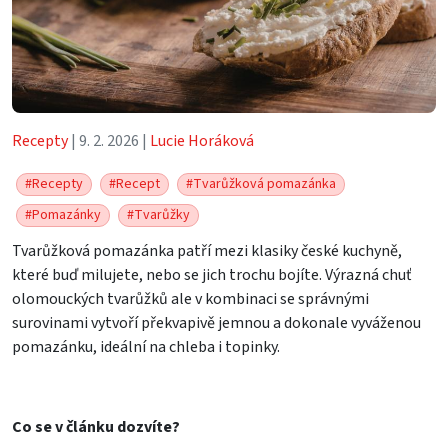
Recepty
| 9. 2. 2026 |
Lucie Horáková
#Recepty
#Recept
#Tvarůžková pomazánka
#Pomazánky
#Tvarůžky
Tvarůžková pomazánka patří mezi klasiky české kuchyně,
které buď milujete, nebo se jich trochu bojíte. Výrazná chuť
olomouckých tvarůžků ale v kombinaci se správnými
surovinami vytvoří překvapivě jemnou a dokonale vyváženou
pomazánku, ideální na chleba i topinky.
Co se v článku dozvíte?