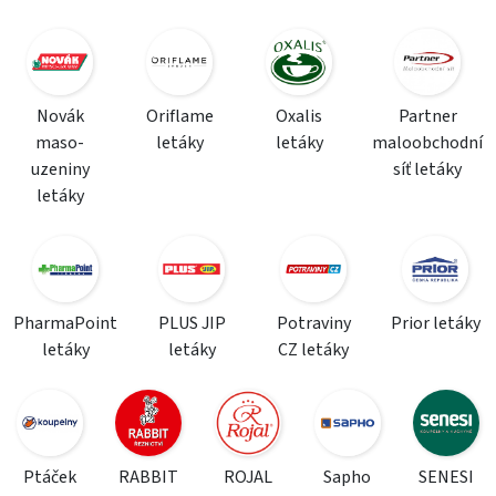
Novák
Oriflame
Oxalis
Partner
maso-
letáky
letáky
maloobchodní
uzeniny
síť letáky
letáky
PharmaPoint
PLUS JIP
Potraviny
Prior letáky
letáky
letáky
CZ letáky
Ptáček
RABBIT
ROJAL
Sapho
SENESI