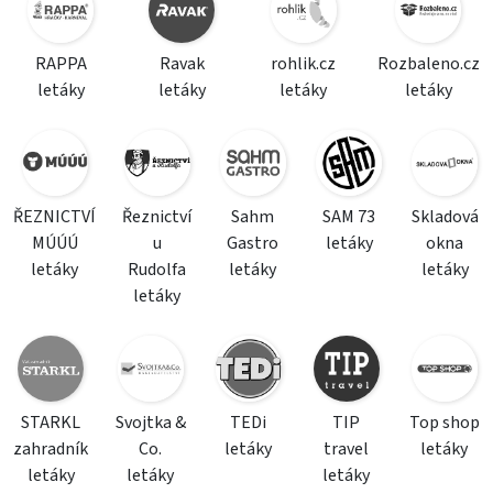
RAPPA
Ravak
rohlik.cz
Rozbaleno.cz
letáky
letáky
letáky
letáky
ŘEZNICTVÍ
Řeznictví
Sahm
SAM 73
Skladová
MÚÚÚ
u
Gastro
letáky
okna
letáky
Rudolfa
letáky
letáky
letáky
STARKL
Svojtka &
TEDi
TIP
Top shop
zahradník
Co.
letáky
travel
letáky
letáky
letáky
letáky