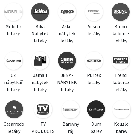
Mobelix
Kika
Asko
Vesna
Breno
letáky
Nábytek
nábytek
letáky
koberce
letáky
letáky
letáky
CZ
Jamall
JENA-
Purtex
Trend
nábytkář
nábytek
NÁBYTEK
letáky
koberce
letáky
letáky
letáky
letáky
Casarredo
TV
Barevný
Dům
Kouzlo
letáky
PRODUCTS
ráj
barev
barev