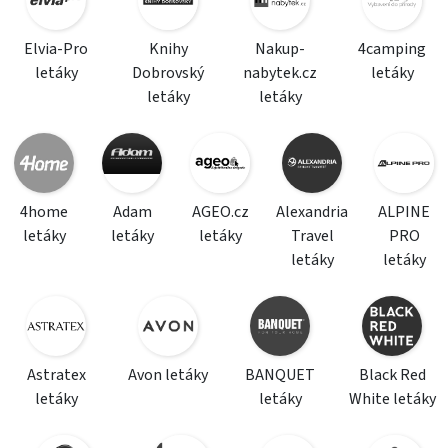
Elvia-Pro
Knihy
Nakup-
4camping
letáky
Dobrovský
nabytek.cz
letáky
letáky
letáky
4home
Adam
AGEO.cz
Alexandria
ALPINE
letáky
letáky
letáky
Travel
PRO
letáky
letáky
Astratex
Avon letáky
BANQUET
Black Red
letáky
letáky
White letáky