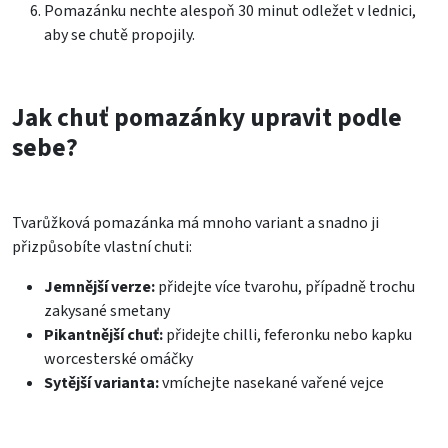
Pomazánku nechte alespoň 30 minut odležet v lednici,
aby se chutě propojily.
Jak chuť pomazánky upravit podle
sebe?
Tvarůžková pomazánka má mnoho variant a snadno ji
přizpůsobíte vlastní chuti:
Jemnější verze:
přidejte více tvarohu, případně trochu
zakysané smetany
Pikantnější chuť:
přidejte chilli, feferonku nebo kapku
worcesterské omáčky
Sytější varianta:
vmíchejte nasekané vařené vejce