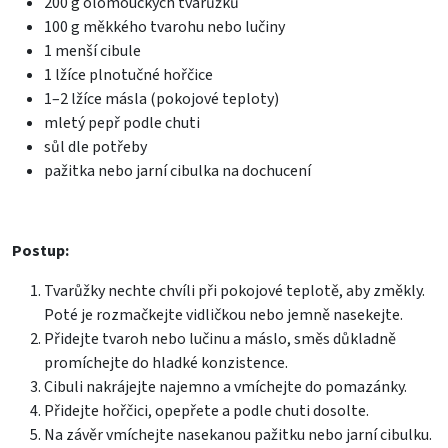
200 g olomouckých tvarůžků
100 g měkkého tvarohu nebo lučiny
1 menší cibule
1 lžíce plnotučné hořčice
1–2 lžíce másla (pokojové teploty)
mletý pepř podle chuti
sůl dle potřeby
pažitka nebo jarní cibulka na dochucení
Postup:
Tvarůžky nechte chvíli při pokojové teplotě, aby změkly.
Poté je rozmačkejte vidličkou nebo jemně nasekejte.
Přidejte tvaroh nebo lučinu a máslo, směs důkladně
promíchejte do hladké konzistence.
Cibuli nakrájejte najemno a vmíchejte do pomazánky.
Přidejte hořčici, opepřete a podle chuti dosolte.
Na závěr vmíchejte nasekanou pažitku nebo jarní cibulku.