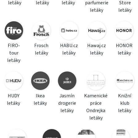
letáky
letáky
letáky
parfumerie
Store
letáky
letáky
FIRO-
Frosch
HABU.cz
Hawaj.cz
HONOR
tour
letáky
letáky
letáky
letáky
letáky
HUDY
Ikea
Jasmín
Kamenické
Knižní
letáky
letáky
drogerie
práce
klub
letáky
Ondrejka
letáky
letáky