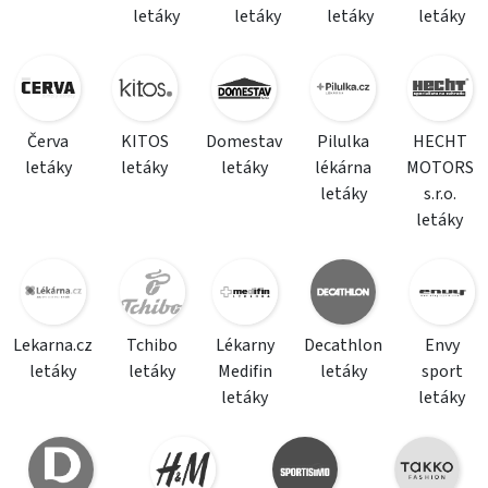
letáky
letáky
letáky
letáky
Červa
KITOS
Domestav
Pilulka
HECHT
letáky
letáky
letáky
lékárna
MOTORS
letáky
s.r.o.
letáky
Lekarna.cz
Tchibo
Lékarny
Decathlon
Envy
letáky
letáky
Medifin
letáky
sport
letáky
letáky