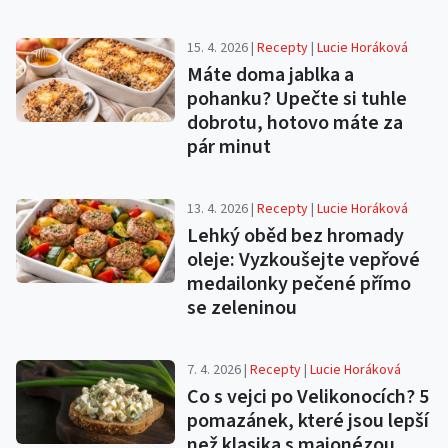
15. 4. 2026 |
Recepty
|
Lucie Horáková
Máte doma jablka a
pohanku? Upečte si tuhle
dobrotu, hotovo máte za
pár minut
13. 4. 2026 |
Recepty
|
Lucie Horáková
Lehký oběd bez hromady
oleje: Vyzkoušejte vepřové
medailonky pečené přímo
se zeleninou
7. 4. 2026 |
Recepty
|
Lucie Horáková
Co s vejci po Velikonocích? 5
pomazánek, které jsou lepší
než klasika s majonézou