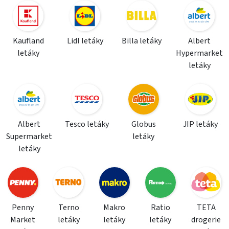
Kaufland
Lidl letáky
Billa letáky
Albert
letáky
Hypermarket
letáky
Albert
Tesco letáky
Globus
JIP letáky
Supermarket
letáky
letáky
Penny
Terno
Makro
Ratio
TETA
Market
letáky
letáky
letáky
drogerie