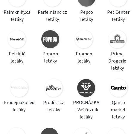
Palmknihy.cz
Parfemland.cz
Pepco
Pet Center
letáky
letáky
letáky
letáky
Petrklíč
Popron
Pramen
Prima
letáky
letáky
letáky
Drogerie
letáky
Prodejnakol.eu
Proděti.cz
PROCHÁZKA
Qanto
letáky
letáky
– Váš řezník
market
letáky
letáky