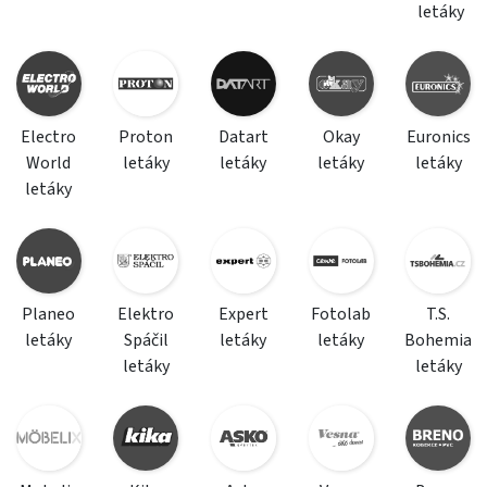
letáky
Electro
Proton
Datart
Okay
Euronics
World
letáky
letáky
letáky
letáky
letáky
Planeo
Elektro
Expert
Fotolab
T.S.
letáky
Spáčil
letáky
letáky
Bohemia
letáky
letáky