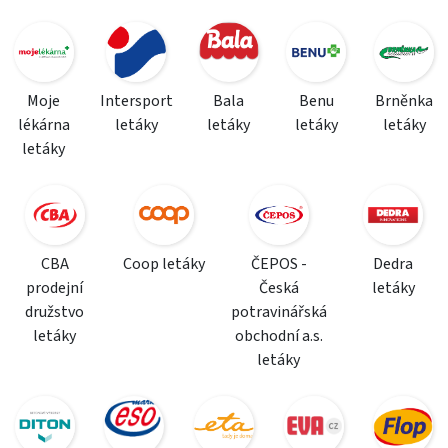
Moje
Intersport
Bala
Benu
Brněnka
lékárna
letáky
letáky
letáky
letáky
letáky
CBA
Coop letáky
ČEPOS -
Dedra
prodejní
Česká
letáky
družstvo
potravinářská
letáky
obchodní a.s.
letáky