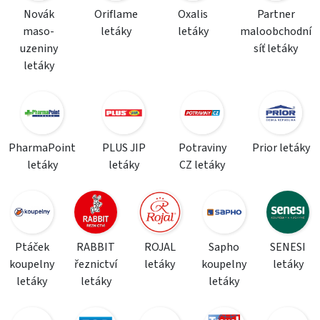
Novák
Oriflame
Oxalis
Partner
maso-
letáky
letáky
maloobchodní
uzeniny
síť letáky
letáky
PharmaPoint
PLUS JIP
Potraviny
Prior letáky
letáky
letáky
CZ letáky
Ptáček
RABBIT
ROJAL
Sapho
SENESI
koupelny
řeznictví
letáky
koupelny
letáky
letáky
letáky
letáky