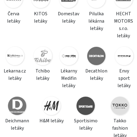
Červa
KITOS
Domestav
Pilulka
HECHT
letáky
letáky
letáky
lékárna
MOTORS
letáky
s.r.o.
letáky
Lekarna.cz
Tchibo
Lékarny
Decathlon
Envy
letáky
letáky
Medifin
letáky
sport
letáky
letáky
Deichmann
H&M letáky
Sportisimo
Takko
letáky
letáky
fashion
letáky