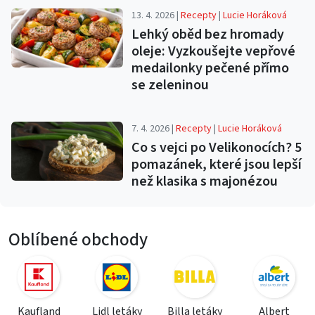
13. 4. 2026 |
Recepty
|
Lucie Horáková
Lehký oběd bez hromady
oleje: Vyzkoušejte vepřové
medailonky pečené přímo
se zeleninou
7. 4. 2026 |
Recepty
|
Lucie Horáková
Co s vejci po Velikonocích? 5
pomazánek, které jsou lepší
než klasika s majonézou
Oblíbené obchody
Kaufland
Lidl letáky
Billa letáky
Albert