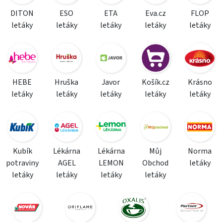
DITON
ESO
ETA
Eva.cz
FLOP
letáky
letáky
letáky
letáky
letáky
HEBE
Hruška
Javor
Košík.cz
Krásno
letáky
letáky
letáky
letáky
letáky
Kubík
Lékárna
Lékárna
Můj
Norma
potraviny
AGEL
LEMON
Obchod
letáky
letáky
letáky
letáky
letáky