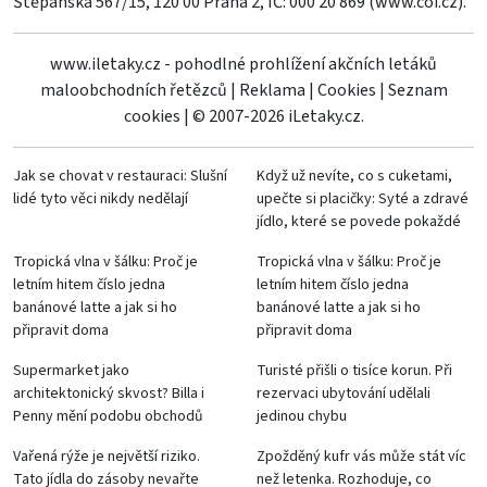
Štěpánská 567/15, 120 00 Praha 2, IČ: 000 20 869 (
www.coi.cz
).
www.iletaky.cz - pohodlné prohlížení akčních letáků
maloobchodních řetězců
|
Reklama
|
Cookies
|
Seznam
cookies
|
© 2007-2026 iLetaky.cz.
Jak se chovat v restauraci: Slušní
Když už nevíte, co s cuketami,
lidé tyto věci nikdy nedělají
upečte si placičky: Syté a zdravé
jídlo, které se povede pokaždé
Tropická vlna v šálku: Proč je
Tropická vlna v šálku: Proč je
letním hitem číslo jedna
letním hitem číslo jedna
banánové latte a jak si ho
banánové latte a jak si ho
připravit doma
připravit doma
Supermarket jako
Turisté přišli o tisíce korun. Při
architektonický skvost? Billa i
rezervaci ubytování udělali
Penny mění podobu obchodů
jedinou chybu
Vařená rýže je největší riziko.
Zpožděný kufr vás může stát víc
Tato jídla do zásoby nevařte
než letenka. Rozhoduje, co