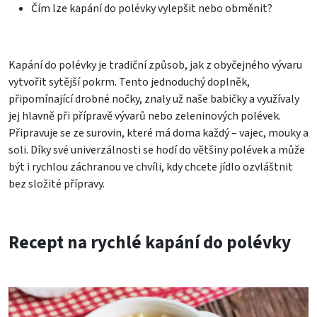
Čím lze kapání do polévky vylepšit nebo obměnit?
Kapání do polévky je tradiční způsob, jak z obyčejného vývaru
vytvořit sytější pokrm. Tento jednoduchý doplněk,
připomínající drobné nočky, znaly už naše babičky a využívaly
jej hlavně při přípravě vývarů nebo zeleninových polévek.
Připravuje se ze surovin, které má doma každý – vajec, mouky a
soli. Díky své univerzálnosti se hodí do většiny polévek a může
být i rychlou záchranou ve chvíli, kdy chcete jídlo ozvláštnit
bez složité přípravy.
Recept na rychlé kapání do polévky