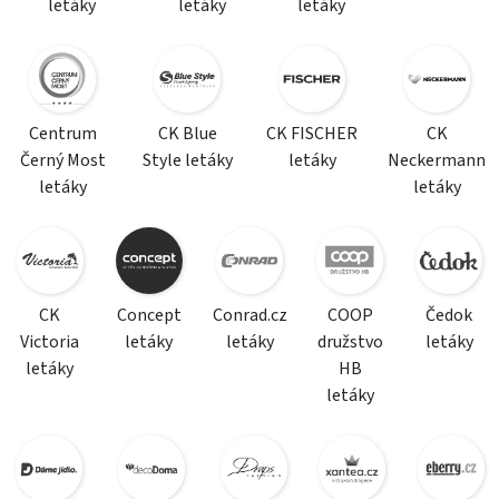
letáky
letáky
letáky
Centrum
CK Blue
CK FISCHER
CK
Černý Most
Style letáky
letáky
Neckermann
letáky
letáky
CK
Concept
Conrad.cz
COOP
Čedok
Victoria
letáky
letáky
družstvo
letáky
letáky
HB
letáky