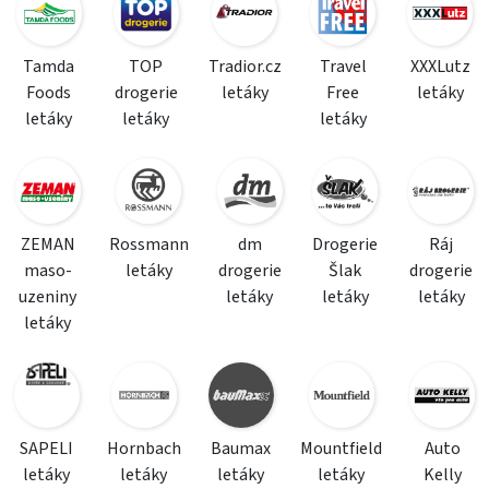
Tamda
TOP
Tradior.cz
Travel
XXXLutz
Foods
drogerie
letáky
Free
letáky
letáky
letáky
letáky
ZEMAN
Rossmann
dm
Drogerie
Ráj
maso-
letáky
drogerie
Šlak
drogerie
uzeniny
letáky
letáky
letáky
letáky
SAPELI
Hornbach
Baumax
Mountfield
Auto
letáky
letáky
letáky
letáky
Kelly