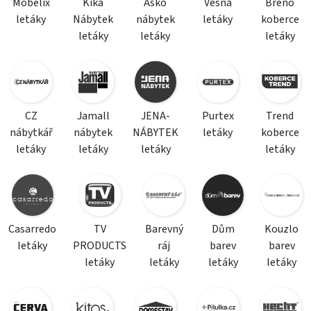
Mobelix
Kika
Asko
Vesna
Breno
letáky
Nábytek
nábytek
letáky
koberce
letáky
letáky
letáky
CZ
Jamall
JENA-
Purtex
Trend
nábytkář
nábytek
NÁBYTEK
letáky
koberce
letáky
letáky
letáky
letáky
Casarredo
TV
Barevný
Dům
Kouzlo
letáky
PRODUCTS
ráj
barev
barev
letáky
letáky
letáky
letáky