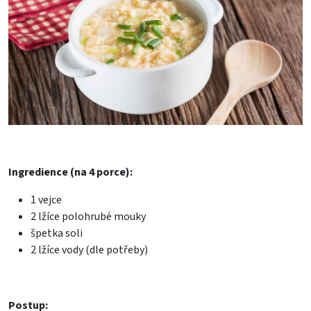
Ingredience (na 4 porce):
1 vejce
2 lžíce polohrubé mouky
špetka soli
2 lžíce vody (dle potřeby)
Postup: