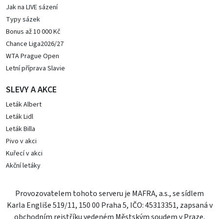
Jak na LIVE sázení
Typy sázek
Bonus až 10 000 Kč
Chance Liga2026/27
WTA Prague Open
Letní příprava Slavie
SLEVY A AKCE
Leták Albert
Leták Lidl
Leták Billa
Pivo v akci
Kuřecí v akci
Akční letáky
Provozovatelem tohoto serveru je MAFRA, a.s., se sídlem
Karla Engliše 519/11, 150 00 Praha 5, IČO: 45313351, zapsaná v
obchodním rejstříku vedeném Městským soudem v Praze,