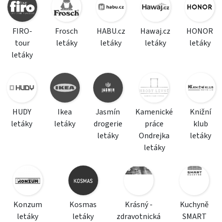
FIRO-
Frosch
HABU.cz
Hawaj.cz
HONOR
tour
letáky
letáky
letáky
letáky
letáky
HUDY
Ikea
Jasmín
Kamenické
Knižní
letáky
letáky
drogerie
práce
klub
letáky
Ondrejka
letáky
letáky
Konzum
Kosmas
Krásný -
Kuchyně
letáky
letáky
zdravotnická
SMART