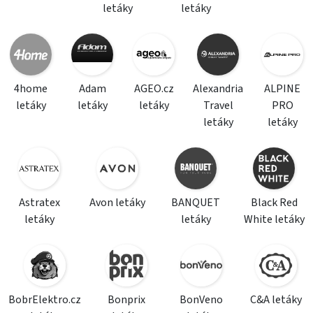
letáky
letáky
4home
Adam
AGEO.cz
Alexandria
ALPINE
letáky
letáky
letáky
Travel
PRO
letáky
letáky
Astratex
Avon letáky
BANQUET
Black Red
letáky
letáky
White letáky
BobrElektro.cz
Bonprix
BonVeno
C&A letáky