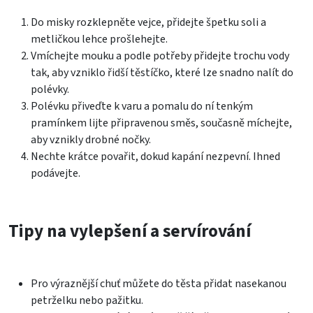
Do misky rozklepněte vejce, přidejte špetku soli a
metličkou lehce prošlehejte.
Vmíchejte mouku a podle potřeby přidejte trochu vody
tak, aby vzniklo řidší těstíčko, které lze snadno nalít do
polévky.
Polévku přiveďte k varu a pomalu do ní tenkým
pramínkem lijte připravenou směs, současně míchejte,
aby vznikly drobné nočky.
Nechte krátce povařit, dokud kapání nezpevní. Ihned
podávejte.
Tipy na vylepšení a servírování
Pro výraznější chuť můžete do těsta přidat nasekanou
petrželku nebo pažitku.