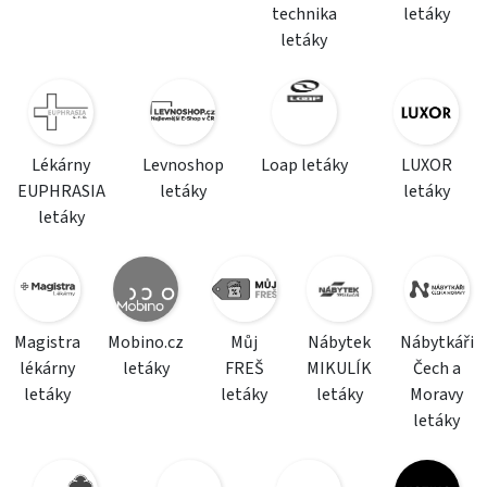
technika
letáky
letáky
Lékárny
Levnoshop
Loap letáky
LUXOR
EUPHRASIA
letáky
letáky
letáky
Magistra
Mobino.cz
Můj
Nábytek
Nábytkáři
lékárny
letáky
FREŠ
MIKULÍK
Čech a
letáky
letáky
letáky
Moravy
letáky