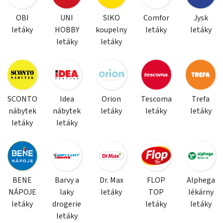
OBI
UNI
SIKO
Comfor
Jysk
letáky
HOBBY
koupelny
letáky
letáky
letáky
letáky
SCONTO
Idea
Orion
Tescoma
Trefa
nábytek
nábytek
letáky
letáky
letáky
letáky
letáky
BENE
Barvy a
Dr. Max
FLOP
Alphega
NÁPOJE
laky
letáky
TOP
lékárny
letáky
drogerie
letáky
letáky
letáky