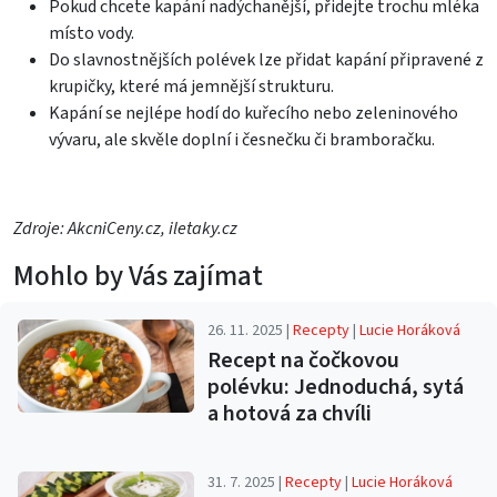
Pokud chcete kapání nadýchanější, přidejte trochu mléka
místo vody.
Do slavnostnějších polévek lze přidat kapání připravené z
krupičky, které má jemnější strukturu.
Kapání se nejlépe hodí do kuřecího nebo zeleninového
vývaru, ale skvěle doplní i česnečku či bramboračku.
Zdroje: AkcniCeny.cz, iletaky.cz
Mohlo by Vás zajímat
26. 11. 2025 |
Recepty
|
Lucie Horáková
Recept na čočkovou
polévku: Jednoduchá, sytá
a hotová za chvíli
31. 7. 2025 |
Recepty
|
Lucie Horáková