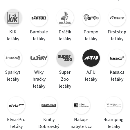
KIK
Bambule
Dráčik
Pompo
Firststop
letáky
letáky
letáky
letáky
letáky
Sparkys
Wiky
Super
A.T.U
Kasa.cz
letáky
hračky
Zoo
letáky
letáky
letáky
letáky
Elvia-Pro
Knihy
Nakup-
4camping
letáky
Dobrovský
nabytek.cz
letáky