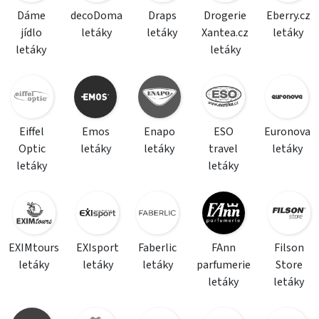
Dáme
decoDoma
Draps
Drogerie
Eberry.cz
jídlo
letáky
letáky
Xantea.cz
letáky
letáky
letáky
Eiffel
Emos
Enapo
ESO
Euronova
Optic
letáky
letáky
travel
letáky
letáky
letáky
EXIMtours
EXIsport
Faberlic
FAnn
Filson
letáky
letáky
letáky
parfumerie
Store
letáky
letáky