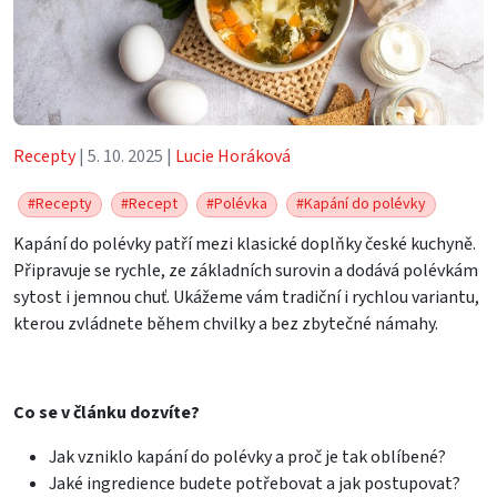
Recepty
| 5. 10. 2025 |
Lucie Horáková
#Recepty
#Recept
#Polévka
#Kapání do polévky
Kapání do polévky patří mezi klasické doplňky české kuchyně.
Připravuje se rychle, ze základních surovin a dodává polévkám
sytost i jemnou chuť. Ukážeme vám tradiční i rychlou variantu,
kterou zvládnete během chvilky a bez zbytečné námahy.
Co se v článku dozvíte?
Jak vzniklo kapání do polévky a proč je tak oblíbené?
Jaké ingredience budete potřebovat a jak postupovat?