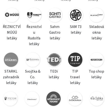
ŘEZNICTVÍ
Řeznictví
Sahm
SAM 73
Skladová
MÚÚÚ
u
Gastro
letáky
okna
letáky
Rudolfa
letáky
letáky
letáky
STARKL
Svojtka &
TEDi
TIP
Top shop
zahradník
Co.
letáky
travel
letáky
letáky
letáky
letáky