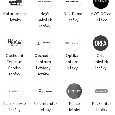
Naturprodukt
Nejči
Nev-Dama
NOTINO.cz
letáky
nábytek
letáky
letáky
letáky
Obchodní
Obchodní
Optika
Orfa
Centrum
centrum
Lentiamo
nábytek
Chodov
Letňany
letáky
letáky
letáky
letáky
Palmknihy.cz
Parfemland.cz
Pepco
Pet Center
letáky
letáky
letáky
letáky