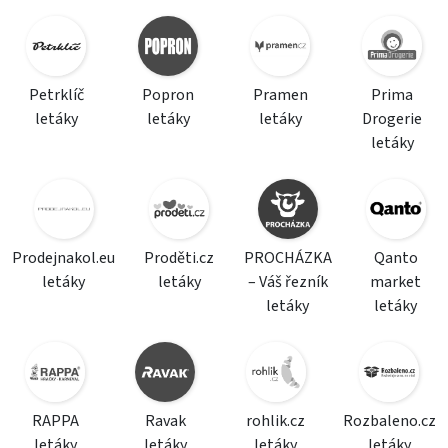
Petrklíč
Popron
Pramen
Prima
letáky
letáky
letáky
Drogerie
letáky
Prodejnakol.eu
Proděti.cz
PROCHÁZKA
Qanto
letáky
letáky
– Váš řezník
market
letáky
letáky
RAPPA
Ravak
rohlik.cz
Rozbaleno.cz
letáky
letáky
letáky
letáky