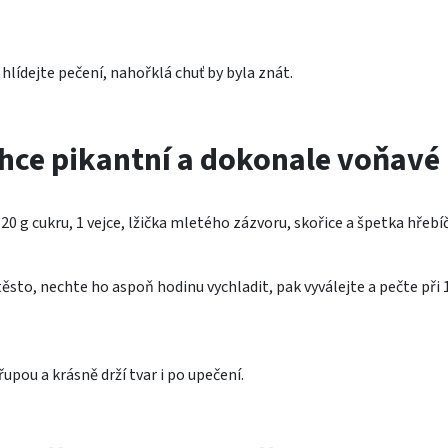
hlídejte pečení, nahořklá chuť by byla znát.
hce pikantní a dokonale voňavé
20 g cukru, 1 vejce, lžička mletého zázvoru, skořice a špetka hřebí
ěsto, nechte ho aspoň hodinu vychladit, pak vyválejte a pečte při 
upou a krásně drží tvar i po upečení.