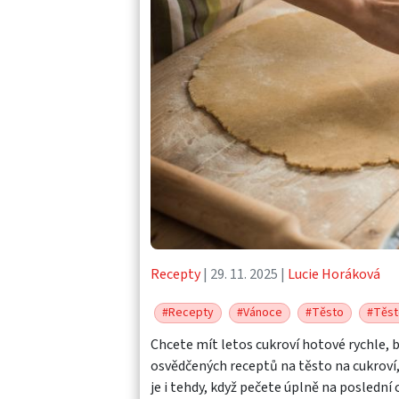
Recepty
| 29. 11. 2025 |
Lucie Horáková
#Recepty
#Vánoce
#Těsto
#Těst
Chcete mít letos cukroví hotové rychle, b
osvědčených receptů na těsto na cukroví,
je i tehdy, když pečete úplně na poslední c