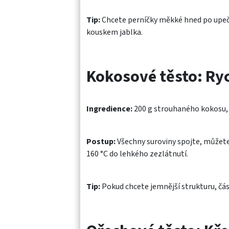
Tip:
Chcete perníčky měkké hned po upečen
kouskem jablka.
Kokosové těsto: Ry
Ingredience:
200 g strouhaného kokosu, 15
Postup:
Všechny suroviny spojte, můžete 
160 °C do lehkého zezlátnutí.
Tip:
Pokud chcete jemnější strukturu, č