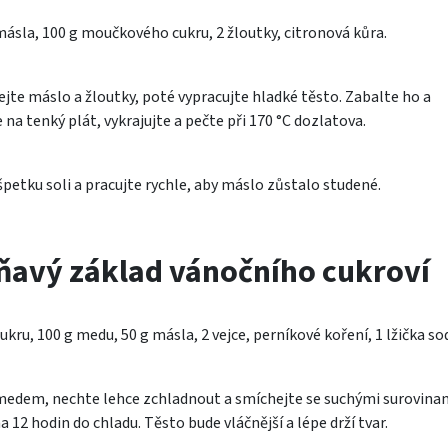
ásla, 100 g moučkového cukru, 2 žloutky, citronová kůra.
jte máslo a žloutky, poté vypracujte hladké těsto. Zabalte ho a
 na tenký plát, vykrajujte a pečte při 170 °C dozlatova.
špetku soli a pracujte rychle, aby máslo zůstalo studené.
oňavý základ vánočního cukroví
kru, 100 g medu, 50 g másla, 2 vejce, perníkové koření, 1 lžička sod
medem, nechte lehce zchladnout a smíchejte se suchými surovinam
 12 hodin do chladu. Těsto bude vláčnější a lépe drží tvar.