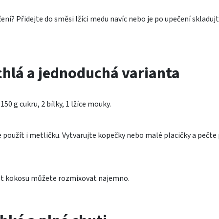
í? Přidejte do směsi lžíci medu navíc nebo je po upečení skladujt
chlá a jednoduchá varianta
0 g cukru, 2 bílky, 1 lžíce mouky.
použít i metličku. Vytvarujte kopečky nebo malé placičky a pečte 
ást kokosu můžete rozmixovat najemno.