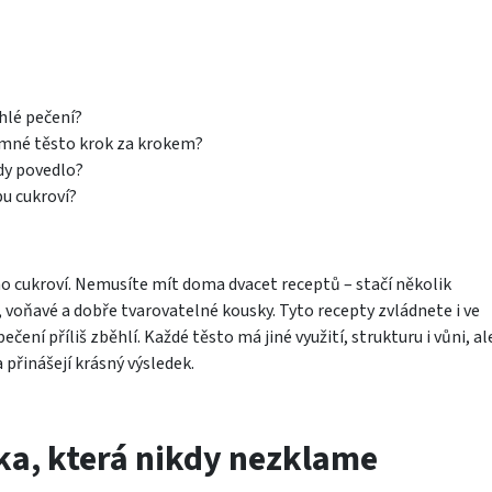
chlé pečení?
jemné těsto krok za krokem?
dy povedlo?
pu cukroví?
o cukroví. Nemusíte mít doma dvacet receptů – stačí několik
, voňavé a dobře tvarovatelné kousky. Tyto recepty zvládnete i ve
čení příliš zběhlí. Každé těsto má jiné využití, strukturu i vůni, al
 přinášejí krásný výsledek.
ika, která nikdy nezklame