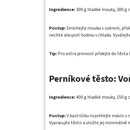
Ingredience:
300 g hladké mouky, 200 g m
Postup:
Smíchejte mouku s cukrem, přide
nechte alespoň hodinu v chladu. Vyválejte
Tip:
Pro extra jemnost přidejte do těsta 
Perníkové těsto: V
Ingredience:
400 g hladké mouky, 150 g cu
Postup:
V kastrůlku rozehřejte máslo s 
Vypracujte těsto a uložte jej minimálně na