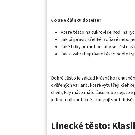
Co se v článku dozvíte?
Které těsto na cukroví se hodí na ry
Jak připravit křehké, voňavé nebo 
Jaké triky pomohou, aby se těsto vž
Jak si vybrat správné těsto podle ty
Dobré těsto je základ krásného i chutnéh
ověřených variant, které vytvářejí křehké
chvíli, kdy máte málo času nebo nejste v pe
jedno mají společné – fungují spolehlivě a
Linecké těsto: Klas