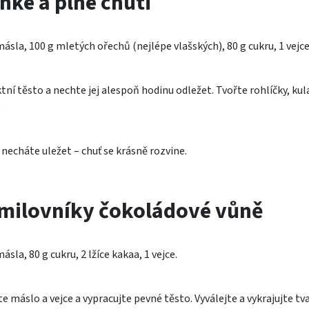
hké a plné chuti
ásla, 100 g mletých ořechů (nejlépe vlašských), 80 g cukru, 1 vejce
ní těsto a nechte jej alespoň hodinu odležet. Tvořte rohlíčky, kul
.
necháte uležet – chuť se krásně rozvine.
 milovníky čokoládové vůně
sla, 80 g cukru, 2 lžíce kakaa, 1 vejce.
e máslo a vejce a vypracujte pevné těsto. Vyválejte a vykrajujte tv