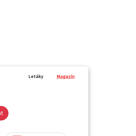
Letáky
Magazín
at