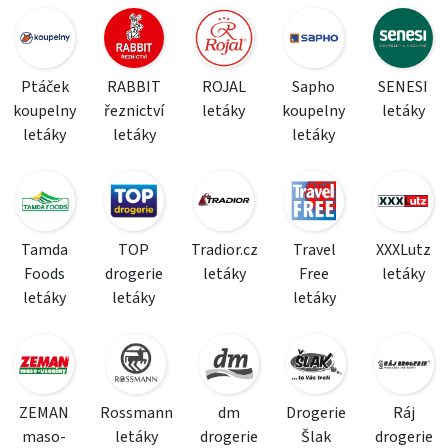
Ptáček
RABBIT
ROJAL
Sapho
SENESI
koupelny
řeznictví
letáky
koupelny
letáky
letáky
letáky
letáky
Tamda
TOP
Tradior.cz
Travel
XXXLutz
Foods
drogerie
letáky
Free
letáky
letáky
letáky
letáky
ZEMAN
Rossmann
dm
Drogerie
Ráj
maso-
letáky
drogerie
Šlak
drogerie