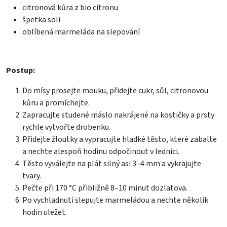
citronová kůra z bio citronu
špetka soli
oblíbená marmeláda na slepování
Postup:
Do mísy prosejte mouku, přidejte cukr, sůl, citronovou
kůru a promíchejte.
Zapracujte studené máslo nakrájené na kostičky a prsty
rychle vytvořte drobenku.
Přidejte žloutky a vypracujte hladké těsto, které zabalte
a nechte alespoň hodinu odpočinout v lednici.
Těsto vyválejte na plát silný asi 3–4 mm a vykrajujte
tvary.
Pečte při 170 °C přibližně 8–10 minut dozlatova.
Po vychladnutí slepujte marmeládou a nechte několik
hodin uležet.