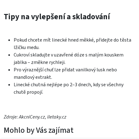
Tipy na vylepšení a skladování
Pokud chcete mít linecké hned měkké, přidejte do těsta
lžičku medu.
Cukroví skladujte v uzavřené dóze s malým kouskem
jablka – změkne rychleji.
Pro výraznější chuť lze přidat vanilkový lusk nebo
mandlový extrakt.
Linecké chutná nejlépe po 2–3 dnech, kdy se všechny
chutě propojí.
Zdroje: AkcniCeny.cz, iletaky.cz
Mohlo by Vás zajímat