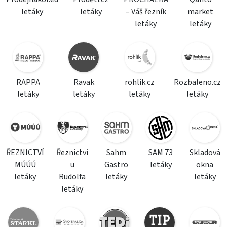
letáky
letáky
– Váš řezník
market
letáky
letáky
RAPPA
Ravak
rohlik.cz
Rozbaleno.cz
letáky
letáky
letáky
letáky
ŘEZNICTVÍ
Řeznictví
Sahm
SAM 73
Skladová
MÚÚÚ
u
Gastro
letáky
okna
letáky
Rudolfa
letáky
letáky
letáky