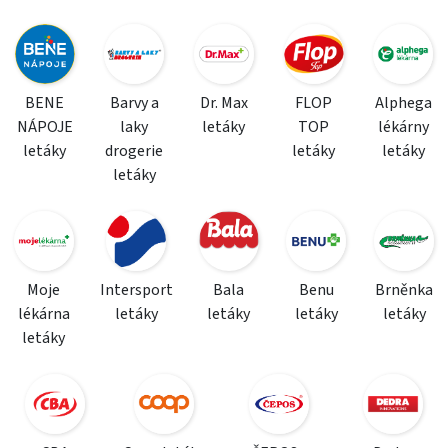
BENE
Barvy a
Dr. Max
FLOP
Alphega
NÁPOJE
laky
letáky
TOP
lékárny
letáky
drogerie
letáky
letáky
letáky
Moje
Intersport
Bala
Benu
Brněnka
lékárna
letáky
letáky
letáky
letáky
letáky