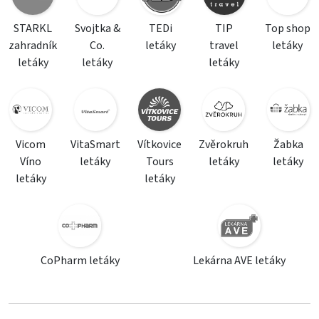
STARKL
Svojtka &
TEDi
TIP
Top shop
zahradník
Co.
letáky
travel
letáky
letáky
letáky
letáky
Vicom
VitaSmart
Vítkovice
Zvěrokruh
Žabka
Víno
letáky
Tours
letáky
letáky
letáky
letáky
CoPharm letáky
Lekárna AVE letáky