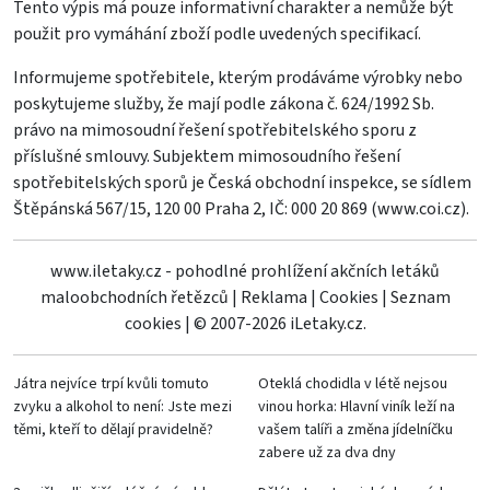
Tento výpis má pouze informativní charakter a nemůže být
použit pro vymáhání zboží podle uvedených specifikací.
Informujeme spotřebitele, kterým prodáváme výrobky nebo
poskytujeme služby, že mají podle zákona č. 624/1992 Sb.
právo na mimosoudní řešení spotřebitelského sporu z
příslušné smlouvy. Subjektem mimosoudního řešení
spotřebitelských sporů je Česká obchodní inspekce, se sídlem
Štěpánská 567/15, 120 00 Praha 2, IČ: 000 20 869 (
www.coi.cz
).
www.iletaky.cz - pohodlné prohlížení akčních letáků
maloobchodních řetězců
|
Reklama
|
Cookies
|
Seznam
cookies
|
© 2007-2026 iLetaky.cz.
Játra nejvíce trpí kvůli tomuto
Oteklá chodidla v létě nejsou
zvyku a alkohol to není: Jste mezi
vinou horka: Hlavní viník leží na
těmi, kteří to dělají pravidelně?
vašem talíři a změna jídelníčku
zabere už za dva dny