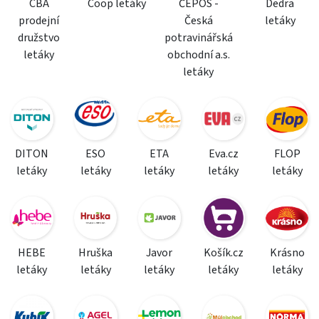
CBA
Coop letáky
ČEPOS -
Dedra
prodejní
Česká
letáky
družstvo
potravinářská
letáky
obchodní a.s.
letáky
DITON
ESO
ETA
Eva.cz
FLOP
letáky
letáky
letáky
letáky
letáky
HEBE
Hruška
Javor
Košík.cz
Krásno
letáky
letáky
letáky
letáky
letáky