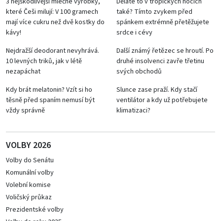
3 nejškodlivější mléčné výrobky,
Děláte to v tropických nocích
které Češi milují: V 100 gramech
také? Tímto zvykem před
mají více cukru než dvě kostky do
spánkem extrémně přetěžujete
kávy!
srdce i cévy
Nejdražší deodorant nevyhrává.
Další známý řetězec se hroutí. Po
10 levných triků, jak v létě
druhé insolvenci zavře třetinu
nezapáchat
svých obchodů
Kdy brát melatonin? Vzít si ho
Slunce zase praží. Kdy stačí
těsně před spaním nemusí být
ventilátor a kdy už potřebujete
vždy správně
klimatizaci?
VOLBY 2026
Volby do Senátu
Komunální volby
Volební komise
Voličský průkaz
Prezidentské volby