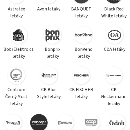
Astratex
Avon letáky
BANQUET
Black Red
letáky
letáky
White letáky
BobrElektro.cz
Bonprix
BonVeno
C&A letáky
letáky
letáky
letáky
Centrum
CK Blue
CK FISCHER
CK
Černý Most
Style letáky
letáky
Neckermann
letáky
letáky