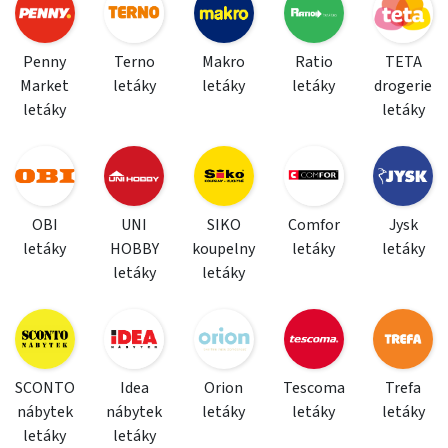
Penny
Terno
Makro
Ratio
TETA
Market
letáky
letáky
letáky
drogerie
letáky
letáky
OBI
UNI
SIKO
Comfor
Jysk
letáky
HOBBY
koupelny
letáky
letáky
letáky
letáky
SCONTO
Idea
Orion
Tescoma
Trefa
nábytek
nábytek
letáky
letáky
letáky
letáky
letáky