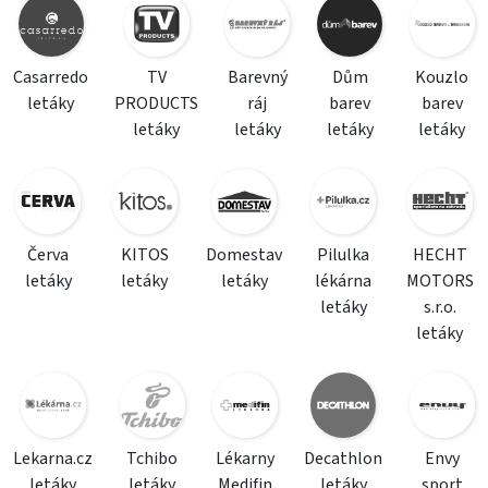
Casarredo
TV
Barevný
Dům
Kouzlo
letáky
PRODUCTS
ráj
barev
barev
letáky
letáky
letáky
letáky
Červa
KITOS
Domestav
Pilulka
HECHT
letáky
letáky
letáky
lékárna
MOTORS
letáky
s.r.o.
letáky
Lekarna.cz
Tchibo
Lékarny
Decathlon
Envy
letáky
letáky
Medifin
letáky
sport