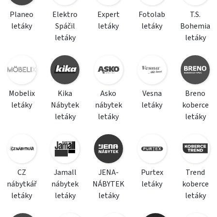
Planeo
Elektro
Expert
Fotolab
T.S.
letáky
Spáčil
letáky
letáky
Bohemia
letáky
letáky
Mobelix
Kika
Asko
Vesna
Breno
letáky
Nábytek
nábytek
letáky
koberce
letáky
letáky
letáky
CZ
Jamall
JENA-
Purtex
Trend
nábytkář
nábytek
NÁBYTEK
letáky
koberce
letáky
letáky
letáky
letáky