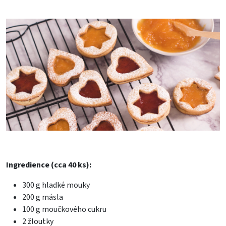
Ingredience (cca 40 ks):
300 g hladké mouky
200 g másla
100 g moučkového cukru
2 žloutky