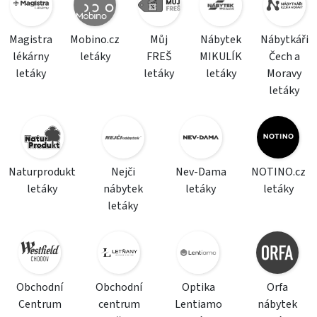
Magistra
Mobino.cz
Můj
Nábytek
Nábytkáři
lékárny
letáky
FREŠ
MIKULÍK
Čech a
letáky
letáky
letáky
Moravy
letáky
Naturprodukt
Nejči
Nev-Dama
NOTINO.cz
letáky
nábytek
letáky
letáky
letáky
Obchodní
Obchodní
Optika
Orfa
Centrum
centrum
Lentiamo
nábytek