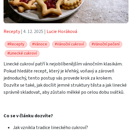
Recepty
| 4. 12. 2025 |
Lucie Horáková
#Recepty
#Vánoce
#Vánoční cukroví
#Vánoční pečení
#Linecké cukroví
Linecké cukroví patří k nejoblíbenějším vánočním klasikám.
Pokud hledáte recept, který je křehký, voňavý a zároveň
jednoduchý, tento postup vás provede krok za krokem.
Dozvíte se také, jak docílit jemné struktury těsta a jak linecké
správně skladovat, aby zůstalo měkké po celou dobu svátků.
Co se v článku dozvíte?
Jak vznikla tradice lineckého cukroví?