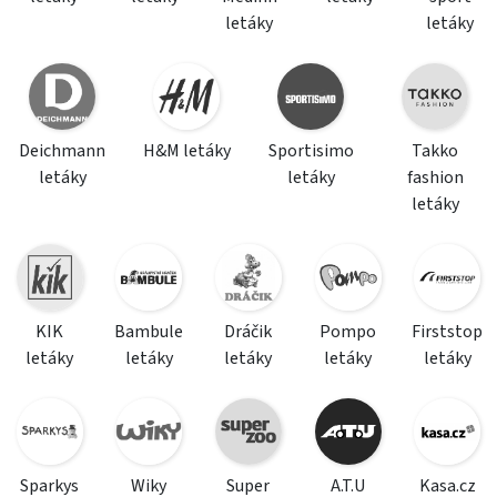
letáky
letáky
Deichmann
H&M letáky
Sportisimo
Takko
letáky
letáky
fashion
letáky
KIK
Bambule
Dráčik
Pompo
Firststop
letáky
letáky
letáky
letáky
letáky
Sparkys
Wiky
Super
A.T.U
Kasa.cz