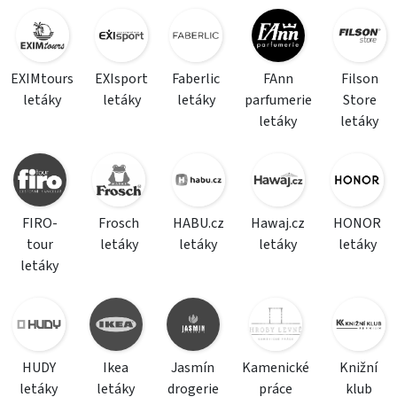
EXIMtours
EXIsport
Faberlic
FAnn
Filson
letáky
letáky
letáky
parfumerie
Store
letáky
letáky
FIRO-
Frosch
HABU.cz
Hawaj.cz
HONOR
tour
letáky
letáky
letáky
letáky
letáky
HUDY
Ikea
Jasmín
Kamenické
Knižní
letáky
letáky
drogerie
práce
klub