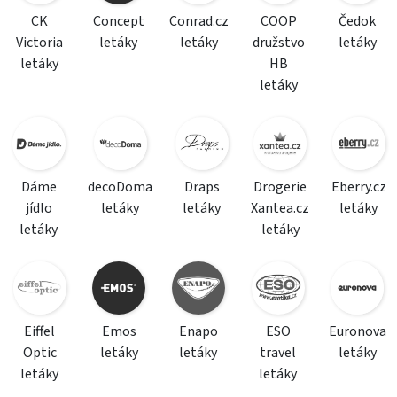
CK
Concept
Conrad.cz
COOP
Čedok
Victoria
letáky
letáky
družstvo
letáky
letáky
HB
letáky
Dáme
decoDoma
Draps
Drogerie
Eberry.cz
jídlo
letáky
letáky
Xantea.cz
letáky
letáky
letáky
Eiffel
Emos
Enapo
ESO
Euronova
Optic
letáky
letáky
travel
letáky
letáky
letáky