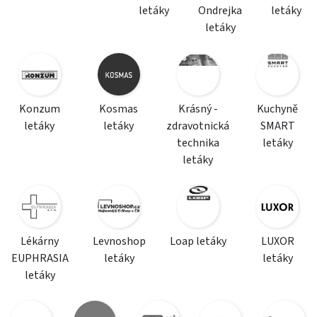
letáky
Ondrejka
letáky
letáky
Konzum
Kosmas
Krásný -
Kuchyně
letáky
letáky
zdravotnická
SMART
technika
letáky
letáky
Lékárny
Levnoshop
Loap letáky
LUXOR
EUPHRASIA
letáky
letáky
letáky