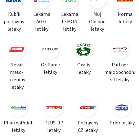
Kubík
Lékárna
Lékárna
Můj
Norma
potraviny
AGEL
LEMON
Obchod
letáky
letáky
letáky
letáky
letáky
Novák
Oriflame
Oxalis
Partner
maso-
letáky
letáky
maloobchodní
uzeniny
síť letáky
letáky
PharmaPoint
PLUS JIP
Potraviny
Prior letáky
letáky
letáky
CZ letáky