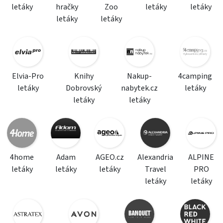
letáky
hračky
Zoo
letáky
letáky
letáky
letáky
Elvia-Pro
Knihy
Nakup-
4camping
letáky
Dobrovský
nabytek.cz
letáky
letáky
letáky
4home
Adam
AGEO.cz
Alexandria
ALPINE
letáky
letáky
letáky
Travel
PRO
letáky
letáky