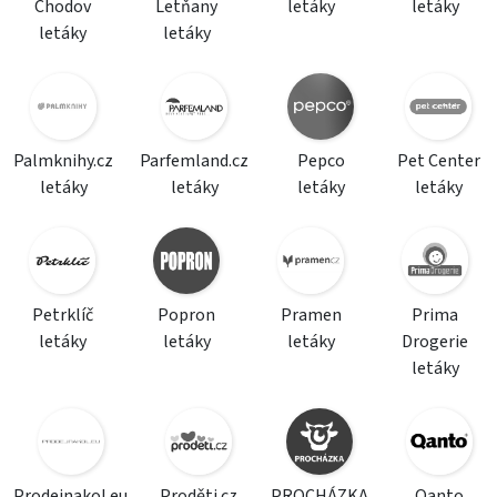
Chodov
Letňany
letáky
letáky
letáky
letáky
Palmknihy.cz
Parfemland.cz
Pepco
Pet Center
letáky
letáky
letáky
letáky
Petrklíč
Popron
Pramen
Prima
letáky
letáky
letáky
Drogerie
letáky
Prodejnakol.eu
Proděti.cz
PROCHÁZKA
Qanto