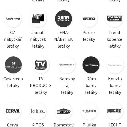
CZ
Jamall
JENA-
Purtex
Trend
nábytkář
nábytek
NÁBYTEK
letáky
koberce
letáky
letáky
letáky
letáky
Casarredo
TV
Barevný
Dům
Kouzlo
letáky
PRODUCTS
ráj
barev
barev
letáky
letáky
letáky
letáky
Červa
KITOS
Domestav
Pilulka
HECHT