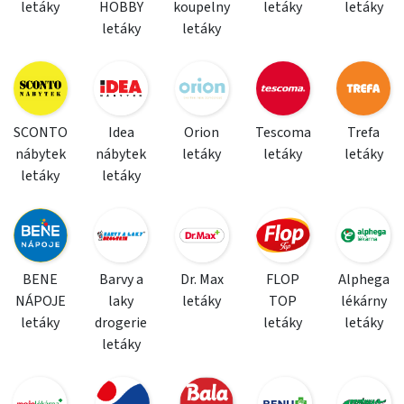
letáky
HOBBY
koupelny
letáky
letáky
letáky
letáky
SCONTO
Idea
Orion
Tescoma
Trefa
nábytek
nábytek
letáky
letáky
letáky
letáky
letáky
BENE
Barvy a
Dr. Max
FLOP
Alphega
NÁPOJE
laky
letáky
TOP
lékárny
letáky
drogerie
letáky
letáky
letáky