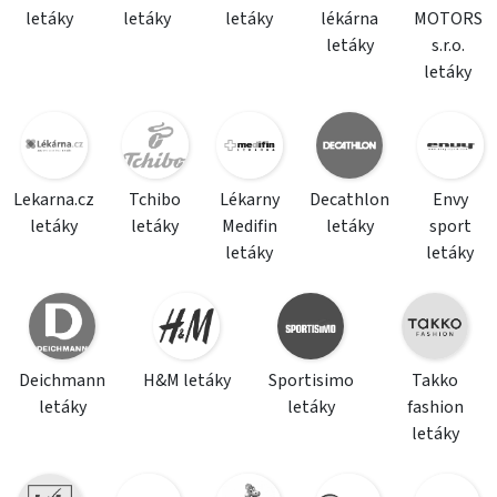
letáky
letáky
letáky
lékárna
MOTORS
letáky
s.r.o.
letáky
Lekarna.cz
Tchibo
Lékarny
Decathlon
Envy
letáky
letáky
Medifin
letáky
sport
letáky
letáky
Deichmann
H&M letáky
Sportisimo
Takko
letáky
letáky
fashion
letáky