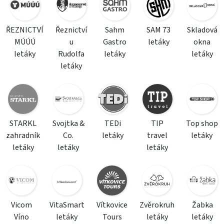
ŘEZNICTVÍ
Řeznictví
Sahm
SAM 73
Skladová
MÚÚÚ
u
Gastro
letáky
okna
letáky
Rudolfa
letáky
letáky
letáky
STARKL
Svojtka &
TEDi
TIP
Top shop
zahradník
Co.
letáky
travel
letáky
letáky
letáky
letáky
Vicom
VitaSmart
Vítkovice
Zvěrokruh
Žabka
Víno
letáky
Tours
letáky
letáky