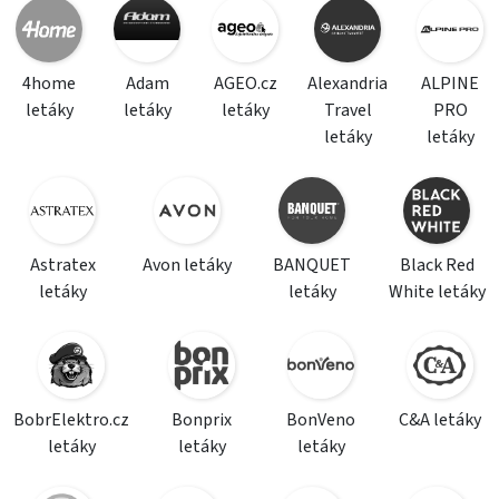
4home
Adam
AGEO.cz
Alexandria
ALPINE
letáky
letáky
letáky
Travel
PRO
letáky
letáky
Astratex
Avon letáky
BANQUET
Black Red
letáky
letáky
White letáky
BobrElektro.cz
Bonprix
BonVeno
C&A letáky
letáky
letáky
letáky