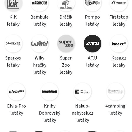
KIK
Bambule
Dráčik
Pompo
Firststop
letáky
letáky
letáky
letáky
letáky
Sparkys
Wiky
Super
A.T.U
Kasa.cz
letáky
hračky
Zoo
letáky
letáky
letáky
letáky
Elvia-Pro
Knihy
Nakup-
4camping
letáky
Dobrovský
nabytek.cz
letáky
letáky
letáky