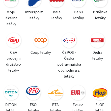
Moje
Intersport
Bala
Benu
Brněnka
lékárna
letáky
letáky
letáky
letáky
letáky
CBA
Coop letáky
ČEPOS -
Dedra
prodejní
Česká
letáky
družstvo
potravinářská
letáky
obchodní a.s.
letáky
DITON
ESO
ETA
Eva.cz
FLOP
letáky
letáky
letáky
letáky
letáky