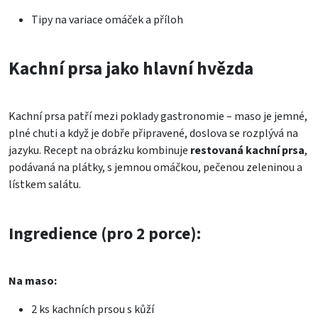
Tipy na variace omáček a příloh
Kachní prsa jako hlavní hvězda
Kachní prsa patří mezi poklady gastronomie – maso je jemné,
plné chuti a když je dobře připravené, doslova se rozplývá na
jazyku. Recept na obrázku kombinuje
restovaná kachní prsa
,
podávaná na plátky, s jemnou omáčkou, pečenou zeleninou a
lístkem salátu.
Ingredience (pro 2 porce):
Na maso:
2 ks
kachních prsou s kůží