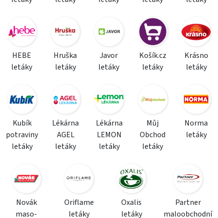
HEBE
Hruška
Javor
Košík.cz
Krásno
letáky
letáky
letáky
letáky
letáky
Kubík
Lékárna
Lékárna
Můj
Norma
potraviny
AGEL
LEMON
Obchod
letáky
letáky
letáky
letáky
letáky
Novák
Oriflame
Oxalis
Partner
maso-
letáky
letáky
maloobchodní