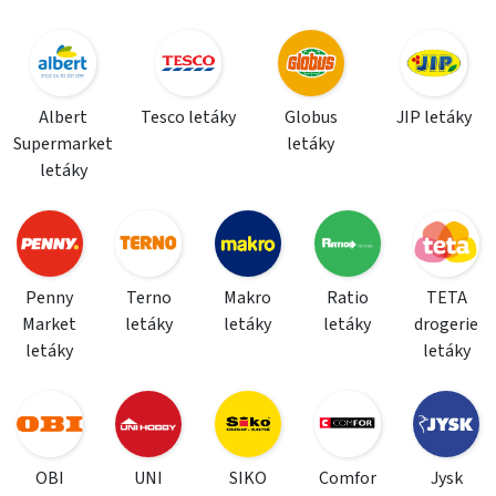
Albert
Tesco letáky
Globus
JIP letáky
Supermarket
letáky
letáky
Penny
Terno
Makro
Ratio
TETA
Market
letáky
letáky
letáky
drogerie
letáky
letáky
OBI
UNI
SIKO
Comfor
Jysk