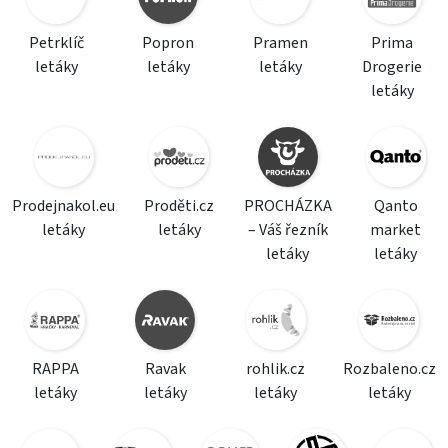
Petrklíč
Popron
Pramen
Prima
letáky
letáky
letáky
Drogerie
letáky
Prodejnakol.eu
Proděti.cz
PROCHÁZKA
Qanto
letáky
letáky
– Váš řezník
market
letáky
letáky
RAPPA
Ravak
rohlik.cz
Rozbaleno.cz
letáky
letáky
letáky
letáky