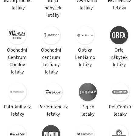
Naturprodukt
Nejči
Nev-Dama
NOTINO.cz
letáky
nábytek
letáky
letáky
letáky
Obchodní
Obchodní
Optika
Orfa
Centrum
centrum
Lentiamo
nábytek
Chodov
Letňany
letáky
letáky
letáky
letáky
Palmknihy.cz
Parfemland.cz
Pepco
Pet Center
letáky
letáky
letáky
letáky