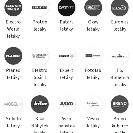
Electro
Proton
Datart
Okay
Euronics
World
letáky
letáky
letáky
letáky
letáky
Planeo
Elektro
Expert
Fotolab
T.S.
letáky
Spáčil
letáky
letáky
Bohemia
letáky
letáky
Mobelix
Kika
Asko
Vesna
Breno
letáky
Nábytek
nábytek
letáky
koberce
letáky
letáky
letáky