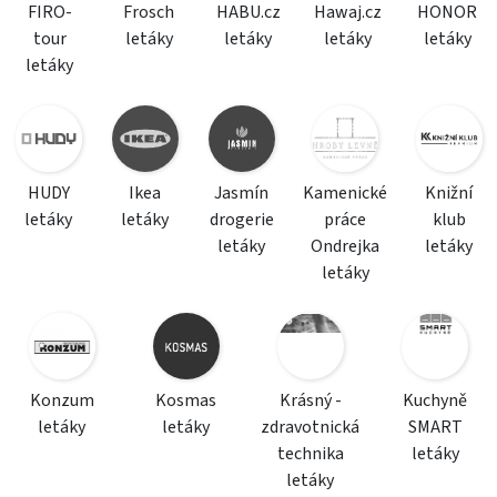
FIRO-
Frosch
HABU.cz
Hawaj.cz
HONOR
tour
letáky
letáky
letáky
letáky
letáky
HUDY
Ikea
Jasmín
Kamenické
Knižní
letáky
letáky
drogerie
práce
klub
letáky
Ondrejka
letáky
letáky
Konzum
Kosmas
Krásný -
Kuchyně
letáky
letáky
zdravotnická
SMART
technika
letáky
letáky