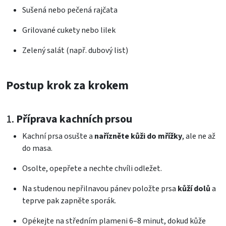
Sušená nebo pečená rajčata
Grilované cukety nebo lilek
Zelený salát (např. dubový list)
Postup krok za krokem
1.
Příprava kachních prsou
Kachní prsa osušte a
nařízněte kůži do mřížky
, ale ne až
do masa.
Osolte, opepřete a nechte chvíli odležet.
Na studenou nepřilnavou pánev položte prsa
kůží dolů
a
teprve pak zapněte sporák.
Opékejte na středním plameni 6–8 minut, dokud kůže