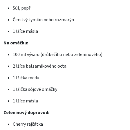
Sůl, pepř
Čerstvý tymián nebo rozmarýn
1 lžíce másla
Na omáčku:
100 ml vývaru (drůbežího nebo zeleninového)
2 lžíce balzamikového octa
1 lžička medu
1 lžička sójové omáčky
1 lžíce másla
Zeleninový doprovod:
Cherry rajčátka