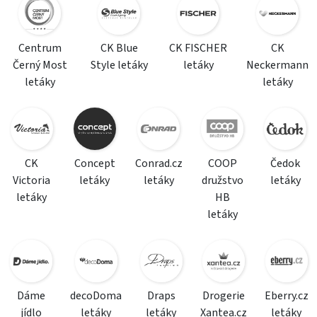
Centrum
CK Blue
CK FISCHER
CK
Černý Most
Style letáky
letáky
Neckermann
letáky
letáky
CK
Concept
Conrad.cz
COOP
Čedok
Victoria
letáky
letáky
družstvo
letáky
letáky
HB
letáky
Dáme
decoDoma
Draps
Drogerie
Eberry.cz
jídlo
letáky
letáky
Xantea.cz
letáky