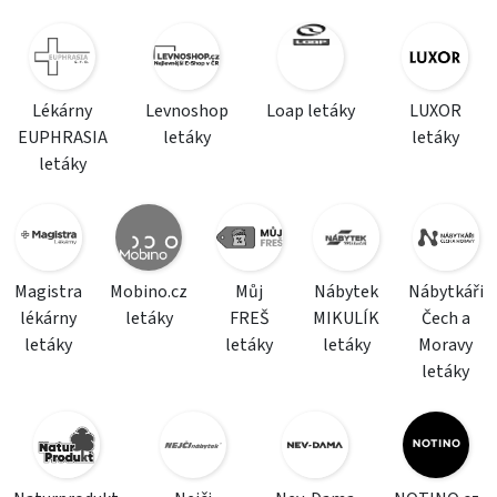
Lékárny
Levnoshop
Loap letáky
LUXOR
EUPHRASIA
letáky
letáky
letáky
Magistra
Mobino.cz
Můj
Nábytek
Nábytkáři
lékárny
letáky
FREŠ
MIKULÍK
Čech a
letáky
letáky
letáky
Moravy
letáky