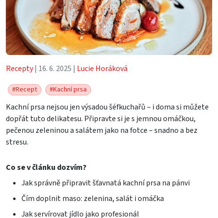
Recepty
| 16. 6. 2025 |
Lucie Horáková
#Recept
#Kachní prsa
Kachní prsa nejsou jen výsadou šéfkuchařů – i doma si můžete
dopřát tuto delikatesu. Připravte si je s jemnou omáčkou,
pečenou zeleninou a salátem jako na fotce – snadno a bez
stresu.
Co se v článku dozvím?
Jak správně připravit šťavnatá kachní prsa na pánvi
Čím doplnit maso: zelenina, salát i omáčka
Jak servírovat jídlo jako profesionál