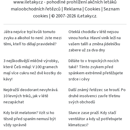
www.iletaky.cz - pohodlné prohlížení akčních letáků
maloobchodních řetězců
|
Reklama
|
Cookies
|
Seznam
cookies
|
© 2007-2026 iLetaky.cz.
Játra nejvíce trpí kvůli tomuto
Oteklá chodidla v létě nejsou
zvyku a alkohol to není: Jste mezi
vinou horka: Hlavní viník leží na
těmi, kteří to dělají pravidelně?
vašem talíři a změna jídelníčku
zabere už za dva dny
3 nejškodlivější mléčné výrobky,
Děláte to v tropických nocích
které Češi milují: V 100 gramech
také? Tímto zvykem před
mají více cukru než dvě kostky do
spánkem extrémně přetěžujete
kávy!
srdce i cévy
Nejdražší deodorant nevyhrává.
Další známý řetězec se hroutí. Po
10 levných triků, jak v létě
druhé insolvenci zavře třetinu
nezapáchat
svých obchodů
Kdy brát melatonin? Vzít si ho
Slunce zase praží. Kdy stačí
těsně před spaním nemusí být
ventilátor a kdy už potřebujete
vždy správně
klimatizaci?