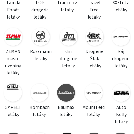
Tamda
TOP
Tradior.cz
Travel
XXXLutz
Foods
drogerie
letáky
Free
letáky
letáky
letáky
letáky
ZEMAN
Rossmann
dm
Drogerie
Ráj
maso-
letáky
drogerie
Šlak
drogerie
uzeniny
letáky
letáky
letáky
letáky
SAPELI
Hornbach
Baumax
Mountfield
Auto
letáky
letáky
letáky
letáky
Kelly
letáky