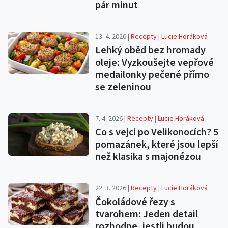
pár minut
13. 4. 2026 |
Recepty
|
Lucie Horáková
Lehký oběd bez hromady
oleje: Vyzkoušejte vepřové
medailonky pečené přímo
se zeleninou
7. 4. 2026 |
Recepty
|
Lucie Horáková
Co s vejci po Velikonocích? 5
pomazánek, které jsou lepší
než klasika s majonézou
22. 3. 2026 |
Recepty
|
Lucie Horáková
Čokoládové řezy s
tvarohem: Jeden detail
rozhodne, jestli budou