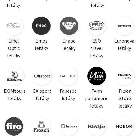
letáky
letáky
Eiffel
Emos
Enapo
ESO
Euronova
Optic
letáky
letáky
travel
letáky
letáky
letáky
EXIMtours
EXIsport
Faberlic
FAnn
Filson
letáky
letáky
letáky
parfumerie
Store
letáky
letáky