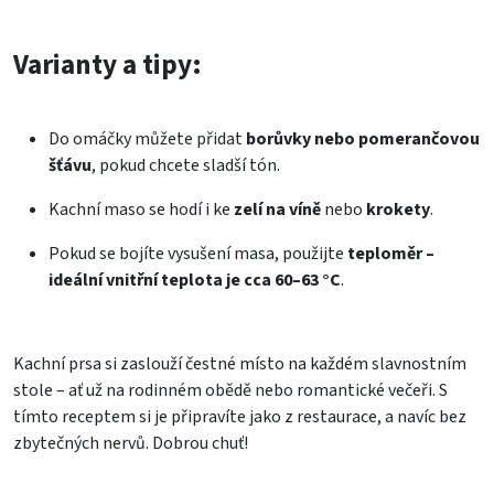
Varianty a tipy:
Do omáčky můžete přidat
borůvky nebo pomerančovou
šťávu
, pokud chcete sladší tón.
Kachní maso se hodí i ke
zelí na víně
nebo
krokety
.
Pokud se bojíte vysušení masa, použijte
teploměr –
ideální vnitřní teplota je cca 60–63 °C
.
Kachní prsa si zaslouží čestné místo na každém slavnostním
stole – ať už na rodinném obědě nebo romantické večeři. S
tímto receptem si je připravíte jako z restaurace, a navíc bez
zbytečných nervů. Dobrou chuť!