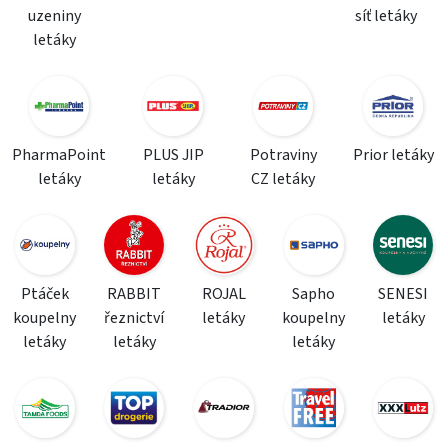
uzeniny
síť letáky
letáky
PharmaPoint
PLUS JIP
Potraviny
Prior letáky
letáky
letáky
CZ letáky
Ptáček
RABBIT
ROJAL
Sapho
SENESI
koupelny
řeznictví
letáky
koupelny
letáky
letáky
letáky
letáky