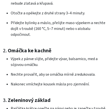
nebude zlatavá a křupavá.
Otočte a opékejte z druhé strany 3–4 minuty.
Přidejte bylinky a máslo, přelijte maso výpekem a nechte
dojít v troubě (160 °C, 5–7 minut) nebo v alobalu
odpočinout.
2.
Omáčka ke kachně
Výpek z pánve slijte, přidejte vývar, balsamico, med a
sójovou omáčku.
Nechte provařit, aby se omáčka mírně zredukovala.
Nakonec vmíchejte kousek másla pro zjemnění.
3.
Zeleninový základ
Rajčátka krátce opečte na pánvi nebo je zapečte v troubě.