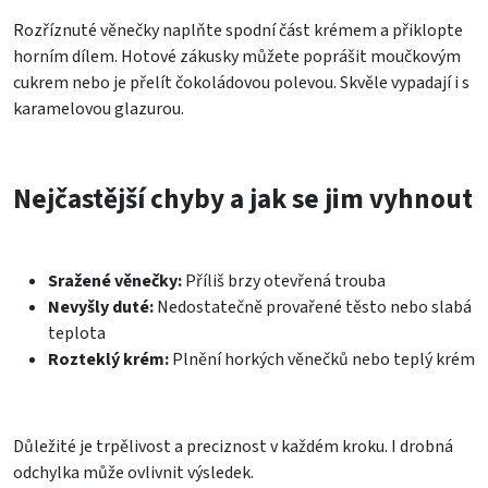
Rozříznuté věnečky naplňte spodní část krémem a přiklopte
horním dílem. Hotové zákusky můžete poprášit moučkovým
cukrem nebo je přelít čokoládovou polevou. Skvěle vypadají i s
karamelovou glazurou.
Nejčastější chyby a jak se jim vyhnout
Sražené věnečky:
Příliš brzy otevřená trouba
Nevyšly duté:
Nedostatečně provařené těsto nebo slabá
teplota
Rozteklý krém:
Plnění horkých věnečků nebo teplý krém
Důležité je trpělivost a preciznost v každém kroku. I drobná
odchylka může ovlivnit výsledek.