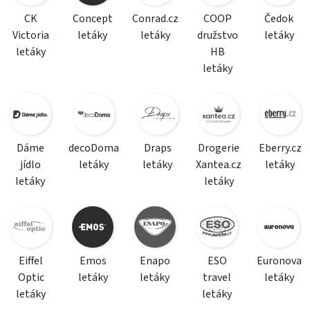
CK
Concept
Conrad.cz
COOP
Čedok
Victoria
letáky
letáky
družstvo
letáky
letáky
HB
letáky
Dáme
decoDoma
Draps
Drogerie
Eberry.cz
jídlo
letáky
letáky
Xantea.cz
letáky
letáky
letáky
Eiffel
Emos
Enapo
ESO
Euronova
Optic
letáky
letáky
travel
letáky
letáky
letáky