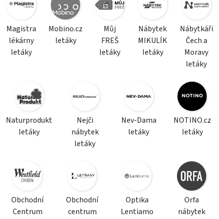
Magistra
Mobino.cz
Můj
Nábytek
Nábytkáři
lékárny
letáky
FREŠ
MIKULÍK
Čech a
letáky
letáky
letáky
Moravy
letáky
Naturprodukt
Nejči
Nev-Dama
NOTINO.cz
letáky
nábytek
letáky
letáky
letáky
Obchodní
Obchodní
Optika
Orfa
Centrum
centrum
Lentiamo
nábytek