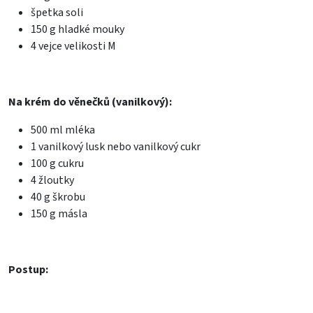
špetka soli
150 g hladké mouky
4 vejce velikosti M
Na krém do věnečků (vanilkový):
500 ml mléka
1 vanilkový lusk nebo vanilkový cukr
100 g cukru
4 žloutky
40 g škrobu
150 g másla
Postup: