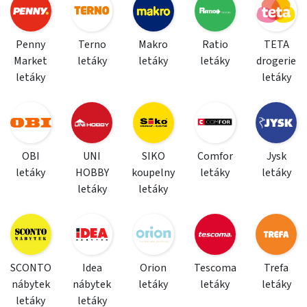
Penny
Terno
Makro
Ratio
TETA
Market
letáky
letáky
letáky
drogerie
letáky
letáky
OBI
UNI
SIKO
Comfor
Jysk
letáky
HOBBY
koupelny
letáky
letáky
letáky
letáky
SCONTO
Idea
Orion
Tescoma
Trefa
nábytek
nábytek
letáky
letáky
letáky
letáky
letáky