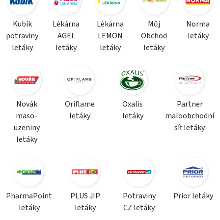
Kubík
Lékárna
Lékárna
Můj
Norma
potraviny
AGEL
LEMON
Obchod
letáky
letáky
letáky
letáky
letáky
Novák
Oriflame
Oxalis
Partner
maso-
letáky
letáky
maloobchodní
uzeniny
síť letáky
letáky
PharmaPoint
PLUS JIP
Potraviny
Prior letáky
letáky
letáky
CZ letáky