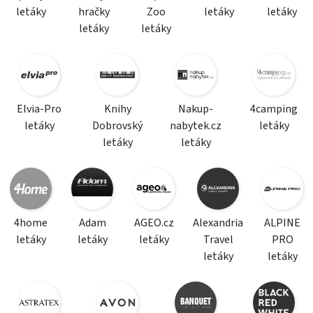
letáky
hračky
Zoo
letáky
letáky
letáky
letáky
Elvia-Pro
Knihy
Nakup-
4camping
letáky
Dobrovský
nabytek.cz
letáky
letáky
letáky
4home
Adam
AGEO.cz
Alexandria
ALPINE
letáky
letáky
letáky
Travel
PRO
letáky
letáky