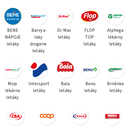
BENE
Barvy a
Dr. Max
FLOP
Alphega
NÁPOJE
laky
letáky
TOP
lékárny
letáky
drogerie
letáky
letáky
letáky
Moje
Intersport
Bala
Benu
Brněnka
lékárna
letáky
letáky
letáky
letáky
letáky