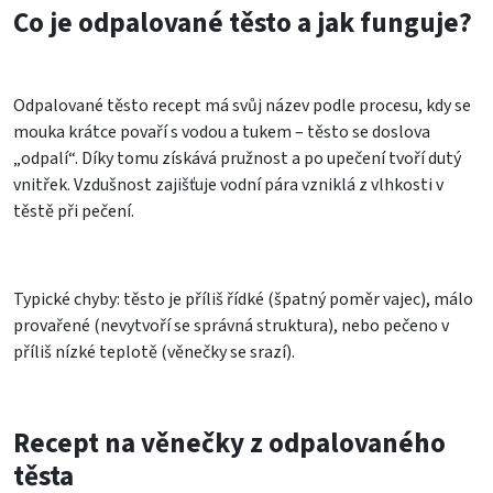
Co je odpalované těsto a jak funguje?
Odpalované těsto recept má svůj název podle procesu, kdy se
mouka krátce povaří s vodou a tukem – těsto se doslova
„odpalí“. Díky tomu získává pružnost a po upečení tvoří dutý
vnitřek. Vzdušnost zajišťuje vodní pára vzniklá z vlhkosti v
těstě při pečení.
Typické chyby: těsto je příliš řídké (špatný poměr vajec), málo
provařené (nevytvoří se správná struktura), nebo pečeno v
příliš nízké teplotě (věnečky se srazí).
Recept na věnečky z odpalovaného
těsta