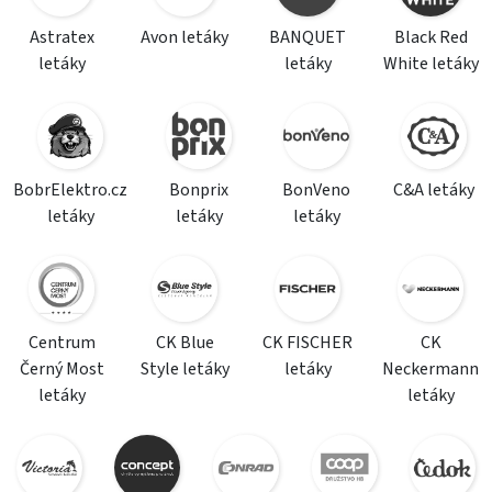
Astratex
Avon letáky
BANQUET
Black Red
letáky
letáky
White letáky
BobrElektro.cz
Bonprix
BonVeno
C&A letáky
letáky
letáky
letáky
Centrum
CK Blue
CK FISCHER
CK
Černý Most
Style letáky
letáky
Neckermann
letáky
letáky