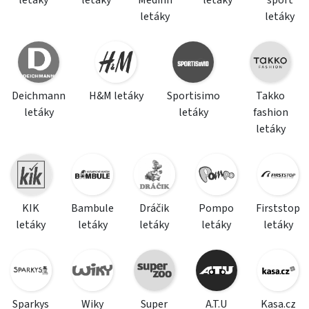
letáky
letáky
Medifin
letáky
sport
letáky
letáky
Deichmann
H&M letáky
Sportisimo
Takko
letáky
letáky
fashion
letáky
KIK
Bambule
Dráčik
Pompo
Firststop
letáky
letáky
letáky
letáky
letáky
Sparkys
Wiky
Super
A.T.U
Kasa.cz