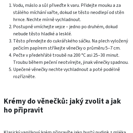
Vodu, máslo a sůl přiveďte k varu. Přidejte mouku a za
stálého míchání vařte, dokud se těsto neodlepí od stěn
hrnce. Nechte mírně vychladnout.
Postupně vmíchejte vejce – jedno po druhém, dokud
nebude těsto hladké a lesklé.
Těsto přendejte do cukrářského sáčku. Na plech vyložený
pečicím papírem stříkejte věnečky o průměru 5–7 cm.
Pečte v předehřáté troubě na 200 °C asi 25–30 minut.
Troubu během pečení neotvírejte, jinak věnečky spadnou.
Upečené věnečky nechte vychladnout a poté podélně
rozřízněte.
Krémy do věnečků: jaký zvolit a jak
ho připravit
Klasický vanilkový krém připravíte jako hustý pudink z mléka,