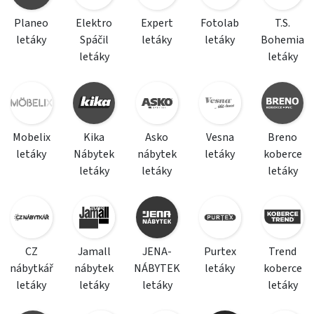
Planeo
Elektro
Expert
Fotolab
T.S.
letáky
Spáčil
letáky
letáky
Bohemia
letáky
letáky
Mobelix
Kika
Asko
Vesna
Breno
letáky
Nábytek
nábytek
letáky
koberce
letáky
letáky
letáky
CZ
Jamall
JENA-
Purtex
Trend
nábytkář
nábytek
NÁBYTEK
letáky
koberce
letáky
letáky
letáky
letáky