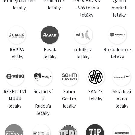
Prodejnakol.eu
Proděti.cz
PROCHÁZKA
Qanto
letáky
letáky
– Váš řezník
market
letáky
letáky
RAPPA
Ravak
rohlik.cz
Rozbaleno.cz
letáky
letáky
letáky
letáky
ŘEZNICTVÍ
Řeznictví
Sahm
SAM 73
Skladová
MÚÚÚ
u
Gastro
letáky
okna
letáky
Rudolfa
letáky
letáky
letáky