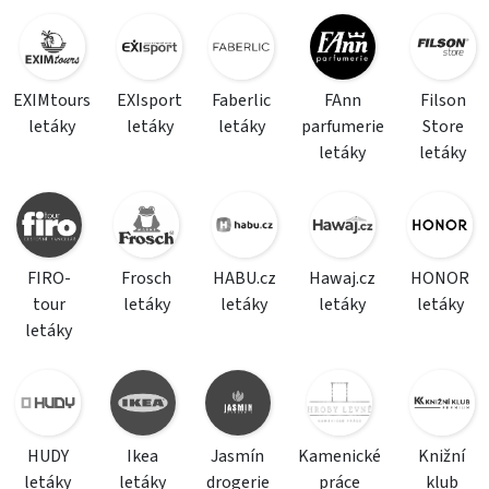
EXIMtours
EXIsport
Faberlic
FAnn
Filson
letáky
letáky
letáky
parfumerie
Store
letáky
letáky
FIRO-
Frosch
HABU.cz
Hawaj.cz
HONOR
tour
letáky
letáky
letáky
letáky
letáky
HUDY
Ikea
Jasmín
Kamenické
Knižní
letáky
letáky
drogerie
práce
klub