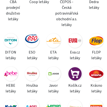
CBA
Coop letáky
ČEPOS -
Dedra
prodejní
Česká
letáky
družstvo
potravinářská
letáky
obchodní a.s.
letáky
DITON
ESO
ETA
Eva.cz
FLOP
letáky
letáky
letáky
letáky
letáky
HEBE
Hruška
Javor
Košík.cz
Krásno
letáky
letáky
letáky
letáky
letáky