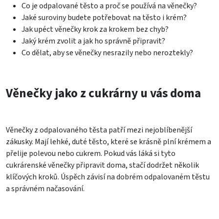
Co je odpalované těsto a proč se používá na věnečky?
Jaké suroviny budete potřebovat na těsto i krém?
Jak upéct věnečky krok za krokem bez chyb?
Jaký krém zvolit a jak ho správně připravit?
Co dělat, aby se věnečky nesrazily nebo neroztekly?
Věnečky jako z cukrárny u vás doma
Věnečky z odpalovaného těsta patří mezi nejoblíbenější
zákusky. Mají lehké, duté těsto, které se krásně plní krémem a
přelije polevou nebo cukrem. Pokud vás láká si tyto
cukrárenské věnečky připravit doma, stačí dodržet několik
klíčových kroků. Úspěch závisí na dobrém odpalovaném těstu
a správném načasování.