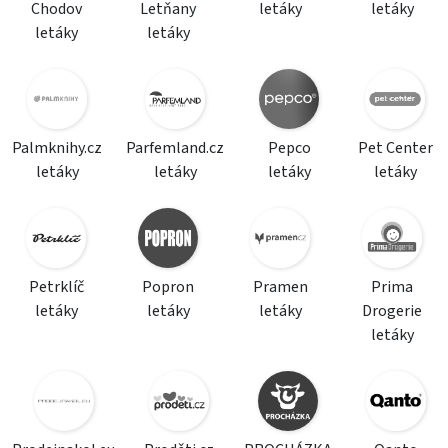
Chodov
Letňany
letáky
letáky
letáky
letáky
Palmknihy.cz
Parfemland.cz
Pepco
Pet Center
letáky
letáky
letáky
letáky
Petrklíč
Popron
Pramen
Prima
letáky
letáky
letáky
Drogerie
letáky