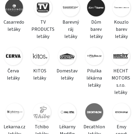
Casarredo
TV
Barevný
Dům
Kouzlo
letáky
PRODUCTS
ráj
barev
barev
letáky
letáky
letáky
letáky
Červa
KITOS
Domestav
Pilulka
HECHT
letáky
letáky
letáky
lékárna
MOTORS
letáky
s.r.o.
letáky
Lekarna.cz
Tchibo
Lékarny
Decathlon
Envy