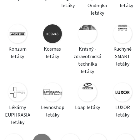
letáky
Ondrejka
letáky
letáky
Konzum
Kosmas
Krásný -
Kuchyně
letáky
letáky
zdravotnická
SMART
technika
letáky
letáky
Lékárny
Levnoshop
Loap letáky
LUXOR
EUPHRASIA
letáky
letáky
letáky