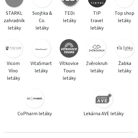
STARKL
Svojtka &
TEDi
TIP
Top shop
zahradník
Co.
letáky
travel
letáky
letáky
letáky
letáky
Vicom
VitaSmart
Vítkovice
Zvěrokruh
Žabka
Víno
letáky
Tours
letáky
letáky
letáky
letáky
CoPharm letáky
Lekárna AVE letáky