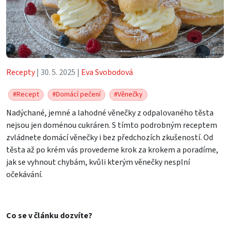
Recepty
| 30. 5. 2025 |
Eva Svobodová
#Recept
#Domácí pečení
#Věnečky
Nadýchané, jemné a lahodné věnečky z odpalovaného těsta
nejsou jen doménou cukráren. S tímto podrobným receptem
zvládnete domácí věnečky i bez předchozích zkušeností. Od
těsta až po krém vás provedeme krok za krokem a poradíme,
jak se vyhnout chybám, kvůli kterým věnečky nesplní
očekávání.
Co se v článku dozvíte?