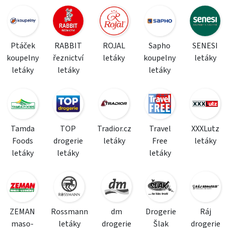
Ptáček
RABBIT
ROJAL
Sapho
SENESI
koupelny
řeznictví
letáky
koupelny
letáky
letáky
letáky
letáky
Tamda
TOP
Tradior.cz
Travel
XXXLutz
Foods
drogerie
letáky
Free
letáky
letáky
letáky
letáky
ZEMAN
Rossmann
dm
Drogerie
Ráj
maso-
letáky
drogerie
Šlak
drogerie