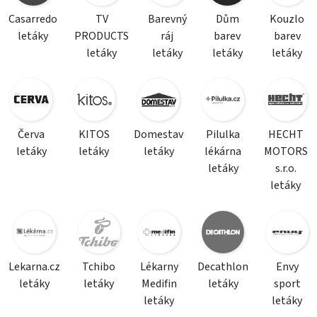
Casarredo
TV
Barevný
Dům
Kouzlo
letáky
PRODUCTS
ráj
barev
barev
letáky
letáky
letáky
letáky
Červa
KITOS
Domestav
Pilulka
HECHT
letáky
letáky
letáky
lékárna
MOTORS
letáky
s.r.o.
letáky
Lekarna.cz
Tchibo
Lékarny
Decathlon
Envy
letáky
letáky
Medifin
letáky
sport
letáky
letáky