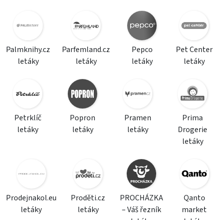
Palmknihy.cz
Parfemland.cz
Pepco
Pet Center
letáky
letáky
letáky
letáky
Petrklíč
Popron
Pramen
Prima
letáky
letáky
letáky
Drogerie
letáky
Prodejnakol.eu
Proděti.cz
PROCHÁZKA
Qanto
letáky
letáky
– Váš řezník
market