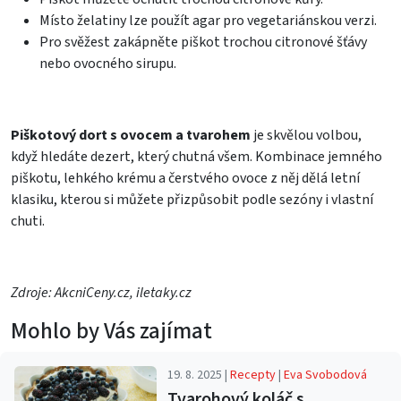
Místo želatiny lze použít agar pro vegetariánskou verzi.
Pro svěžest zakápněte piškot trochou citronové šťávy
nebo ovocného sirupu.
Piškotový dort s ovocem a tvarohem
je skvělou volbou,
když hledáte dezert, který chutná všem. Kombinace jemného
piškotu, lehkého krému a čerstvého ovoce z něj dělá letní
klasiku, kterou si můžete přizpůsobit podle sezóny i vlastní
chuti.
Zdroje: AkcniCeny.cz, iletaky.cz
Mohlo by Vás zajímat
19. 8. 2025 |
Recepty
|
Eva Svobodová
Tvarohový koláč s