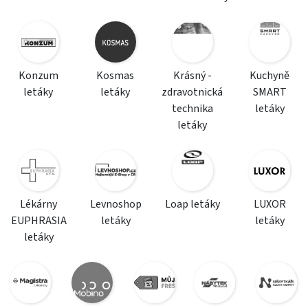
Konzum
Kosmas
Krásný -
Kuchyně
letáky
letáky
zdravotnická
SMART
technika
letáky
letáky
Lékárny
Levnoshop
Loap letáky
LUXOR
EUPHRASIA
letáky
letáky
letáky