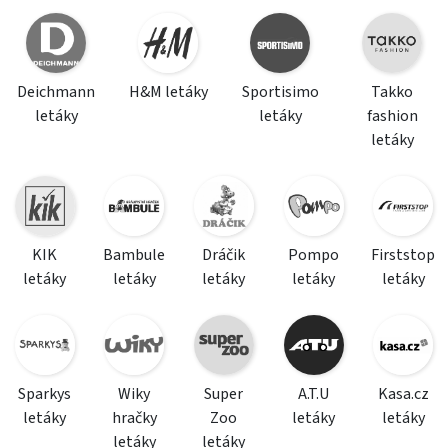
Deichmann
H&M letáky
Sportisimo
Takko
letáky
letáky
fashion
letáky
KIK
Bambule
Dráčik
Pompo
Firststop
letáky
letáky
letáky
letáky
letáky
Sparkys
Wiky
Super
A.T.U
Kasa.cz
letáky
hračky
Zoo
letáky
letáky
letáky
letáky