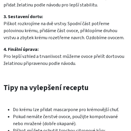
přidat želatinu podle návodu pro lepší stabilitu.
3. Sestavení dortu:
Piškot rozkrojíme na dvě vrstvy. Spodní část potřeme
polovinou krému, přidáme část ovoce, přiklopíme druhou
vrstvu a zbytek krému rozetřeme navrch. Ozdobíme ovocem.
4. Finální úprava:
Pro lepší vzhled a trvanlivost můžeme ovoce přelít dortovou
želatinou připravenou podle návodu.
Tipy na vylepšení receptu
Do krému lze přidat mascarpone pro krémovější chuť.
Pokud nemáte čerstvé ovoce, použijte kompotované
nebo mražené (dobře okapané).
Piškot můžete ochutit trochou citronové kůry.