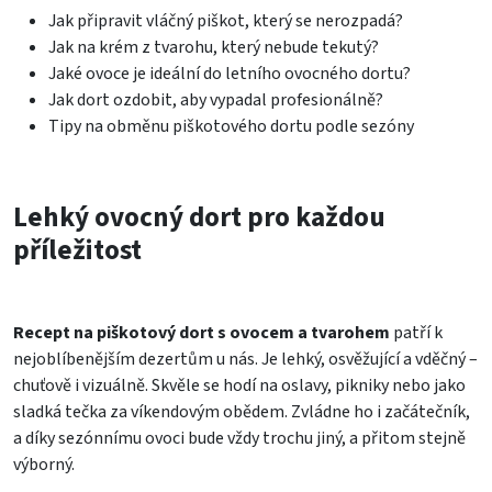
Jak připravit vláčný piškot, který se nerozpadá?
Jak na krém z tvarohu, který nebude tekutý?
Jaké ovoce je ideální do letního ovocného dortu?
Jak dort ozdobit, aby vypadal profesionálně?
Tipy na obměnu piškotového dortu podle sezóny
Lehký ovocný dort pro každou
příležitost
Recept na piškotový dort s ovocem a tvarohem
patří k
nejoblíbenějším dezertům u nás. Je lehký, osvěžující a vděčný –
chuťově i vizuálně. Skvěle se hodí na oslavy, pikniky nebo jako
sladká tečka za víkendovým obědem. Zvládne ho i začátečník,
a díky sezónnímu ovoci bude vždy trochu jiný, a přitom stejně
výborný.