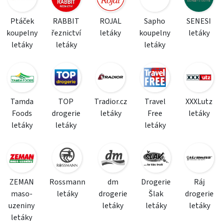
Ptáček
RABBIT
ROJAL
Sapho
SENESI
koupelny
řeznictví
letáky
koupelny
letáky
letáky
letáky
letáky
Tamda
TOP
Tradior.cz
Travel
XXXLutz
Foods
drogerie
letáky
Free
letáky
letáky
letáky
letáky
ZEMAN
Rossmann
dm
Drogerie
Ráj
maso-
letáky
drogerie
Šlak
drogerie
uzeniny
letáky
letáky
letáky
letáky