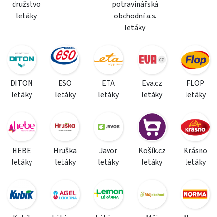
družstvo
potravinářská
letáky
obchodní a.s.
letáky
DITON
ESO
ETA
Eva.cz
FLOP
letáky
letáky
letáky
letáky
letáky
HEBE
Hruška
Javor
Košík.cz
Krásno
letáky
letáky
letáky
letáky
letáky