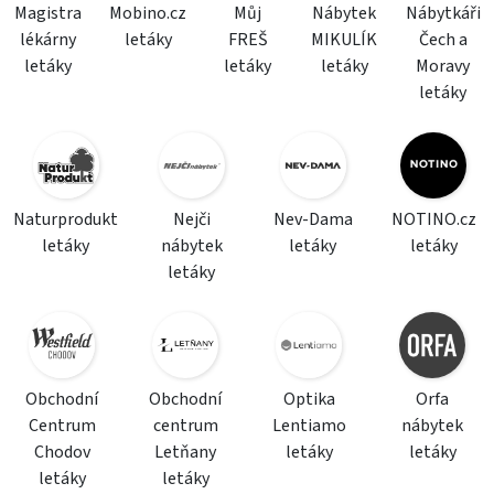
Magistra
Mobino.cz
Můj
Nábytek
Nábytkáři
lékárny
letáky
FREŠ
MIKULÍK
Čech a
letáky
letáky
letáky
Moravy
letáky
Naturprodukt
Nejči
Nev-Dama
NOTINO.cz
letáky
nábytek
letáky
letáky
letáky
Obchodní
Obchodní
Optika
Orfa
Centrum
centrum
Lentiamo
nábytek
Chodov
Letňany
letáky
letáky
letáky
letáky