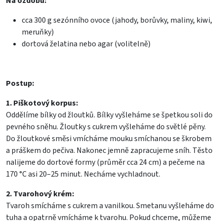
Na ozdobu:
cca 300 g sezónního ovoce (jahody, borůvky, maliny, kiwi,
meruňky)
dortová želatina nebo agar (volitelně)
Postup:
1. Piškotový korpus:
Oddělíme bílky od žloutků. Bílky vyšleháme se špetkou soli do
pevného sněhu. Žloutky s cukrem vyšleháme do světlé pěny.
Do žloutkové směsi vmícháme mouku smíchanou se škrobem
a práškem do pečiva. Nakonec jemně zapracujeme sníh. Těsto
nalijeme do dortové formy (průměr cca 24 cm) a pečeme na
170 °C asi 20–25 minut. Necháme vychladnout.
2. Tvarohový krém:
Tvaroh smícháme s cukrem a vanilkou. Smetanu vyšleháme do
tuha a opatrně vmícháme k tvarohu. Pokud chceme, můžeme