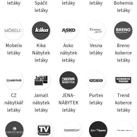
letáky
Spáčil
letáky
letáky
Bohemia
letáky
letáky
Mobelix
Kika
Asko
Vesna
Breno
letáky
Nábytek
nábytek
letáky
koberce
letáky
letáky
letáky
CZ
Jamall
JENA-
Purtex
Trend
nábytkář
nábytek
NÁBYTEK
letáky
koberce
letáky
letáky
letáky
letáky