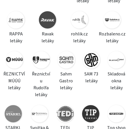
letáky
letáky
RAPPA
Ravak
rohlik.cz
Rozbaleno.cz
letáky
letáky
letáky
letáky
ŘEZNICTVÍ
Řeznictví
Sahm
SAM 73
Skladová
MÚÚÚ
u
Gastro
letáky
okna
letáky
Rudolfa
letáky
letáky
letáky
STARKL
Svojtka &
TEDi
TIP
Top shop