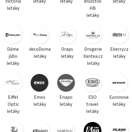
Victoria
letáky
letáky
družstvo
letáky
letáky
HB
letáky
Dáme
decoDoma
Draps
Drogerie
Eberry.cz
jídlo
letáky
letáky
Xantea.cz
letáky
letáky
letáky
Eiffel
Emos
Enapo
ESO
Euronova
Optic
letáky
letáky
travel
letáky
letáky
letáky