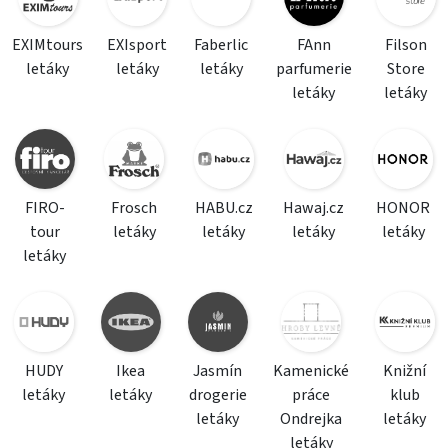
EXIMtours
EXIsport
Faberlic
FAnn
Filson
letáky
letáky
letáky
parfumerie
Store
letáky
letáky
FIRO-
Frosch
HABU.cz
Hawaj.cz
HONOR
tour
letáky
letáky
letáky
letáky
letáky
HUDY
Ikea
Jasmín
Kamenické
Knižní
letáky
letáky
drogerie
práce
klub
letáky
Ondrejka
letáky
letáky