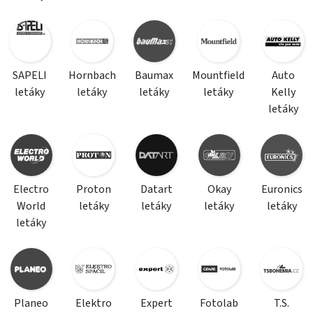
SAPELI
Hornbach
Baumax
Mountfield
Auto
letáky
letáky
letáky
letáky
Kelly
letáky
Electro
Proton
Datart
Okay
Euronics
World
letáky
letáky
letáky
letáky
letáky
Planeo
Elektro
Expert
Fotolab
T.S.