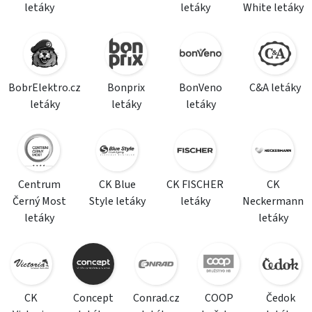
letáky
letáky
White letáky
BobrElektro.cz
Bonprix
BonVeno
C&A letáky
letáky
letáky
letáky
Centrum
CK Blue
CK FISCHER
CK
Černý Most
Style letáky
letáky
Neckermann
letáky
letáky
CK
Concept
Conrad.cz
COOP
Čedok