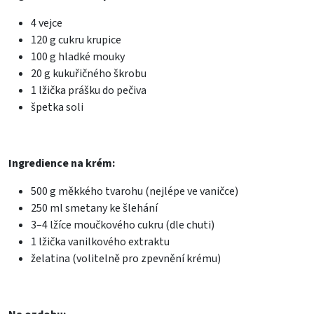
4 vejce
120 g cukru krupice
100 g hladké mouky
20 g kukuřičného škrobu
1 lžička prášku do pečiva
špetka soli
Ingredience na krém:
500 g měkkého tvarohu (nejlépe ve vaničce)
250 ml smetany ke šlehání
3–4 lžíce moučkového cukru (dle chuti)
1 lžička vanilkového extraktu
želatina (volitelně pro zpevnění krému)