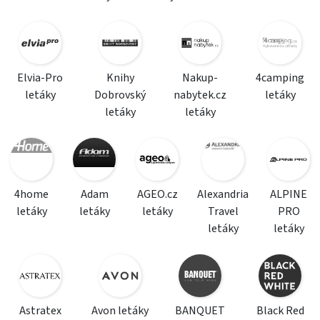
Elvia-Pro
Knihy
Nakup-
4camping
letáky
Dobrovský
nabytek.cz
letáky
letáky
letáky
4home
Adam
AGEO.cz
Alexandria
ALPINE
letáky
letáky
letáky
Travel
PRO
letáky
letáky
Astratex
Avon letáky
BANQUET
Black Red