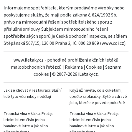
Informujeme spotřebitele, kterým prodáváme výrobky nebo
poskytujeme služby, že mají podle zákona č. 624/1992 Sb.
právo na mimosoudní řešení spotřebitelského sporu z
příslušné smlouvy. Subjektem mimosoudního řešení
spotřebitelských sporů je Česká obchodní inspekce, se sídlem
Štěpánská 567/15, 120 00 Praha 2, IČ: 000 20 869 (
www.coi.cz
).
www.iletaky.cz - pohodlné prohlížení akčních letáků
maloobchodních řetězců
|
Reklama
|
Cookies
|
Seznam
cookies
|
© 2007-2026 iLetaky.cz.
Jak se chovat v restauraci: Slušní
Když už nevíte, co s cuketami,
lidé tyto věci nikdy nedělají
upečte si placičky: Syté a zdravé
jídlo, které se povede pokaždé
Tropická vlna v šálku: Proč je
Tropická vlna v šálku: Proč je
letním hitem číslo jedna
letním hitem číslo jedna
banánové latte a jak si ho
banánové latte a jak si ho