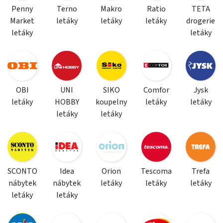
Penny
Terno
Makro
Ratio
TETA
Market
letáky
letáky
letáky
drogerie
letáky
letáky
OBI
UNI
SIKO
Comfor
Jysk
letáky
HOBBY
koupelny
letáky
letáky
letáky
letáky
SCONTO
Idea
Orion
Tescoma
Trefa
nábytek
nábytek
letáky
letáky
letáky
letáky
letáky