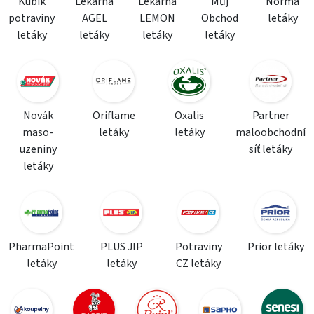
Kubík
Lékárna
Lékárna
Můj
Norma
potraviny
AGEL
LEMON
Obchod
letáky
letáky
letáky
letáky
letáky
Novák
Oriflame
Oxalis
Partner
maso-
letáky
letáky
maloobchodní
uzeniny
síť letáky
letáky
PharmaPoint
PLUS JIP
Potraviny
Prior letáky
letáky
letáky
CZ letáky