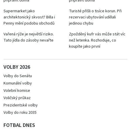
připravit doma
připravit doma
Supermarket jako
Turisté přišli o tisíce korun. Při
architektonický skvost? Billa i
rezervaci ubytování udělali
Penny mění podobu obchodů
jedinou chybu
Vařená rýže je největší riziko.
Zpožděný kufr vás může stát víc
Tato jídla do zásoby nevařte
než letenka. Rozhoduje, co
koupíte jako první
VOLBY 2026
Volby do Senátu
Komunální volby
Volební komise
Voličský průkaz
Prezidentské volby
Volby do roku 2035
FOTBAL DNES