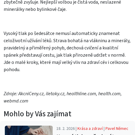
zbytečně zvyšuje. Nejlepší volbou je čistá voda, neslazené
minerálky nebo bylinkové čaje.
Vysoký tlak po šedesátce nemusí automaticky znamenat
celoživotní užívání léků. Strava bohatá na vlákninu a minerály,
pravidelný a přiměřený pohyb, dechová cvičení a kvalitní
spánek představují cestu, jak tlak přirozeně udržet v normě.
Jde o malé kroky, které mají velký vliv na zdraví cév i celkovou
pohodu.
Zdroje: AkcniCeny.cz, iletaky.cz, healthline.com, health.com,
webmd.com
Mohlo by Vás zajímat
18. 2. 2026 |
Krása a zdraví
|
Pavel Němec