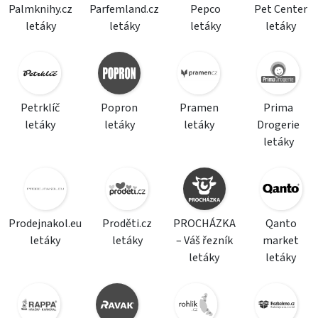
Palmknihy.cz
Parfemland.cz
Pepco
Pet Center
letáky
letáky
letáky
letáky
Petrklíč
Popron
Pramen
Prima
letáky
letáky
letáky
Drogerie
letáky
Prodejnakol.eu
Proděti.cz
PROCHÁZKA
Qanto
letáky
letáky
– Váš řezník
market
letáky
letáky