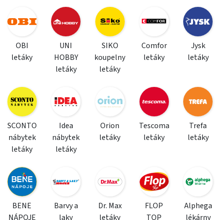
OBI
UNI
SIKO
Comfor
Jysk
letáky
HOBBY
koupelny
letáky
letáky
letáky
letáky
SCONTO
Idea
Orion
Tescoma
Trefa
nábytek
nábytek
letáky
letáky
letáky
letáky
letáky
BENE
Barvy a
Dr. Max
FLOP
Alphega
NÁPOJE
laky
letáky
TOP
lékárny