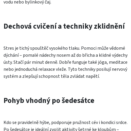
vodu nebo bylinkový čaj.
Dechová cvičení a techniky zklidnění
Stres je tichý spouštěč vysokého tlaku. Pomoci může vědomé
dýchání – pomalé nádechy nosem až do břicha a klidné výdechy
ústy. Stačí pár minut denně. Dobře funguje také jóga, meditace
nebo jednoduchá relaxace vleže. Tyto techniky posilují nervový
systém a zlepšují schopnost těla zvládat napětí.
Pohyb vhodný po šedesátce
Kdo se pravidelně hýbe, podporuje pružnost cév i kondici srdce.
Po šedesátce je ideální zvolit aktivity šetrné ke kloubům –