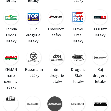
letáky
letáky
letáky
Tamda
TOP
Tradior.cz
Travel
XXXLutz
Foods
drogerie
letáky
Free
letáky
letáky
letáky
letáky
ZEMAN
Rossmann
dm
Drogerie
Ráj
maso-
letáky
drogerie
Šlak
drogerie
uzeniny
letáky
letáky
letáky
letáky