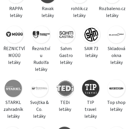
RAPPA
Ravak
rohlik.cz
Rozbaleno.cz
letáky
letáky
letáky
letáky
ŘEZNICTVÍ
Řeznictví
Sahm
SAM 73
Skladová
MÚÚÚ
u
Gastro
letáky
okna
letáky
Rudolfa
letáky
letáky
letáky
STARKL
Svojtka &
TEDi
TIP
Top shop
zahradník
Co.
letáky
travel
letáky
letáky
letáky
letáky