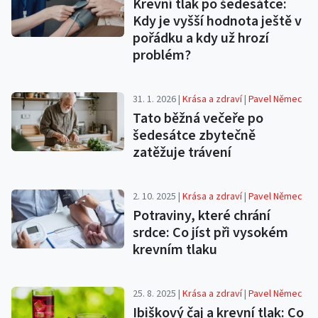
Krevní tlak po šedesátce:
Kdy je vyšší hodnota ještě v
pořádku a kdy už hrozí
problém?
31. 1. 2026 |
Krása a zdraví
|
Pavel Němec
Tato běžná večeře po
šedesátce zbytečně
zatěžuje trávení
2. 10. 2025 |
Krása a zdraví
|
Pavel Němec
Potraviny, které chrání
srdce: Co jíst při vysokém
krevním tlaku
25. 8. 2025 |
Krása a zdraví
|
Pavel Němec
Ibiškový čaj a krevní tlak: Co