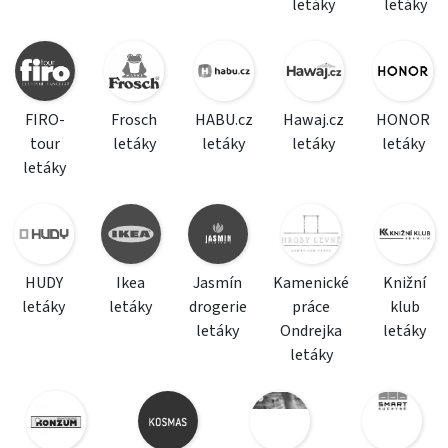
letáky
letáky
FIRO-
Frosch
HABU.cz
Hawaj.cz
HONOR
tour
letáky
letáky
letáky
letáky
letáky
HUDY
Ikea
Jasmín
Kamenické
Knižní
letáky
letáky
drogerie
práce
klub
letáky
Ondrejka
letáky
letáky