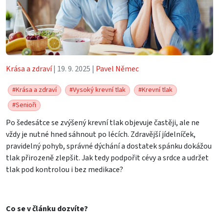
Krása a zdraví
| 19. 9. 2025 |
Pavel Němec
#Krása a zdraví
#Vysoký krevní tlak
#Krevní tlak
#Senioři
Po šedesátce se zvýšený krevní tlak objevuje častěji, ale ne
vždy je nutné hned sáhnout po lécích. Zdravější jídelníček,
pravidelný pohyb, správné dýchání a dostatek spánku dokážou
tlak přirozeně zlepšit. Jak tedy podpořit cévy a srdce a udržet
tlak pod kontrolou i bez medikace?
Co se v článku dozvíte?