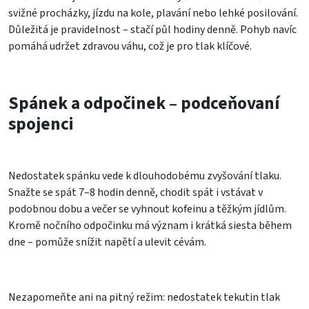
svižné procházky, jízdu na kole, plavání nebo lehké posilování.
Důležitá je pravidelnost – stačí půl hodiny denně. Pohyb navíc
pomáhá udržet zdravou váhu, což je pro tlak klíčové.
Spánek a odpočinek – podceňovaní
spojenci
Nedostatek spánku vede k dlouhodobému zvyšování tlaku.
Snažte se spát 7–8 hodin denně, chodit spát i vstávat v
podobnou dobu a večer se vyhnout kofeinu a těžkým jídlům.
Kromě nočního odpočinku má význam i krátká siesta během
dne – pomůže snížit napětí a ulevit cévám.
Nezapomeňte ani na pitný režim: nedostatek tekutin tlak