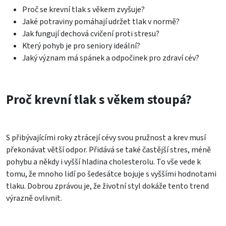
Proč se krevní tlak s věkem zvyšuje?
Jaké potraviny pomáhají udržet tlak v normě?
Jak fungují dechová cvičení proti stresu?
Který pohyb je pro seniory ideální?
Jaký význam má spánek a odpočinek pro zdraví cév?
Proč krevní tlak s věkem stoupá?
S přibývajícími roky ztrácejí cévy svou pružnost a krev musí
překonávat větší odpor. Přidává se také častější stres, méně
pohybu a někdy i vyšší hladina cholesterolu. To vše vede k
tomu, že mnoho lidí po šedesátce bojuje s vyššími hodnotami
tlaku. Dobrou zprávou je, že životní styl dokáže tento trend
výrazně ovlivnit.