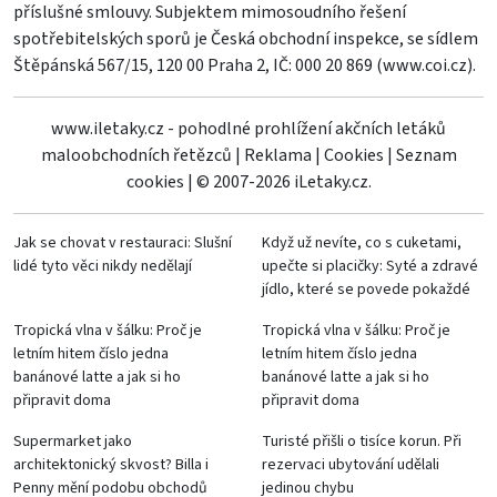
příslušné smlouvy. Subjektem mimosoudního řešení
spotřebitelských sporů je Česká obchodní inspekce, se sídlem
Štěpánská 567/15, 120 00 Praha 2, IČ: 000 20 869 (
www.coi.cz
).
www.iletaky.cz - pohodlné prohlížení akčních letáků
maloobchodních řetězců
|
Reklama
|
Cookies
|
Seznam
cookies
|
© 2007-2026 iLetaky.cz.
Jak se chovat v restauraci: Slušní
Když už nevíte, co s cuketami,
lidé tyto věci nikdy nedělají
upečte si placičky: Syté a zdravé
jídlo, které se povede pokaždé
Tropická vlna v šálku: Proč je
Tropická vlna v šálku: Proč je
letním hitem číslo jedna
letním hitem číslo jedna
banánové latte a jak si ho
banánové latte a jak si ho
připravit doma
připravit doma
Supermarket jako
Turisté přišli o tisíce korun. Při
architektonický skvost? Billa i
rezervaci ubytování udělali
Penny mění podobu obchodů
jedinou chybu