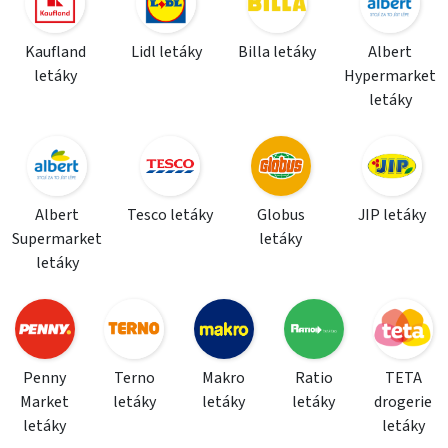
Kaufland
Lidl letáky
Billa letáky
Albert
letáky
Hypermarket
letáky
Albert
Tesco letáky
Globus
JIP letáky
Supermarket
letáky
letáky
Penny
Terno
Makro
Ratio
TETA
Market
letáky
letáky
letáky
drogerie
letáky
letáky