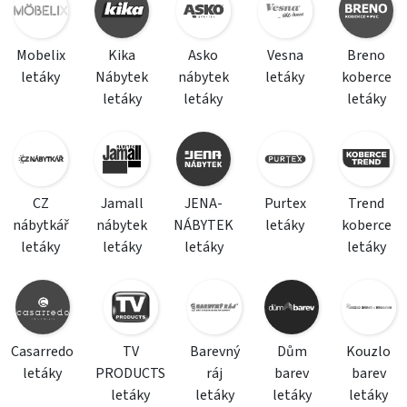
Mobelix
Kika
Asko
Vesna
Breno
letáky
Nábytek
nábytek
letáky
koberce
letáky
letáky
letáky
CZ
Jamall
JENA-
Purtex
Trend
nábytkář
nábytek
NÁBYTEK
letáky
koberce
letáky
letáky
letáky
letáky
Casarredo
TV
Barevný
Dům
Kouzlo
letáky
PRODUCTS
ráj
barev
barev
letáky
letáky
letáky
letáky