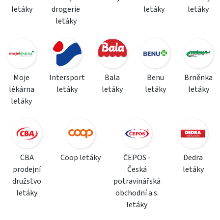
letáky
drogerie
letáky
letáky
letáky
Moje
Intersport
Bala
Benu
Brněnka
lékárna
letáky
letáky
letáky
letáky
letáky
CBA
Coop letáky
ČEPOS -
Dedra
prodejní
Česká
letáky
družstvo
potravinářská
letáky
obchodní a.s.
letáky