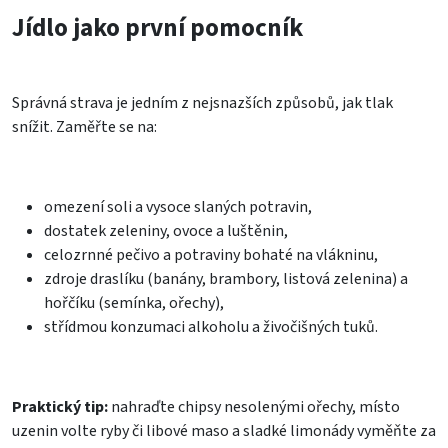
Jídlo jako první pomocník
Správná strava je jedním z nejsnazších způsobů, jak tlak
snížit. Zaměřte se na:
omezení soli a vysoce slaných potravin,
dostatek zeleniny, ovoce a luštěnin,
celozrnné pečivo a potraviny bohaté na vlákninu,
zdroje draslíku (banány, brambory, listová zelenina) a
hořčíku (semínka, ořechy),
střídmou konzumaci alkoholu a živočišných tuků.
Praktický tip:
nahraďte chipsy nesolenými ořechy, místo
uzenin volte ryby či libové maso a sladké limonády vyměňte za