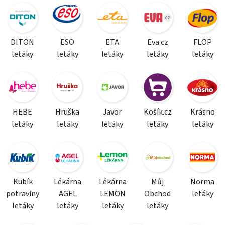
DITON
ESO
ETA
Eva.cz
FLOP
letáky
letáky
letáky
letáky
letáky
HEBE
Hruška
Javor
Košík.cz
Krásno
letáky
letáky
letáky
letáky
letáky
Kubík
Lékárna
Lékárna
Můj
Norma
potraviny
AGEL
LEMON
Obchod
letáky
letáky
letáky
letáky
letáky