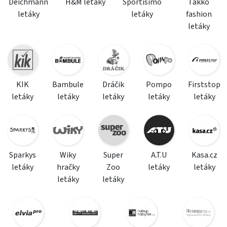
Deichmann
H&M letáky
Sportisimo
Takko
letáky
letáky
fashion
letáky
KIK
Bambule
Dráčik
Pompo
Firststop
letáky
letáky
letáky
letáky
letáky
Sparkys
Wiky
Super
A.T.U
Kasa.cz
letáky
hračky
Zoo
letáky
letáky
letáky
letáky