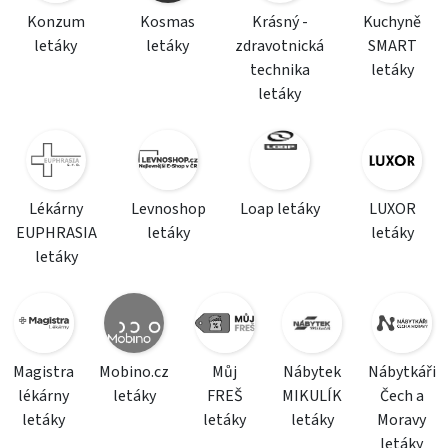
Konzum
Kosmas
Krásný -
Kuchyně
letáky
letáky
zdravotnická
SMART
technika
letáky
letáky
Lékárny
Levnoshop
Loap letáky
LUXOR
EUPHRASIA
letáky
letáky
letáky
Magistra
Mobino.cz
Můj
Nábytek
Nábytkáři
lékárny
letáky
FREŠ
MIKULÍK
Čech a
letáky
letáky
letáky
Moravy
letáky