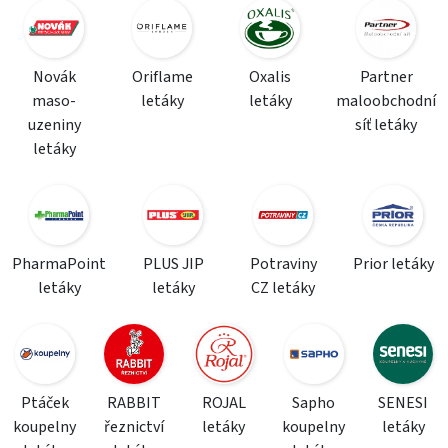
Novák
Oriflame
Oxalis
Partner
maso-
letáky
letáky
maloobchodní
uzeniny
síť letáky
letáky
PharmaPoint
PLUS JIP
Potraviny
Prior letáky
letáky
letáky
CZ letáky
Ptáček
RABBIT
ROJAL
Sapho
SENESI
koupelny
řeznictví
letáky
koupelny
letáky