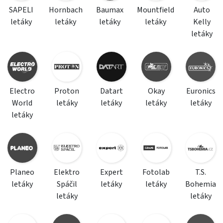
SAPELI
Hornbach
Baumax
Mountfield
Auto
letáky
letáky
letáky
letáky
Kelly
letáky
Electro
Proton
Datart
Okay
Euronics
World
letáky
letáky
letáky
letáky
letáky
Planeo
Elektro
Expert
Fotolab
T.S.
letáky
Spáčil
letáky
letáky
Bohemia
letáky
letáky