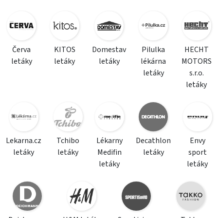
Červa
KITOS
Domestav
Pilulka
HECHT
letáky
letáky
letáky
lékárna
MOTORS
letáky
s.r.o.
letáky
Lekarna.cz
Tchibo
Lékarny
Decathlon
Envy
letáky
letáky
Medifin
letáky
sport
letáky
letáky