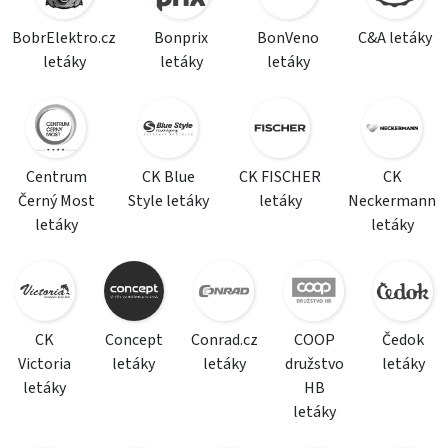
BobrElektro.cz
Bonprix
BonVeno
C&A letáky
letáky
letáky
letáky
Centrum
CK Blue
CK FISCHER
CK
Černý Most
Style letáky
letáky
Neckermann
letáky
letáky
CK
Concept
Conrad.cz
COOP
Čedok
Victoria
letáky
letáky
družstvo
letáky
letáky
HB
letáky