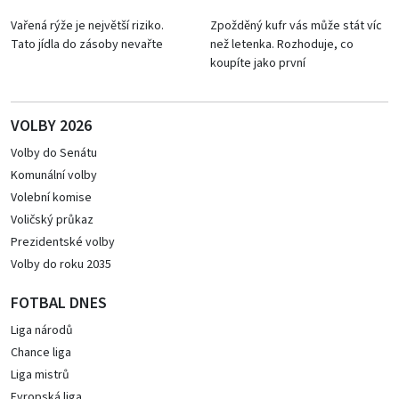
Vařená rýže je největší riziko.
Zpožděný kufr vás může stát víc
Tato jídla do zásoby nevařte
než letenka. Rozhoduje, co
koupíte jako první
VOLBY 2026
Volby do Senátu
Komunální volby
Volební komise
Voličský průkaz
Prezidentské volby
Volby do roku 2035
FOTBAL DNES
Liga národů
Chance liga
Liga mistrů
Evropská liga