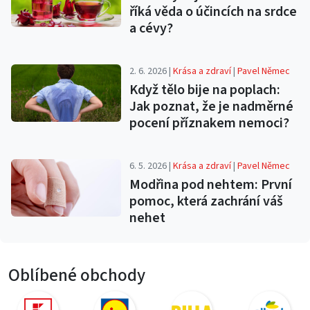
říká věda o účincích na srdce
a cévy?
2. 6. 2026 |
Krása a zdraví
|
Pavel Němec
Když tělo bije na poplach:
Jak poznat, že je nadměrné
pocení příznakem nemoci?
6. 5. 2026 |
Krása a zdraví
|
Pavel Němec
Modřina pod nehtem: První
pomoc, která zachrání váš
nehet
Oblíbené obchody