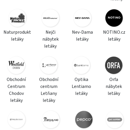
Naturprodukt
Nejči
Nev-Dama
NOTINO.cz
letáky
nábytek
letáky
letáky
letáky
Obchodní
Obchodní
Optika
Orfa
Centrum
centrum
Lentiamo
nábytek
Chodov
Letňany
letáky
letáky
letáky
letáky