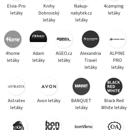
Elvia-Pro
Knihy
Nakup-
4camping
letáky
Dobrovský
nabytek.cz
letáky
letáky
letáky
4home
Adam
AGEO.cz
Alexandria
ALPINE
letáky
letáky
letáky
Travel
PRO
letáky
letáky
Astratex
Avon letáky
BANQUET
Black Red
letáky
letáky
White letáky