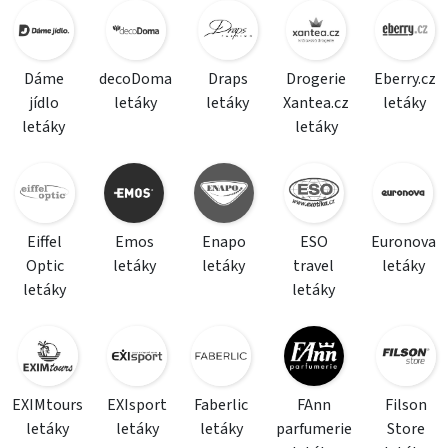
Dáme
decoDoma
Draps
Drogerie
Eberry.cz
jídlo
letáky
letáky
Xantea.cz
letáky
letáky
letáky
Eiffel
Emos
Enapo
ESO
Euronova
Optic
letáky
letáky
travel
letáky
letáky
letáky
EXIMtours
EXIsport
Faberlic
FAnn
Filson
letáky
letáky
letáky
parfumerie
Store